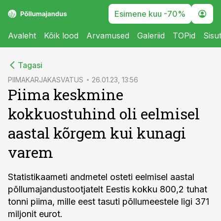
Esimene kuu -70%
Avaleht
Kõik lood
Arvamused
Galeriid
TOPid
Sisu
cebook
Tagasi
Twitter)
PIIMAKARJAKASVATUS
26.01.23, 13:56
Piima keskmine
kedIn
kokkuostuhind oli eelmisel
ail
aastal kõrgem kui kunagi
k
varem
Statistikaameti andmetel osteti eelmisel aastal
põllumajandustootjatelt Eestis kokku 800,2 tuhat
tonni piima, mille eest tasuti põllumeestele ligi 371
miljonit eurot.