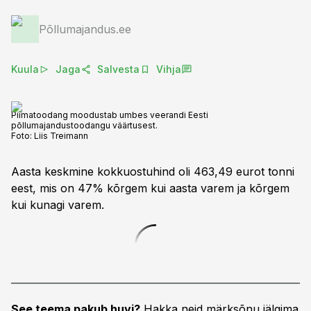
Põllumajandus.ee
Kuula
Jaga
Salvesta
Vihja
Piimatoodang moodustab umbes veerandi Eesti
põllumajandustoodangu väärtusest.
Foto:
Liis Treimann
Aasta keskmine kokkuostuhind oli 463,49 eurot tonni
eest, mis on 47% kõrgem kui aasta varem ja kõrgem
kui kunagi varem.
See teema pakub huvi?
Hakka neid märksõnu jälgima