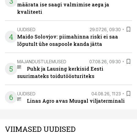
3
määrata ise saagi valmimise aega ja
kvaliteeti
UUDISED
29.07.26, 09:30
4
Maido Solovjov: piimahinna riski ei saa
lõputult ühe osapoole kanda jätta
MAJANDUSTULEMUSED
07.08.26, 09:30
5
Puhk ja Lausing kerkisid Eesti
suurimateks toidutöösturiteks
UUDISED
04.08.26, 11:23
6
Linas Agro avas Muugal viljaterminali
VIIMASED UUDISED