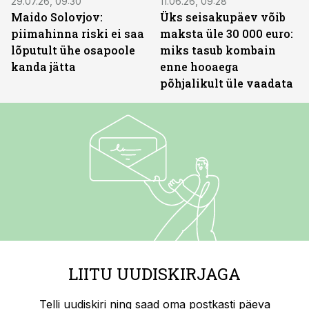
29.07.26, 09:30
11.06.26, 09:28
Maido Solovjov:
Üks seisakupäev võib
piimahinna riski ei saa
maksta üle 30 000 euro:
lõputult ühe osapoole
miks tasub kombain
kanda jätta
enne hooaega
põhjalikult üle vaadata
LIITU UUDISKIRJAGA
Telli uudiskiri ning saad oma postkasti päeva