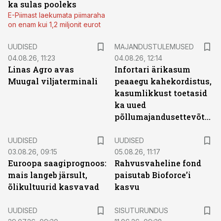
ka sulas pooleks
E-Piimast laekumata piimaraha
on enam kui 1,2 miljonit eurot
UUDISED
MAJANDUSTULEMUSED
04.08.26, 11:23
04.08.26, 12:14
Linas Agro avas
Infortari ärikasum
Muugal viljaterminali
peaaegu kahekordistus,
kasumlikkust toetasid
ka uued
põllumajandusettevõtted
UUDISED
UUDISED
03.08.26, 09:15
05.08.26, 11:17
Euroopa saagiprognoos:
Rahvusvaheline fond
mais langeb järsult,
paisutab Bioforce’i
õlikultuurid kasvavad
kasvu
ST
UUDISED
SISUTURUNDUS