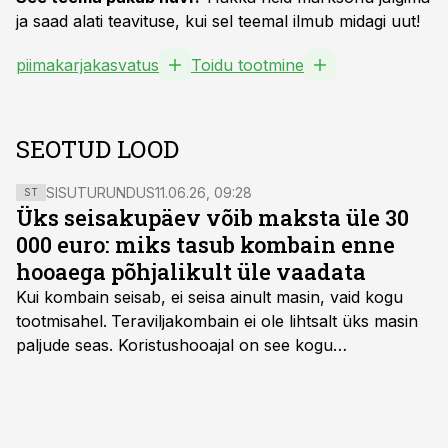
ja saad alati teavituse, kui sel teemal ilmub midagi uut!
piimakarjakasvatus
Toidu tootmine
SEOTUD LOOD
SISUTURUNDUS
11.06.26, 09:28
ST
Üks seisakupäev võib maksta üle 30
000 euro: miks tasub kombain enne
hooaega põhjalikult üle vaadata
Kui kombain seisab, ei seisa ainult masin, vaid kogu
tootmisahel.
Teraviljakombain ei ole lihtsalt üks masin
paljude seas. Koristushooajal on see kogu
tootmisprotsessi kõige kriitilisem lüli. Kui külv,
taimekaitse ja väetamine jaotuvad kuude peale, siis
saagi kättesaamine ja realiseerimine toimub sageli väga
lühikese ajavahemiku jooksul – kõigest 2-4 nädalaga.