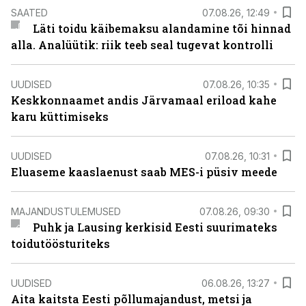
SAATED
07.08.26, 12:49
Läti toidu käibemaksu alandamine tõi hinnad
alla. Analüütik: riik teeb seal tugevat kontrolli
UUDISED
07.08.26, 10:35
Keskkonnaamet andis Järvamaal eriload kahe
karu küttimiseks
UUDISED
07.08.26, 10:31
Eluaseme kaaslaenust saab MES-i püsiv meede
MAJANDUSTULEMUSED
07.08.26, 09:30
Puhk ja Lausing kerkisid Eesti suurimateks
toidutöösturiteks
UUDISED
06.08.26, 13:27
Aita kaitsta Eesti põllumajandust, metsi ja