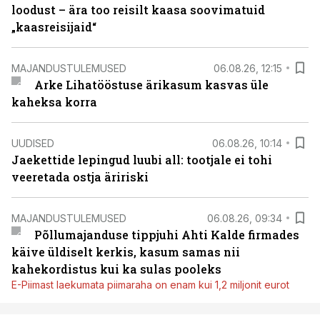
loodust – ära too reisilt kaasa soovimatuid
„kaasreisijaid“
MAJANDUSTULEMUSED
06.08.26, 12:15
Arke Lihatööstuse ärikasum kasvas üle
kaheksa korra
UUDISED
06.08.26, 10:14
Jaekettide lepingud luubi all: tootjale ei tohi
veeretada ostja äririski
MAJANDUSTULEMUSED
06.08.26, 09:34
Põllumajanduse tippjuhi Ahti Kalde firmades
käive üldiselt kerkis, kasum samas nii
kahekordistus kui ka sulas pooleks
E-Piimast laekumata piimaraha on enam kui 1,2 miljonit eurot