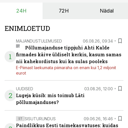
24H
72H
Nädal
ENIMLOETUD
MAJANDUSTULEMUSED
06.08.26, 09:34
Põllumajanduse tippjuhi Ahti Kalde
firmades käive üldiselt kerkis, kasum samas
1
nii kahekordistus kui ka sulas pooleks
E-Piimast laekumata piimaraha on enam kui 1,2 miljonit
eurot
UUDISED
03.08.26, 12:00
2
Lugeja küsib: mis toimub Läti
põllumajanduses?
SISUTURUNDUS
09.06.26, 16:46
ST
Paindlikkus Eesti taimekasvatuses: kuidas