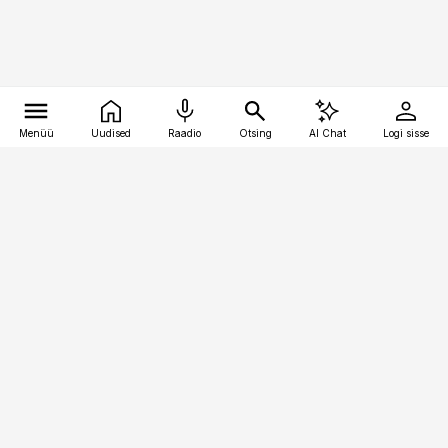
Menüü
Uudised
Raadio
Otsing
AI Chat
Logi sisse
Vana-Lõuna 39/1, 19094 Tallinn
(+372) 667 0111
pollumajandus@pollumajandus.ee
Telli
Reklaam
Firmast
Sisu kasutamisõigused
Ajakirjaniku
eetikakoodeks