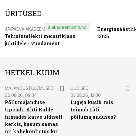
ÜRITUSED
8 akadeemilist tundi
Energiasäästli
ÄRIPÄEVA AKADEEMIA
Tehisintellekti meistriklass
2026
juhtidele - vundament
HETKEL KUUM
MAJANDUSTULEMUSED
UUDISED
06.08.26, 09:34
03.08.26, 12:00
Põllumajanduse
Lugeja küsib: mis
tippjuhi Ahti Kalde
toimub Läti
firmades käive üldiselt
põllumajanduses?
kerkis, kasum samas
nii kahekordistus kui