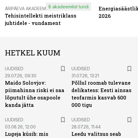
8 akadeemilist tundi
Energiasäästli
ÄRIPÄEVA AKADEEMIA
Tehisintellekti meistriklass
2026
juhtidele - vundament
HETKEL KUUM
UUDISED
UUDISED
29.07.26, 09:30
31.07.26, 13:21
Maido Solovjov:
Põllul roomab tulevane
piimahinna riski ei saa
delikatess: Eesti ainsas
lõputult ühe osapoole
teofarmis kasvab 600
kanda jätta
000 tigu
UUDISED
UUDISED
03.08.26, 12:00
28.07.26, 11:44
Lugeja küsib: mis
Leedu valitsus seab