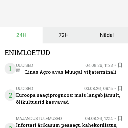
tootmisprotsessi kõige kriitilisem lüli. Kui külv,
taimekaitse ja väetamine jaotuvad kuude peale, siis
saagi kättesaamine ja realiseerimine toimub sageli väga
lühikese ajavahemiku jooksul – kõigest 2-4 nädalaga.
24H
72H
Nädal
ENIMLOETUD
UUDISED
04.08.26, 11:23
1
Linas Agro avas Muugal viljaterminali
UUDISED
03.08.26, 09:15
2
Euroopa saagiprognoos: mais langeb järsult,
õlikultuurid kasvavad
MAJANDUSTULEMUSED
04.08.26, 12:14
Infortari ärikasum peaaegu kahekordistus,