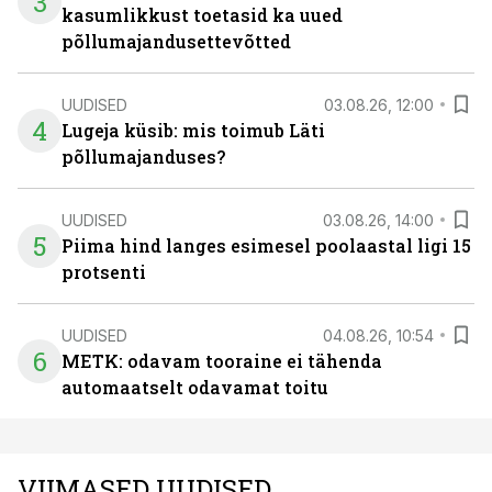
3
kasumlikkust toetasid ka uued
põllumajandusettevõtted
UUDISED
03.08.26, 12:00
4
Lugeja küsib: mis toimub Läti
põllumajanduses?
UUDISED
03.08.26, 14:00
5
Piima hind langes esimesel poolaastal ligi 15
protsenti
UUDISED
04.08.26, 10:54
6
METK: odavam tooraine ei tähenda
automaatselt odavamat toitu
VIIMASED UUDISED