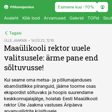
Esimene kuu -70%
Avaleht
Kõik lood
Arvamused
Galeriid
TOPid
Sisu
cebook
Tagasi
Twitter)
ÜLLE JAAKMA
14.03.23, 12:16
Maaülikooli rektor uuele
kedIn
valitsusele: ärme pane end
ail
sõltuvusse!
k
Kui seame oma metsa- ja põllumajanduses
ebamõistlikke piiranguid, jääme toorme osas
ekspordist sõltuvaks ja hoopis suurendame
keskkonnajalajälge, hoiatab Eesti Maaülikooli
rektor Ülle Jaakma vastuses Äripäeva
arvamusliidrite küsitlusele.