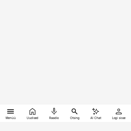
Menüü
Uudised
Raadio
Otsing
AI Chat
Logi sisse