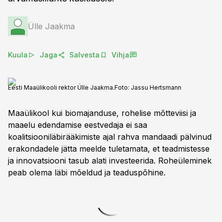
Ülle Jaakma
Kuula
Jaga
Salvesta
Vihja
Eesti Maaülikooli rektor Ülle Jaakma.
Foto:
Jassu Hertsmann
Maaülikool kui biomajanduse, rohelise mõtteviisi ja
maaelu edendamise eestvedaja ei saa
koalitsiooniläbirääkimiste ajal rahva mandaadi pälvinud
erakondadele jätta meelde tuletamata, et teadmistesse
ja innovatsiooni tasub alati investeerida. Roheüleminek
peab olema läbi mõeldud ja teaduspõhine.