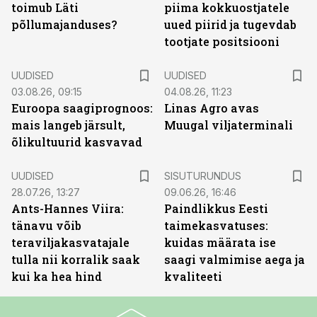
toimub Läti
piima kokkuostjatele
põllumajanduses?
uued piirid ja tugevdab
tootjate positsiooni
UUDISED
UUDISED
03.08.26, 09:15
04.08.26, 11:23
Euroopa saagiprognoos:
Linas Agro avas
mais langeb järsult,
Muugal viljaterminali
õlikultuurid kasvavad
ST
UUDISED
SISUTURUNDUS
28.07.26, 13:27
09.06.26, 16:46
Ants-Hannes Viira:
Paindlikkus Eesti
tänavu võib
taimekasvatuses:
teraviljakasvatajale
kuidas määrata ise
tulla nii korralik saak
saagi valmimise aega ja
kui ka hea hind
kvaliteeti