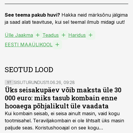
See teema pakub huvi?
Hakka neid märksõnu jälgima
ja saad alati teavituse, kui sel teemal ilmub midagi uut!
Ülle Jaakma
Teadus
Haridus
EESTI MAAÜLIKOOL
SEOTUD LOOD
SISUTURUNDUS
11.06.26, 09:28
ST
Üks seisakupäev võib maksta üle 30
000 euro: miks tasub kombain enne
hooaega põhjalikult üle vaadata
Kui kombain seisab, ei seisa ainult masin, vaid kogu
tootmisahel.
Teraviljakombain ei ole lihtsalt üks masin
paljude seas. Koristushooajal on see kogu