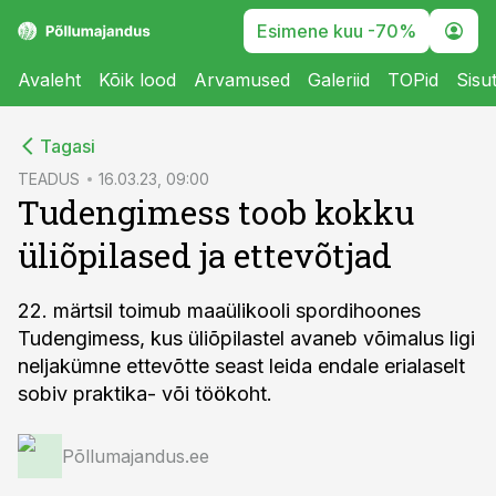
Esimene kuu -70%
Avaleht
Kõik lood
Arvamused
Galeriid
TOPid
Sisu
cebook
Tagasi
Twitter)
TEADUS
16.03.23, 09:00
Tudengimess toob kokku
kedIn
üliõpilased ja ettevõtjad
ail
k
22. märtsil toimub maaülikooli spordihoones
Tudengimess, kus üliõpilastel avaneb võimalus ligi
neljakümne ettevõtte seast leida endale erialaselt
sobiv praktika- või töökoht.
Põllumajandus.ee