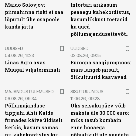
Maido Solovjov:
Infortari ärikasum
piimahinna riski ei saa
peaaegu kahekordistus,
lõputult ühe osapoole
kasumlikkust toetasid
kanda jätta
ka uued
põllumajandusettevõtted
UUDISED
UUDISED
04.08.26, 11:23
03.08.26, 09:15
Linas Agro avas
Euroopa saagiprognoos:
Muugal viljaterminali
mais langeb järsult,
õlikultuurid kasvavad
ST
MAJANDUSTULEMUSED
SISUTURUNDUS
06.08.26, 09:34
11.06.26, 09:28
Põllumajanduse
Üks seisakupäev võib
tippjuhi Ahti Kalde
maksta üle 30 000 euro:
firmades käive üldiselt
miks tasub kombain
kerkis, kasum samas
enne hooaega
nii kahekordistus kui
põhjalikult üle vaadata