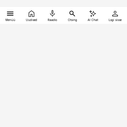
Menüü
Uudised
Raadio
Otsing
AI Chat
Logi sisse
Vana-Lõuna 39/1, 19094 Tallinn
(+372) 667 0111
pollumajandus@pollumajandus.ee
Telli
Reklaam
Firmast
Sisu kasutamisõigused
Ajakirjaniku
eetikakoodeks
Üldtingimused
Privaatsustingimused
Küpsiste poliitika
KKK