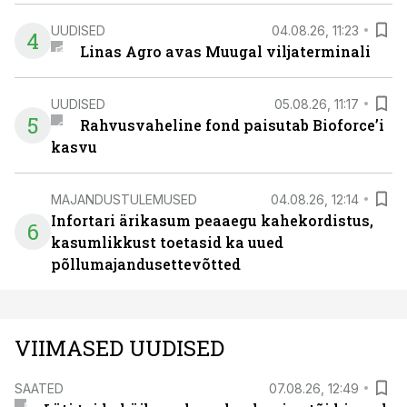
UUDISED
04.08.26, 11:23
4
Linas Agro avas Muugal viljaterminali
UUDISED
05.08.26, 11:17
5
Rahvusvaheline fond paisutab Bioforce’i
kasvu
MAJANDUSTULEMUSED
04.08.26, 12:14
Infortari ärikasum peaaegu kahekordistus,
6
kasumlikkust toetasid ka uued
põllumajandusettevõtted
VIIMASED UUDISED
SAATED
07.08.26, 12:49