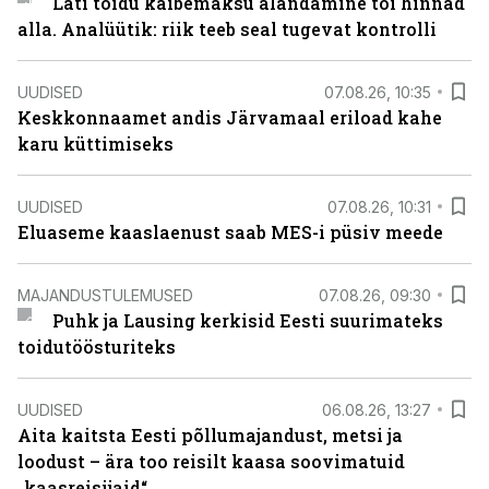
Läti toidu käibemaksu alandamine tõi hinnad
alla. Analüütik: riik teeb seal tugevat kontrolli
UUDISED
07.08.26, 10:35
Keskkonnaamet andis Järvamaal eriload kahe
karu küttimiseks
UUDISED
07.08.26, 10:31
Eluaseme kaaslaenust saab MES-i püsiv meede
MAJANDUSTULEMUSED
07.08.26, 09:30
Puhk ja Lausing kerkisid Eesti suurimateks
toidutöösturiteks
UUDISED
06.08.26, 13:27
Aita kaitsta Eesti põllumajandust, metsi ja
loodust – ära too reisilt kaasa soovimatuid
„kaasreisijaid“