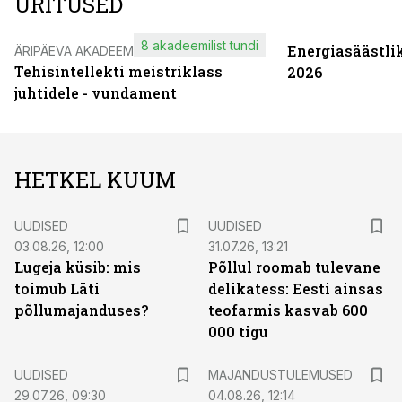
ÜRITUSED
8 akadeemilist tundi
Energiasäästli
ÄRIPÄEVA AKADEEMIA
Tehisintellekti meistriklass
2026
juhtidele - vundament
HETKEL KUUM
UUDISED
UUDISED
03.08.26, 12:00
31.07.26, 13:21
Lugeja küsib: mis
Põllul roomab tulevane
toimub Läti
delikatess: Eesti ainsas
põllumajanduses?
teofarmis kasvab 600
000 tigu
UUDISED
MAJANDUSTULEMUSED
29.07.26, 09:30
04.08.26, 12:14