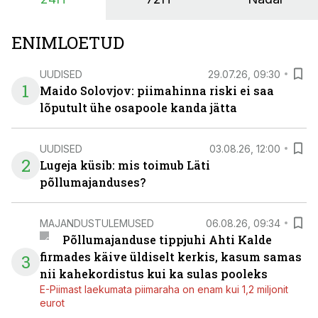
ENIMLOETUD
UUDISED
29.07.26, 09:30
1
Maido Solovjov: piimahinna riski ei saa
lõputult ühe osapoole kanda jätta
UUDISED
03.08.26, 12:00
2
Lugeja küsib: mis toimub Läti
põllumajanduses?
MAJANDUSTULEMUSED
06.08.26, 09:34
Põllumajanduse tippjuhi Ahti Kalde
firmades käive üldiselt kerkis, kasum samas
3
nii kahekordistus kui ka sulas pooleks
E-Piimast laekumata piimaraha on enam kui 1,2 miljonit
eurot