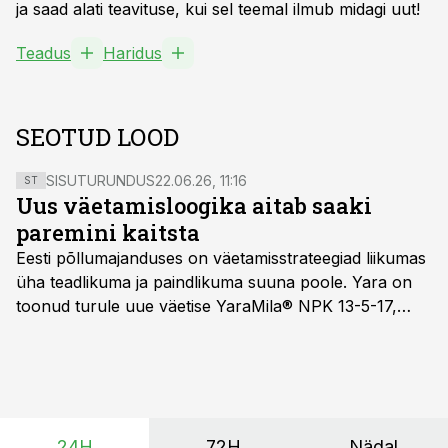
ja saad alati teavituse, kui sel teemal ilmub midagi uut!
Teadus
Haridus
SEOTUD LOOD
SISUTURUNDUS
22.06.26, 11:16
ST
Uus väetamisloogika aitab saaki
paremini kaitsta
Eesti põllumajanduses on väetamisstrateegiad liikumas
üha teadlikuma ja paindlikuma suuna poole. Yara on
toonud turule uue väetise YaraMila® NPK 13-5-17,
mille eesmärk on mitte ainult parandada saagikust,
vaid ka muuta põllumeeste mõtteviisi väetamise
ajastuse ja koguste osas.
24H
72H
Nädal