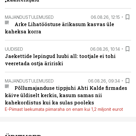
MAJANDUSTULEMUSED
06.08.26, 12:15
Arke Lihatööstuse ärikasum kasvas üle
kaheksa korra
UUDISED
06.08.26, 10:14
Jaekettide lepingud luubi all: tootjale ei tohi
veeretada ostja äririski
MAJANDUSTULEMUSED
06.08.26, 09:34
Põllumajanduse tippjuhi Ahti Kalde firmades
käive üldiselt kerkis, kasum samas nii
kahekordistus kui ka sulas pooleks
E-Piimast laekumata piimaraha on enam kui 1,2 miljonit eurot