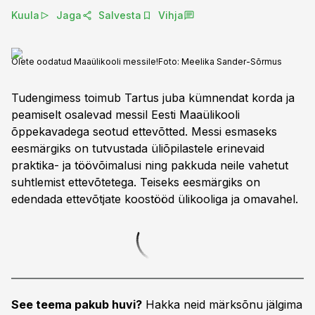
Kuula
Jaga
Salvesta
Vihja
Olete oodatud Maaülikooli messile!
Foto:
Meelika Sander-Sõrmus
Tudengimess toimub Tartus juba kümnendat korda ja
peamiselt osalevad messil Eesti Maaülikooli
õppekavadega seotud ettevõtted. Messi esmaseks
eesmärgiks on tutvustada üliõpilastele erinevaid
praktika- ja töövõimalusi ning pakkuda neile vahetut
suhtlemist ettevõtetega. Teiseks eesmärgiks on
edendada ettevõtjate koostööd ülikooliga ja omavahel.
See teema pakub huvi?
Hakka neid märksõnu jälgima