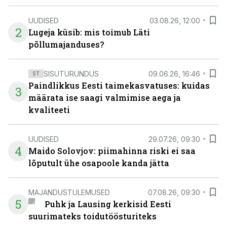
UUDISED
03.08.26, 12:00
2
Lugeja küsib: mis toimub Läti
põllumajanduses?
SISUTURUNDUS
09.06.26, 16:46
ST
Paindlikkus Eesti taimekasvatuses: kuidas
3
määrata ise saagi valmimise aega ja
kvaliteeti
UUDISED
29.07.26, 09:30
4
Maido Solovjov: piimahinna riski ei saa
lõputult ühe osapoole kanda jätta
MAJANDUSTULEMUSED
07.08.26, 09:30
5
Puhk ja Lausing kerkisid Eesti
suurimateks toidutöösturiteks