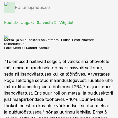
Põllumajandus.ee
Kuula
Jaga
Salvesta
Vihja
Metsa- ja puidusektoril on võtmeroll Lõuna-Eesti inimeste
toimetulekus.
Foto:
Meelika Sander-Sõrmus
“Tulemused näitavad selgelt, et valdkonna ettevõtete
mõju meie majandusele on märkimisväärselt suur,
seda nii lisandväärtuses kui ka tööhõives. Arvestades
kogu sektoriga seotud majandustegevust, luuakse ühe
miljoni tihumeetri puidu töötlemisel 264,7 miljonit eurot
lisandväärtust. Eriti suur roll on metsa- ja puidusektoril
just maapiirkondade tööhõives - 16% Lõuna-Eesti
töökohtadest on kas otse või kaudselt seotud metsa-
ja puidutööstusega," sõnas uuringu läbiviija, Ernst &