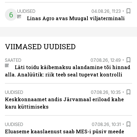
UUDISED
04.08.26, 11:23
6
Linas Agro avas Muugal viljaterminali
VIIMASED UUDISED
SAATED
07.08.26, 12:49
Läti toidu käibemaksu alandamine tõi hinnad
alla. Analüütik: riik teeb seal tugevat kontrolli
UUDISED
07.08.26, 10:35
Keskkonnaamet andis Järvamaal eriload kahe
karu küttimiseks
UUDISED
07.08.26, 10:31
Eluaseme kaaslaenust saab MES-i püsiv meede