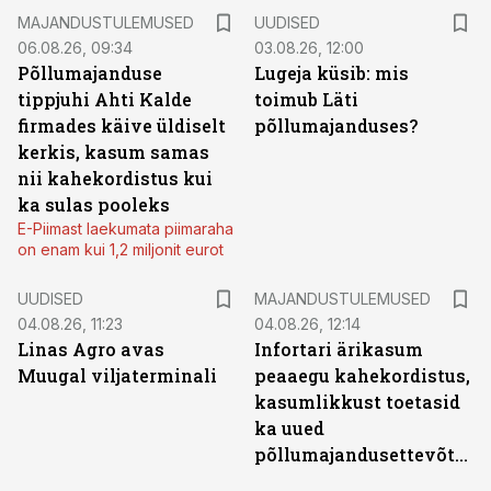
MAJANDUSTULEMUSED
UUDISED
06.08.26, 09:34
03.08.26, 12:00
Põllumajanduse
Lugeja küsib: mis
tippjuhi Ahti Kalde
toimub Läti
firmades käive üldiselt
põllumajanduses?
kerkis, kasum samas
nii kahekordistus kui
ka sulas pooleks
E-Piimast laekumata piimaraha
on enam kui 1,2 miljonit eurot
UUDISED
MAJANDUSTULEMUSED
04.08.26, 11:23
04.08.26, 12:14
Linas Agro avas
Infortari ärikasum
Muugal viljaterminali
peaaegu kahekordistus,
kasumlikkust toetasid
ka uued
põllumajandusettevõtted