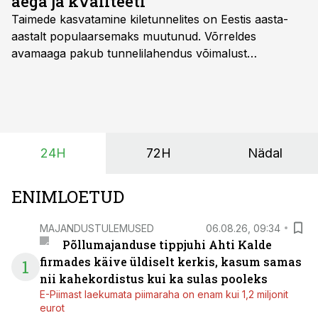
aega ja kvaliteeti
Taimede kasvatamine kiletunnelites on Eestis aasta-
aastalt populaarsemaks muutunud. Võrreldes
avamaaga pakub tunnelilahendus võimalust
saagikoristuse algust kuni kahe nädala võrra
varasemaks tuua või hoopis hilisemaks lükata. Hästi
planeerides on tänu sellele võimalik saada ka saagi
eest turul kõrgemat hinda.
24H
72H
Nädal
ENIMLOETUD
MAJANDUSTULEMUSED
06.08.26, 09:34
Põllumajanduse tippjuhi Ahti Kalde
firmades käive üldiselt kerkis, kasum samas
1
nii kahekordistus kui ka sulas pooleks
E-Piimast laekumata piimaraha on enam kui 1,2 miljonit
eurot