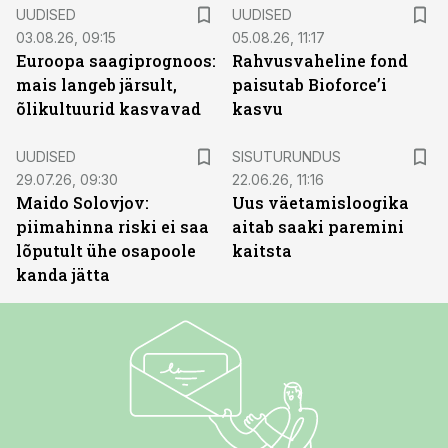
UUDISED
UUDISED
03.08.26, 09:15
05.08.26, 11:17
Euroopa saagiprognoos:
Rahvusvaheline fond
mais langeb järsult,
paisutab Bioforce’i
õlikultuurid kasvavad
kasvu
ST
UUDISED
SISUTURUNDUS
29.07.26, 09:30
22.06.26, 11:16
Maido Solovjov:
Uus väetamisloogika
piimahinna riski ei saa
aitab saaki paremini
lõputult ühe osapoole
kaitsta
kanda jätta