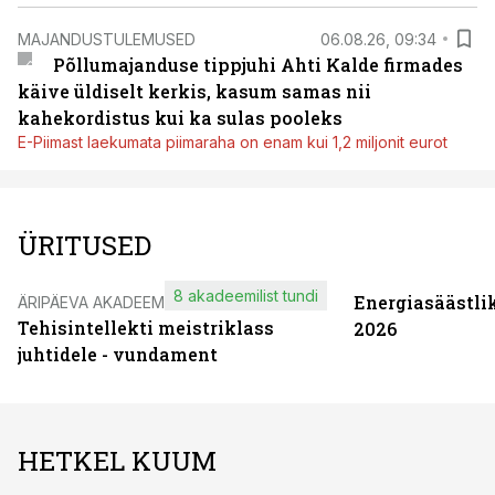
MAJANDUSTULEMUSED
06.08.26, 09:34
Põllumajanduse tippjuhi Ahti Kalde firmades
käive üldiselt kerkis, kasum samas nii
kahekordistus kui ka sulas pooleks
E-Piimast laekumata piimaraha on enam kui 1,2 miljonit eurot
ÜRITUSED
8 akadeemilist tundi
Energiasäästli
ÄRIPÄEVA AKADEEMIA
Tehisintellekti meistriklass
2026
juhtidele - vundament
HETKEL KUUM