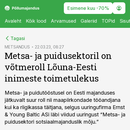
Esimene kuu -70%
Avaleht
Kõik lood
Arvamused
Galeriid
TOPid
Sisu
cebook
Tagasi
Twitter)
METSANDUS
22.03.23, 08:27
Metsa- ja puidusektoril on
kedIn
võtmeroll Lõuna-Eesti
ail
inimeste toimetulekus
k
Metsa- ja puidutööstusel on Eesti majanduses
jätkuvalt suur roll nii maapiirkondade tööandjana
kui ka riigikassa täitjana, selgus uuringufirma Ernst
& Young Baltic ASi läbi viidud uuringust “Metsa- ja
puidusektori sotsiaalmajanduslik mõju.”