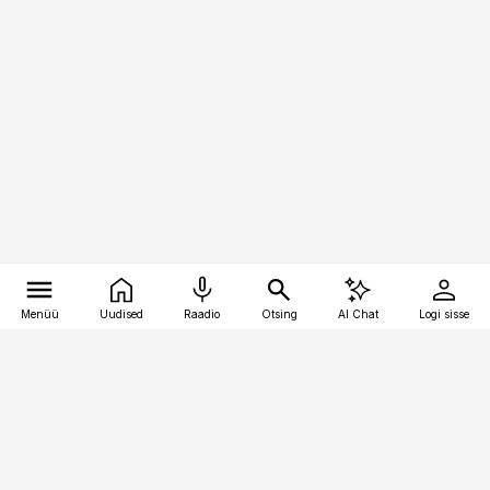
Menüü
Uudised
Raadio
Otsing
AI Chat
Logi sisse
Vana-Lõuna 39/1, 19094 Tallinn
(+372) 667 0111
pollumajandus@pollumajandus.ee