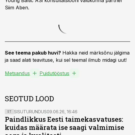
Young Baltic ASi konsultatsiooni valdkonna partner
Siim Aben.
See teema pakub huvi?
Hakka neid märksõnu jälgima
ja saad alati teavituse, kui sel teemal ilmub midagi uut!
Metsandus
Puidutööstus
SEOTUD LOOD
SISUTURUNDUS
09.06.26, 16:46
ST
Paindlikkus Eesti taimekasvatuses:
kuidas määrata ise saagi valmimise