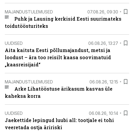
MAJANDUSTULEMUSED
07.08.26, 09:30
Puhk ja Lausing kerkisid Eesti suurimateks
toidutöösturiteks
UUDISED
06.08.26, 13:27
Aita kaitsta Eesti põllumajandust, metsi ja
loodust – ära too reisilt kaasa soovimatuid
„kaasreisijaid“
MAJANDUSTULEMUSED
06.08.26, 12:15
Arke Lihatööstuse ärikasum kasvas üle
kaheksa korra
UUDISED
06.08.26, 10:14
Jaekettide lepingud luubi all: tootjale ei tohi
veeretada ostja äririski