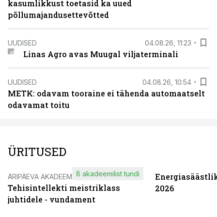
kasumlikkust toetasid ka uued
põllumajandusettevõtted
UUDISED
04.08.26, 11:23
Linas Agro avas Muugal viljaterminali
UUDISED
04.08.26, 10:54
METK: odavam tooraine ei tähenda automaatselt
odavamat toitu
ÜRITUSED
8 akadeemilist tundi
Energiasäästli
ÄRIPÄEVA AKADEEMIA
Tehisintellekti meistriklass
2026
juhtidele - vundament