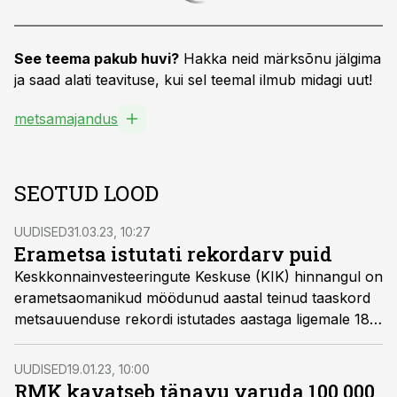
See teema pakub huvi?
Hakka neid märksõnu jälgima
ja saad alati teavituse, kui sel teemal ilmub midagi uut!
metsamajandus
SEOTUD LOOD
UUDISED
31.03.23, 10:27
Erametsa istutati rekordarv puid
Keskkonnainvesteeringute Keskuse (KIK) hinnangul on
erametsaomanikud möödunud aastal teinud taaskord
metsauuenduse rekordi istutades aastaga ligemale 18
miljonit metsataime.
UUDISED
19.01.23, 10:00
RMK kavatseb tänavu varuda 100 000