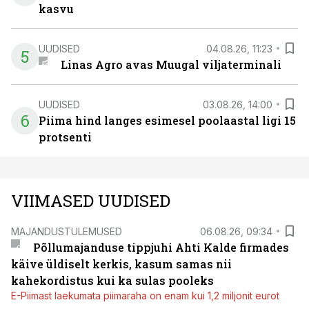
kasvu
UUDISED
04.08.26, 11:23
5
Linas Agro avas Muugal viljaterminali
UUDISED
03.08.26, 14:00
6
Piima hind langes esimesel poolaastal ligi 15
protsenti
VIIMASED UUDISED
MAJANDUSTULEMUSED
06.08.26, 09:34
Põllumajanduse tippjuhi Ahti Kalde firmades
käive üldiselt kerkis, kasum samas nii
kahekordistus kui ka sulas pooleks
E-Piimast laekumata piimaraha on enam kui 1,2 miljonit eurot