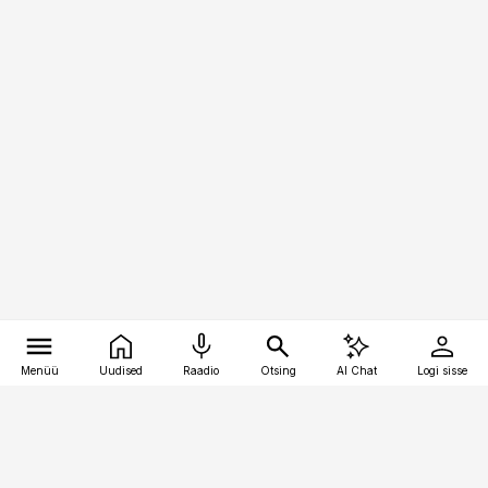
Menüü
Uudised
Raadio
Otsing
AI Chat
Logi sisse
Vana-Lõuna 39/1, 19094 Tallinn