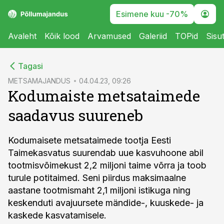
Esimene kuu -70%
Avaleht
Kõik lood
Arvamused
Galeriid
TOPid
Sisu
cebook
Tagasi
Twitter)
METSAMAJANDUS
04.04.23, 09:26
Kodumaiste metsataimede
kedIn
saadavus suureneb
ail
k
Kodumaisete metsataimede tootja Eesti
Taimekasvatus suurendab uue kasvuhoone abil
tootmisvõimekust 2,2 miljoni taime võrra ja toob
turule potitaimed. Seni piirdus maksimaalne
aastane tootmismaht 2,1 miljoni istikuga ning
keskenduti avajuursete mändide-, kuuskede- ja
kaskede kasvatamisele.