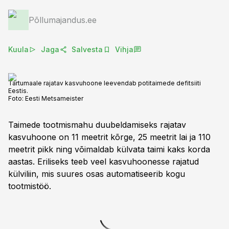
Põllumajandus.ee
Kuula
Jaga
Salvesta
Vihja
Tartumaale rajatav kasvuhoone leevendab potitaimede defitsiiti
Eestis.
Foto:
Eesti Metsameister
Taimede tootmismahu duubeldamiseks rajatav
kasvuhoone on 11 meetrit kõrge, 25 meetrit lai ja 110
meetrit pikk ning võimaldab külvata taimi kaks korda
aastas. Eriliseks teeb veel kasvuhoonesse rajatud
külviliin, mis suures osas automatiseerib kogu
tootmistöö.