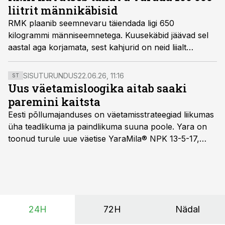
liitrit männikäbisid
RMK plaanib seemnevaru täiendada ligi 650
kilogrammi männiseemnetega. Kuusekäbid jäävad sel
aastal aga korjamata, sest kahjurid on neid liialt
rikkunud.
SISUTURUNDUS
22.06.26, 11:16
ST
Uus väetamisloogika aitab saaki
paremini kaitsta
Eesti põllumajanduses on väetamisstrateegiad liikumas
üha teadlikuma ja paindlikuma suuna poole. Yara on
toonud turule uue väetise YaraMila® NPK 13-5-17,
mille eesmärk on mitte ainult parandada saagikust,
vaid ka muuta põllumeeste mõtteviisi väetamise
ajastuse ja koguste osas.
24H
72H
Nädal