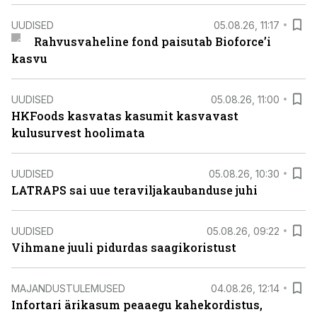
UUDISED
05.08.26, 11:17
Rahvusvaheline fond paisutab Bioforce’i
kasvu
UUDISED
05.08.26, 11:00
HKFoods kasvatas kasumit kasvavast
kulusurvest hoolimata
UUDISED
05.08.26, 10:30
LATRAPS sai uue teraviljakaubanduse juhi
UUDISED
05.08.26, 09:22
Vihmane juuli pidurdas saagikoristust
MAJANDUSTULEMUSED
04.08.26, 12:14
Infortari ärikasum peaaegu kahekordistus,