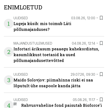
ENIMLOETUD
UUDISED
03.08.26, 12:00
1
Lugeja küsib: mis toimub Läti
põllumajanduses?
MAJANDUSTULEMUSED
04.08.26, 12:14
Infortari ärikasum peaaegu kahekordistus,
2
kasumlikkust toetasid ka uued
põllumajandusettevõtted
UUDISED
29.07.26, 09:30
3
Maido Solovjov: piimahinna riski ei saa
lõputult ühe osapoole kanda jätta
UUDISED
05.08.26, 11:17
4
Rahvusvaheline fond paisutab Bioforce’i