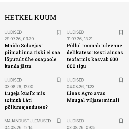
HETKEL KUUM
UUDISED
UUDISED
29.07.26, 09:30
31.07.26, 13:21
Maido Solovjov:
Põllul roomab tulevane
piimahinna riski ei saa
delikatess: Eesti ainsas
lõputult ühe osapoole
teofarmis kasvab 600
kanda jätta
000 tigu
UUDISED
UUDISED
03.08.26, 12:00
04.08.26, 11:23
Lugeja küsib: mis
Linas Agro avas
toimub Läti
Muugal viljaterminali
põllumajanduses?
MAJANDUSTULEMUSED
UUDISED
04.08.26, 12:14
03.08.26, 09:15