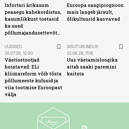
Infortari ärikasum
Euroopa saagiprognoos:
peaaegu kahekordistus,
mais langeb järsult,
kasumlikkust toetasid
õlikultuurid kasvavad
ka uued
põllumajandusettevõtted
ST
UUDISED
SISUTURUNDUS
30.07.26, 12:00
22.06.26, 11:16
Väetisetootjad
Uus väetamisloogika
hoiatavad: ELi
aitab saaki paremini
kliimareform võib tõsta
kaitsta
põllumeeste kulusid ja
viia tootmise Euroopast
välja