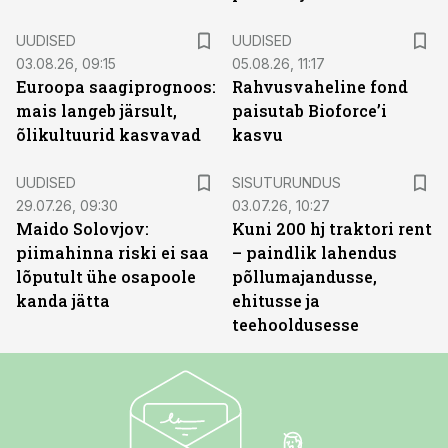
UUDISED
UUDISED
03.08.26, 09:15
05.08.26, 11:17
Euroopa saagiprognoos:
Rahvusvaheline fond
mais langeb järsult,
paisutab Bioforce’i
õlikultuurid kasvavad
kasvu
ST
UUDISED
SISUTURUNDUS
29.07.26, 09:30
03.07.26, 10:27
Maido Solovjov:
Kuni 200 hj traktori rent
piimahinna riski ei saa
– paindlik lahendus
lõputult ühe osapoole
põllumajandusse,
kanda jätta
ehitusse ja
teehooldusesse