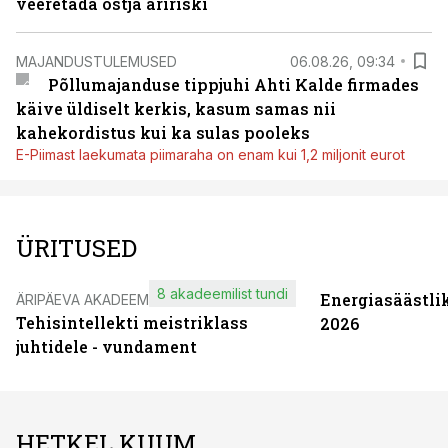
veeretada ostja äririski
MAJANDUSTULEMUSED
06.08.26, 09:34
Põllumajanduse tippjuhi Ahti Kalde firmades
käive üldiselt kerkis, kasum samas nii
kahekordistus kui ka sulas pooleks
E-Piimast laekumata piimaraha on enam kui 1,2 miljonit eurot
ÜRITUSED
8 akadeemilist tundi
Energiasäästli
ÄRIPÄEVA AKADEEMIA
Tehisintellekti meistriklass
2026
juhtidele - vundament
HETKEL KUUM