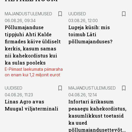
MAJANDUSTULEMUSED
UUDISED
06.08.26, 09:34
03.08.26, 12:00
Põllumajanduse
Lugeja küsib: mis
tippjuhi Ahti Kalde
toimub Läti
firmades käive üldiselt
põllumajanduses?
kerkis, kasum samas
nii kahekordistus kui
ka sulas pooleks
E-Piimast laekumata piimaraha
on enam kui 1,2 miljonit eurot
UUDISED
MAJANDUSTULEMUSED
04.08.26, 11:23
04.08.26, 12:14
Linas Agro avas
Infortari ärikasum
Muugal viljaterminali
peaaegu kahekordistus,
kasumlikkust toetasid
ka uued
põllumajandusettevõtted