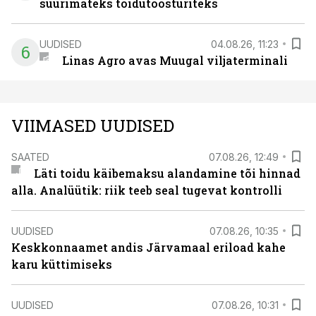
suurimateks toidutöösturiteks
UUDISED
04.08.26, 11:23
6
Linas Agro avas Muugal viljaterminali
VIIMASED UUDISED
SAATED
07.08.26, 12:49
Läti toidu käibemaksu alandamine tõi hinnad
alla. Analüütik: riik teeb seal tugevat kontrolli
UUDISED
07.08.26, 10:35
Keskkonnaamet andis Järvamaal eriload kahe
karu küttimiseks
UUDISED
07.08.26, 10:31