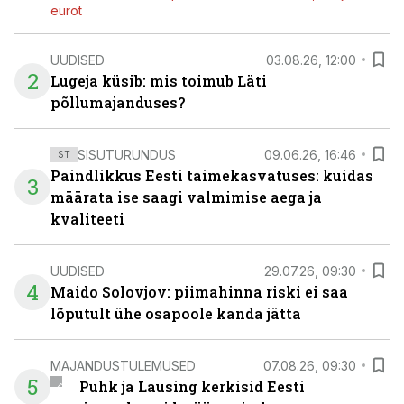
eurot
UUDISED
03.08.26, 12:00
2
Lugeja küsib: mis toimub Läti
põllumajanduses?
SISUTURUNDUS
09.06.26, 16:46
ST
Paindlikkus Eesti taimekasvatuses: kuidas
3
määrata ise saagi valmimise aega ja
kvaliteeti
UUDISED
29.07.26, 09:30
4
Maido Solovjov: piimahinna riski ei saa
lõputult ühe osapoole kanda jätta
MAJANDUSTULEMUSED
07.08.26, 09:30
5
Puhk ja Lausing kerkisid Eesti