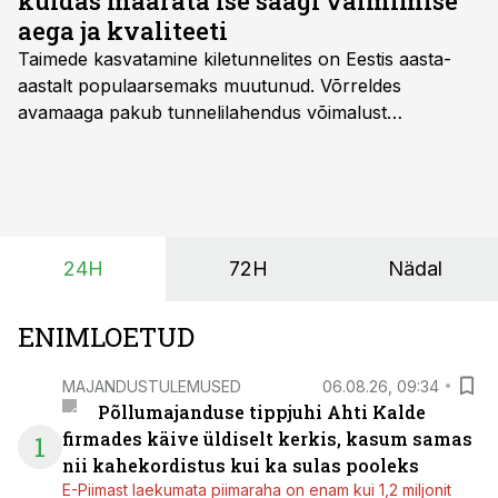
kuidas määrata ise saagi valmimise
aega ja kvaliteeti
Taimede kasvatamine kiletunnelites on Eestis aasta-
aastalt populaarsemaks muutunud. Võrreldes
avamaaga pakub tunnelilahendus võimalust
saagikoristuse algust kuni kahe nädala võrra
varasemaks tuua või hoopis hilisemaks lükata. Hästi
planeerides on tänu sellele võimalik saada ka saagi
eest turul kõrgemat hinda.
24H
72H
Nädal
ENIMLOETUD
MAJANDUSTULEMUSED
06.08.26, 09:34
Põllumajanduse tippjuhi Ahti Kalde
firmades käive üldiselt kerkis, kasum samas
1
nii kahekordistus kui ka sulas pooleks
E-Piimast laekumata piimaraha on enam kui 1,2 miljonit