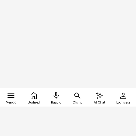
Menüü
Uudised
Raadio
Otsing
AI Chat
Logi sisse
Vana-Lõuna 39/1, 19094 Tallinn