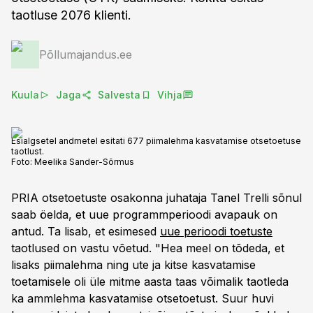
taotluse 2076 klienti.
Põllumajandus.ee
Kuula
Jaga
Salvesta
Vihja
Esialgsetel andmetel esitati 677 piimalehma kasvatamise otsetoetuse
taotlust.
Foto:
Meelika Sander-Sõrmus
PRIA otsetoetuste osakonna juhataja Tanel Trelli sõnul
saab öelda, et uue programmperioodi avapauk on
antud. Ta lisab, et esimesed
uue perioodi toetuste
taotlused on vastu võetud. "Hea meel on tõdeda, et
lisaks piimalehma ning ute ja kitse kasvatamise
toetamisele oli üle mitme aasta taas võimalik taotleda
ka ammlehma kasvatamise otsetoetust. Suur huvi