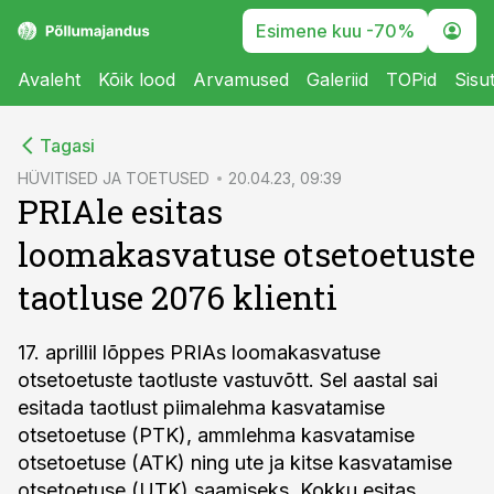
Esimene kuu -70%
Avaleht
Kõik lood
Arvamused
Galeriid
TOPid
Sisu
cebook
Tagasi
Twitter)
HÜVITISED JA TOETUSED
20.04.23, 09:39
PRIAle esitas
kedIn
loomakasvatuse otsetoetuste
ail
taotluse 2076 klienti
k
17. aprillil lõppes PRIAs loomakasvatuse
otsetoetuste taotluste vastuvõtt. Sel aastal sai
esitada taotlust piimalehma kasvatamise
otsetoetuse (PTK), ammlehma kasvatamise
otsetoetuse (ATK) ning ute ja kitse kasvatamise
otsetoetuse (UTK) saamiseks. Kokku esitas