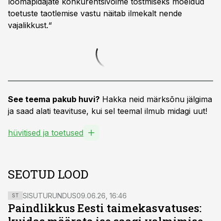
loomapidajate konkurentsivõime tõstmiseks mõeldud
toetuste taotlemise vastu näitab ilmekalt nende
vajalikkust.“
See teema pakub huvi?
Hakka neid märksõnu jälgima
ja saad alati teavituse, kui sel teemal ilmub midagi uut!
hüvitised ja toetused
SEOTUD LOOD
SISUTURUNDUS
09.06.26, 16:46
ST
Paindlikkus Eesti taimekasvatuses: