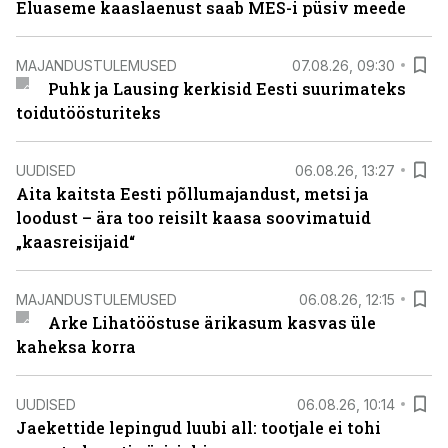
Eluaseme kaaslaenust saab MES-i püsiv meede
MAJANDUSTULEMUSED
07.08.26, 09:30
Puhk ja Lausing kerkisid Eesti suurimateks
toidutöösturiteks
UUDISED
06.08.26, 13:27
Aita kaitsta Eesti põllumajandust, metsi ja
loodust – ära too reisilt kaasa soovimatuid
„kaasreisijaid“
MAJANDUSTULEMUSED
06.08.26, 12:15
Arke Lihatööstuse ärikasum kasvas üle
kaheksa korra
UUDISED
06.08.26, 10:14
Jaekettide lepingud luubi all: tootjale ei tohi