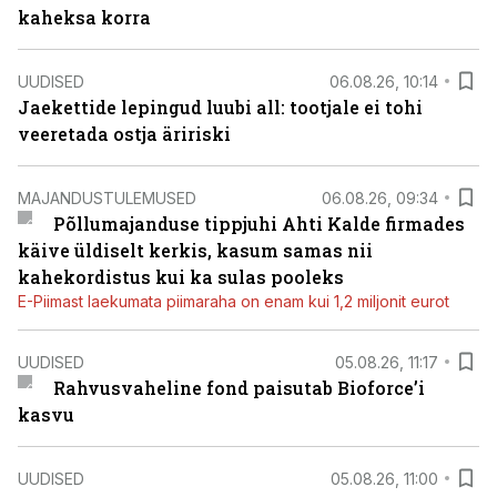
kaheksa korra
UUDISED
06.08.26, 10:14
Jaekettide lepingud luubi all: tootjale ei tohi
veeretada ostja äririski
MAJANDUSTULEMUSED
06.08.26, 09:34
Põllumajanduse tippjuhi Ahti Kalde firmades
käive üldiselt kerkis, kasum samas nii
kahekordistus kui ka sulas pooleks
E-Piimast laekumata piimaraha on enam kui 1,2 miljonit eurot
UUDISED
05.08.26, 11:17
Rahvusvaheline fond paisutab Bioforce’i
kasvu
UUDISED
05.08.26, 11:00