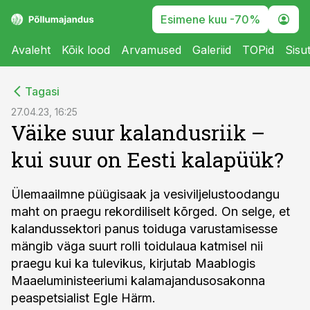
Esimene kuu -70%
Avaleht
Kõik lood
Arvamused
Galeriid
TOPid
Sisu
cebook
Tagasi
Twitter)
27.04.23, 16:25
Väike suur kalandusriik –
kedIn
kui suur on Eesti kalapüük?
ail
k
Ülemaailmne püügisaak ja vesiviljelustoodangu
maht on praegu rekordiliselt kõrged. On selge, et
kalandussektori panus toiduga varustamisesse
mängib väga suurt rolli toidulaua katmisel nii
praegu kui ka tulevikus, kirjutab Maablogis
Maaeluministeeriumi kalamajandusosakonna
peaspetsialist Egle Härm.