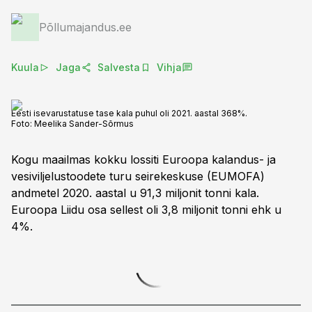
Põllumajandus.ee
Kuula
Jaga
Salvesta
Vihja
Eesti isevarustatuse tase kala puhul oli 2021. aastal 368%.
Foto:
Meelika Sander-Sõrmus
Kogu maailmas kokku lossiti Euroopa kalandus- ja
vesiviljelustoodete turu seirekeskuse (EUMOFA)
andmetel 2020. aastal u 91,3 miljonit tonni kala.
Euroopa Liidu osa sellest oli 3,8 miljonit tonni ehk u
4%.