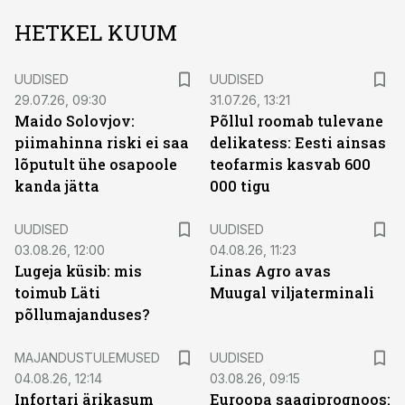
HETKEL KUUM
UUDISED
UUDISED
29.07.26, 09:30
31.07.26, 13:21
Maido Solovjov:
Põllul roomab tulevane
piimahinna riski ei saa
delikatess: Eesti ainsas
lõputult ühe osapoole
teofarmis kasvab 600
kanda jätta
000 tigu
UUDISED
UUDISED
03.08.26, 12:00
04.08.26, 11:23
Lugeja küsib: mis
Linas Agro avas
toimub Läti
Muugal viljaterminali
põllumajanduses?
MAJANDUSTULEMUSED
UUDISED
04.08.26, 12:14
03.08.26, 09:15
Infortari ärikasum
Euroopa saagiprognoos: