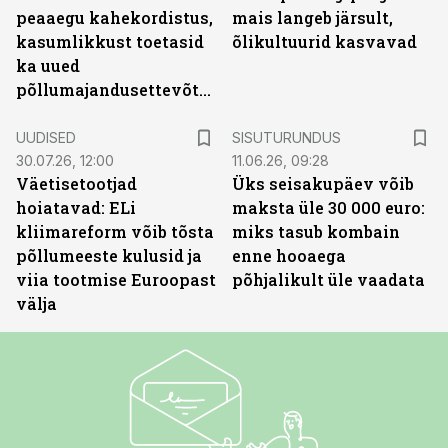
peaaegu kahekordistus,
mais langeb järsult,
kasumlikkust toetasid
õlikultuurid kasvavad
ka uued
põllumajandusettevõtted
ST
UUDISED
SISUTURUNDUS
30.07.26, 12:00
11.06.26, 09:28
Väetisetootjad
Üks seisakupäev võib
hoiatavad: ELi
maksta üle 30 000 euro:
kliimareform võib tõsta
miks tasub kombain
põllumeeste kulusid ja
enne hooaega
viia tootmise Euroopast
põhjalikult üle vaadata
välja