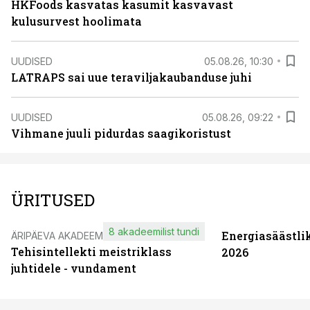
HKFoods kasvatas kasumit kasvavast
kulusurvest hoolimata
UUDISED
05.08.26, 10:30
LATRAPS sai uue teraviljakaubanduse juhi
UUDISED
05.08.26, 09:22
Vihmane juuli pidurdas saagikoristust
ÜRITUSED
8 akadeemilist tundi
Energiasäästli
ÄRIPÄEVA AKADEEMIA
Tehisintellekti meistriklass
2026
juhtidele - vundament