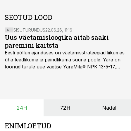
SEOTUD LOOD
SISUTURUNDUS
22.06.26, 11:16
ST
Uus väetamisloogika aitab saaki
paremini kaitsta
Eesti põllumajanduses on väetamisstrateegiad liikumas
üha teadlikuma ja paindlikuma suuna poole. Yara on
toonud turule uue väetise YaraMila® NPK 13-5-17,
mille eesmärk on mitte ainult parandada saagikust,
vaid ka muuta põllumeeste mõtteviisi väetamise
ajastuse ja koguste osas.
24H
72H
Nädal
ENIMLOETUD