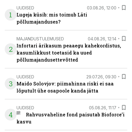
UUDISED
03.08.26, 12:00
1
Lugeja küsib: mis toimub Läti
põllumajanduses?
MAJANDUSTULEMUSED
04.08.26, 12:14
Infortari ärikasum peaaegu kahekordistus,
2
kasumlikkust toetasid ka uued
põllumajandusettevõtted
UUDISED
29.07.26, 09:30
3
Maido Solovjov: piimahinna riski ei saa
lõputult ühe osapoole kanda jätta
UUDISED
05.08.26, 11:17
4
Rahvusvaheline fond paisutab Bioforce’i
kasvu