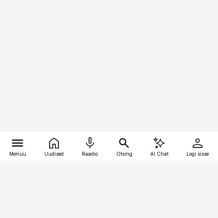
Menüü
Uudised
Raadio
Otsing
AI Chat
Logi sisse
Vana-Lõuna 39/1, 19094 Tallinn
(+372) 667 0111