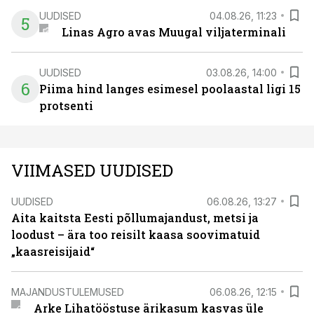
UUDISED
04.08.26, 11:23
5
Linas Agro avas Muugal viljaterminali
UUDISED
03.08.26, 14:00
6
Piima hind langes esimesel poolaastal ligi 15
protsenti
VIIMASED UUDISED
UUDISED
06.08.26, 13:27
Aita kaitsta Eesti põllumajandust, metsi ja
loodust – ära too reisilt kaasa soovimatuid
„kaasreisijaid“
MAJANDUSTULEMUSED
06.08.26, 12:15
Arke Lihatööstuse ärikasum kasvas üle