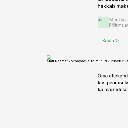
hakkab maks
Meelika
Põllumaja
Kuula
Mart Raamat kolmapäeval toimunud kütuseturu a
Oma ettekande
kus peamiseks
ka majanduse 