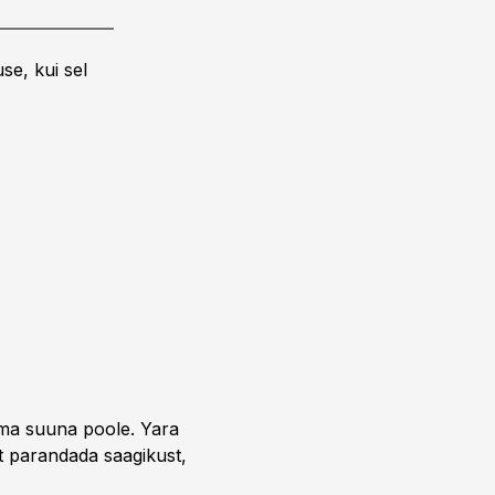
se, kui sel
uma suuna poole. Yara
t parandada saagikust,