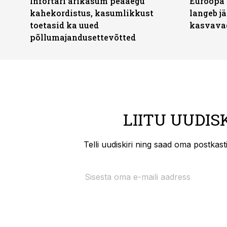
Infortari ärikasum peaaegu
Euroopa 
kahekordistus, kasumlikkust
langeb jä
toetasid ka uued
kasvava
põllumajandusettevõtted
LIITU UUDIS
Telli uudiskiri ning saad oma postkas