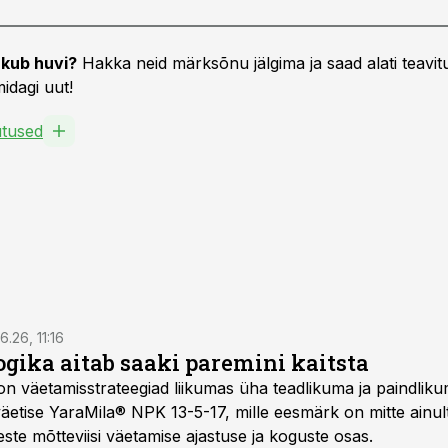
kub huvi?
Hakka neid märksõnu jälgima ja saad alati teavitu
idagi uut!
ütused
6.26, 11:16
gika aitab saaki paremini kaitsta
on väetamisstrateegiad liikumas üha teadlikuma ja paindlik
äetise YaraMila® NPK 13-5-17, mille eesmärk on mitte ainul
te mõtteviisi väetamise ajastuse ja koguste osas.