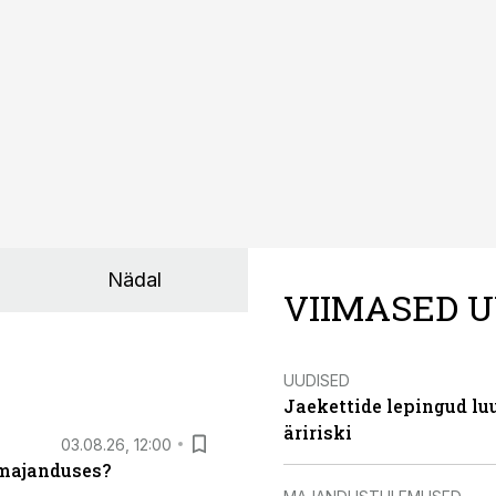
Nädal
VIIMASED U
UUDISED
Jaekettide lepingud luub
äririski
03.08.26, 12:00
umajanduses?