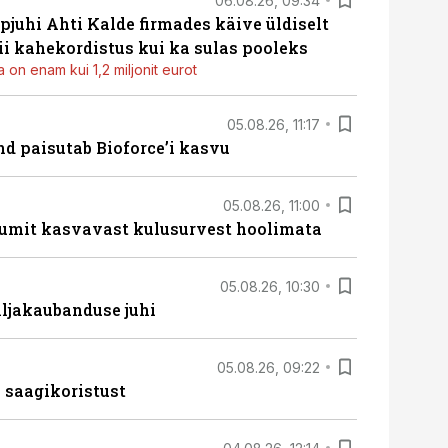
06.08.26, 09:34
pjuhi Ahti Kalde firmades käive üldiselt
i kahekordistus kui ka sulas pooleks
 on enam kui 1,2 miljonit eurot
05.08.26, 11:17
d paisutab Bioforce’i kasvu
05.08.26, 11:00
umit kasvavast kulusurvest hoolimata
05.08.26, 10:30
ljakaubanduse juhi
05.08.26, 09:22
 saagikoristust