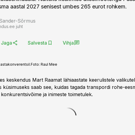
ma aastal 2027 senisest umbes 265 eurot rohkem.
 Sander-Sõrmus
ndus.ee juht
Jaga
Salvesta
Vihja
astakonverentsil.
Foto:
Raul Mee
s keskendus Mart Raamat lähiaastate keerulistele valikutel
 küsimuseks saab see, kuidas tagada transpordi rohe-ees
konkurentsivõime ja inimeste toimetulek.