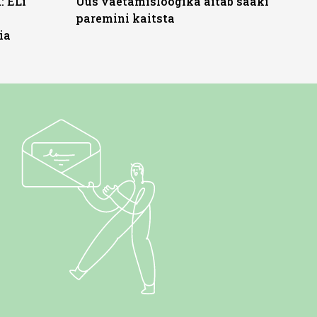
: ELi
Uus väetamisloogika aitab saaki
paremini kaitsta
ia