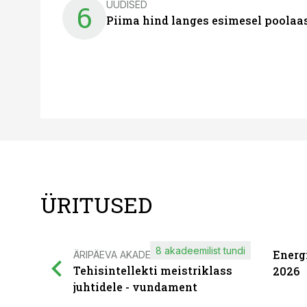
UUDISED
6
Piima hind langes esimesel poolaast
ÜRITUSED
8 akadeemilist tundi
Energ
ÄRIPÄEVA AKADEEMIA
Tehisintellekti meistriklass
2026
juhtidele - vundament