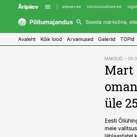
aripaev.ee
tööstusuudised.ee
logis
kaubandus.ee
imelineajalugu.ee
kinnisvarauudised.ee
imelineteadus.ee
Avaleht
Kõik lood
Arvamused
Galeriid
TOPid
cebook
MAKSUD
09.0
Mart 
Twitter)
kedIn
oman
ail
üle 2
k
Eesti Õliühi
meie valitsu
lähiaastatel