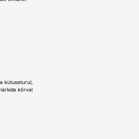
e kütuseturul,
märkide kõrval