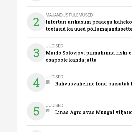
MAJANDUSTULEMUSED
2
Infortari ärikasum peaaegu kaheko
toetasid ka uued põllumajandusett
UUDISED
3
Maido Solovjov: piimahinna riski ei
osapoole kanda jätta
UUDISED
4
Rahvusvaheline fond paisutab B
UUDISED
5
Linas Agro avas Muugal viljate