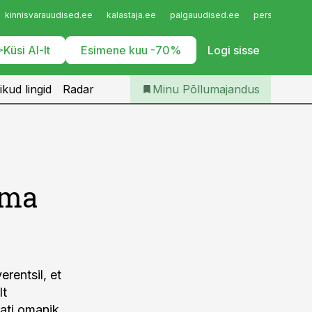
Iseteenindus
kinnisvarauudised.ee
kalastaja.ee
palgauudised.ee
personaliuudi
Telli Põllumajandus
Küsi AI-lt
Esimene kuu -70%
Logi sisse
ikud lingid
Radar
Minu Põllumajandus
sma
rentsil, et
lt
sati omanik