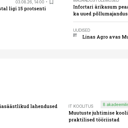
MAJANDUSTULEMUSED
03.08.26, 14:00
Infortari ärikasum pea
al ligi 15 protsenti
ka uued põllumajandus
UUDISED
Linas Agro avas Mu
8 akadeemilis
iasäästlikud lahendused
IT KOOLITUS
Muutuste juhtimise kooli
praktilised tööriistad