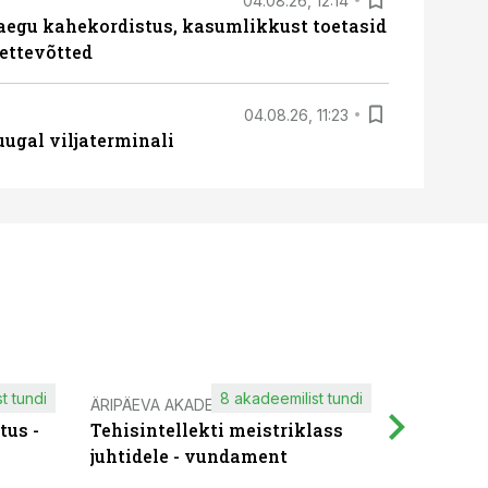
04.08.26, 12:14
aegu kahekordistus, kasumlikkust toetasid
ettevõtted
04.08.26, 11:23
ugal viljaterminali
t tundi
8 akadeemilist tundi
ÄRIPÄEVA AKADEEMIA
IT KOOLIT
tus -
Tehisintellekti meistriklass
Muutuste
juhtidele - vundament
praktilis