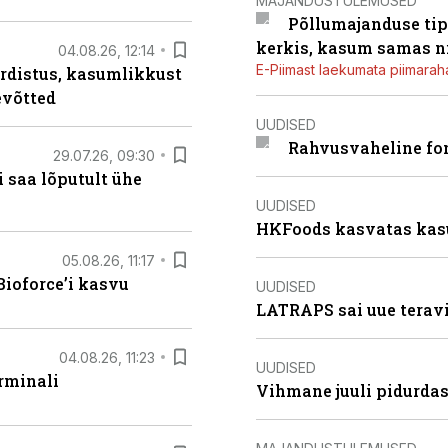
MAJANDUSTULEMUSED
Põllumajanduse tip
kerkis, kasum samas ni
04.08.26, 12:14
E-Piimast laekumata piimaraha
rdistus, kasumlikkust
evõtted
UUDISED
Rahvusvaheline fon
29.07.26, 09:30
 saa lõputult ühe
UUDISED
HKFoods kasvatas kas
05.08.26, 11:17
ioforce’i kasvu
UUDISED
LATRAPS sai uue teravi
04.08.26, 11:23
UUDISED
rminali
Vihmane juuli pidurdas