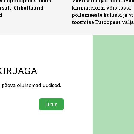
saagiprognoos: mais
Väetisetootjad hoiatavad
rsult, õlikultuurid
kliimareform võib tõsta
d
põllumeeste kulusid ja vi
tootmise Euroopast välja
KIRJAGA
ti päeva olulisemad uudised.
Liitun