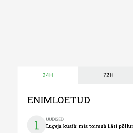
24H
72H
ENIMLOETUD
UUDISED
1
Lugeja küsib: mis toimub Läti põll