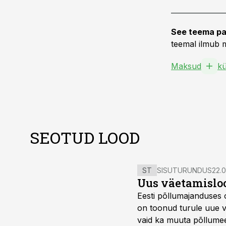
See teema pa
teemal ilmub m
Maksud
k
SEOTUD LOOD
ST
SISUTURUNDUS
22.0
Uus väetamisloo
Eesti põllumajanduses 
on toonud turule uue v
vaid ka muuta põllumees