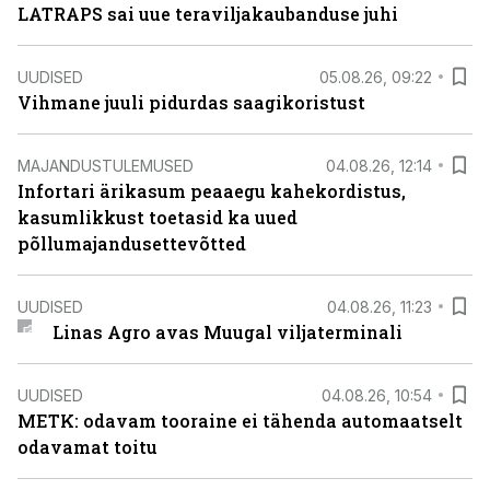
LATRAPS sai uue teraviljakaubanduse juhi
UUDISED
05.08.26, 09:22
Vihmane juuli pidurdas saagikoristust
MAJANDUSTULEMUSED
04.08.26, 12:14
Infortari ärikasum peaaegu kahekordistus,
kasumlikkust toetasid ka uued
põllumajandusettevõtted
UUDISED
04.08.26, 11:23
Linas Agro avas Muugal viljaterminali
UUDISED
04.08.26, 10:54
METK: odavam tooraine ei tähenda automaatselt
odavamat toitu