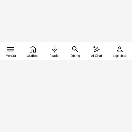
Menüü
Uudised
Raadio
Otsing
AI Chat
Logi sisse
Vana-Lõuna 39/1, 19094 Tallinn
(+372) 667 0111
pollumajandus@pollumajandus.ee
Telli
Reklaam
Firmast