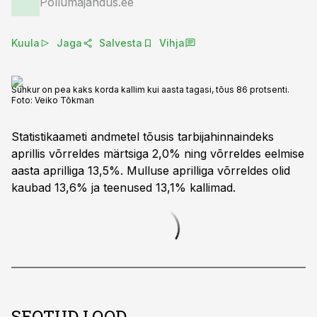
Põllumajandus.ee
Kuula
Jaga
Salvesta
Vihja
Suhkur on pea kaks korda kallim kui aasta tagasi, tõus 86 protsenti.
Foto:
Veiko Tõkman
Statistikaameti andmetel tõusis tarbijahinnaindeks
aprillis võrreldes märtsiga 2,0% ning võrreldes eelmise
aasta aprilliga 13,5%. Mulluse aprilliga võrreldes olid
kaubad 13,6% ja teenused 13,1% kallimad.
SEOTUD LOOD