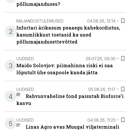
põllumajanduses?
MAJANDUSTULEMUSED
04.08.26, 12:14
Infortari ärikasum peaaegu kahekordistus,
2
kasumlikkust toetasid ka uued
põllumajandusettevõtted
UUDISED
29.07.26, 09:30
3
Maido Solovjov: piimahinna riski ei saa
lõputult ühe osapoole kanda jätta
UUDISED
05.08.26, 11:17
4
Rahvusvaheline fond paisutab Bioforce’i
kasvu
UUDISED
04.08.26, 11:23
5
Linas Agro avas Muugal viljaterminali