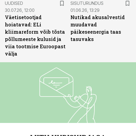
UUDISED
SISUTURUNDUS
30.07.26, 12:00
01.06.26, 13:29
Väetisetootjad
Nutikad akusalvestid
hoiatavad: ELi
muudavad
kliimareform võib tõsta
päikeseenergia taas
põllumeeste kulusid ja
tasuvaks
viia tootmise Euroopast
välja