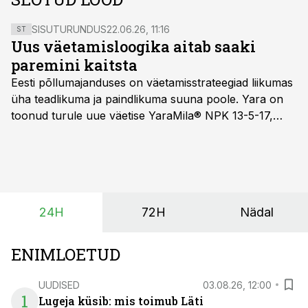
SISUTURUNDUS
22.06.26, 11:16
ST
Uus väetamisloogika aitab saaki
paremini kaitsta
Eesti põllumajanduses on väetamisstrateegiad liikumas
üha teadlikuma ja paindlikuma suuna poole. Yara on
toonud turule uue väetise YaraMila® NPK 13-5-17,
mille eesmärk on mitte ainult parandada saagikust,
vaid ka muuta põllumeeste mõtteviisi väetamise
ajastuse ja koguste osas.
24H
72H
Nädal
ENIMLOETUD
UUDISED
03.08.26, 12:00
1
Lugeja küsib: mis toimub Läti