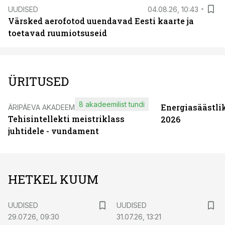
UUDISED
04.08.26, 10:43
Värsked aerofotod uuendavad Eesti kaarte ja
toetavad ruumiotsuseid
ÜRITUSED
8 akadeemilist tundi
Energiasäästli
ÄRIPÄEVA AKADEEMIA
Tehisintellekti meistriklass
2026
juhtidele - vundament
HETKEL KUUM
UUDISED
UUDISED
29.07.26, 09:30
31.07.26, 13:21