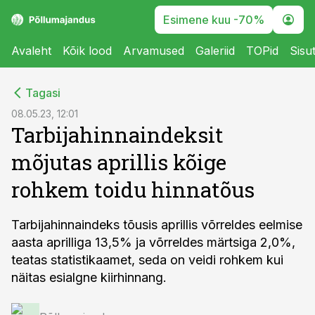
Esimene kuu -70%
Avaleht
Kõik lood
Arvamused
Galeriid
TOPid
Sisu
cebook
Tagasi
Twitter)
08.05.23, 12:01
Tarbijahinnaindeksit
kedIn
mõjutas aprillis kõige
ail
rohkem toidu hinnatõus
k
Tarbijahinnaindeks tõusis aprillis võrreldes eelmise
aasta aprilliga 13,5% ja võrreldes märtsiga 2,0%,
teatas statistikaamet, seda on veidi rohkem kui
näitas esialgne kiirhinnang.