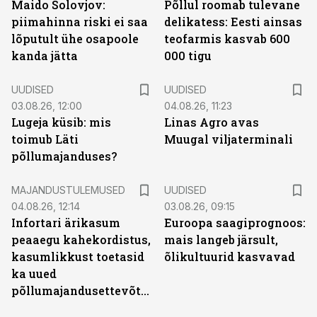
Maido Solovjov:
Põllul roomab tulevane
piimahinna riski ei saa
delikatess: Eesti ainsas
lõputult ühe osapoole
teofarmis kasvab 600
kanda jätta
000 tigu
UUDISED
UUDISED
03.08.26, 12:00
04.08.26, 11:23
Lugeja küsib: mis
Linas Agro avas
toimub Läti
Muugal viljaterminali
põllumajanduses?
MAJANDUSTULEMUSED
UUDISED
04.08.26, 12:14
03.08.26, 09:15
Infortari ärikasum
Euroopa saagiprognoos:
peaaegu kahekordistus,
mais langeb järsult,
kasumlikkust toetasid
õlikultuurid kasvavad
ka uued
põllumajandusettevõtted
ST