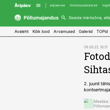
aripaev.ee
tööstusuudised.ee
logis
kaubandus.ee
imelineajalugu.ee
kinnisvarauudised.ee
imelineteadus.ee
Avaleht
Kõik lood
Arvamused
Galeriid
TOPid
cebook
cebook
08.06.23, 16:31
Foto
Twitter)
Twitter)
kedIn
kedIn
Sihta
ail
ail
k
k
2. juunil tä
kontsertmaja
Meelika
Põllumaja