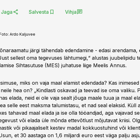
Jaga
Salvesta
Vihja
Foto:
Ardo Kaljuvee
õnaraamatu järgi tähendab edendamine - edasi arendama, e
ust sellest oma tegevuses lähtumegi,“ alustas juubelipidu 
mise Sihtasutuse (MES) juhatuse liige Meelis Annus.
üsimuse, miks on vaja maal elamist edendada? Kas inimesed e
s neile hea on? „Kindlasti oskavad ja teevad ise oma valiku. 
nas elada, neid ei ole vaja sealt jõuga maale tuua ja maal el
pea selle eest maksma talumistasu, et nad seal elaksid. Küll 
kes tahavad maal elada ja ise olla tööandjad, aga vajavad se
egevust või elada üle mõnda ettevõtlust mõjutavat kriisi. Olg
stik või pikaajaliselt kestev madal kokkuostuhind või klient
un, et 30 aastaga on 1,6 miljardi euro eest väga palju asju