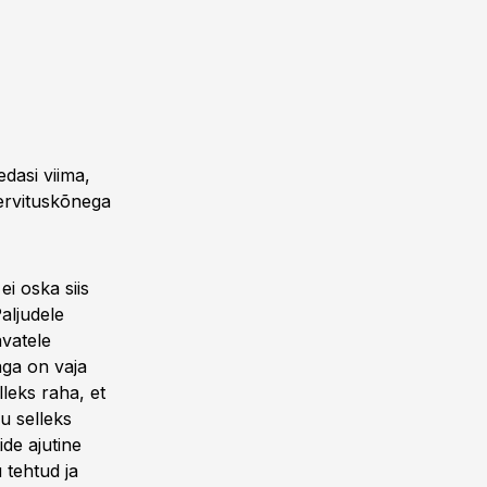
dasi viima,
tervituskõnega
i oska siis
Paljudele
avatele
aga on vaja
lleks raha, et
u selleks
ide ajutine
 tehtud ja