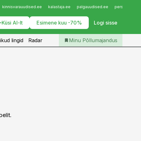
Iseteenindus
kinnisvarauudised.ee
kalastaja.ee
palgauudised.ee
personaliuudi
Telli Põllumajandus
Küsi AI-lt
Esimene kuu -70%
Logi sisse
ikud lingid
Radar
Minu Põllumajandus
elit.