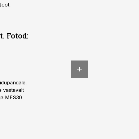
Noot.
. Fotod:
oidupangale.
 vastavalt
naga MES30