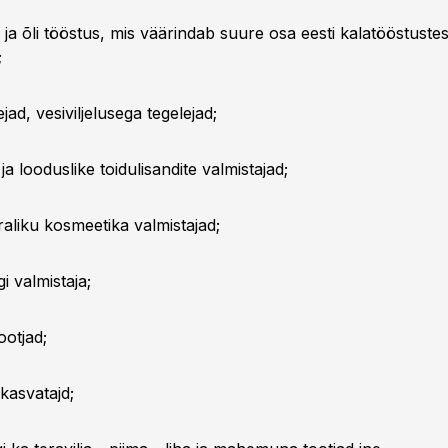
 ja õli tööstus, mis väärindab suure osa eesti kalatööstustes
;
jad, vesiviljelusega tegelejad;
 ja looduslike toidulisandite valmistajad;
aliku kosmeetika valmistajad;
i valmistaja;
ootjad;
akasvatajd;