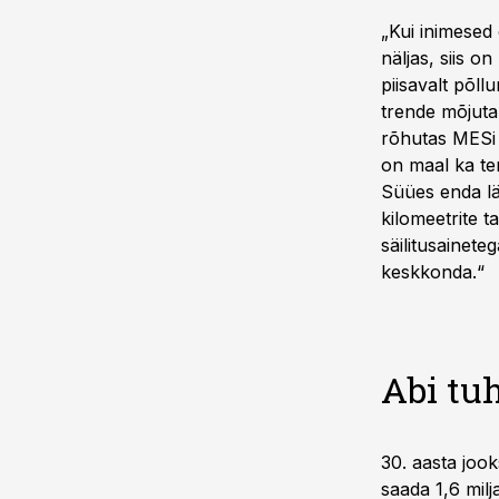
„Kui inimesed
näljas, siis o
piisavalt põll
trende mõjuta
rõhutas MESi 
on maal ka te
Süües enda lä
kilomeetrite t
säilitusainet
keskkonda.“
Abi tuh
30. aasta joo
saada 1,6 mil