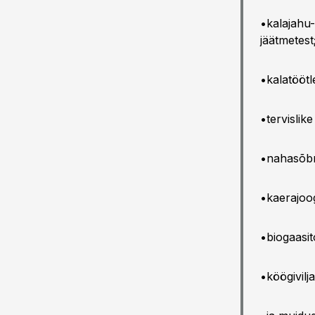
•kalajahu-
jäätmetest
•kalatöötle
•tervislike
•nahasõbr
•kaerajoog
•biogaasit
•köögivilj