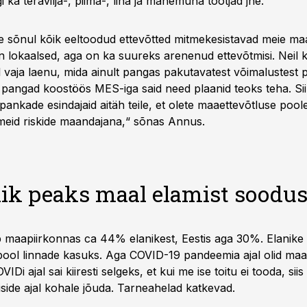
i ka teravilja-, piima-, liha ja mahemuna tootjad jne.
 sõnul kõik eeltoodud ettevõtted mitmekesistavad meie ma
n lokaalsed, aga on ka suureks arenenud ettevõtmisi. Neil kõ
l vaja laenu, mida ainult pangas pakutavatest võimalustest 
d pangad koostöös MES-iga said need plaanid teoks teha. Sii
pankade esindajaid aitäh teile, et olete maaettevõtluse poo
meid riskide maandajana,“ sõnas Annus.
iik peaks maal elamist soodu
 maapiirkonnas ca 44% elanikest, Eestis aga 30%. Elanike 
 pool linnade kasuks. Aga COVID-19 pandeemia ajal olid maa
OVIDi ajal sai kiiresti selgeks, et kui me ise toitu ei tooda, siis
iside ajal kohale jõuda. Tarneahelad katkevad.