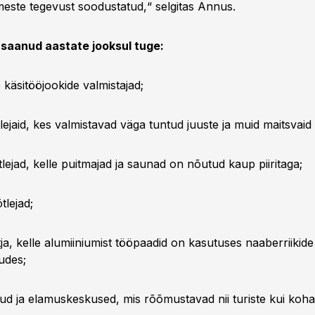
imeste tegevust soodustatud,“ selgitas Annus.
 saanud aastate jooksul tuge:
 käsitööjookide valmistajad;
lejaid, kes valmistavad väga tuntud juuste ja muid maitsvaid
lejad, kelle puitmajad ja saunad on nõutud kaup piiritaga;
tlejad;
ja, kelle alumiiniumist tööpaadid on kasutuses naaberriikide
udes;
lud ja elamuskeskused, mis rõõmustavad nii turiste kui kohal