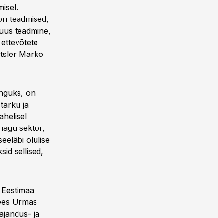
misel.
 on teadmised,
 uus teadmine,
 ettevõtete
ntsler Marko
enguks, on
tarku ja
ahelisel
 nagu sektor,
eeläbi olulise
id sellised,
 Eestimaa
imees Urmas
ajandus- ja