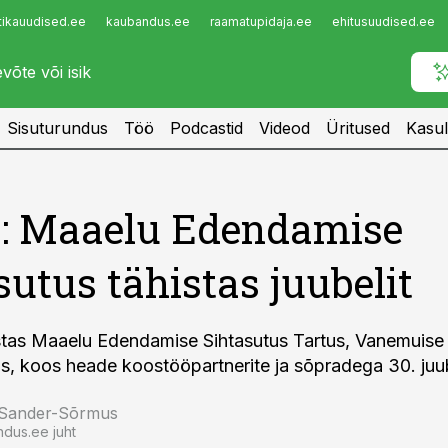
tikauudised.ee
kaubandus.ee
raamatupidaja.ee
ehitusuudised.ee
Infopank
Radar
Sisuturundus
Töö
Podcastid
Videod
Üritused
Kasul
d: Maaelu Edendamise
sutus tähistas juubelit
histas Maaelu Edendamise Sihtasutus Tartus, Vanemuise
s, koos heade koostööpartnerite ja sõpradega 30. juub
 Sander-Sõrmus
ndus.ee juht