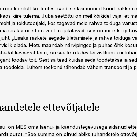
 on isoleeritult korterites, saab sedasi mõned kuud hakkama
n kaos kiire tulema. Juba seetõttu on meil kõikidel vaja, et m
umehi ja toidutootjaid, kes tagavad meie rahva toiduga varu
ma siis kui need on veel mõjutatavad, see on meie kõigi huv
juht. „Lisaks raskete aegade ületamisele ja rahva toiduga v
rvislik elada. Mets maandab närvipinged ja puhas õhk kosu
hedal kasvavat toitu, on see kordades tervislikum kui tuha
agant toodav toit. Sest sa tead kuidas seda toodetakse ja se
ega töödelda. Lühem teekond tähendab vähem transporti ja 
andetele ettevõtjatele
ksul on MES oma laenu- ja käendustegevusega aidanud ettevõt
jardit eurot. “See summa on olnud abiks tuhandetele ettevõtj