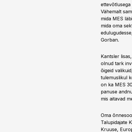
ettevõtlusega 
Vähemalt sama 
mida MES läbi 
mida oma sekto
edulugudesse,
Gorban.
Kantsler lisas
olnud tark inv
õigeid valikuid
tulemuslikul k
on ka MES 30 
panuse andnud,
mis aitavad me
Oma õnnesoovi
Talupidajate 
Kruuse, Europ