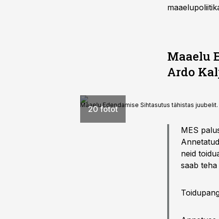
maaelupoliiti
Maaelu E
Ardo Kal
Maaelu Edendamise Sihtasutus tähistas juubelit.
20 fotot
MES palus 
Annetatud 
neid toidu
saab teha 
Toidupanga