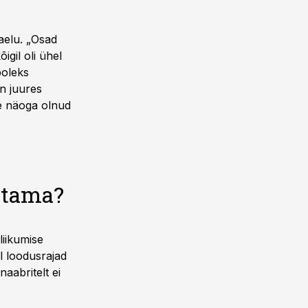
aelu. „Osad
igil oli ühel
poleks
n juures
le näoga olnud
stama?
liikumise
l loodusrajad
 naabritelt ei