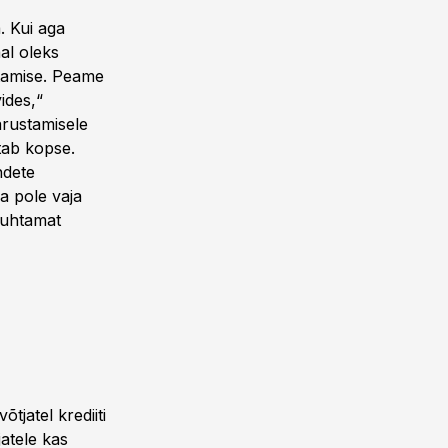
. Kui aga
aal oleks
stamise. Peame
ides,“
arustamisele
tab kopse.
ndete
da pole vaja
puhtamat
jatel krediiti
atele kas