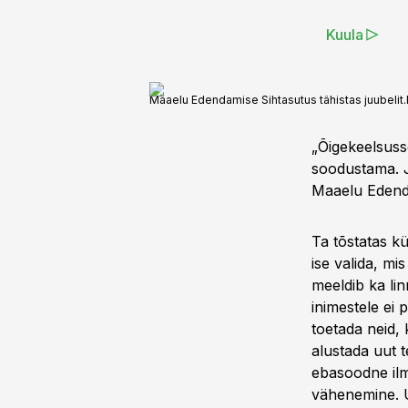
Kuula
Maaelu Edendamise Sihtasutus tähistas juubelit.
„Õigekeelsuss
soodustama. J
Maaelu Edenda
Ta tõstatas k
ise valida, mi
meeldib ka lin
inimestele ei 
toetada neid, 
alustada uut t
ebasoodne ilma
vähenemine. Us