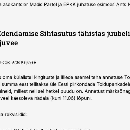
ka asekantsler Madis Pärtel ja EPKK juhatuse esimees Ants 
dendamise Sihtasutus tähistas juubelit
juvee
 Fotod: Ardo Kaljuvee
oma külalistel kingituste ja lillede asemel teha annetuse T
summa eest tellitakse üle Eesti piirkondade Toidupankadele
aineid, millest neil sel hetkel puudu on. Annetust märksõ
veel käesoleva nädala (kuni 11.06) lõpuni.
 rekvisiidid: