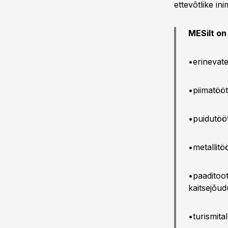
ettevõtlike in
MESilt on
•erinevate
•piimatööt
•puidutööt
•metallitöö
•paaditoot
kaitsejõud
•turismita