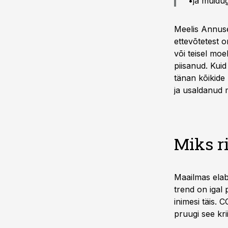
•ja muidug
Meelis Annuse
ettevõtetest o
või teisel moe
piisanud. Kui
tänan kõikide 
ja usaldanud 
Miks r
Maailmas elab
trend on igal
inimesi täis. C
pruugi see kri