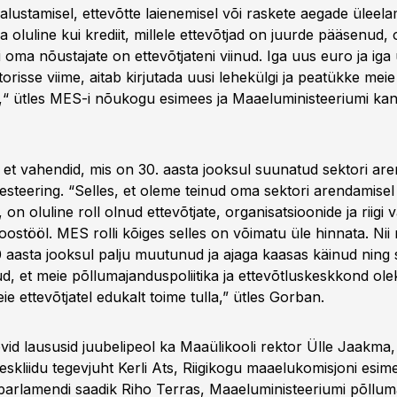
alustamisel, ettevõtte laienemisel või raskete aegade üleela
oluline kui krediit, millele ettevõtjad on juurde pääsenud,
oma nõustajate on ettevõtjateni viinud. Iga uus euro ja iga
risse viime, aitab kirjutada uusi lehekülgi ja peatükke meie
“ ütles MES-i nõukogu esimees ja Maaeluministeeriumi ka
, et vahendid, mis on 30. aasta jooksul suunatud sektori ar
esteering. “Selles, et oleme teinud oma sektori arendamisel 
, on oluline roll olnud ettevõtjate, organisatsioonide ja riigi v
oostööl. MES rolli kõiges selles on võimatu üle hinnata. Nii
aasta jooksul palju muutunud ja ajaga kaasas käinud ning s
 et meie põllumajanduspoliitika ja ettevõtluskeskkond oleks
ie ettevõtjatel edukalt toime tulla,” ütles Gorban.
d laususid juubelipeol ka Maaülikooli rektor Ülle Jaakma,
Keskliidu tegevjuht Kerli Ats, Riigikogu maaelukomisjoni es
arlamendi saadik Riho Terras, Maaeluministeeriumi põllum