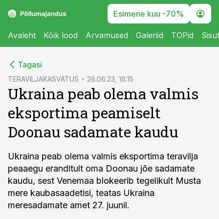
Esimene kuu -70%
Avaleht
Kõik lood
Arvamused
Galeriid
TOPid
Sisu
cebook
Tagasi
Twitter)
TERAVILJAKASVATUS
28.06.23, 16:15
Ukraina peab olema valmis
kedIn
eksportima peamiselt
ail
Doonau sadamate kaudu
k
Ukraina peab olema valmis eksportima teravilja
peaaegu eranditult oma Doonau jõe sadamate
kaudu, sest Venemaa blokeerib tegelikult Musta
mere kaubasaadetisi, teatas Ukraina
meresadamate amet 27. juunil.