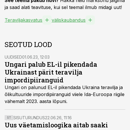
See teema pakub huvi?
Hakka neid märksõnu jälgima
ja saad alati teavituse, kui sel teemal ilmub midagi uut!
Teraviljakasvatus
väliskaubandus
SEOTUD LOOD
UUDISED
01.06.23, 12:03
Ungari palub EL-il pikendada
Ukrainast pärit teravilja
impordipiiranguid
Ungari on palunud EL-il pikendada Ukraina teravilja ja
õlikultuuride impordipiiranguid viiele Ida-Euroopa riigile
vähemalt 2023. aasta lõpuni.
SISUTURUNDUS
22.06.26, 11:16
ST
Uus väetamisloogika aitab saaki