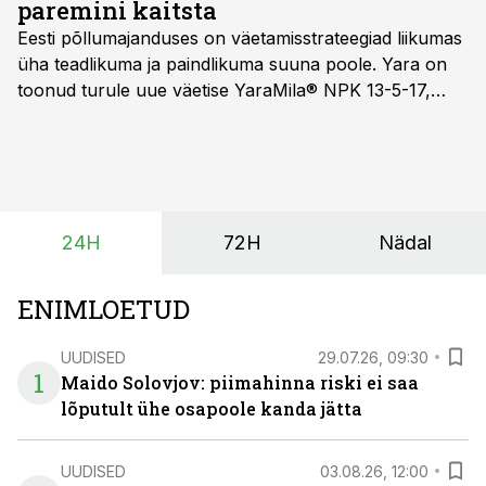
paremini kaitsta
Eesti põllumajanduses on väetamisstrateegiad liikumas
üha teadlikuma ja paindlikuma suuna poole. Yara on
toonud turule uue väetise YaraMila® NPK 13-5-17,
mille eesmärk on mitte ainult parandada saagikust,
vaid ka muuta põllumeeste mõtteviisi väetamise
ajastuse ja koguste osas.
24H
72H
Nädal
ENIMLOETUD
UUDISED
29.07.26, 09:30
1
Maido Solovjov: piimahinna riski ei saa
lõputult ühe osapoole kanda jätta
UUDISED
03.08.26, 12:00