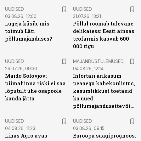
UUDISED
UUDISED
03.08.26, 12:00
31.07.26, 13:21
Lugeja küsib: mis
Põllul roomab tulevane
toimub Läti
delikatess: Eesti ainsas
põllumajanduses?
teofarmis kasvab 600
000 tigu
UUDISED
MAJANDUSTULEMUSED
29.07.26, 09:30
04.08.26, 12:14
Maido Solovjov:
Infortari ärikasum
piimahinna riski ei saa
peaaegu kahekordistus,
lõputult ühe osapoole
kasumlikkust toetasid
kanda jätta
ka uued
põllumajandusettevõtted
UUDISED
UUDISED
04.08.26, 11:23
03.08.26, 09:15
Linas Agro avas
Euroopa saagiprognoos: