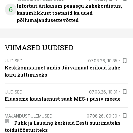
Infortari ärikasum peaaegu kahekordistus,
6
kasumlikkust toetasid ka uued
põllumajandusettevõtted
VIIMASED UUDISED
UUDISED
07.08.26, 10:35
Keskkonnaamet andis Järvamaal eriload kahe
karu küttimiseks
UUDISED
07.08.26, 10:31
Eluaseme kaaslaenust saab MES-i püsiv meede
MAJANDUSTULEMUSED
07.08.26, 09:30
Puhk ja Lausing kerkisid Eesti suurimateks
toidutöösturiteks