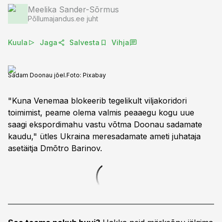
Meelika Sander-Sõrmus
Põllumajandus.ee juht
Kuula
Jaga
Salvesta
Vihja
Sadam Doonau jõel.
Foto:
Pixabay
"Kuna Venemaa blokeerib tegelikult viljakoridori
toimimist, peame olema valmis peaaegu kogu uue
saagi ekspordimahu vastu võtma Doonau sadamate
kaudu," ütles Ukraina meresadamate ameti juhataja
asetäitja Dmõtro Barinov.