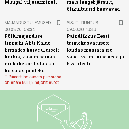
Muugal viljaterminali
mais langeb järsult,
õlikultuurid kasvavad
ST
MAJANDUSTULEMUSED
SISUTURUNDUS
06.08.26, 09:34
09.06.26, 16:46
Põllumajanduse
Paindlikkus Eesti
tippjuhi Ahti Kalde
taimekasvatuses:
firmades käive üldiselt
kuidas määrata ise
kerkis, kasum samas
saagi valmimise aega ja
nii kahekordistus kui
kvaliteeti
ka sulas pooleks
E-Piimast laekumata piimaraha
on enam kui 1,2 miljonit eurot