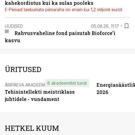
kahekordistus kui ka sulas pooleks
E-Piimast laekumata piimaraha on enam kui 1,2 miljonit eurot
UUDISED
05.08.26, 11:17
Rahvusvaheline fond paisutab Bioforce’i
kasvu
ÜRITUSED
8 akadeemilist tundi
Energiasäästli
ÄRIPÄEVA AKADEEMIA
Tehisintellekti meistriklass
2026
juhtidele - vundament
HETKEL KUUM