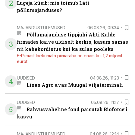
2
Lugeja küsib: mis toimub Läti
põllumajanduses?
MAJANDUSTULEMUSED
06.08.26, 09:34
Põllumajanduse tippjuhi Ahti Kalde
firmades käive üldiselt kerkis, kasum samas
3
nii kahekordistus kui ka sulas pooleks
E-Piimast laekumata piimaraha on enam kui 1,2 miljonit
eurot
UUDISED
04.08.26, 11:23
4
Linas Agro avas Muugal viljaterminali
UUDISED
05.08.26, 11:17
5
Rahvusvaheline fond paisutab Bioforce’i
kasvu
MAJANDUSTULEMUSED
04.08.26, 12:14