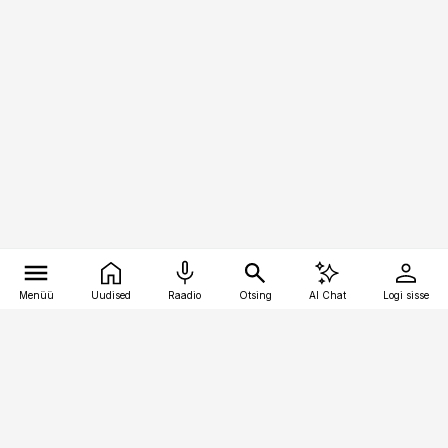
Menüü
Uudised
Raadio
Otsing
AI Chat
Logi sisse
Vana-Lõuna 39/1, 19094 Tallinn
(+372) 667 0111
pollumajandus@pollumajandus.ee