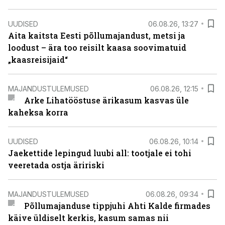
UUDISED
06.08.26, 13:27
Aita kaitsta Eesti põllumajandust, metsi ja
loodust – ära too reisilt kaasa soovimatuid
„kaasreisijaid“
MAJANDUSTULEMUSED
06.08.26, 12:15
Arke Lihatööstuse ärikasum kasvas üle
kaheksa korra
UUDISED
06.08.26, 10:14
Jaekettide lepingud luubi all: tootjale ei tohi
veeretada ostja äririski
MAJANDUSTULEMUSED
06.08.26, 09:34
Põllumajanduse tippjuhi Ahti Kalde firmades
käive üldiselt kerkis, kasum samas nii