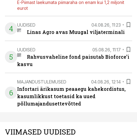
E-Piimast laekumata piimaraha on enam kui 1,2 miljonit
eurot
UUDISED
04.08.26, 11:23
4
Linas Agro avas Muugal viljaterminali
UUDISED
05.08.26, 11:17
5
Rahvusvaheline fond paisutab Bioforce’i
kasvu
MAJANDUSTULEMUSED
04.08.26, 12:14
Infortari ärikasum peaaegu kahekordistus,
6
kasumlikkust toetasid ka uued
põllumajandusettevõtted
VIIMASED UUDISED