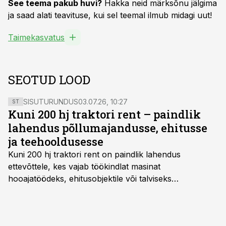
See teema pakub huvi?
Hakka neid märksõnu jälgima
ja saad alati teavituse, kui sel teemal ilmub midagi uut!
Taimekasvatus
SEOTUD LOOD
SISUTURUNDUS
03.07.26, 10:27
ST
Kuni 200 hj traktori rent – paindlik
lahendus põllumajandusse, ehitusse
ja teehooldusesse
Kuni 200 hj traktori rent
on paindlik lahendus
ettevõttele, kes vajab töökindlat masinat
hooajatöödeks, ehitusobjektile või talviseks
lumetõrjeks. Renditraktor kuni 200 hj aitab katta
hooajalisi töötippe, ootamatuid lisatöid või asendada
ajutiselt rivist välja langenud tehnikat, ja seda ilma suuri