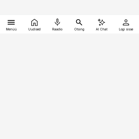
Menüü
Uudised
Raadio
Otsing
AI Chat
Logi sisse
Vana-Lõuna 39/1, 19094 Tallinn
(+372) 667 0111
pollumajandus@pollumajandus.ee
Telli
Reklaam
Firmast
Sisu kasutamisõigused
Ajakirjaniku
eetikakoodeks
Üldtingimused
Privaatsustingimused