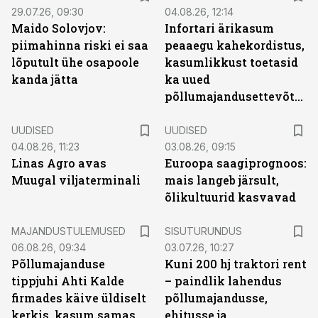
29.07.26, 09:30
04.08.26, 12:14
Maido Solovjov:
Infortari ärikasum
piimahinna riski ei saa
peaaegu kahekordistus,
lõputult ühe osapoole
kasumlikkust toetasid
kanda jätta
ka uued
põllumajandusettevõtted
UUDISED
UUDISED
04.08.26, 11:23
03.08.26, 09:15
Linas Agro avas
Euroopa saagiprognoos:
Muugal viljaterminali
mais langeb järsult,
õlikultuurid kasvavad
ST
MAJANDUSTULEMUSED
SISUTURUNDUS
06.08.26, 09:34
03.07.26, 10:27
Põllumajanduse
Kuni 200 hj traktori rent
tippjuhi Ahti Kalde
– paindlik lahendus
firmades käive üldiselt
põllumajandusse,
kerkis, kasum samas
ehitusse ja