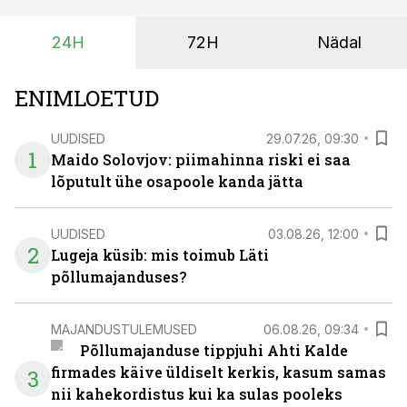
investeeringuid tegemata. Baltic Agro masinarent tagab
vajaliku traktori ja lisavarustuse just siis, kui töömaht
24H
72H
Nädal
on suurim ning iga töötund on oluline.
ENIMLOETUD
UUDISED
29.07.26, 09:30
1
Maido Solovjov: piimahinna riski ei saa
lõputult ühe osapoole kanda jätta
UUDISED
03.08.26, 12:00
2
Lugeja küsib: mis toimub Läti
põllumajanduses?
MAJANDUSTULEMUSED
06.08.26, 09:34
Põllumajanduse tippjuhi Ahti Kalde
firmades käive üldiselt kerkis, kasum samas
3
nii kahekordistus kui ka sulas pooleks