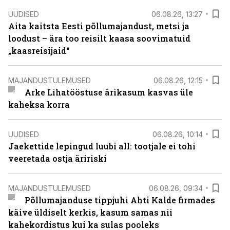
UUDISED
06.08.26, 13:27
Aita kaitsta Eesti põllumajandust, metsi ja
loodust – ära too reisilt kaasa soovimatuid
„kaasreisijaid“
MAJANDUSTULEMUSED
06.08.26, 12:15
Arke Lihatööstuse ärikasum kasvas üle
kaheksa korra
UUDISED
06.08.26, 10:14
Jaekettide lepingud luubi all: tootjale ei tohi
veeretada ostja äririski
MAJANDUSTULEMUSED
06.08.26, 09:34
Põllumajanduse tippjuhi Ahti Kalde firmades
käive üldiselt kerkis, kasum samas nii
kahekordistus kui ka sulas pooleks