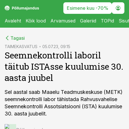
Esimene kuu -70%
Avaleht
Kõik lood
Arvamused
Galeriid
TOPid
Sisu
cebook
Tagasi
Twitter)
TAIMEKASVATUS
05.07.23, 09:15
Seemnekontrolli laboril
kedIn
täitub ISTAsse kuulumise 30.
ail
aasta juubel
k
Sel aastal saab Maaelu Teadmuskeskuse (METK)
seemnekontrolli labor tähistada Rahvusvahelise
Seemnekontrolli Assotsiatsiooni (ISTA) kuulumise
30. aasta juubelit.