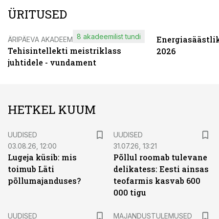
ÜRITUSED
8 akadeemilist tundi
Energiasäästli
ÄRIPÄEVA AKADEEMIA
Tehisintellekti meistriklass
2026
juhtidele - vundament
HETKEL KUUM
UUDISED
UUDISED
03.08.26, 12:00
31.07.26, 13:21
Lugeja küsib: mis
Põllul roomab tulevane
toimub Läti
delikatess: Eesti ainsas
põllumajanduses?
teofarmis kasvab 600
000 tigu
UUDISED
MAJANDUSTULEMUSED