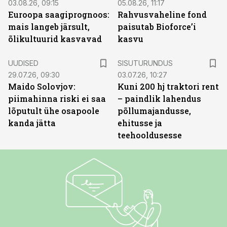
03.08.26, 09:15
05.08.26, 11:17
Euroopa saagiprognoos:
Rahvusvaheline fond
mais langeb järsult,
paisutab Bioforce’i
õlikultuurid kasvavad
kasvu
ST
UUDISED
SISUTURUNDUS
29.07.26, 09:30
03.07.26, 10:27
Maido Solovjov:
Kuni 200 hj traktori rent
piimahinna riski ei saa
– paindlik lahendus
lõputult ühe osapoole
põllumajandusse,
kanda jätta
ehitusse ja
teehooldusesse