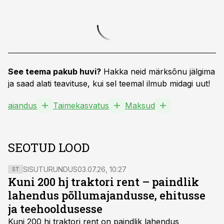
See teema pakub huvi?
Hakka neid märksõnu jälgima
ja saad alati teavituse, kui sel teemal ilmub midagi uut!
aiandus
Taimekasvatus
Maksud
SEOTUD LOOD
SISUTURUNDUS
03.07.26, 10:27
ST
Kuni 200 hj traktori rent – paindlik
lahendus põllumajandusse, ehitusse
ja teehooldusesse
Kuni 200 hj traktori rent
on paindlik lahendus