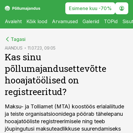
Esimene kuu -70%
Avaleht
Kõik lood
Arvamused
Galeriid
TOPid
Sisu
cebook
Tagasi
Twitter)
AIANDUS
11.07.23, 09:05
Kas sinu
kedIn
põllumajandusettevõtte
ail
hooajatöölised on
k
registreeritud?
Maksu- ja Tolliamet (MTA) koostöös erialaliitude
ja teiste organisatsioonidega pöörab tähelepanu
hooajatööliste registreerimisele ning teeb
jõupingutusi maksuteadlikkuse suurendamiseks