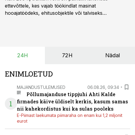
ettevõttele, kes vajab töökindlat masinat
hooajatöödeks, ehitusobjektile või talviseks
lumetõrjeks. Renditraktor kuni 200 hj aitab katta
hooajalisi töötippe, ootamatuid lisatöid või asendada
ajutiselt rivist välja langenud tehnikat, ja seda ilma suuri
investeeringuid tegemata. Baltic Agro masinarent tagab
vajaliku traktori ja lisavarustuse just siis, kui töömaht
24H
72H
Nädal
on suurim ning iga töötund on oluline.
ENIMLOETUD
MAJANDUSTULEMUSED
06.08.26, 09:34
Põllumajanduse tippjuhi Ahti Kalde
firmades käive üldiselt kerkis, kasum samas
1
nii kahekordistus kui ka sulas pooleks
E-Piimast laekumata piimaraha on enam kui 1,2 miljonit
eurot