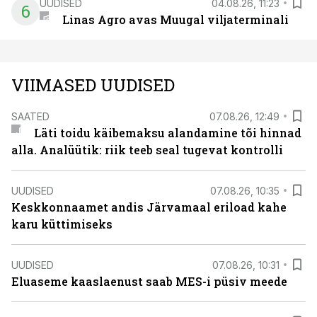
UUDISED
04.08.26, 11:23
6
Linas Agro avas Muugal viljaterminali
VIIMASED UUDISED
SAATED
07.08.26, 12:49
Läti toidu käibemaksu alandamine tõi hinnad
alla. Analüütik: riik teeb seal tugevat kontrolli
UUDISED
07.08.26, 10:35
Keskkonnaamet andis Järvamaal eriload kahe
karu küttimiseks
UUDISED
07.08.26, 10:31
Eluaseme kaaslaenust saab MES-i püsiv meede