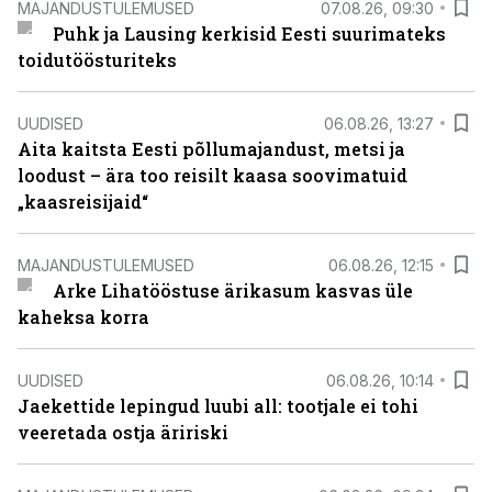
MAJANDUSTULEMUSED
07.08.26, 09:30
Puhk ja Lausing kerkisid Eesti suurimateks
toidutöösturiteks
UUDISED
06.08.26, 13:27
Aita kaitsta Eesti põllumajandust, metsi ja
loodust – ära too reisilt kaasa soovimatuid
„kaasreisijaid“
MAJANDUSTULEMUSED
06.08.26, 12:15
Arke Lihatööstuse ärikasum kasvas üle
kaheksa korra
UUDISED
06.08.26, 10:14
Jaekettide lepingud luubi all: tootjale ei tohi
veeretada ostja äririski