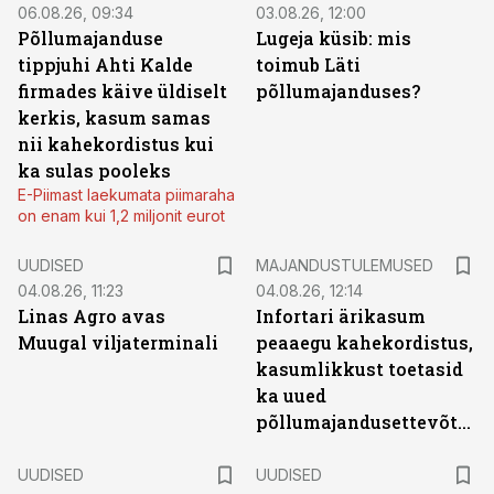
06.08.26, 09:34
03.08.26, 12:00
Põllumajanduse
Lugeja küsib: mis
tippjuhi Ahti Kalde
toimub Läti
firmades käive üldiselt
põllumajanduses?
kerkis, kasum samas
nii kahekordistus kui
ka sulas pooleks
E-Piimast laekumata piimaraha
on enam kui 1,2 miljonit eurot
UUDISED
MAJANDUSTULEMUSED
04.08.26, 11:23
04.08.26, 12:14
Linas Agro avas
Infortari ärikasum
Muugal viljaterminali
peaaegu kahekordistus,
kasumlikkust toetasid
ka uued
põllumajandusettevõtted
UUDISED
UUDISED