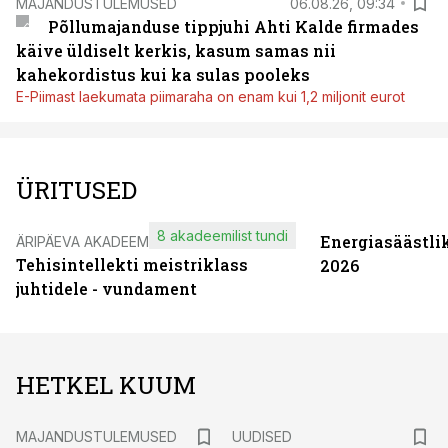
MAJANDUSTULEMUSED
06.08.26, 09:34
Põllumajanduse tippjuhi Ahti Kalde firmades
käive üldiselt kerkis, kasum samas nii
kahekordistus kui ka sulas pooleks
E-Piimast laekumata piimaraha on enam kui 1,2 miljonit eurot
ÜRITUSED
8 akadeemilist tundi
Energiasäästli
ÄRIPÄEVA AKADEEMIA
Tehisintellekti meistriklass
2026
juhtidele - vundament
HETKEL KUUM
MAJANDUSTULEMUSED
UUDISED