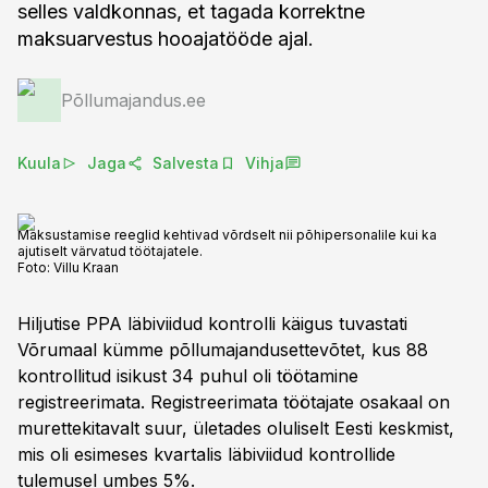
selles valdkonnas, et tagada korrektne
maksuarvestus hooajatööde ajal.
Põllumajandus.ee
Kuula
Jaga
Salvesta
Vihja
Maksustamise reeglid kehtivad võrdselt nii põhipersonalile kui ka
ajutiselt värvatud töötajatele.
Foto:
Villu Kraan
Hiljutise PPA läbiviidud kontrolli käigus tuvastati
Võrumaal kümme põllumajandusettevõtet, kus 88
kontrollitud isikust 34 puhul oli töötamine
registreerimata. Registreerimata töötajate osakaal on
murettekitavalt suur, ületades oluliselt Eesti keskmist,
mis oli esimeses kvartalis läbiviidud kontrollide
tulemusel umbes 5%.