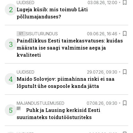
UUDISED
03.08.26, 12:00
2
Lugeja küsib: mis toimub Läti
põllumajanduses?
SISUTURUNDUS
09.06.26, 16:46
ST
Paindlikkus Eesti taimekasvatuses: kuidas
3
määrata ise saagi valmimise aega ja
kvaliteeti
UUDISED
29.07.26, 09:30
4
Maido Solovjov: piimahinna riski ei saa
lõputult ühe osapoole kanda jätta
MAJANDUSTULEMUSED
07.08.26, 09:30
5
Puhk ja Lausing kerkisid Eesti
suurimateks toidutöösturiteks