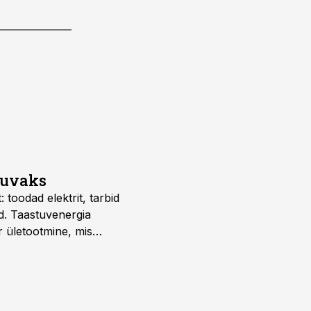
suvaks
 toodad elektrit, tarbid
d. Taastuvenergia
r ületootmine, mis
s nii ehitus- kui ka
tes.