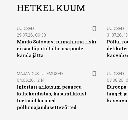
HETKEL KUUM
UUDISED
UUDISED
29.07.26, 09:30
31.07.26, 13
Maido Solovjov: piimahinna riski
Põllul r
ei saa lõputult ühe osapoole
delikates
kanda jätta
kasvab 6
MAJANDUSTULEMUSED
UUDISED
04.08.26, 12:14
03.08.26, 0
Infortari ärikasum peaaegu
Euroopa 
kahekordistus, kasumlikkust
langeb jä
toetasid ka uued
kasvava
põllumajandusettevõtted