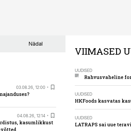
Nädal
VIIMASED U
UUDISED
Rahvusvaheline fon
03.08.26, 12:00
umajanduses?
UUDISED
HKFoods kasvatas kas
04.08.26, 12:14
UUDISED
rdistus, kasumlikkust
LATRAPS sai uue teravi
evõtted