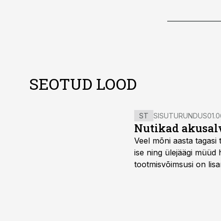
SEOTUD LOOD
ST
SISUTURUNDUS
01.0
Nutikad akusal
Veel mõni aasta tagasi 
ise ning ülejäägi müüd
tootmisvõimsusi on lisa
surub börsihinna madala
põllumajandusettevõtet