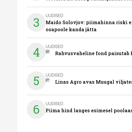
UUDISED
3
Maido Solovjov: piimahinna riski ei
osapoole kanda jätta
UUDISED
4
Rahvusvaheline fond paisutab B
UUDISED
5
Linas Agro avas Muugal viljate
UUDISED
6
Piima hind langes esimesel poolaast