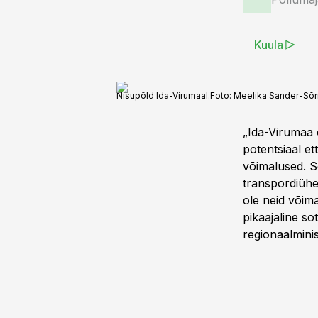
Kuula
Nisupõld Ida-Virumaal.
Foto:
Meelika Sander-Sõ
„Ida-Virumaa 
potentsiaal e
võimalused. Se
transpordiühe
ole neid võim
pikaajaline s
regionaalminis