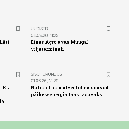
UUDISED
04.08.26, 11:23
Läti
Linas Agro avas Muugal
viljaterminali
ST
SISUTURUNDUS
01.06.26, 13:29
: ELi
Nutikad akusalvestid muudavad
päikeseenergia taas tasuvaks
ia