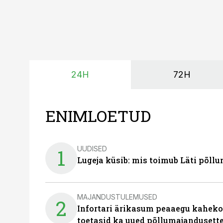
24H
72H
ENIMLOETUD
UUDISED
1
Lugeja küsib: mis toimub Läti põll
MAJANDUSTULEMUSED
2
Infortari ärikasum peaaegu kaheko
toetasid ka uued põllumajandusett