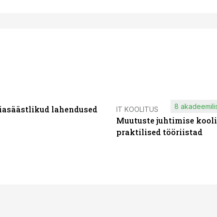
8 akadeemilis
iasäästlikud lahendused
IT KOOLITUS
Muutuste juhtimise kooli
praktilised tööriistad