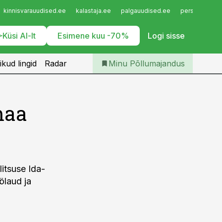
Iseteenindus
kinnisvarauudised.ee
kalastaja.ee
palgauudised.ee
personaliuudi
Telli Põllumajandus
Küsi AI-lt
Esimene kuu -70%
Logi sisse
ikud lingid
Radar
Minu Põllumajandus
maa
litsuse Ida-
ölaud ja