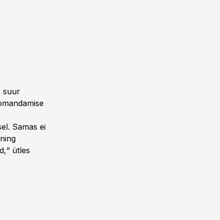
n suur
e omandamise
el. Samas ei
 ning
d,“ ütles