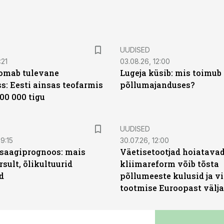
UUDISED
:21
03.08.26, 12:00
oomab tulevane
Lugeja küsib: mis toimub 
s: Eesti ainsas teofarmis
põllumajanduses?
00 000 tigu
UUDISED
9:15
30.07.26, 12:00
saagiprognoos: mais
Väetisetootjad hoiatavad
rsult, õlikultuurid
kliimareform võib tõsta
d
põllumeeste kulusid ja vi
tootmise Euroopast välja