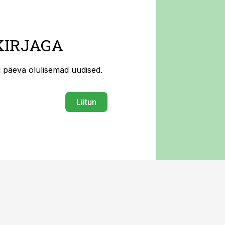
KIRJAGA
ti päeva olulisemad uudised.
Liitun