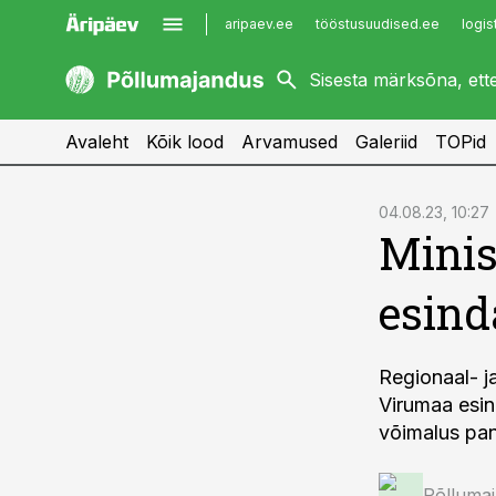
aripaev.ee
tööstusuudised.ee
logis
kaubandus.ee
imelineajalugu.ee
kinnisvarauudised.ee
imelineteadus.ee
Avaleht
Kõik lood
Arvamused
Galeriid
TOPid
cebook
04.08.23, 10:27
Minis
Twitter)
kedIn
esind
ail
k
Regionaal- j
Virumaa esin
võimalus pan
Põlluma