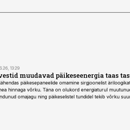
6.26, 13:29
vestid muudavad päikeseenergia taas ta
tähendas päikesepaneelide omamine sirgjoonelist äriloogikat:
 hea hinnaga võrku. Täna on olukord energiaturul muutunu
ndunud omajagu ning päikeselistel tundidel tekib võrku suu
ks või isegi negatiivseks. Seetõttu on akusalvestid muutuma
e jaoks üheks olulisemaks investeeringuks energialahendus