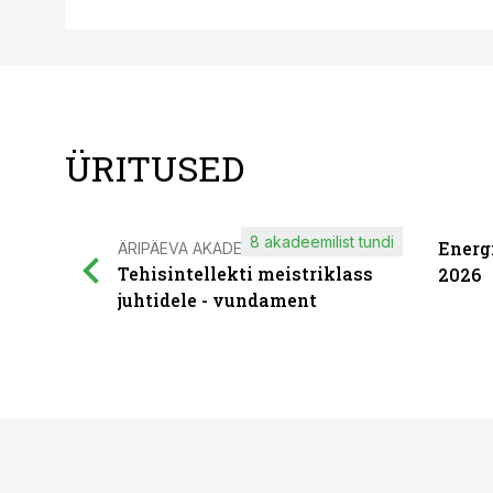
ÜRITUSED
8 akadeemilist tundi
Energ
ÄRIPÄEVA AKADEEMIA
Tehisintellekti meistriklass
2026
juhtidele - vundament