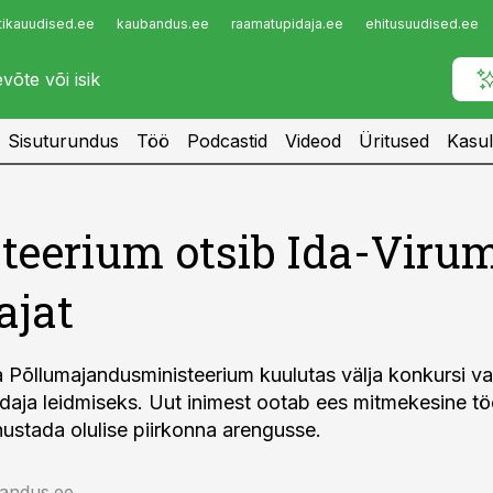
tikauudised.ee
kaubandus.ee
raamatupidaja.ee
ehitusuudised.ee
Infopank
Radar
Sisuturundus
Töö
Podcastid
Videod
Üritused
Kasul
teerium otsib Ida-Viru
ajat
a Põllumajandusministeerium kuulutas välja konkursi va
daja leidmiseks. Uut inimest ootab ees mitmekesine tö
ustada olulise piirkonna arengusse.
jandus.ee