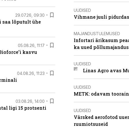
UUDISED
29.07.26, 09:30
Vihmane juuli pidurdas
 saa lõputult ühe
MAJANDUSTULEMUSED
Infortari ärikasum pea
05.08.26, 11:17
ka uued põllumajandus
ioforce’i kasvu
UUDISED
Linas Agro avas Mu
04.08.26, 11:23
rminali
UUDISED
METK: odavam tooraine
03.08.26, 14:00
al ligi 15 protsenti
UUDISED
Värsked aerofotod uuen
ruumiotsuseid