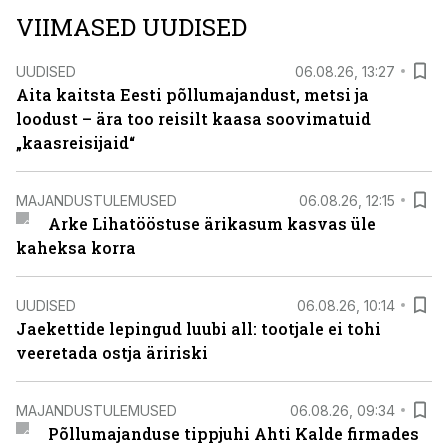
VIIMASED UUDISED
UUDISED
06.08.26, 13:27
Aita kaitsta Eesti põllumajandust, metsi ja
loodust – ära too reisilt kaasa soovimatuid
„kaasreisijaid“
MAJANDUSTULEMUSED
06.08.26, 12:15
Arke Lihatööstuse ärikasum kasvas üle
kaheksa korra
UUDISED
06.08.26, 10:14
Jaekettide lepingud luubi all: tootjale ei tohi
veeretada ostja äririski
MAJANDUSTULEMUSED
06.08.26, 09:34
Põllumajanduse tippjuhi Ahti Kalde firmades