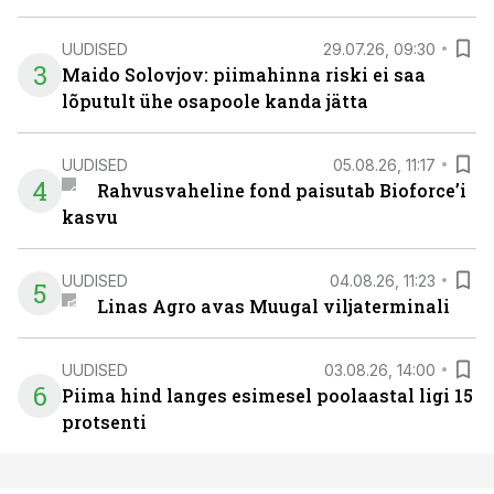
UUDISED
29.07.26, 09:30
3
Maido Solovjov: piimahinna riski ei saa
lõputult ühe osapoole kanda jätta
UUDISED
05.08.26, 11:17
4
Rahvusvaheline fond paisutab Bioforce’i
kasvu
UUDISED
04.08.26, 11:23
5
Linas Agro avas Muugal viljaterminali
UUDISED
03.08.26, 14:00
6
Piima hind langes esimesel poolaastal ligi 15
protsenti