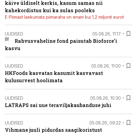
käive üldiselt kerkis, kasum samas nii
kahekordistus kui ka sulas pooleks
E-Piimast laekumata piimaraha on enam kui 1,2 miljonit eurot
UUDISED
05.08.26, 11:17
Rahvusvaheline fond paisutab Bioforce’i
kasvu
UUDISED
05.08.26, 11:00
HKFoods kasvatas kasumit kasvavast
kulusurvest hoolimata
UUDISED
05.08.26, 10:30
LATRAPS sai uue teraviljakaubanduse juhi
UUDISED
05.08.26, 09:22
Vihmane juuli pidurdas saagikoristust