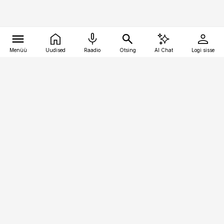
Menüü
Uudised
Raadio
Otsing
AI Chat
Logi sisse
Vana-Lõuna 39/1, 19094 Tallinn
(+372) 667 0111
pollumajandus@pollumajandus.ee
Telli
Reklaam
Firmast
Sisu kasutamisõigused
Ajakirjaniku
eetikakoodeks
Üldtingimused
Privaatsustingimused