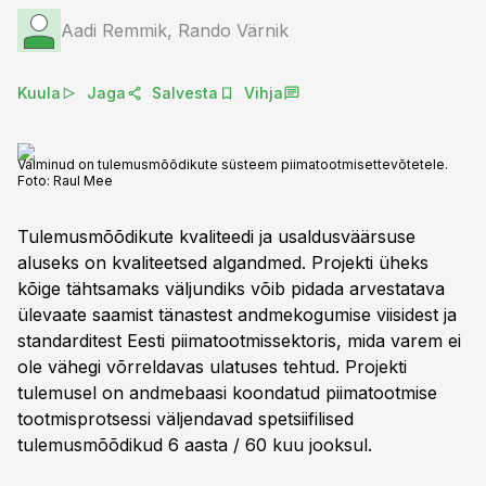
Aadi Remmik, Rando Värnik
Kuula
Jaga
Salvesta
Vihja
Valminud on tulemusmõõdikute süsteem piimatootmisettevõtetele.
Foto:
Raul Mee
Tulemusmõõdikute kvaliteedi ja usaldusväärsuse
aluseks on kvaliteetsed algandmed. Projekti üheks
kõige tähtsamaks väljundiks võib pidada arvestatava
ülevaate saamist tänastest andmekogumise viisidest ja
standarditest Eesti piimatootmissektoris, mida varem ei
ole vähegi võrreldavas ulatuses tehtud. Projekti
tulemusel on andmebaasi koondatud piimatootmise
tootmisprotsessi väljendavad spetsiifilised
tulemusmõõdikud 6 aasta / 60 kuu jooksul.