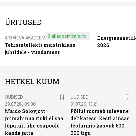
ÜRITUSED
8 akadeemilist tundi
Energiasäästli
ÄRIPÄEVA AKADEEMIA
Tehisintellekti meistriklass
2026
juhtidele - vundament
HETKEL KUUM
UUDISED
UUDISED
29.07.26, 09:30
31.07.26, 13:21
Maido Solovjov:
Põllul roomab tulevane
piimahinna riski ei saa
delikatess: Eesti ainsas
lõputult ühe osapoole
teofarmis kasvab 600
kanda jätta
000 tigu