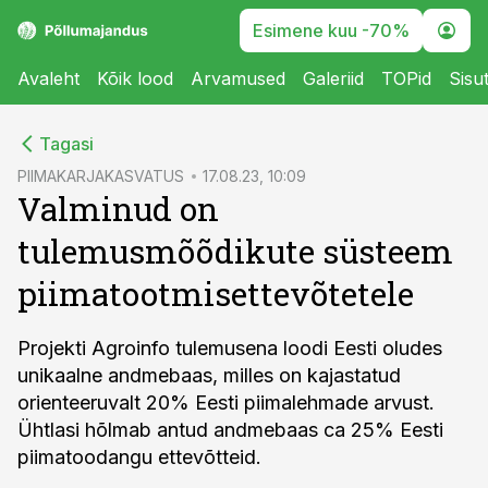
Esimene kuu -70%
Avaleht
Kõik lood
Arvamused
Galeriid
TOPid
Sisu
cebook
Tagasi
Twitter)
PIIMAKARJAKASVATUS
17.08.23, 10:09
Valminud on
kedIn
tulemusmõõdikute süsteem
ail
piimatootmisettevõtetele
k
Projekti Agroinfo tulemusena loodi Eesti oludes
unikaalne andmebaas, milles on kajastatud
orienteeruvalt 20% Eesti piimalehmade arvust.
Ühtlasi hõlmab antud andmebaas ca 25% Eesti
piimatoodangu ettevõtteid.