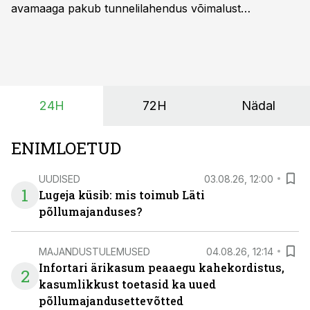
avamaaga pakub tunnelilahendus võimalust
saagikoristuse algust kuni kahe nädala võrra
varasemaks tuua või hoopis hilisemaks lükata. Hästi
planeerides on tänu sellele võimalik saada ka saagi
eest turul kõrgemat hinda.
24H
72H
Nädal
ENIMLOETUD
UUDISED
03.08.26, 12:00
1
Lugeja küsib: mis toimub Läti
põllumajanduses?
MAJANDUSTULEMUSED
04.08.26, 12:14
Infortari ärikasum peaaegu kahekordistus,
2
kasumlikkust toetasid ka uued
põllumajandusettevõtted