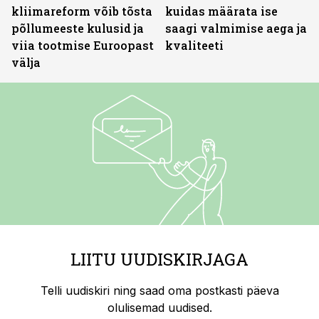
kliimareform võib tõsta
kuidas määrata ise
põllumeeste kulusid ja
saagi valmimise aega ja
viia tootmise Euroopast
kvaliteeti
välja
LIITU UUDISKIRJAGA
Telli uudiskiri ning saad oma postkasti päeva
olulisemad uudised.