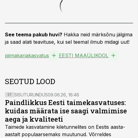
See teema pakub huvi?
Hakka neid märksõnu jälgima
ja saad alati teavituse, kui sel teemal ilmub midagi uut!
piimakarjakasvatus
EESTI MAAÜLIKOOL
SEOTUD LOOD
SISUTURUNDUS
09.06.26, 16:46
ST
Paindlikkus Eesti taimekasvatuses:
kuidas määrata ise saagi valmimise
aega ja kvaliteeti
Taimede kasvatamine kiletunnelites on Eestis aasta-
aastalt populaarsemaks muutunud. Võrreldes