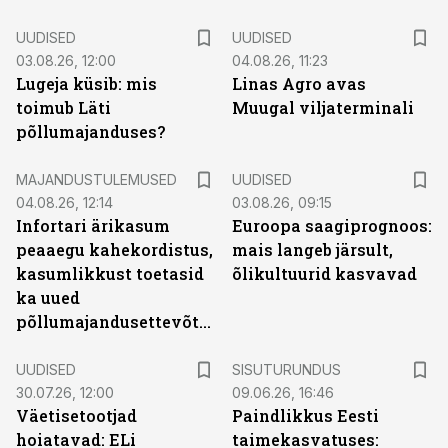
UUDISED
UUDISED
03.08.26, 12:00
04.08.26, 11:23
Lugeja küsib: mis
Linas Agro avas
toimub Läti
Muugal viljaterminali
põllumajanduses?
MAJANDUSTULEMUSED
UUDISED
04.08.26, 12:14
03.08.26, 09:15
Infortari ärikasum
Euroopa saagiprognoos:
peaaegu kahekordistus,
mais langeb järsult,
kasumlikkust toetasid
õlikultuurid kasvavad
ka uued
põllumajandusettevõtted
ST
UUDISED
SISUTURUNDUS
30.07.26, 12:00
09.06.26, 16:46
Väetisetootjad
Paindlikkus Eesti
hoiatavad: ELi
taimekasvatuses: