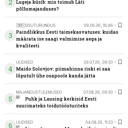
2
Lugeja küsib: mis toimub Läti
põllumajanduses?
SISUTURUNDUS
09.06.26, 16:46
ST
Paindlikkus Eesti taimekasvatuses: kuidas
3
määrata ise saagi valmimise aega ja
kvaliteeti
UUDISED
29.07.26, 09:30
4
Maido Solovjov: piimahinna riski ei saa
lõputult ühe osapoole kanda jätta
MAJANDUSTULEMUSED
07.08.26, 09:30
5
Puhk ja Lausing kerkisid Eesti
suurimateks toidutöösturiteks
UUDISED
04.08.26, 11:23
6