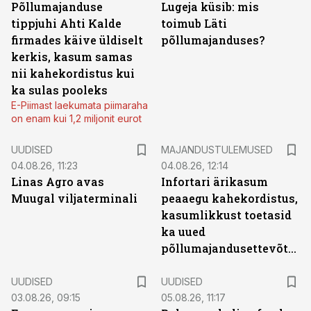
Põllumajanduse
Lugeja küsib: mis
tippjuhi Ahti Kalde
toimub Läti
firmades käive üldiselt
põllumajanduses?
kerkis, kasum samas
nii kahekordistus kui
ka sulas pooleks
E-Piimast laekumata piimaraha
on enam kui 1,2 miljonit eurot
UUDISED
MAJANDUSTULEMUSED
04.08.26, 11:23
04.08.26, 12:14
Linas Agro avas
Infortari ärikasum
Muugal viljaterminali
peaaegu kahekordistus,
kasumlikkust toetasid
ka uued
põllumajandusettevõtted
UUDISED
UUDISED
03.08.26, 09:15
05.08.26, 11:17