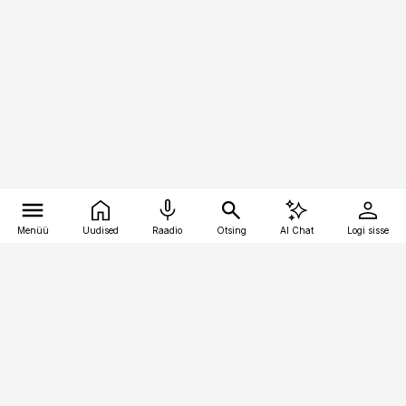
Menüü
Uudised
Raadio
Otsing
AI Chat
Logi sisse
Vana-Lõuna 39/1, 19094 Tallinn
(+372) 667 0111
pollumajandus@pollumajandus.ee