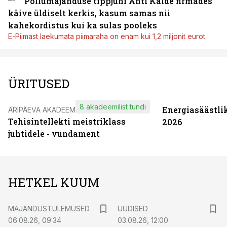
Põllumajanduse tippjuhi Ahti Kalde firmades
käive üldiselt kerkis, kasum samas nii
kahekordistus kui ka sulas pooleks
E-Piimast laekumata piimaraha on enam kui 1,2 miljonit eurot
ÜRITUSED
8 akadeemilist tundi
Energiasäästli
ÄRIPÄEVA AKADEEMIA
Tehisintellekti meistriklass
2026
juhtidele - vundament
HETKEL KUUM
MAJANDUSTULEMUSED
UUDISED
06.08.26, 09:34
03.08.26, 12:00