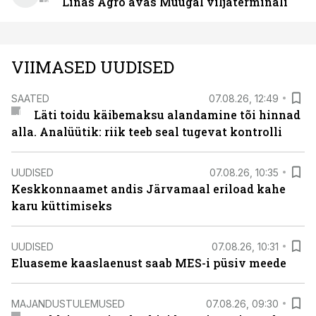
Linas Agro avas Muugal viljaterminali
VIIMASED UUDISED
SAATED
07.08.26, 12:49
Läti toidu käibemaksu alandamine tõi hinnad
alla. Analüütik: riik teeb seal tugevat kontrolli
UUDISED
07.08.26, 10:35
Keskkonnaamet andis Järvamaal eriload kahe
karu küttimiseks
UUDISED
07.08.26, 10:31
Eluaseme kaaslaenust saab MES-i püsiv meede
MAJANDUSTULEMUSED
07.08.26, 09:30