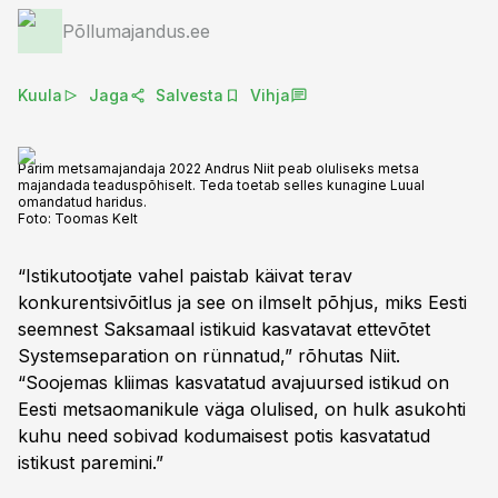
Põllumajandus.ee
Kuula
Jaga
Salvesta
Vihja
Parim metsamajandaja 2022 Andrus Niit peab oluliseks metsa
majandada teaduspõhiselt. Teda toetab selles kunagine Luual
omandatud haridus.
Foto:
Toomas Kelt
“Istikutootjate vahel paistab käivat terav
konkurentsivõitlus ja see on ilmselt põhjus, miks Eesti
seemnest Saksamaal istikuid kasvatavat ettevõtet
Systemseparation on rünnatud,” rõhutas Niit.
“Soojemas kliimas kasvatatud avajuursed istikud on
Eesti metsaomanikule väga olulised, on hulk asukohti
kuhu need sobivad kodumaisest potis kasvatatud
istikust paremini.”