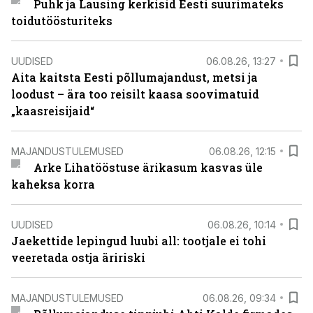
Puhk ja Lausing kerkisid Eesti suurimateks
toidutöösturiteks
UUDISED
06.08.26, 13:27
Aita kaitsta Eesti põllumajandust, metsi ja
loodust – ära too reisilt kaasa soovimatuid
„kaasreisijaid“
MAJANDUSTULEMUSED
06.08.26, 12:15
Arke Lihatööstuse ärikasum kasvas üle
kaheksa korra
UUDISED
06.08.26, 10:14
Jaekettide lepingud luubi all: tootjale ei tohi
veeretada ostja äririski
MAJANDUSTULEMUSED
06.08.26, 09:34