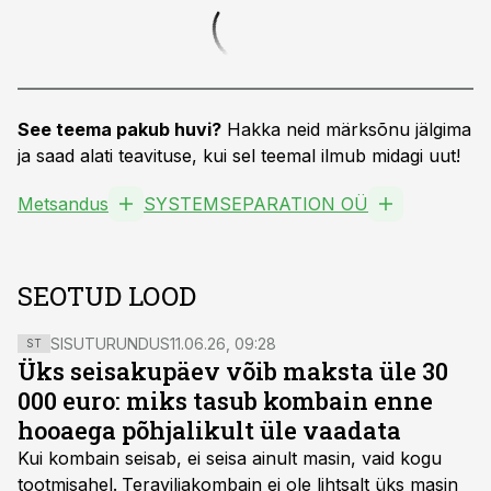
See teema pakub huvi?
Hakka neid märksõnu jälgima
ja saad alati teavituse, kui sel teemal ilmub midagi uut!
Metsandus
SYSTEMSEPARATION OÜ
SEOTUD LOOD
SISUTURUNDUS
11.06.26, 09:28
ST
Üks seisakupäev võib maksta üle 30
000 euro: miks tasub kombain enne
hooaega põhjalikult üle vaadata
Kui kombain seisab, ei seisa ainult masin, vaid kogu
tootmisahel.
Teraviljakombain ei ole lihtsalt üks masin