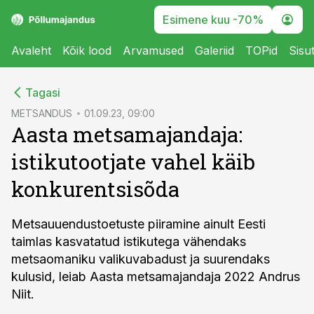
Esimene kuu -70%
Avaleht
Kõik lood
Arvamused
Galeriid
TOPid
Sisu
cebook
Tagasi
Twitter)
METSANDUS
01.09.23, 09:00
Aasta metsamajandaja:
kedIn
istikutootjate vahel käib
ail
konkurentsisõda
k
Metsauuendustoetuste piiramine ainult Eesti
taimlas kasvatatud istikutega vähendaks
metsaomaniku valikuvabadust ja suurendaks
kulusid, leiab Aasta metsamajandaja 2022 Andrus
Niit.