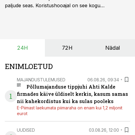
paljude seas. Koristushooajal on see kogu
tootmisprotsessi kõige kriitilisem lüli. Kui külv,
taimekaitse ja väetamine jaotuvad kuude peale, siis
saagi kättesaamine ja realiseerimine toimub sageli väga
lühikese ajavahemiku jooksul – kõigest 2-4 nädalaga.
24H
72H
Nädal
ENIMLOETUD
MAJANDUSTULEMUSED
06.08.26, 09:34
Põllumajanduse tippjuhi Ahti Kalde
firmades käive üldiselt kerkis, kasum samas
1
nii kahekordistus kui ka sulas pooleks
E-Piimast laekumata piimaraha on enam kui 1,2 miljonit
eurot
UUDISED
03.08.26, 12:00