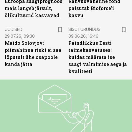
Euroopa saagiprognoos:
Rahvusvaheline fond
mais langeb järsult,
paisutab Bioforce’i
õlikultuurid kasvavad
kasvu
ST
UUDISED
SISUTURUNDUS
29.07.26, 09:30
09.06.26, 16:46
Maido Solovjov:
Paindlikkus Eesti
piimahinna riski ei saa
taimekasvatuses:
lõputult ühe osapoole
kuidas määrata ise
kanda jätta
saagi valmimise aega ja
kvaliteeti