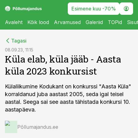
Esimene kuu -70%
Avaleht
Kõik lood
Arvamused
Galeriid
TOPid
Sisu
cebook
Tagasi
Twitter)
08.09.23, 11:15
Küla elab, küla jääb - Aasta
kedIn
küla 2023 konkursist
ail
k
Külaliikumine Kodukant on konkurssi "Aasta Küla"
korraldanud juba aastast 2005, seda igal teisel
aastal. Seega sai see aasta tähistada konkursi 10.
aastapäeva.
Põllumajandus.ee