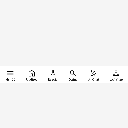
Menüü
Uudised
Raadio
Otsing
AI Chat
Logi sisse
Vana-Lõuna 39/1, 19094 Tallinn
(+372) 667 0111
pollumajandus@pollumajandus.ee