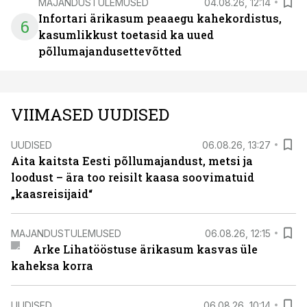
MAJANDUSTULEMUSED
04.08.26, 12:14
Infortari ärikasum peaaegu kahekordistus,
6
kasumlikkust toetasid ka uued
põllumajandusettevõtted
VIIMASED UUDISED
UUDISED
06.08.26, 13:27
Aita kaitsta Eesti põllumajandust, metsi ja
loodust – ära too reisilt kaasa soovimatuid
„kaasreisijaid“
MAJANDUSTULEMUSED
06.08.26, 12:15
Arke Lihatööstuse ärikasum kasvas üle
kaheksa korra
UUDISED
06.08.26, 10:14