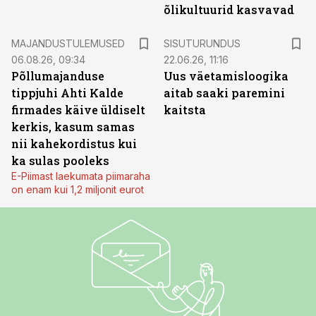
õlikultuurid kasvavad
ST
MAJANDUSTULEMUSED
SISUTURUNDUS
06.08.26, 09:34
22.06.26, 11:16
Põllumajanduse
Uus väetamisloogika
tippjuhi Ahti Kalde
aitab saaki paremini
firmades käive üldiselt
kaitsta
kerkis, kasum samas
nii kahekordistus kui
ka sulas pooleks
E-Piimast laekumata piimaraha
on enam kui 1,2 miljonit eurot