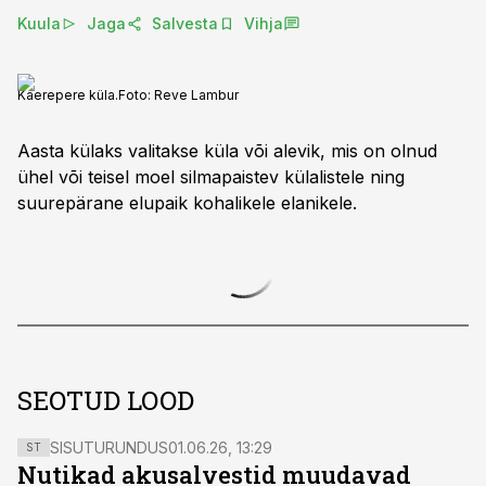
Kuula
Jaga
Salvesta
Vihja
Kaerepere küla.
Foto:
Reve Lambur
Aasta külaks valitakse küla või alevik, mis on olnud
ühel või teisel moel silmapaistev külalistele ning
suurepärane elupaik kohalikele elanikele.
SEOTUD LOOD
SISUTURUNDUS
01.06.26, 13:29
ST
Nutikad akusalvestid muudavad