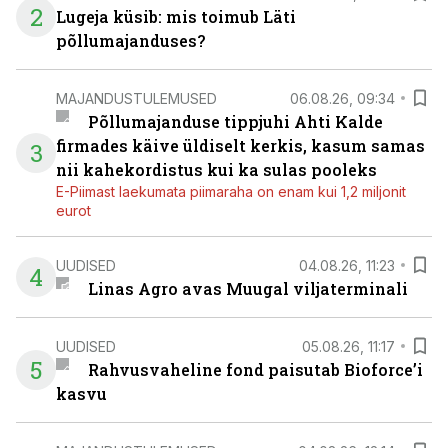
2
Lugeja küsib: mis toimub Läti
põllumajanduses?
MAJANDUSTULEMUSED
06.08.26, 09:34
Põllumajanduse tippjuhi Ahti Kalde
firmades käive üldiselt kerkis, kasum samas
3
nii kahekordistus kui ka sulas pooleks
E-Piimast laekumata piimaraha on enam kui 1,2 miljonit
eurot
UUDISED
04.08.26, 11:23
4
Linas Agro avas Muugal viljaterminali
UUDISED
05.08.26, 11:17
5
Rahvusvaheline fond paisutab Bioforce’i
kasvu