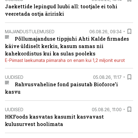
Jaekettide lepingud luubi all: tootjale ei tohi
veeretada ostja äririski
MAJANDUSTULEMUSED
06.08.26, 09:34
Põllumajanduse tippjuhi Ahti Kalde firmades
käive üldiselt kerkis, kasum samas nii
kahekordistus kui ka sulas pooleks
E-Piimast laekumata piimaraha on enam kui 1,2 miljonit eurot
UUDISED
05.08.26, 11:17
Rahvusvaheline fond paisutab Bioforce’i
kasvu
UUDISED
05.08.26, 11:00
HKFoods kasvatas kasumit kasvavast
kulusurvest hoolimata