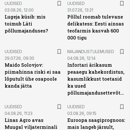
UUDISED
UUDISED
03.08.26, 12:00
31.07.26, 13:21
Lugeja küsib: mis
Põllul roomab tulevane
toimub Läti
delikatess: Eesti ainsas
põllumajanduses?
teofarmis kasvab 600
000 tigu
UUDISED
MAJANDUSTULEMUSED
29.07.26, 09:30
04.08.26, 12:14
Maido Solovjov:
Infortari ärikasum
piimahinna riski ei saa
peaaegu kahekordistus,
lõputult ühe osapoole
kasumlikkust toetasid
kanda jätta
ka uued
põllumajandusettevõtted
UUDISED
UUDISED
04.08.26, 11:23
03.08.26, 09:15
Linas Agro avas
Euroopa saagiprognoos:
Muugal viljaterminali
mais langeb järsult,