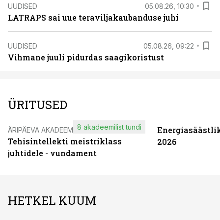
UUDISED
05.08.26, 10:30
LATRAPS sai uue teraviljakaubanduse juhi
UUDISED
05.08.26, 09:22
Vihmane juuli pidurdas saagikoristust
ÜRITUSED
8 akadeemilist tundi
Energiasäästli
ÄRIPÄEVA AKADEEMIA
Tehisintellekti meistriklass
2026
juhtidele - vundament
HETKEL KUUM