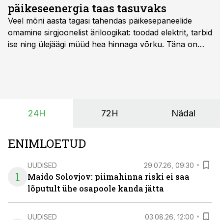
päikeseenergia taas tasuvaks
Veel mõni aasta tagasi tähendas päikesepaneelide
omamine sirgjoonelist äriloogikat: toodad elektrit, tarbid
ise ning ülejäägi müüd hea hinnaga võrku. Täna on
olukord energiaturul muutunud. Taastuvenergia
tootmisvõimsusi on lisandunud omajagu ning
päikeselistel tundidel tekib võrku suur ületootmine, mis
surub börsihinna madalaks või isegi negatiivseks.
Seetõttu on akusalvestid muutumas nii ehitus- kui ka
24H
72H
Nädal
põllumajandusettevõtete jaoks üheks olulisemaks
investeeringuks energialahendustes.
ENIMLOETUD
UUDISED
29.07.26, 09:30
1
Maido Solovjov: piimahinna riski ei saa
lõputult ühe osapoole kanda jätta
UUDISED
03.08.26, 12:00