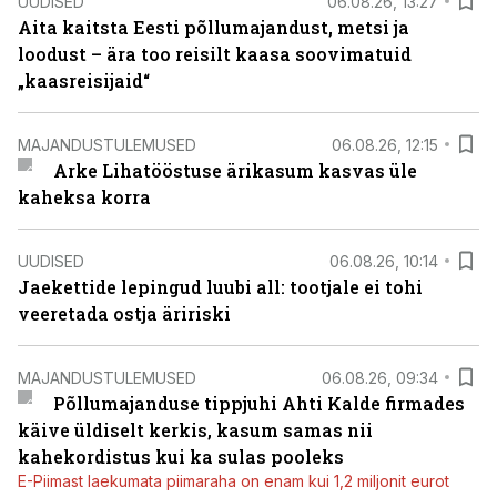
UUDISED
06.08.26, 13:27
Aita kaitsta Eesti põllumajandust, metsi ja
loodust – ära too reisilt kaasa soovimatuid
„kaasreisijaid“
MAJANDUSTULEMUSED
06.08.26, 12:15
Arke Lihatööstuse ärikasum kasvas üle
kaheksa korra
UUDISED
06.08.26, 10:14
Jaekettide lepingud luubi all: tootjale ei tohi
veeretada ostja äririski
MAJANDUSTULEMUSED
06.08.26, 09:34
Põllumajanduse tippjuhi Ahti Kalde firmades
käive üldiselt kerkis, kasum samas nii
kahekordistus kui ka sulas pooleks
E-Piimast laekumata piimaraha on enam kui 1,2 miljonit eurot