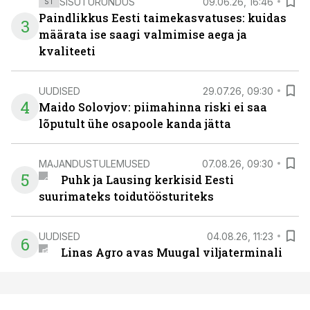
SISUTURUNDUS
09.06.26, 16:46
ST
Paindlikkus Eesti taimekasvatuses: kuidas
3
määrata ise saagi valmimise aega ja
kvaliteeti
UUDISED
29.07.26, 09:30
4
Maido Solovjov: piimahinna riski ei saa
lõputult ühe osapoole kanda jätta
MAJANDUSTULEMUSED
07.08.26, 09:30
5
Puhk ja Lausing kerkisid Eesti
suurimateks toidutöösturiteks
UUDISED
04.08.26, 11:23
6
Linas Agro avas Muugal viljaterminali