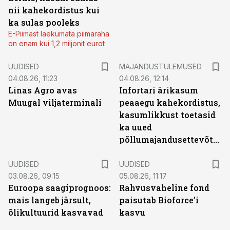
nii kahekordistus kui
ka sulas pooleks
E-Piimast laekumata piimaraha
on enam kui 1,2 miljonit eurot
UUDISED
MAJANDUSTULEMUSED
04.08.26, 11:23
04.08.26, 12:14
Linas Agro avas
Infortari ärikasum
Muugal viljaterminali
peaaegu kahekordistus,
kasumlikkust toetasid
ka uued
põllumajandusettevõtted
UUDISED
UUDISED
03.08.26, 09:15
05.08.26, 11:17
Euroopa saagiprognoos:
Rahvusvaheline fond
mais langeb järsult,
paisutab Bioforce’i
õlikultuurid kasvavad
kasvu