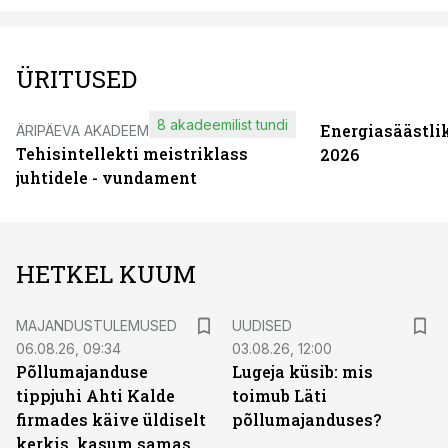
ÜRITUSED
8 akadeemilist tundi
Energiasäästli
ÄRIPÄEVA AKADEEMIA
Tehisintellekti meistriklass
2026
juhtidele - vundament
HETKEL KUUM
MAJANDUSTULEMUSED
UUDISED
06.08.26, 09:34
03.08.26, 12:00
Põllumajanduse
Lugeja küsib: mis
tippjuhi Ahti Kalde
toimub Läti
firmades käive üldiselt
põllumajanduses?
kerkis, kasum samas