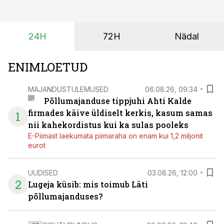
saagi kättesaamine ja realiseerimine toimub sageli väga
lühikese ajavahemiku jooksul – kõigest 2-4 nädalaga.
24H
72H
Nädal
ENIMLOETUD
MAJANDUSTULEMUSED
06.08.26, 09:34
Põllumajanduse tippjuhi Ahti Kalde
firmades käive üldiselt kerkis, kasum samas
1
nii kahekordistus kui ka sulas pooleks
E-Piimast laekumata piimaraha on enam kui 1,2 miljonit
eurot
UUDISED
03.08.26, 12:00
2
Lugeja küsib: mis toimub Läti
põllumajanduses?