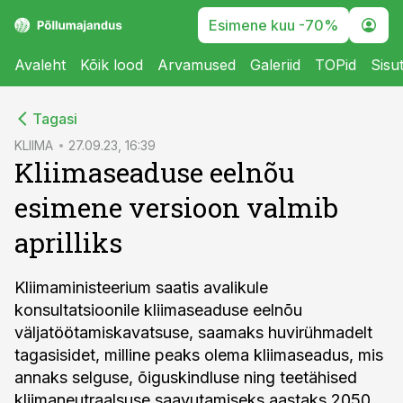
Esimene kuu -70%
Avaleht
Kõik lood
Arvamused
Galeriid
TOPid
Sisu
cebook
Tagasi
Twitter)
KLIIMA
27.09.23, 16:39
Kliimaseaduse eelnõu
kedIn
esimene versioon valmib
ail
aprilliks
k
Kliimaministeerium saatis avalikule
konsultatsioonile kliimaseaduse eelnõu
väljatöötamiskavatsuse, saamaks huvirühmadelt
tagasisidet, milline peaks olema kliimaseadus, mis
annaks selguse, õiguskindluse ning teetähised
kliimaneutraalsuse saavutamiseks aastaks 2050.