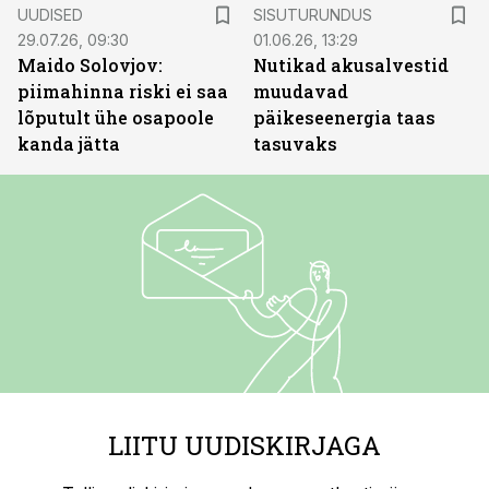
ST
UUDISED
SISUTURUNDUS
29.07.26, 09:30
01.06.26, 13:29
Maido Solovjov:
Nutikad akusalvestid
piimahinna riski ei saa
muudavad
lõputult ühe osapoole
päikeseenergia taas
kanda jätta
tasuvaks
LIITU UUDISKIRJAGA