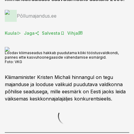
Põllumajandus.ee
Kuula
Jaga
Salvesta
Vihja
Loodav kliimaseadus hakkab puudutama kõiki tööstusvaldkondi,
pannes ette kasvuhoonegaaside vähendamise esmärgid.
Foto:
VKG
Kliimaminister Kristen Michali hinnangul on tegu
majanduse ja looduse valikuid puudutava valdkonna
põhilise seadusega, mille eesmärk on Eesti jaoks leida
väiksemas keskkonnajalajäljes konkurentsieelis.