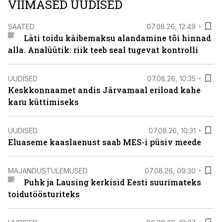
VIIMASED UUDISED
SAATED
07.08.26, 12:49
Läti toidu käibemaksu alandamine tõi hinnad
alla. Analüütik: riik teeb seal tugevat kontrolli
UUDISED
07.08.26, 10:35
Keskkonnaamet andis Järvamaal eriload kahe
karu küttimiseks
UUDISED
07.08.26, 10:31
Eluaseme kaaslaenust saab MES-i püsiv meede
MAJANDUSTULEMUSED
07.08.26, 09:30
Puhk ja Lausing kerkisid Eesti suurimateks
toidutöösturiteks