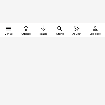
Menüü
Uudised
Raadio
Otsing
AI Chat
Logi sisse
Vana-Lõuna 39/1, 19094 Tallinn
(+372) 667 0111
pollumajandus@pollumajandus.ee
Telli
Reklaam
Firmast
Sisu kasutamisõigused
Ajakirjaniku