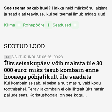
See teema pakub huvi?
Hakka neid märksõnu jälgima
ja saad alati teavituse, kui sel teemal ilmub midagi uut!
Kliima
Rohepööre
Seadused
SEOTUD LOOD
SISUTURUNDUS
11.06.26, 09:28
ST
Üks seisakupäev võib maksta üle 30
000 euro: miks tasub kombain enne
hooaega põhjalikult üle vaadata
Kui kombain seisab, ei seisa ainult masin, vaid kogu
tootmisahel.
Teraviljakombain ei ole lihtsalt üks masin
paljude seas. Koristushooajal on see kogu
tootmisprotsessi kõige kriitilisem lüli. Kui külv,
taimekaitse ja väetamine jaotuvad kuude peale, siis