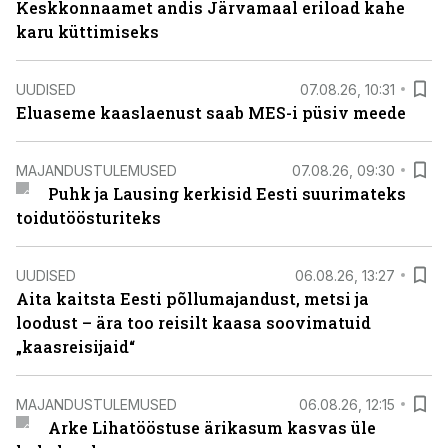
Keskkonnaamet andis Järvamaal eriload kahe
karu küttimiseks
UUDISED
07.08.26, 10:31
Eluaseme kaaslaenust saab MES-i püsiv meede
MAJANDUSTULEMUSED
07.08.26, 09:30
Puhk ja Lausing kerkisid Eesti suurimateks
toidutöösturiteks
UUDISED
06.08.26, 13:27
Aita kaitsta Eesti põllumajandust, metsi ja
loodust – ära too reisilt kaasa soovimatuid
„kaasreisijaid“
MAJANDUSTULEMUSED
06.08.26, 12:15
Arke Lihatööstuse ärikasum kasvas üle