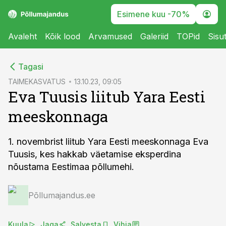
Esimene kuu -70%
Avaleht
Kõik lood
Arvamused
Galeriid
TOPid
Sisu
cebook
Tagasi
Twitter)
TAIMEKASVATUS
13.10.23, 09:05
Eva Tuusis liitub Yara Eesti
kedIn
meeskonnaga
ail
k
1. novembrist liitub Yara Eesti meeskonnaga Eva
Tuusis, kes hakkab väetamise eksperdina
nõustama Eestimaa põllumehi.
Põllumajandus.ee
Kuula
Jaga
Salvesta
Vihja