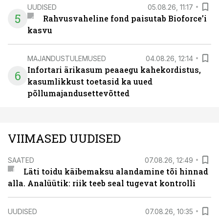
UUDISED
05.08.26, 11:17
5
Rahvusvaheline fond paisutab Bioforce’i
kasvu
MAJANDUSTULEMUSED
04.08.26, 12:14
Infortari ärikasum peaaegu kahekordistus,
6
kasumlikkust toetasid ka uued
põllumajandusettevõtted
VIIMASED UUDISED
SAATED
07.08.26, 12:49
Läti toidu käibemaksu alandamine tõi hinnad
alla. Analüütik: riik teeb seal tugevat kontrolli
UUDISED
07.08.26, 10:35