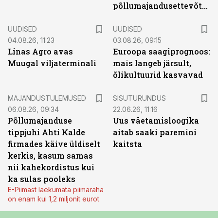
põllumajandusettevõtted
UUDISED
UUDISED
04.08.26, 11:23
03.08.26, 09:15
Linas Agro avas
Euroopa saagiprognoos:
Muugal viljaterminali
mais langeb järsult,
õlikultuurid kasvavad
ST
MAJANDUSTULEMUSED
SISUTURUNDUS
06.08.26, 09:34
22.06.26, 11:16
Põllumajanduse
Uus väetamisloogika
tippjuhi Ahti Kalde
aitab saaki paremini
firmades käive üldiselt
kaitsta
kerkis, kasum samas
nii kahekordistus kui
ka sulas pooleks
E-Piimast laekumata piimaraha
on enam kui 1,2 miljonit eurot