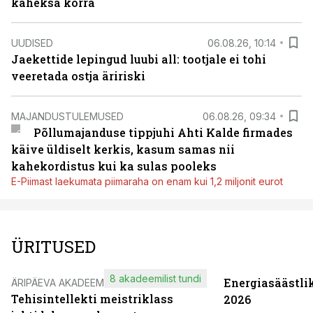
kaheksa korra
UUDISED
06.08.26, 10:14
Jaekettide lepingud luubi all: tootjale ei tohi
veeretada ostja äririski
MAJANDUSTULEMUSED
06.08.26, 09:34
Põllumajanduse tippjuhi Ahti Kalde firmades
käive üldiselt kerkis, kasum samas nii
kahekordistus kui ka sulas pooleks
E-Piimast laekumata piimaraha on enam kui 1,2 miljonit eurot
ÜRITUSED
8 akadeemilist tundi
Energiasäästli
ÄRIPÄEVA AKADEEMIA
Tehisintellekti meistriklass
2026