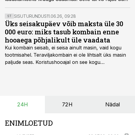
9500 m2 suurune kompleksladu.
SISUTURUNDUS
11.06.26, 09:28
ST
Üks seisakupäev võib maksta üle 30
000 euro: miks tasub kombain enne
hooaega põhjalikult üle vaadata
Kui kombain seisab, ei seisa ainult masin, vaid kogu
tootmisahel.
Teraviljakombain ei ole lihtsalt üks masin
paljude seas. Koristushooajal on see kogu
tootmisprotsessi kõige kriitilisem lüli. Kui külv,
taimekaitse ja väetamine jaotuvad kuude peale, siis
saagi kättesaamine ja realiseerimine toimub sageli väga
lühikese ajavahemiku jooksul – kõigest 2-4 nädalaga.
24H
72H
Nädal
ENIMLOETUD