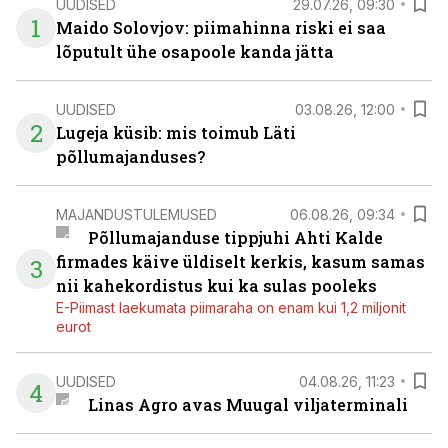
UUDISED
29.07.26, 09:30
1
Maido Solovjov: piimahinna riski ei saa
lõputult ühe osapoole kanda jätta
UUDISED
03.08.26, 12:00
2
Lugeja küsib: mis toimub Läti
põllumajanduses?
MAJANDUSTULEMUSED
06.08.26, 09:34
Põllumajanduse tippjuhi Ahti Kalde
firmades käive üldiselt kerkis, kasum samas
3
nii kahekordistus kui ka sulas pooleks
E-Piimast laekumata piimaraha on enam kui 1,2 miljonit
eurot
UUDISED
04.08.26, 11:23
4
Linas Agro avas Muugal viljaterminali