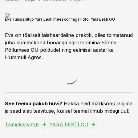
Eva Tuusis liitub Yara Eesti meeskonnaga.
Foto:
Yara Eesti OÜ
Eva on tõeliselt laiahaardeline praktik, olles toimetanud
juba kümmekond hooaega agronoomina Sänna
Põllumees OÜ põldudel ning eelmisel aastal ka
Hummuli Agros.
See teema pakub huvi?
Hakka neid märksõnu jälgima
ja saad alati teavituse, kui sel teemal ilmub midagi uut!
Taimekasvatus
YARA EESTI OÜ