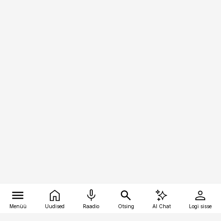
Menüü
Uudised
Raadio
Otsing
AI Chat
Logi sisse