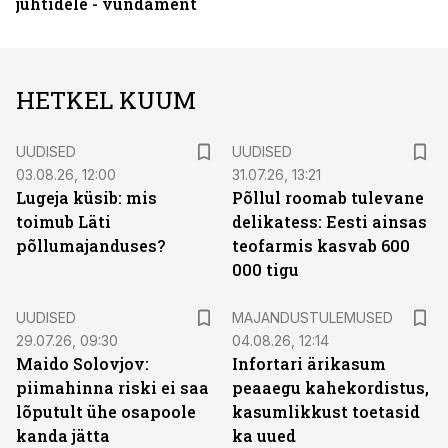
juhtidele - vundament
HETKEL KUUM
UUDISED
UUDISED
03.08.26, 12:00
31.07.26, 13:21
Lugeja küsib: mis
Põllul roomab tulevane
toimub Läti
delikatess: Eesti ainsas
põllumajanduses?
teofarmis kasvab 600
000 tigu
UUDISED
MAJANDUSTULEMUSED
29.07.26, 09:30
04.08.26, 12:14
Maido Solovjov:
Infortari ärikasum
piimahinna riski ei saa
peaaegu kahekordistus,
lõputult ühe osapoole
kasumlikkust toetasid
kanda jätta
ka uued