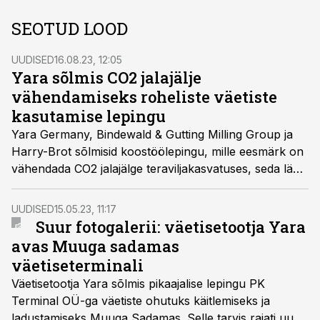
SEOTUD LOOD
UUDISED
16.08.23, 12:05
Yara sõlmis CO2 jalajälje
vähendamiseks roheliste väetiste
kasutamise lepingu
Yara Germany, Bindewald & Gutting Milling Group ja
Harry-Brot sõlmisid koostöölepingu, mille eesmärk on
vähendada CO2 jalajälge teraviljakasvatuses, seda läbi
selle, et hakatakse kasutama n-ö rohelisi väetiseid.
Selleks hakkab väetisetootja Yara Saksamaal
UUDISED
15.05.23, 11:17
Rostockis tootma hüdroenergia toel ammoniaakväetist.
Suur fotogalerii: väetisetootja Yara
avas Muuga sadamas
väetiseterminali
Väetisetootja Yara sõlmis pikaajalise lepingu PK
Terminal OÜ-ga väetiste ohutuks käitlemiseks ja
ladustamiseks Muuga Sadamas. Selle tarvis rajati uus