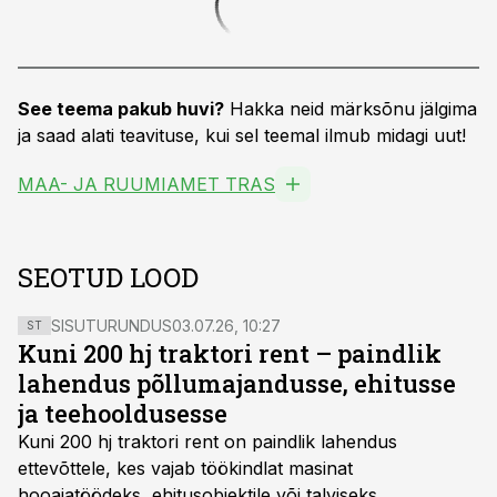
See teema pakub huvi?
Hakka neid märksõnu jälgima
ja saad alati teavituse, kui sel teemal ilmub midagi uut!
MAA- JA RUUMIAMET TRAS
SEOTUD LOOD
SISUTURUNDUS
03.07.26, 10:27
ST
Kuni 200 hj traktori rent – paindlik
lahendus põllumajandusse, ehitusse
ja teehooldusesse
Kuni 200 hj traktori rent
on paindlik lahendus
ettevõttele, kes vajab töökindlat masinat
hooajatöödeks, ehitusobjektile või talviseks