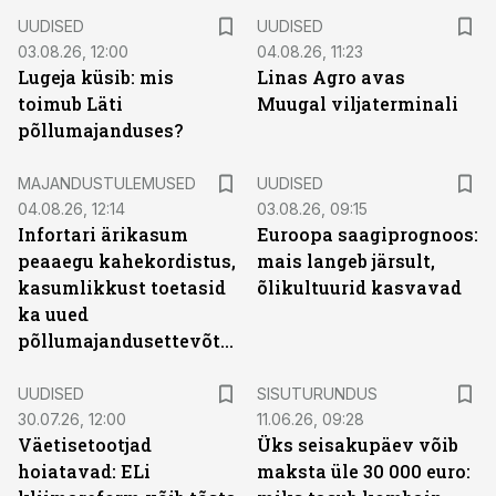
UUDISED
UUDISED
03.08.26, 12:00
04.08.26, 11:23
Lugeja küsib: mis
Linas Agro avas
toimub Läti
Muugal viljaterminali
põllumajanduses?
MAJANDUSTULEMUSED
UUDISED
04.08.26, 12:14
03.08.26, 09:15
Infortari ärikasum
Euroopa saagiprognoos:
peaaegu kahekordistus,
mais langeb järsult,
kasumlikkust toetasid
õlikultuurid kasvavad
ka uued
põllumajandusettevõtted
ST
UUDISED
SISUTURUNDUS
30.07.26, 12:00
11.06.26, 09:28
Väetisetootjad
Üks seisakupäev võib
hoiatavad: ELi
maksta üle 30 000 euro: