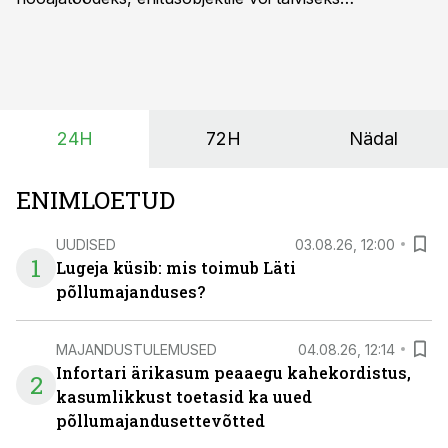
lumetõrjeks. Renditraktor kuni 200 hj aitab katta
hooajalisi töötippe, ootamatuid lisatöid või asendada
ajutiselt rivist välja langenud tehnikat, ja seda ilma suuri
investeeringuid tegemata. Baltic Agro masinarent tagab
vajaliku traktori ja lisavarustuse just siis, kui töömaht
24H
72H
Nädal
on suurim ning iga töötund on oluline.
ENIMLOETUD
UUDISED
03.08.26, 12:00
1
Lugeja küsib: mis toimub Läti
põllumajanduses?
MAJANDUSTULEMUSED
04.08.26, 12:14
Infortari ärikasum peaaegu kahekordistus,
2
kasumlikkust toetasid ka uued
põllumajandusettevõtted