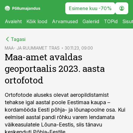
Esimene kuu -70%
Avaleht
Kõik lood
Arvamused
Galeriid
TOPid
Sisu
cebook
Tagasi
Twitter)
MAA- JA RUUMIAMET TRAS
30.11.23, 09:00
Maa-amet avaldas
kedIn
geoportaalis 2023. aasta
ail
ortofotod
k
Ortofotode aluseks olevat aeropildistamist
tehakse igal aastal poole Eestimaa kaupa –
kordamööda Eesti põhja- ja lõunapoolne osa. Kui
eelmisel aastal pandi rõhku varem lendamata
väikeasulatele Lõuna-Eestis, siis tänavu
keskenduti Põhja-Eestile.