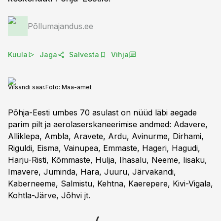
Põllumajandus.ee
Kuula
Jaga
Salvesta
Vihja
Vilsandi saar.
Foto:
Maa-amet
Põhja-Eesti umbes 70 asulast on nüüd läbi aegade
parim pilt ja aerolaserskaneerimise andmed: Adavere,
Alliklepa, Ambla, Aravete, Ardu, Avinurme, Dirhami,
Riguldi, Eisma, Vainupea, Emmaste, Hageri, Hagudi,
Harju-Risti, Kõmmaste, Hulja, Ihasalu, Neeme, Iisaku,
Imavere, Juminda, Hara, Juuru, Järvakandi,
Kaberneeme, Salmistu, Kehtna, Kaerepere, Kivi-Vigala,
Kohtla-Järve, Jõhvi jt.