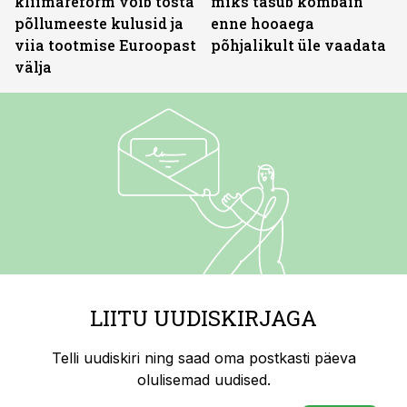
kliimareform võib tõsta
miks tasub kombain
põllumeeste kulusid ja
enne hooaega
viia tootmise Euroopast
põhjalikult üle vaadata
välja
LIITU UUDISKIRJAGA
Telli uudiskiri ning saad oma postkasti päeva
olulisemad uudised.