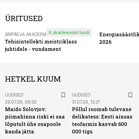
ÜRITUSED
8 akadeemilist tundi
Energiasäästli
ÄRIPÄEVA AKADEEMIA
Tehisintellekti meistriklass
2026
juhtidele - vundament
HETKEL KUUM
UUDISED
UUDISED
29.07.26, 09:30
31.07.26, 13:21
Maido Solovjov:
Põllul roomab tulevane
piimahinna riski ei saa
delikatess: Eesti ainsas
lõputult ühe osapoole
teofarmis kasvab 600
kanda jätta
000 tigu