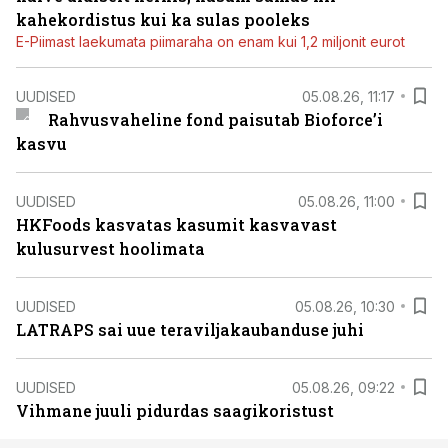
kahekordistus kui ka sulas pooleks
E-Piimast laekumata piimaraha on enam kui 1,2 miljonit eurot
UUDISED
05.08.26, 11:17
Rahvusvaheline fond paisutab Bioforce’i
kasvu
UUDISED
05.08.26, 11:00
HKFoods kasvatas kasumit kasvavast
kulusurvest hoolimata
UUDISED
05.08.26, 10:30
LATRAPS sai uue teraviljakaubanduse juhi
UUDISED
05.08.26, 09:22
Vihmane juuli pidurdas saagikoristust