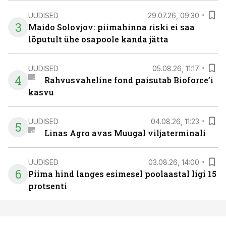
UUDISED
29.07.26, 09:30
3
Maido Solovjov: piimahinna riski ei saa
lõputult ühe osapoole kanda jätta
UUDISED
05.08.26, 11:17
4
Rahvusvaheline fond paisutab Bioforce’i
kasvu
UUDISED
04.08.26, 11:23
5
Linas Agro avas Muugal viljaterminali
UUDISED
03.08.26, 14:00
6
Piima hind langes esimesel poolaastal ligi 15
protsenti