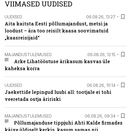
VIIMASED UUDISED
UUDISED
06.08.26, 13:27
Aita kaitsta Eesti põllumajandust, metsi ja
loodust – ära too reisilt kaasa soovimatuid
„kaasreisijaid“
MAJANDUSTULEMUSED
06.08.26, 12:15
Arke Lihatööstuse ärikasum kasvas üle
kaheksa korra
UUDISED
06.08.26, 10:14
Jaekettide lepingud luubi all: tootjale ei tohi
veeretada ostja äririski
MAJANDUSTULEMUSED
06.08.26, 09:34
Põllumajanduse tippjuhi Ahti Kalde firmades
käive üldiselt kerkis, kasum samas nii