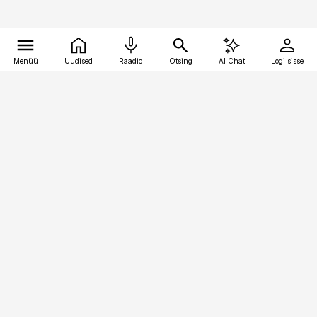
Menüü
Uudised
Raadio
Otsing
AI Chat
Logi sisse
Vana-Lõuna 39/1, 19094 Tallinn
(+372) 667 0111
pollumajandus@pollumajandus.ee
Telli
Reklaam
Firmast
Sisu kasutamisõigused
Ajakirjaniku
eetikakoodeks
Üldtingimused
Privaatsustingimused
Küpsiste poliitika
KKK