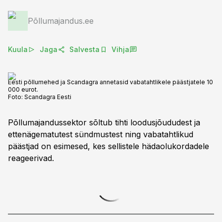
Põllumajandus.ee
Kuula
Jaga
Salvesta
Vihja
Eesti põllumehed ja Scandagra annetasid vabatahtlikele päästjatele 10
000 eurot.
Foto:
Scandagra Eesti
Põllumajandussektor sõltub tihti loodusjõududest ja
ettenägematutest sündmustest ning vabatahtlikud
päästjad on esimesed, kes sellistele hädaolukordadele
reageerivad.