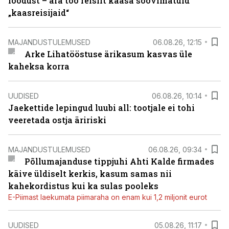
loodust – ära too reisilt kaasa soovimatuid
„kaasreisijaid“
MAJANDUSTULEMUSED
06.08.26, 12:15
Arke Lihatööstuse ärikasum kasvas üle
kaheksa korra
UUDISED
06.08.26, 10:14
Jaekettide lepingud luubi all: tootjale ei tohi
veeretada ostja äririski
MAJANDUSTULEMUSED
06.08.26, 09:34
Põllumajanduse tippjuhi Ahti Kalde firmades
käive üldiselt kerkis, kasum samas nii
kahekordistus kui ka sulas pooleks
E-Piimast laekumata piimaraha on enam kui 1,2 miljonit eurot
UUDISED
05.08.26, 11:17