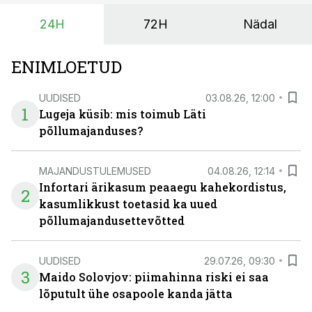
24H
72H
Nädal
ENIMLOETUD
UUDISED
03.08.26, 12:00
1
Lugeja küsib: mis toimub Läti
põllumajanduses?
MAJANDUSTULEMUSED
04.08.26, 12:14
Infortari ärikasum peaaegu kahekordistus,
2
kasumlikkust toetasid ka uued
põllumajandusettevõtted
UUDISED
29.07.26, 09:30
3
Maido Solovjov: piimahinna riski ei saa
lõputult ühe osapoole kanda jätta