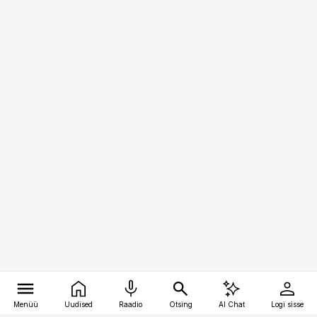
Menüü
Uudised
Raadio
Otsing
AI Chat
Logi sisse