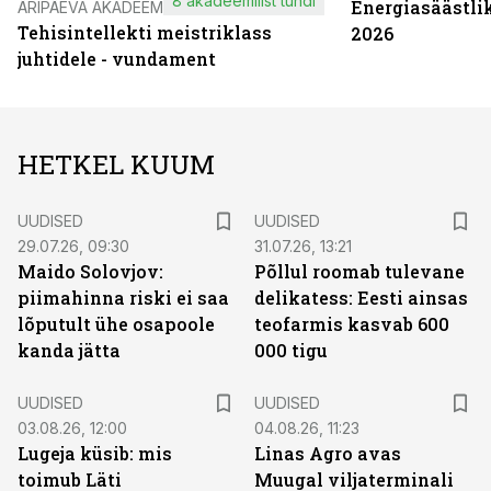
8 akadeemilist tundi
Energiasäästli
ÄRIPÄEVA AKADEEMIA
Tehisintellekti meistriklass
2026
juhtidele - vundament
HETKEL KUUM
UUDISED
UUDISED
29.07.26, 09:30
31.07.26, 13:21
Maido Solovjov:
Põllul roomab tulevane
piimahinna riski ei saa
delikatess: Eesti ainsas
lõputult ühe osapoole
teofarmis kasvab 600
kanda jätta
000 tigu
UUDISED
UUDISED
03.08.26, 12:00
04.08.26, 11:23
Lugeja küsib: mis
Linas Agro avas
toimub Läti
Muugal viljaterminali