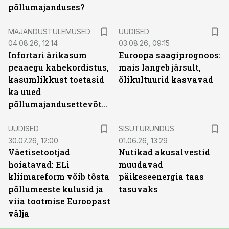
põllumajanduses?
MAJANDUSTULEMUSED
UUDISED
04.08.26, 12:14
03.08.26, 09:15
Infortari ärikasum
Euroopa saagiprognoos:
peaaegu kahekordistus,
mais langeb järsult,
kasumlikkust toetasid
õlikultuurid kasvavad
ka uued
põllumajandusettevõtted
ST
UUDISED
SISUTURUNDUS
30.07.26, 12:00
01.06.26, 13:29
Väetisetootjad
Nutikad akusalvestid
hoiatavad: ELi
muudavad
kliimareform võib tõsta
päikeseenergia taas
põllumeeste kulusid ja
tasuvaks
viia tootmise Euroopast
välja