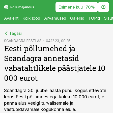
Esimene kuu -70%
Avaleht
Kõik lood
Arvamused
Galeriid
TOPid
Sisu
cebook
Tagasi
Twitter)
SCANDAGRA EESTI AS
04.12.23, 09:25
Eesti põllumehed ja
kedIn
Scandagra annetasid
ail
vabatahtlikele päästjatele 10
k
000 eurot
Scandagra 30. juubeliaasta puhul kogus ettevõte
koos Eesti põllumeestega kokku 10 000 eurot, et
panna alus veelgi turvalisemale ja
vastupidavamale kogukonna elule.