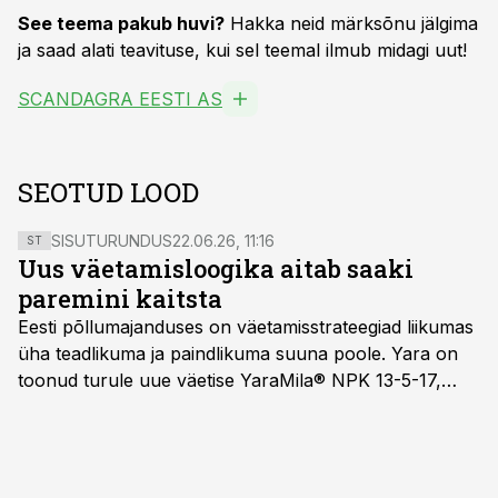
See teema pakub huvi?
Hakka neid märksõnu jälgima
ja saad alati teavituse, kui sel teemal ilmub midagi uut!
SCANDAGRA EESTI AS
SEOTUD LOOD
SISUTURUNDUS
22.06.26, 11:16
ST
Uus väetamisloogika aitab saaki
paremini kaitsta
Eesti põllumajanduses on väetamisstrateegiad liikumas
üha teadlikuma ja paindlikuma suuna poole. Yara on
toonud turule uue väetise YaraMila® NPK 13-5-17,
mille eesmärk on mitte ainult parandada saagikust,
vaid ka muuta põllumeeste mõtteviisi väetamise
ajastuse ja koguste osas.