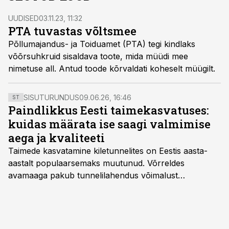
UUDISED
03.11.23, 11:32
PTA tuvastas võltsmee
Põllumajandus- ja Toiduamet (PTA) tegi kindlaks
võõrsuhkruid sisaldava toote, mida müüdi mee
nimetuse all. Antud toode kõrvaldati koheselt müügilt.
SISUTURUNDUS
09.06.26, 16:46
ST
Paindlikkus Eesti taimekasvatuses:
kuidas määrata ise saagi valmimise
aega ja kvaliteeti
Taimede kasvatamine kiletunnelites on Eestis aasta-
aastalt populaarsemaks muutunud. Võrreldes
avamaaga pakub tunnelilahendus võimalust
saagikoristuse algust kuni kahe nädala võrra
varasemaks tuua või hoopis hilisemaks lükata. Hästi
planeerides on tänu sellele võimalik saada ka saagi
eest turul kõrgemat hinda.