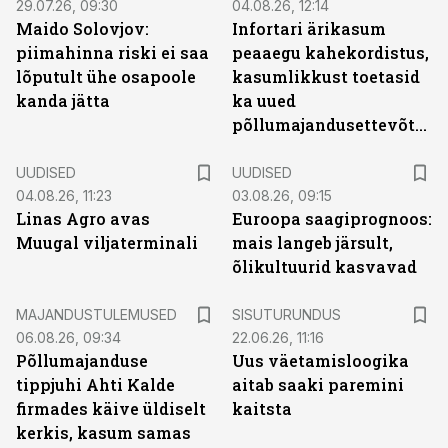
29.07.26, 09:30
04.08.26, 12:14
Maido Solovjov:
Infortari ärikasum
piimahinna riski ei saa
peaaegu kahekordistus,
lõputult ühe osapoole
kasumlikkust toetasid
kanda jätta
ka uued
põllumajandusettevõtted
UUDISED
UUDISED
04.08.26, 11:23
03.08.26, 09:15
Linas Agro avas
Euroopa saagiprognoos:
Muugal viljaterminali
mais langeb järsult,
õlikultuurid kasvavad
ST
MAJANDUSTULEMUSED
SISUTURUNDUS
06.08.26, 09:34
22.06.26, 11:16
Põllumajanduse
Uus väetamisloogika
tippjuhi Ahti Kalde
aitab saaki paremini
firmades käive üldiselt
kaitsta
kerkis, kasum samas