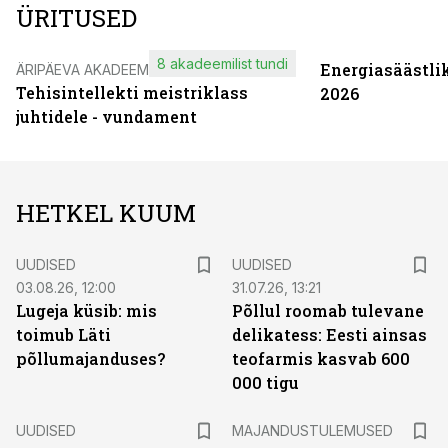
ÜRITUSED
8 akadeemilist tundi
Energiasäästli
ÄRIPÄEVA AKADEEMIA
Tehisintellekti meistriklass
2026
juhtidele - vundament
HETKEL KUUM
UUDISED
UUDISED
03.08.26, 12:00
31.07.26, 13:21
Lugeja küsib: mis
Põllul roomab tulevane
toimub Läti
delikatess: Eesti ainsas
põllumajanduses?
teofarmis kasvab 600
000 tigu
UUDISED
MAJANDUSTULEMUSED