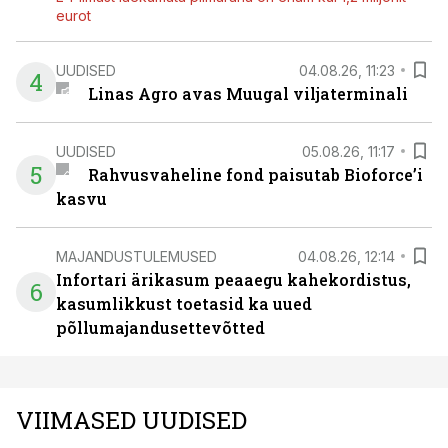
eurot
UUDISED
04.08.26, 11:23
4
Linas Agro avas Muugal viljaterminali
UUDISED
05.08.26, 11:17
5
Rahvusvaheline fond paisutab Bioforce’i
kasvu
MAJANDUSTULEMUSED
04.08.26, 12:14
Infortari ärikasum peaaegu kahekordistus,
6
kasumlikkust toetasid ka uued
põllumajandusettevõtted
VIIMASED UUDISED