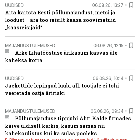
UUDISED
06.08.26, 13:27
Aita kaitsta Eesti põllumajandust, metsi ja
loodust – ära too reisilt kaasa soovimatuid
„kaasreisijaid“
MAJANDUSTULEMUSED
06.08.26, 12:15
Arke Lihatööstuse ärikasum kasvas üle
kaheksa korra
UUDISED
06.08.26, 10:14
Jaekettide lepingud luubi all: tootjale ei tohi
veeretada ostja äririski
MAJANDUSTULEMUSED
06.08.26, 09:34
Põllumajanduse tippjuhi Ahti Kalde firmades
käive üldiselt kerkis, kasum samas nii
kahekordistus kui ka sulas pooleks