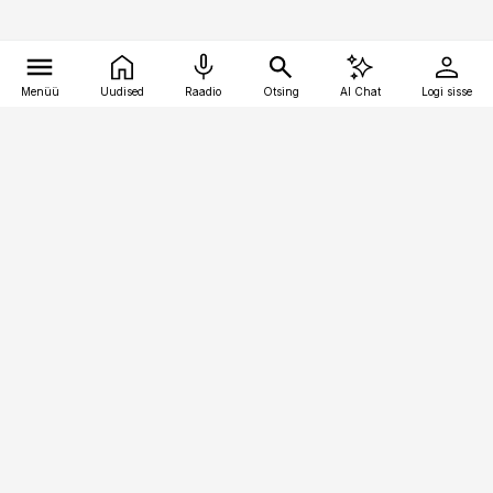
Menüü
Uudised
Raadio
Otsing
AI Chat
Logi sisse
Vana-Lõuna 39/1, 19094 Tallinn
(+372) 667 0111
pollumajandus@pollumajandus.ee
Telli
Reklaam
Firmast
Sisu kasutamisõigused
Ajakirjaniku
eetikakoodeks
Üldtingimused
Privaatsustingimused
Küpsiste poliitika
KKK