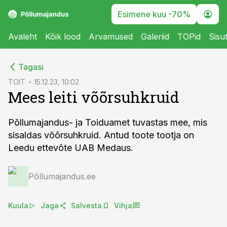
Esimene kuu -70%
Avaleht
Kõik lood
Arvamused
Galeriid
TOPid
Sisu
cebook
Tagasi
Twitter)
TOIT
15.12.23, 10:02
Mees leiti võõrsuhkruid
kedIn
ail
Põllumajandus- ja Toiduamet tuvastas mee, mis
sisaldas võõrsuhkruid. Antud toote tootja on
k
Leedu ettevõte UAB Medaus.
Põllumajandus.ee
Kuula
Jaga
Salvesta
Vihja