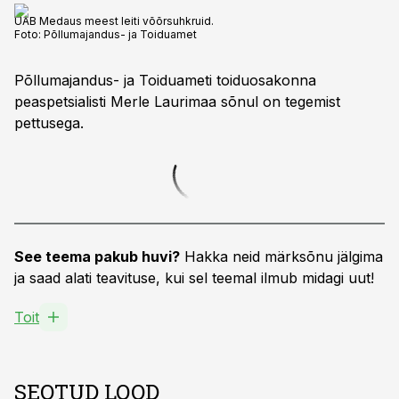
UAB Medaus meest leiti võõrsuhkruid.
Foto:
Põllumajandus- ja Toiduamet
Põllumajandus- ja Toiduameti toiduosakonna
peaspetsialisti Merle Laurimaa sõnul on tegemist
pettusega.
See teema pakub huvi?
Hakka neid märksõnu jälgima
ja saad alati teavituse, kui sel teemal ilmub midagi uut!
Toit
SEOTUD LOOD