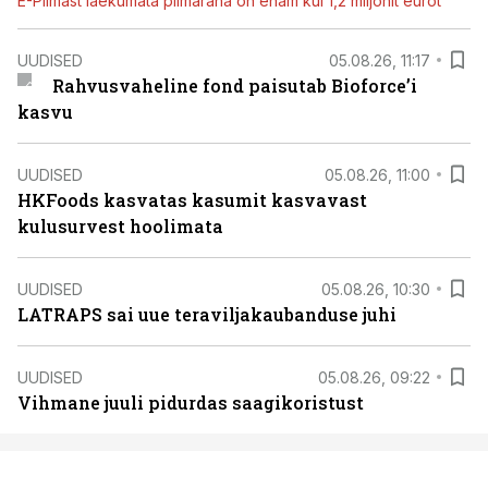
E-Piimast laekumata piimaraha on enam kui 1,2 miljonit eurot
UUDISED
05.08.26, 11:17
Rahvusvaheline fond paisutab Bioforce’i
kasvu
UUDISED
05.08.26, 11:00
HKFoods kasvatas kasumit kasvavast
kulusurvest hoolimata
UUDISED
05.08.26, 10:30
LATRAPS sai uue teraviljakaubanduse juhi
UUDISED
05.08.26, 09:22
Vihmane juuli pidurdas saagikoristust