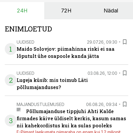
24H
72H
Nädal
ENIMLOETUD
UUDISED
29.07.26, 09:30
1
Maido Solovjov: piimahinna riski ei saa
lõputult ühe osapoole kanda jätta
UUDISED
03.08.26, 12:00
2
Lugeja küsib: mis toimub Läti
põllumajanduses?
MAJANDUSTULEMUSED
06.08.26, 09:34
Põllumajanduse tippjuhi Ahti Kalde
firmades käive üldiselt kerkis, kasum samas
3
nii kahekordistus kui ka sulas pooleks
E-Piimast laekumata piimaraha on enam kui 1,2 miljonit