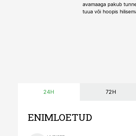
avamaaga pakub tunnel
tuua või hoopis hilisem
kõrgemat hinda.
24H
72H
ENIMLOETUD