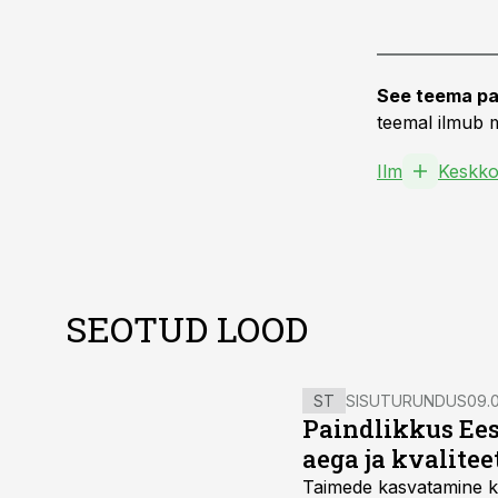
See teema pa
teemal ilmub m
Ilm
Keskko
SEOTUD LOOD
ST
SISUTURUNDUS
09.0
Paindlikkus Ees
aega ja kvalitee
Taimede kasvatamine ki