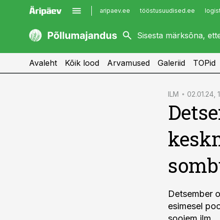
aripaev.ee
tööstusuudised.ee
logis
kaubandus.ee
imelineajalugu.ee
kinnisvarauudised.ee
imelineteadus.ee
Avaleht
Kõik lood
Arvamused
Galeriid
TOPid
cebook
ILM
02.01.24, 
Detse
Twitter)
kedIn
keskm
ail
somb
k
Detsember ol
esimesel poo
soojem ilm.