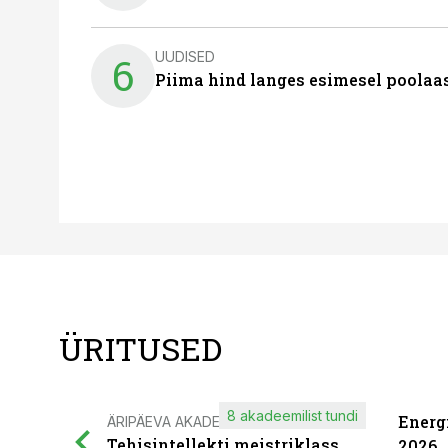
UUDISED
6
Piima hind langes esimesel poolaast
ÜRITUSED
8 akadeemilist tundi
Energ
ÄRIPÄEVA AKADEEMIA
Tehisintellekti meistriklass
2026