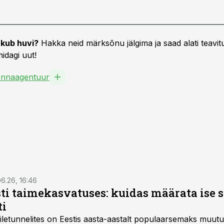
kub huvi?
Hakka neid märksõnu jälgima ja saad alati teavitu
idagi uut!
nnaagentuur
6.26, 16:46
ti taimekasvatuses: kuidas määrata ise 
ti
letunnelites on Eestis aasta-aastalt populaarsemaks muut