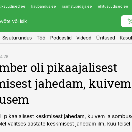
tikauudised.ee
kaubandus.ee
raamatupidaja.ee
ehitusuudised.ee
Infopank
Radar
Sisuturundus
Töö
Podcastid
Videod
Üritused
Kasul
14:28
mber oli pikaajalisest
isest jahedam, kuivem
usem
i pikaajalisest keskmisest jahedam, kuivem ja sombu
lel valitses aastate keskmisest jahedam ilm, kuu teisel