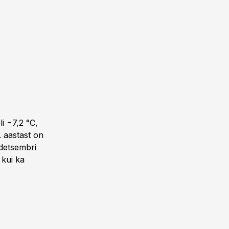
i −7,2 °C,
. aastast on
detsembri
 kui ka