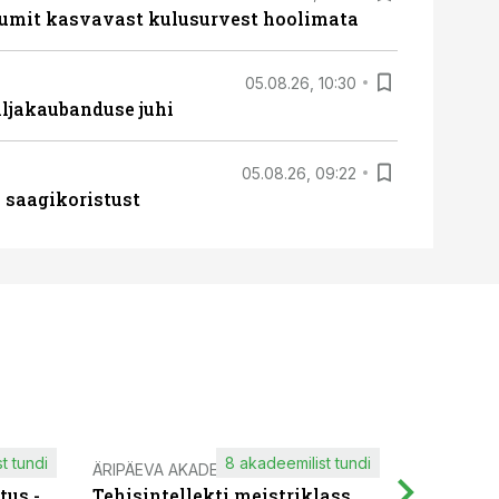
umit kasvavast kulusurvest hoolimata
05.08.26, 10:30
ljakaubanduse juhi
05.08.26, 09:22
 saagikoristust
t tundi
8 akadeemilist tundi
ÄRIPÄEVA AKADEEMIA
IT KOOLIT
tus -
Tehisintellekti meistriklass
Muutuste