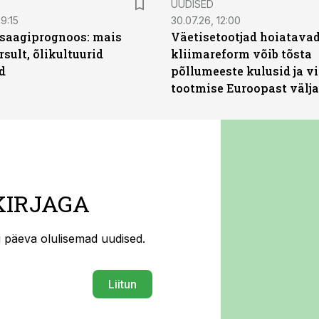
UUDISED
9:15
30.07.26, 12:00
saagiprognoos: mais
Väetisetootjad hoiatavad
rsult, õlikultuurid
kliimareform võib tõsta
d
põllumeeste kulusid ja vi
tootmise Euroopast välja
KIRJAGA
ti päeva olulisemad uudised.
Liitun