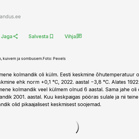
jandus.ee
Jaga
Salvesta
Vihja
m, kuivem ja sombusem.
Foto:
Pexels
mene kolmandik oli külm. Eesti keskmine õhutemperatuur ol
eskmine ehk norm +0,1 °C, 2022. aastal −3,8 °C. Alates 1922
mene kolmandik veel külmem olnud 6 aastal. Sama jahe oli 
dik 2001. aastal. Kuu keskpaigas pööras sulale ja nii teine
ndik olid pikaajalisest keskmisest soojemad.