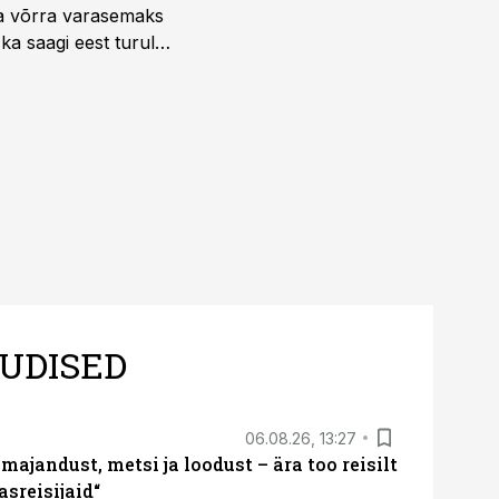
la võrra varasemaks
ka saagi eest turul
UDISED
06.08.26, 13:27
majandust, metsi ja loodust – ära too reisilt
sreisijaid“