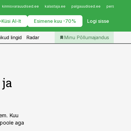
Iseteenindus
kinnisvarauudised.ee
kalastaja.ee
palgauudised.ee
personaliuudi
Telli Põllumajandus
Küsi AI-lt
Esimene kuu -70%
Logi sisse
ikud lingid
Radar
Minu Põllumajandus
 ja
sem. Kuu
 poole aga