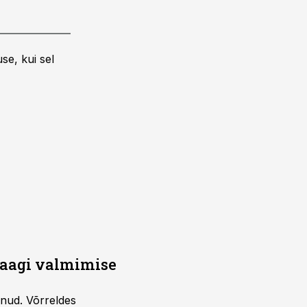
se, kui sel
saagi valmimise
unud. Võrreldes