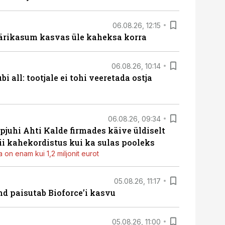
06.08.26, 12:15
ärikasum kasvas üle kaheksa korra
06.08.26, 10:14
i all: tootjale ei tohi veeretada ostja
06.08.26, 09:34
pjuhi Ahti Kalde firmades käive üldiselt
i kahekordistus kui ka sulas pooleks
 on enam kui 1,2 miljonit eurot
05.08.26, 11:17
d paisutab Bioforce’i kasvu
05.08.26, 11:00