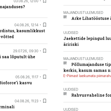
03.08.26, 12:00
umajanduses?
MAJANDUSTULEMUSED
Arke Lihatööstuse 
04.08.26, 12:14
rdistus, kasumlikkust
UUDISED
evõtted
Jaekettide lepingud luub
äririski
29.07.26, 09:30
 saa lõputult ühe
MAJANDUSTULEMUSED
Põllumajanduse tip
kerkis, kasum samas ni
E-Piimast laekumata piimaraha
05.08.26, 11:17
ioforce’i kasvu
UUDISED
Rahvusvaheline fon
04.08.26, 11:23
rminali
UUDISED