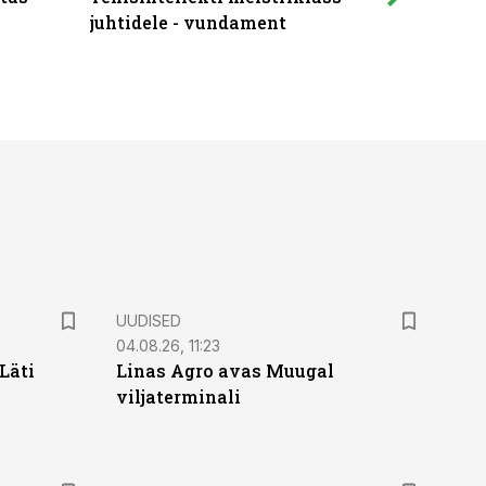
juhtidele - vundament
praktilis
UUDISED
04.08.26, 11:23
Läti
Linas Agro avas Muugal
viljaterminali
ST