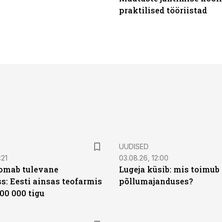
praktilised tööriistad
UUDISED
:21
03.08.26, 12:00
oomab tulevane
Lugeja küsib: mis toimub 
s: Eesti ainsas teofarmis
põllumajanduses?
00 000 tigu