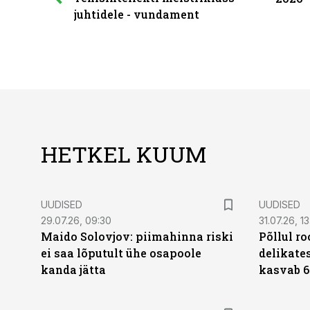
juhtidele - vundament
HETKEL KUUM
UUDISED
UUDISED
29.07.26, 09:30
31.07.26, 13
Maido Solovjov: piimahinna riski
Põllul r
ei saa lõputult ühe osapoole
delikates
kanda jätta
kasvab 6