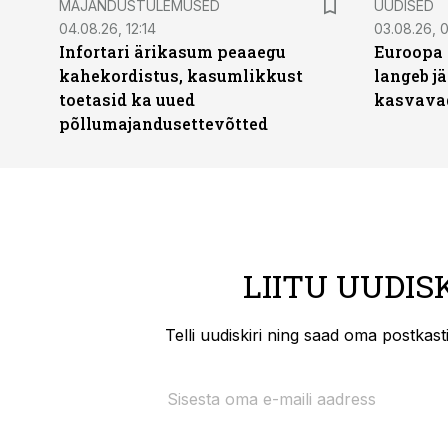
MAJANDUSTULEMUSED
UUDISED
04.08.26, 12:14
03.08.26, 0
Infortari ärikasum peaaegu
Euroopa 
kahekordistus, kasumlikkust
langeb jä
toetasid ka uued
kasvava
põllumajandusettevõtted
LIITU UUDIS
Telli uudiskiri ning saad oma postkas