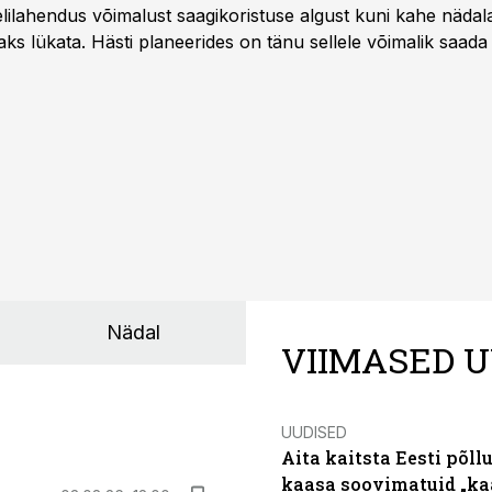
ilahendus võimalust saagikoristuse algust kuni kahe näda
aks lükata. Hästi planeerides on tänu sellele võimalik saada 
Nädal
VIIMASED U
UUDISED
Aita kaitsta Eesti põllu
kaasa soovimatuid „kaa