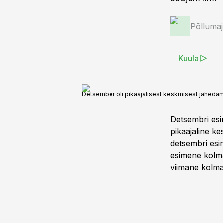
Põlluma
Kuula
Detsember oli pikaajalisest keskmisest jaheda
Detsembri esi
pikaajaline k
detsembri esi
esimene kolman
viimane kolma