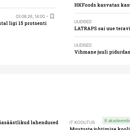
HKFoods kasvatas kas
03.08.26, 14:00
UUDISED
al ligi 15 protsenti
LATRAPS sai uue teravi
UUDISED
Vihmane juuli pidurdas
8 akadeemilis
iasäästlikud lahendused
IT KOOLITUS
Muutuste juhtimise kooli