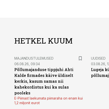
HETKEL KUUM
MAJANDUSTULEMUSED
UUDISED
06.08.26, 09:34
03.08.26, 1
Põllumajanduse tippjuhi Ahti
Lugeja kü
Kalde firmades käive üldiselt
põllumaj
kerkis, kasum samas nii
kahekordistus kui ka sulas
pooleks
E-Piimast laekumata piimaraha on enam kui
1,2 miljonit eurot