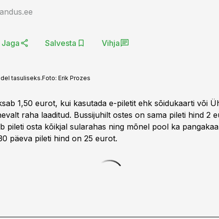
jandus.ee
Jaga
Salvesta
Vihja
del tasuliseks.
Foto:
Erik Prozes
sab 1,50 eurot, kui kasutada e-piletit ehk sõidukaarti või Üh
nevalt raha laaditud. Bussijuhilt ostes on sama pileti hind 2 e
ab pileti osta kõikjal sularahas ning mõnel pool ka pangakaa
30 päeva pileti hind on 25 eurot.