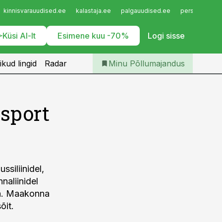
Iseteenindus
kinnisvarauudised.ee
kalastaja.ee
palgauudised.ee
personaliuudi
Telli Põllumajandus
Küsi AI-lt
Esimene kuu -70%
Logi sisse
ikud lingid
Radar
Minu Põllumajandus
nsport
siliinidel,
naliinidel
uga. Maakonna
õit.