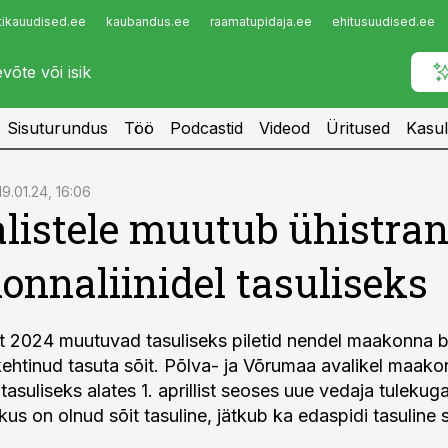
tikauudised.ee
kaubandus.ee
raamatupidaja.ee
ehitusuudised.ee
Infopank
Radar
Sisuturundus
Töö
Podcastid
Videod
Üritused
Kasul
19.01.24, 16:06
listele muutub ühistra
nnaliinidel tasuliseks
st 2024 muutuvad tasuliseks piletid nendel maakonna bus
kehtinud tasuta sõit. Põlva- ja Võrumaa avalikel maakon
 tasuliseks alates 1. aprillist seoses uue vedaja tulek
, kus on olnud sõit tasuline, jätkub ka edaspidi tasuline s