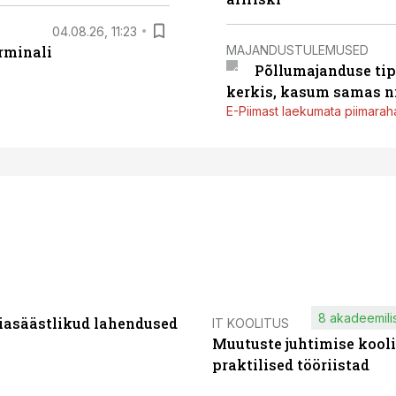
04.08.26, 11:23
MAJANDUSTULEMUSED
rminali
Põllumajanduse tip
kerkis, kasum samas ni
E-Piimast laekumata piimaraha
8 akadeemilis
iasäästlikud lahendused
IT KOOLITUS
Muutuste juhtimise kooli
praktilised tööriistad