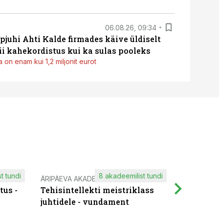
06.08.26, 09:34
pjuhi Ahti Kalde firmades käive üldiselt
i kahekordistus kui ka sulas pooleks
 on enam kui 1,2 miljonit eurot
t tundi
8 akadeemilist tundi
ÄRIPÄEVA AKADEEMIA
IT KOOLIT
tus -
Tehisintellekti meistriklass
Muutuste
juhtidele - vundament
praktilis