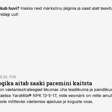
kub huvi?
Hakka neid märksõnu jälgima ja saad alati teavitu
idagi uut!
6.26, 11:16
gika aitab saaki paremini kaitsta
on väetamisstrateegiad liikumas üha teadlikuma ja paindlik
äetise YaraMila® NPK 13-5-17, mille eesmärk on mitte ainul
te mõtteviisi väetamise ajastuse ja koguste osas.