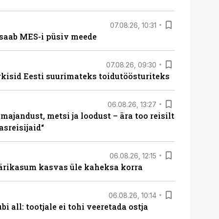
07.08.26, 10:31
saab MES-i püsiv meede
07.08.26, 09:30
rkisid Eesti suurimateks toidutöösturiteks
06.08.26, 13:27
majandust, metsi ja loodust – ära too reisilt
sreisijaid“
06.08.26, 12:15
ärikasum kasvas üle kaheksa korra
06.08.26, 10:14
i all: tootjale ei tohi veeretada ostja