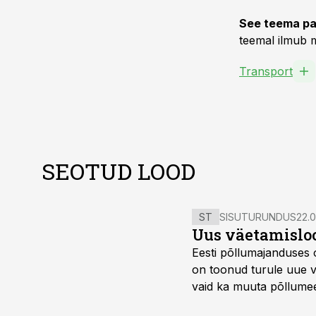
See teema pa
teemal ilmub m
Transport
SEOTUD LOOD
ST
SISUTURUNDUS
22.0
Uus väetamisloo
Eesti põllumajanduses 
on toonud turule uue v
vaid ka muuta põllumees