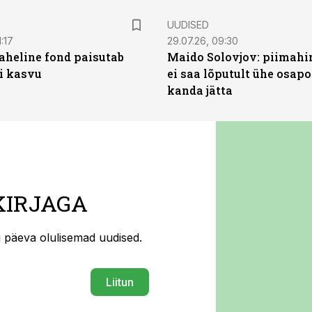
UUDISED
:17
29.07.26, 09:30
heline fond paisutab
Maido Solovjov: piimahi
’i kasvu
ei saa lõputult ühe osapo
kanda jätta
KIRJAGA
ti päeva olulisemad uudised.
Liitun