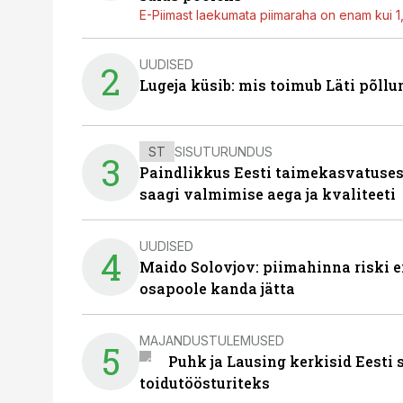
E-Piimast laekumata piimaraha on enam kui 1,2
UUDISED
2
Lugeja küsib: mis toimub Läti põll
ST
SISUTURUNDUS
3
Paindlikkus Eesti taimekasvatuses
saagi valmimise aega ja kvaliteeti
UUDISED
4
Maido Solovjov: piimahinna riski ei
osapoole kanda jätta
MAJANDUSTULEMUSED
5
Puhk ja Lausing kerkisid Eesti
toidutöösturiteks