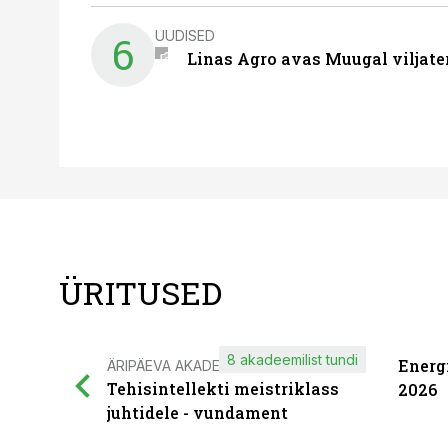
UUDISED
6
Linas Agro avas Muugal viljate
ÜRITUSED
8 akadeemilist tundi
Energ
ÄRIPÄEVA AKADEEMIA
Tehisintellekti meistriklass
2026
juhtidele - vundament