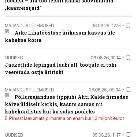
loodust – ära too reisilt kaasa soovimatuid
„kaasreisijaid“
MAJANDUSTULEMUSED
06.08.26, 12:15
Arke Lihatööstuse ärikasum kasvas üle
kaheksa korra
UUDISED
06.08.26, 10:14
Jaekettide lepingud luubi all: tootjale ei tohi
veeretada ostja äririski
MAJANDUSTULEMUSED
06.08.26, 09:34
Põllumajanduse tippjuhi Ahti Kalde firmades
käive üldiselt kerkis, kasum samas nii
kahekordistus kui ka sulas pooleks
E-Piimast laekumata piimaraha on enam kui 1,2 miljonit eurot
UUDISED
05.08.26, 11:17