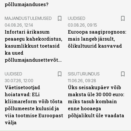
põllumajanduses?
MAJANDUSTULEMUSED
UUDISED
04.08.26, 12:14
03.08.26, 09:15
Infortari ärikasum
Euroopa saagiprognoos:
peaaegu kahekordistus,
mais langeb järsult,
kasumlikkust toetasid
õlikultuurid kasvavad
ka uued
põllumajandusettevõtted
ST
UUDISED
SISUTURUNDUS
30.07.26, 12:00
11.06.26, 09:28
Väetisetootjad
Üks seisakupäev võib
hoiatavad: ELi
maksta üle 30 000 euro:
kliimareform võib tõsta
miks tasub kombain
põllumeeste kulusid ja
enne hooaega
viia tootmise Euroopast
põhjalikult üle vaadata
välja