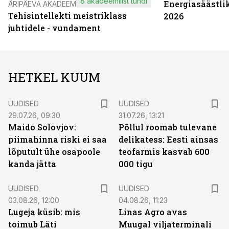
8 akadeemilist tundi
Energiasäästli
ÄRIPÄEVA AKADEEMIA
Tehisintellekti meistriklass
2026
juhtidele - vundament
HETKEL KUUM
UUDISED
UUDISED
29.07.26, 09:30
31.07.26, 13:21
Maido Solovjov:
Põllul roomab tulevane
piimahinna riski ei saa
delikatess: Eesti ainsas
lõputult ühe osapoole
teofarmis kasvab 600
kanda jätta
000 tigu
UUDISED
UUDISED
03.08.26, 12:00
04.08.26, 11:23
Lugeja küsib: mis
Linas Agro avas
toimub Läti
Muugal viljaterminali