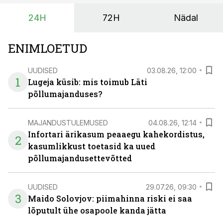
24H
72H
Nädal
ENIMLOETUD
UUDISED
03.08.26, 12:00
1
Lugeja küsib: mis toimub Läti
põllumajanduses?
MAJANDUSTULEMUSED
04.08.26, 12:14
Infortari ärikasum peaaegu kahekordistus,
2
kasumlikkust toetasid ka uued
põllumajandusettevõtted
UUDISED
29.07.26, 09:30
3
Maido Solovjov: piimahinna riski ei saa
lõputult ühe osapoole kanda jätta