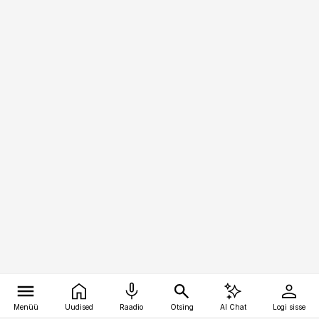
Menüü
Uudised
Raadio
Otsing
AI Chat
Logi sisse