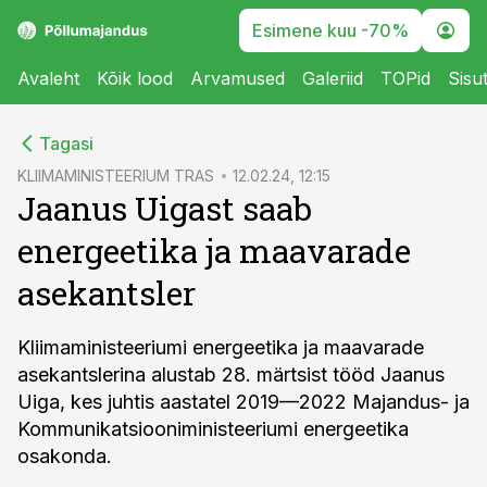
Esimene kuu -70%
Avaleht
Kõik lood
Arvamused
Galeriid
TOPid
Sisu
cebook
Tagasi
Twitter)
KLIIMAMINISTEERIUM TRAS
12.02.24, 12:15
Jaanus Uigast saab
kedIn
energeetika ja maavarade
ail
asekantsler
k
Kliimaministeeriumi energeetika ja maavarade
asekantslerina alustab 28. märtsist tööd Jaanus
Uiga, kes juhtis aastatel 2019—2022 Majandus- ja
Kommunikatsiooniministeeriumi energeetika
osakonda.