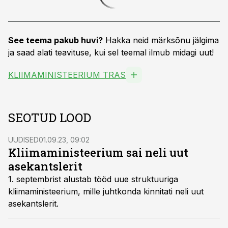
See teema pakub huvi?
Hakka neid märksõnu jälgima
ja saad alati teavituse, kui sel teemal ilmub midagi uut!
KLIIMAMINISTEERIUM TRAS
SEOTUD LOOD
UUDISED
01.09.23, 09:02
Kliimaministeerium sai neli uut
asekantslerit
1. septembrist alustab tööd uue struktuuriga
kliimaministeerium, mille juhtkonda kinnitati neli uut
asekantslerit.