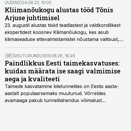
UUDISED
24.08.23, 10:00
Kliimanõukogu alustas tööd Tõnis
Arjuse juhtimisel
23. augustil alustas tööd teadlastest ja valdkondlikest
ekspertidest koosnev Kliimanõukogu, kes asub
kliimaseaduse ettevalmistamistel nõustama valitsust,
riigikogu, ministeeriume ja huvirühmi. Kliimanõukogu
juhiks valiti avakoosolekul liikmete ettepanekul Tartu
SISUTURUNDUS
09.06.26, 16:46
ST
linnaarhitekt ning ruumiloome osakonna juht Tõnis
Paindlikkus Eesti taimekasvatuses:
Arjus.
kuidas määrata ise saagi valmimise
aega ja kvaliteeti
Taimede kasvatamine kiletunnelites on Eestis aasta-
aastalt populaarsemaks muutunud. Võrreldes
avamaaga pakub tunnelilahendus võimalust
saagikoristuse algust kuni kahe nädala võrra
varasemaks tuua või hoopis hilisemaks lükata. Hästi
planeerides on tänu sellele võimalik saada ka saagi
eest turul kõrgemat hinda.