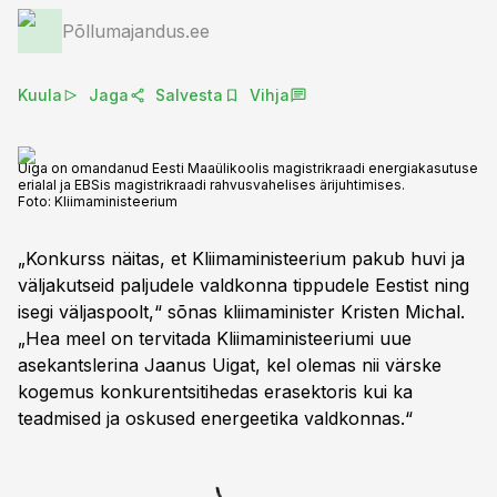
Põllumajandus.ee
Kuula
Jaga
Salvesta
Vihja
Uiga on omandanud Eesti Maaülikoolis magistrikraadi energiakasutuse
erialal ja EBSis magistrikraadi rahvusvahelises ärijuhtimises.
Foto:
Kliimaministeerium
„Konkurss näitas, et Kliimaministeerium pakub huvi ja
väljakutseid paljudele valdkonna tippudele Eestist ning
isegi väljaspoolt,“ sõnas kliimaminister Kristen Michal.
„Hea meel on tervitada Kliimaministeeriumi uue
asekantslerina Jaanus Uigat, kel olemas nii värske
kogemus konkurentsitihedas erasektoris kui ka
teadmised ja oskused energeetika valdkonnas.“