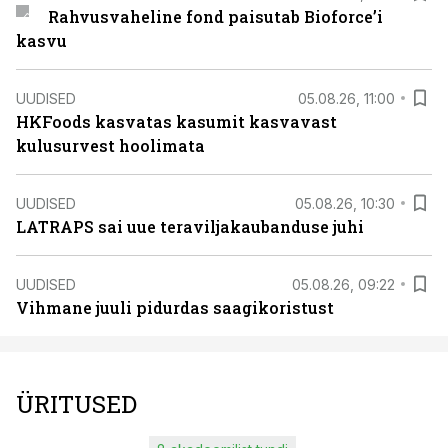
Rahvusvaheline fond paisutab Bioforce’i
kasvu
UUDISED
05.08.26, 11:00
HKFoods kasvatas kasumit kasvavast
kulusurvest hoolimata
UUDISED
05.08.26, 10:30
LATRAPS sai uue teraviljakaubanduse juhi
UUDISED
05.08.26, 09:22
Vihmane juuli pidurdas saagikoristust
ÜRITUSED