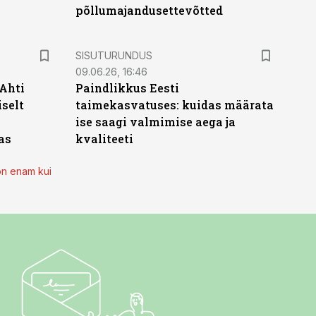
põllumajandusettevõtted
ST
SISUTURUNDUS
09.06.26, 16:46
 Ahti
Paindlikkus Eesti
iselt
taimekasvatuses: kuidas määrata
ise saagi valmimise aega ja
as
kvaliteeti
on enam kui