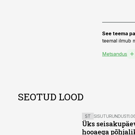
See teema pa
teemal ilmub m
Metsandus
SEOTUD LOOD
ST
SISUTURUNDUS
11.0
Üks seisakupäev
hooaega põhjali