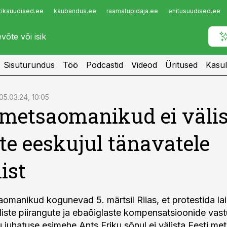
tikauudised.ee
kaubandus.ee
raamatupidaja.ee
ehitusuudised.ee
Infopank
Radar
Sisuturundus
Töö
Podcastid
Videod
Üritused
Kasul
05.03.24, 10:05
 metsaomanikud ei väli
ste eeskujul tänavatele
ist
aomanikud kogunevad 5. märtsil Riias, et protestida la
liste piirangute ja ebaõiglaste kompensatsioonide vast
u juhatuse esimehe Ants Eriku sõnul ei välista Eesti m