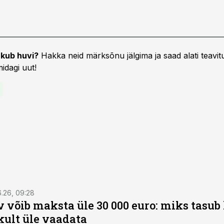
kub huvi?
Hakka neid märksõnu jälgima ja saad alati teavitu
idagi uut!
6.26, 09:28
 võib maksta üle 30 000 euro: miks tasu
kult üle vaadata