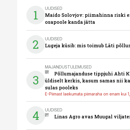
UUDISED
1
Maido Solovjov: piimahinna riski ei
osapoole kanda jätta
UUDISED
2
Lugeja küsib: mis toimub Läti põll
MAJANDUSTULEMUSED
Põllumajanduse tippjuhi Ahti K
3
üldiselt kerkis, kasum samas nii k
sulas pooleks
E-Piimast laekumata piimaraha on enam kui 1,2
UUDISED
4
Linas Agro avas Muugal viljate