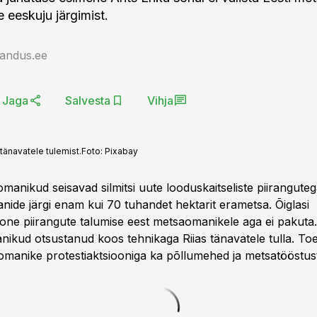
 eeskuju järgimist.
jandus.ee
Jaga
Salvesta
Vihja
tänavatele tulemist.
Foto:
Pixabay
manikud seisavad silmitsi uute looduskaitseliste piiranguteg
nide järgi enam kui 70 tuhandet hektarit erametsa. Õiglasi
ne piirangute talumise eest metsaomanikele aga ei pakuta.
nikud otsustanud koos tehnikaga Riias tänavatele tulla. To
aomanike protestiaktsiooniga ka põllumehed ja metsatööstust