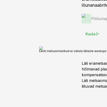
lõunanaabrite
Põlluma
Kuula
Eesti metsaomanikud ei välista lätlaste eeskujul 
Läti erametsao
hõlmavad plaa
kompensatsioo
Läti metsaoma
liituvad mets