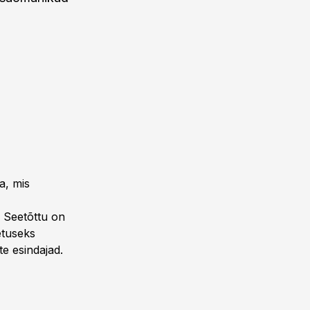
a, mis
 Seetõttu on
etuseks
e esindajad.