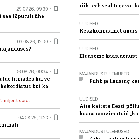
riik teeb seal tugevat k
29.07.26, 09:30
 saa lõputult ühe
UUDISED
Keskkonnaamet andis J
03.08.26, 12:00
umajanduses?
UUDISED
Eluaseme kaaslaenust 
06.08.26, 09:34
MAJANDUSTULEMUSED
alde firmades käive
Puhk ja Lausing ke
ahekordistus kui ka
UUDISED
 miljonit eurot
Aita kaitsta Eesti põllu
kaasa soovimatuid „kaa
04.08.26, 11:23
rminali
MAJANDUSTULEMUSED
Arke Lihatööstuse 