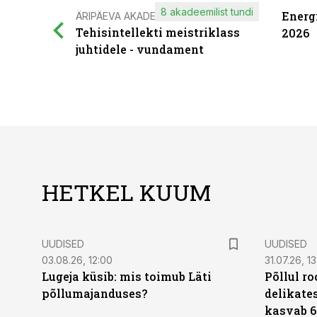
8 akadeemilist tundi
Energ
ÄRIPÄEVA AKADEEMIA
Tehisintellekti meistriklass
2026
juhtidele - vundament
HETKEL KUUM
UUDISED
UUDISED
03.08.26, 12:00
31.07.26, 13
Lugeja küsib: mis toimub Läti
Põllul r
põllumajanduses?
delikates
kasvab 6