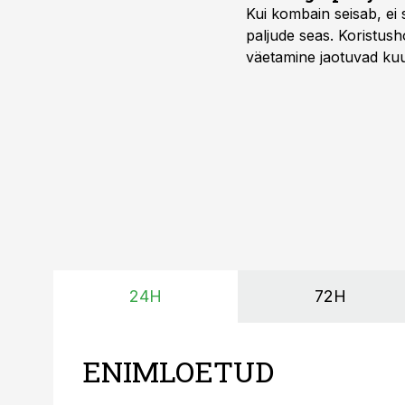
Kui kombain seisab, ei 
paljude seas. Koristusho
väetamine jaotuvad kuud
ajavahemiku jooksul – 
24H
72H
ENIMLOETUD