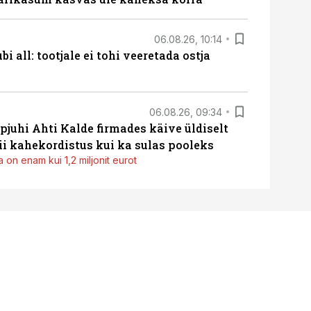
06.08.26, 10:14
i all: tootjale ei tohi veeretada ostja
06.08.26, 09:34
pjuhi Ahti Kalde firmades käive üldiselt
i kahekordistus kui ka sulas pooleks
 on enam kui 1,2 miljonit eurot