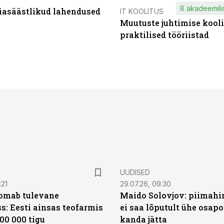
8 akadeemilis
iasäästlikud lahendused
IT KOOLITUS
Muutuste juhtimise kooli
praktilised tööriistad
UUDISED
:21
29.07.26, 09:30
oomab tulevane
Maido Solovjov: piimahi
s: Eesti ainsas teofarmis
ei saa lõputult ühe osapo
00 000 tigu
kanda jätta