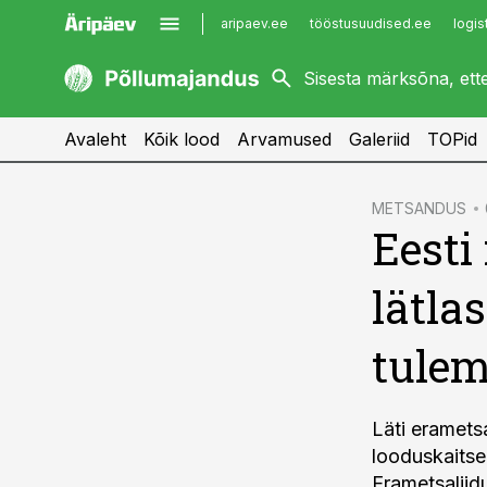
aripaev.ee
tööstusuudised.ee
logis
kaubandus.ee
imelineajalugu.ee
kinnisvarauudised.ee
imelineteadus.ee
Avaleht
Kõik lood
Arvamused
Galeriid
TOPid
cebook
METSANDUS
Eesti
Twitter)
kedIn
lätla
ail
tulem
k
Läti eramets
looduskaitse
Erametsaliid