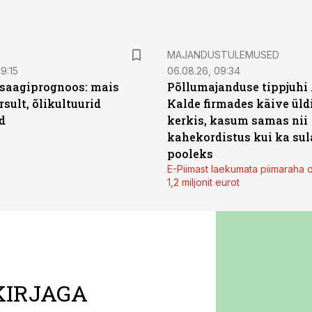
MAJANDUSTULEMUSED
9:15
06.08.26, 09:34
saagiprognoos: mais
Põllumajanduse tippjuhi
rsult, õlikultuurid
Kalde firmades käive üld
d
kerkis, kasum samas nii
kahekordistus kui ka sul
pooleks
E-Piimast laekumata piimaraha 
1,2 miljonit eurot
KIRJAGA