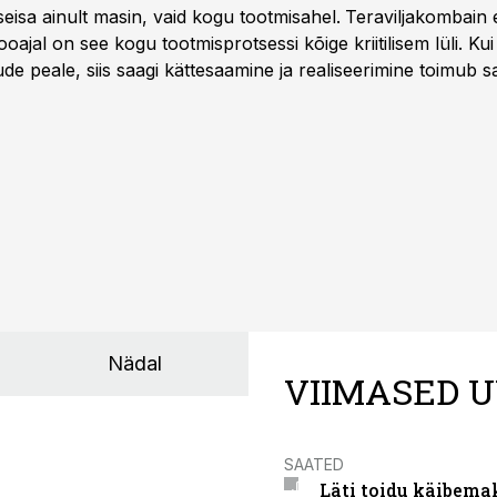
seisa ainult masin, vaid kogu tootmisahel.
Teraviljakombain e
oajal on see kogu tootmisprotsessi kõige kriitilisem lüli. Kui 
e peale, siis saagi kättesaamine ja realiseerimine toimub s
kõigest 2-4 nädalaga.
Nädal
VIIMASED U
SAATED
Läti toidu käibema