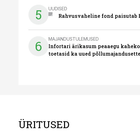
UUDISED
5
Rahvusvaheline fond paisutab B
MAJANDUSTULEMUSED
6
Infortari ärikasum peaaegu kaheko
toetasid ka uued põllumajandusett
ÜRITUSED