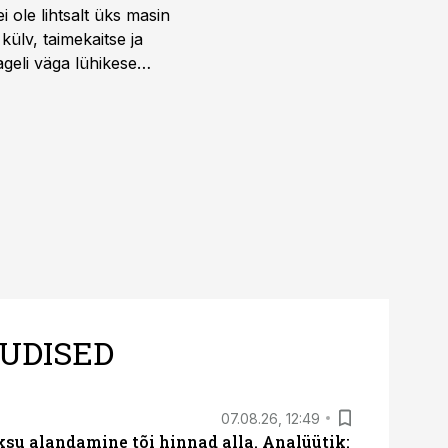
i ole lihtsalt üks masin
külv, taimekaitse ja
ageli väga lühikese
UDISED
07.08.26, 12:49
ksu alandamine tõi hinnad alla. Analüütik: