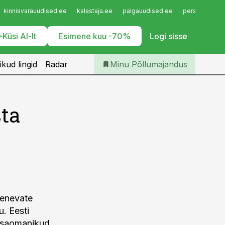
Iseteenindus
kinnisvarauudised.ee
kalastaja.ee
palgauudised.ee
personaliuudi
Telli Põllumajandus
Küsi AI-lt
Esimene kuu -70%
Logi sisse
ikud lingid
Radar
Minu Põllumajandus
sta
ienevate
u. Eesti
etsaomanikud