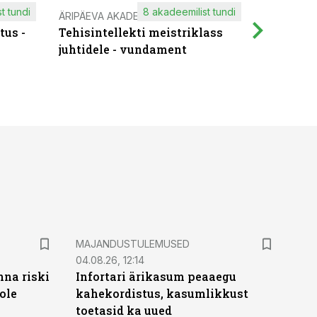
t tundi
8 akadeemilist tundi
ÄRIPÄEVA AKADEEMIA
IT KOOLIT
tus -
Tehisintellekti meistriklass
Muutuste
juhtidele - vundament
praktilis
MAJANDUSTULEMUSED
04.08.26, 12:14
nna riski
Infortari ärikasum peaaegu
ole
kahekordistus, kasumlikkust
toetasid ka uued