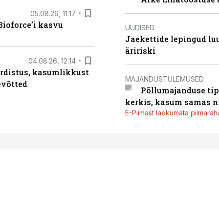
05.08.26, 11:17
ioforce’i kasvu
UUDISED
Jaekettide lepingud luub
äririski
04.08.26, 12:14
rdistus, kasumlikkust
MAJANDUSTULEMUSED
evõtted
Põllumajanduse tip
kerkis, kasum samas ni
E-Piimast laekumata piimaraha