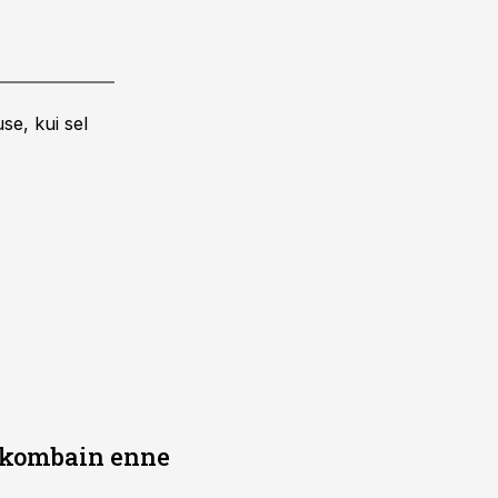
se, kui sel
b kombain enne