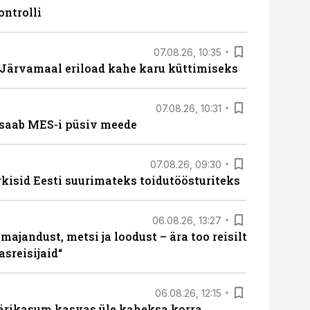
ontrolli
07.08.26, 10:35
ärvamaal eriload kahe karu küttimiseks
07.08.26, 10:31
saab MES-i püsiv meede
07.08.26, 09:30
rkisid Eesti suurimateks toidutöösturiteks
06.08.26, 13:27
majandust, metsi ja loodust – ära too reisilt
sreisijaid“
06.08.26, 12:15
ärikasum kasvas üle kaheksa korra