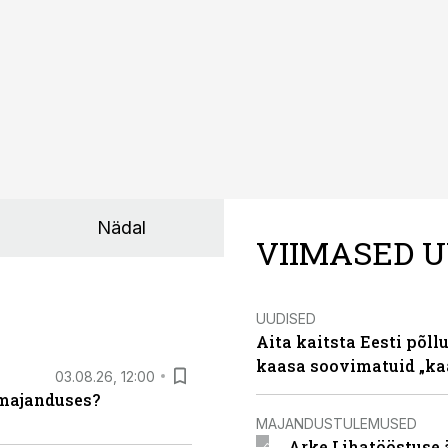
Nädal
VIIMASED U
UUDISED
Aita kaitsta Eesti põllu
kaasa soovimatuid „kaa
03.08.26, 12:00
umajanduses?
MAJANDUSTULEMUSED
Arke Lihatööstuse 