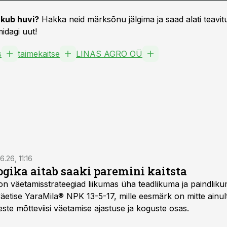
kub huvi?
Hakka neid märksõnu jälgima ja saad alati teavitu
idagi uut!
s
taimekaitse
LINAS AGRO OÜ
6.26, 11:16
gika aitab saaki paremini kaitsta
on väetamisstrateegiad liikumas üha teadlikuma ja paindlik
äetise YaraMila® NPK 13-5-17, mille eesmärk on mitte ainul
te mõtteviisi väetamise ajastuse ja koguste osas.