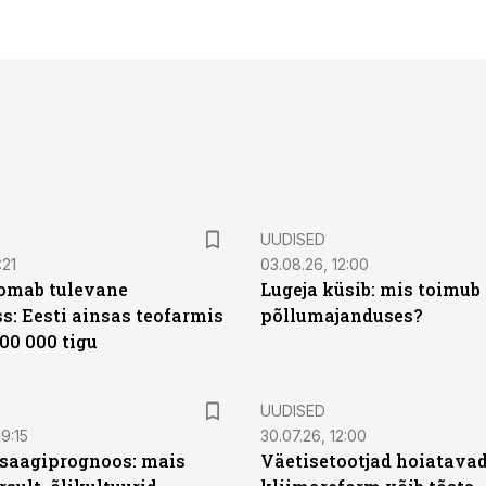
UUDISED
:21
03.08.26, 12:00
oomab tulevane
Lugeja küsib: mis toimub 
s: Eesti ainsas teofarmis
põllumajanduses?
00 000 tigu
UUDISED
9:15
30.07.26, 12:00
saagiprognoos: mais
Väetisetootjad hoiatavad