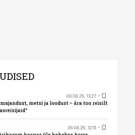
UDISED
06.08.26, 13:27
majandust, metsi ja loodust – ära too reisilt
sreisijaid“
06.08.26, 12:15
ärikasum kasvas üle kaheksa korra