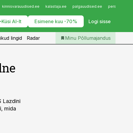
Iseteenindus
kinnisvarauudised.ee
kalastaja.ee
palgauudised.ee
personaliuudi
Telli Põllumajandus
Küsi AI-lt
Esimene kuu -70%
Logi sisse
ikud lingid
Radar
Minu Põllumajandus
lne
S Lazdini
i, mida