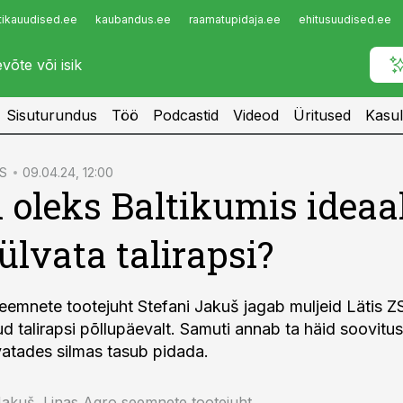
tikauudised.ee
kaubandus.ee
raamatupidaja.ee
ehitusuudised.ee
Infopank
Radar
Sisuturundus
Töö
Podcastid
Videod
Üritused
Kasul
S
09.04.24, 12:00
l oleks Baltikumis ideaa
ülvata talirapsi?
eemnete tootejuht Stefani Jakuš jagab muljeid Lätis Z
d talirapsi põllupäevalt. Samuti annab ta häid soovitus
svatades silmas tasub pidada.
Jakuš, Linas Agro seemnete tootejuht