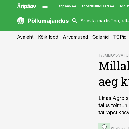
aripaev.ee
tööstusuudised.ee
logis
kaubandus.ee
imelineajalugu.ee
kinnisvarauudised.ee
imelineteadus.ee
Avaleht
Kõik lood
Arvamused
Galeriid
TOPid
cebook
TAIMEKASVATU
Milla
Twitter)
kedIn
aeg k
ail
k
Linas Agro s
talus toimunu
talirapsi ka
Stefani 