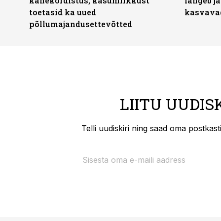
kahekordistus, kasumlikkust
langeb jä
toetasid ka uued
kasvava
põllumajandusettevõtted
LIITU UUDIS
Telli uudiskiri ning saad oma postkas