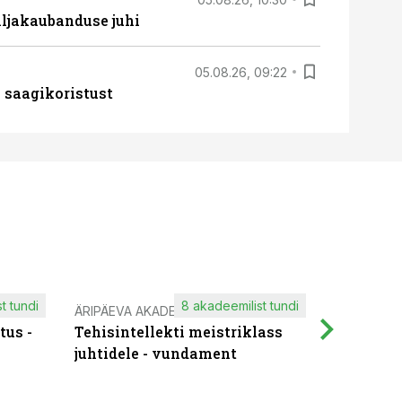
ljakaubanduse juhi
05.08.26, 09:22
 saagikoristust
t tundi
8 akadeemilist tundi
ÄRIPÄEVA AKADEEMIA
IT KOOLIT
tus -
Tehisintellekti meistriklass
Muutuste
juhtidele - vundament
praktilis