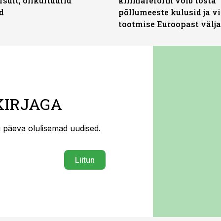
rsult, õlikultuurid
kliimareform võib tõsta
d
põllumeeste kulusid ja vi
tootmise Euroopast välja
KIRJAGA
ti päeva olulisemad uudised.
Liitun