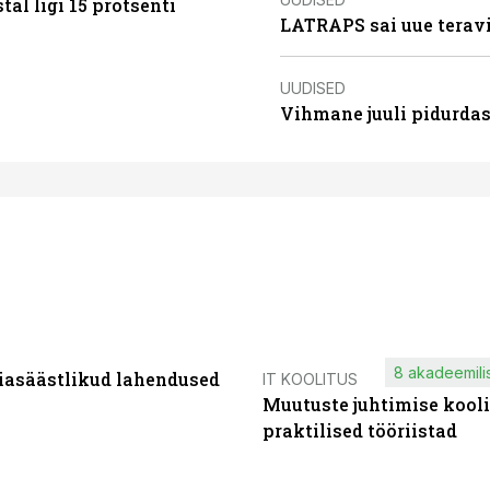
al ligi 15 protsenti
LATRAPS sai uue teravi
UUDISED
Vihmane juuli pidurdas
8 akadeemilis
iasäästlikud lahendused
IT KOOLITUS
Muutuste juhtimise kooli
praktilised tööriistad