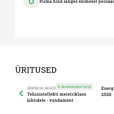
6
Piima hind langes esimesel poolaast
ÜRITUSED
8 akadeemilist tundi
Energ
ÄRIPÄEVA AKADEEMIA
Tehisintellekti meistriklass
2026
juhtidele - vundament