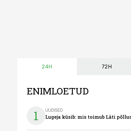
24H
72H
ENIMLOETUD
UUDISED
1
Lugeja küsib: mis toimub Läti põll