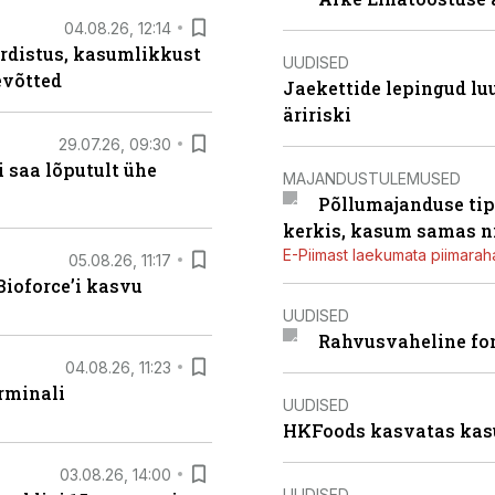
04.08.26, 12:14
rdistus, kasumlikkust
UUDISED
evõtted
Jaekettide lepingud luub
äririski
29.07.26, 09:30
 saa lõputult ühe
MAJANDUSTULEMUSED
Põllumajanduse tip
kerkis, kasum samas ni
E-Piimast laekumata piimaraha
05.08.26, 11:17
ioforce’i kasvu
UUDISED
Rahvusvaheline fon
04.08.26, 11:23
rminali
UUDISED
HKFoods kasvatas kas
03.08.26, 14:00
UUDISED