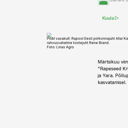
Kuula
Pildil vasakult: Rapool Eesti piirkonnajuht Alla
rahvusvaheline tootejuht Rene Brand.
Foto:
Linas Agro
Märtsikuu viim
"Rapeseed Kno
ja Yara. Põll
kasvatamisel.