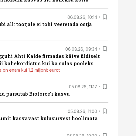
06.08.26, 10:14
i all: tootjale ei tohi veeretada ostja
06.08.26, 09:34
pjuhi Ahti Kalde firmades käive üldiselt
i kahekordistus kui ka sulas pooleks
 on enam kui 1,2 miljonit eurot
05.08.26, 11:17
d paisutab Bioforce’i kasvu
05.08.26, 11:00
umit kasvavast kulusurvest hoolimata
05.08.26, 10:30