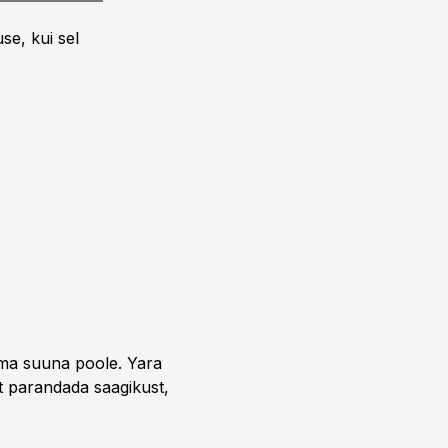
se, kui sel
uma suuna poole. Yara
t parandada saagikust,