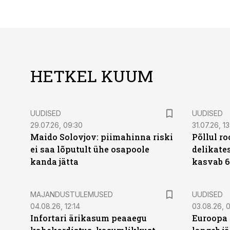
HETKEL KUUM
UUDISED
UUDISED
29.07.26, 09:30
31.07.26, 13
Maido Solovjov: piimahinna riski
Põllul r
ei saa lõputult ühe osapoole
delikates
kanda jätta
kasvab 6
MAJANDUSTULEMUSED
UUDISED
04.08.26, 12:14
03.08.26, 0
Infortari ärikasum peaaegu
Euroopa 