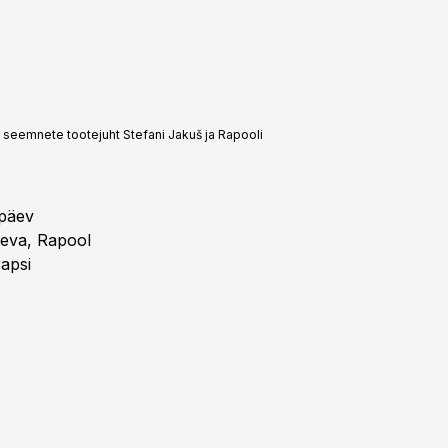
o seemnete tootejuht Stefani Jakuš ja Rapooli
upäev
teva, Rapool
rapsi