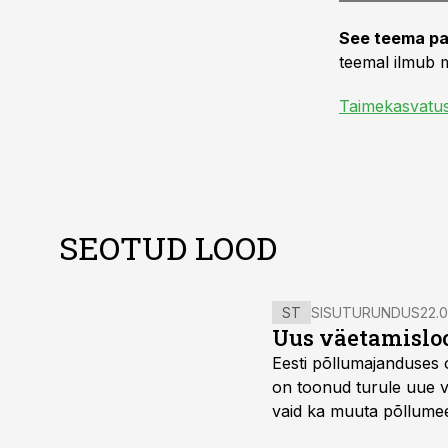
See teema pa
teemal ilmub m
Taimekasvatu
SEOTUD LOOD
ST
SISUTURUNDUS
22.0
Uus väetamisloo
Eesti põllumajanduses 
on toonud turule uue v
vaid ka muuta põllumees