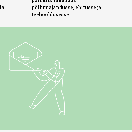
paindlik lahendus
ia
põllumajandusse, ehitusse ja
teehooldusesse