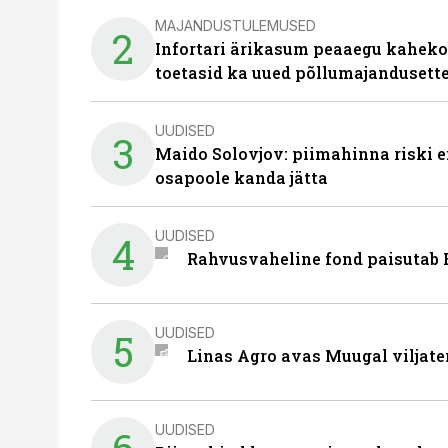
MAJANDUSTULEMUSED
2
Infortari ärikasum peaaegu kaheko
toetasid ka uued põllumajandusett
UUDISED
3
Maido Solovjov: piimahinna riski ei
osapoole kanda jätta
UUDISED
4
Rahvusvaheline fond paisutab B
UUDISED
5
Linas Agro avas Muugal viljate
UUDISED