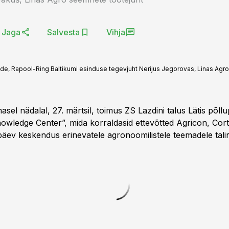
Jaga
Salvesta
Vihja
r Kade, Rapool-Ring Baltikumi esinduse tegevjuht Nerijus Jegorovas, Linas Agr
asel nädalal, 27. märtsil, toimus ZS Lazdini talus Lätis põll
wledge Center”, mida korraldasid ettevõtted Agricon, Cor
upäev keskendus erinevatele agronoomilistele teemadele tali