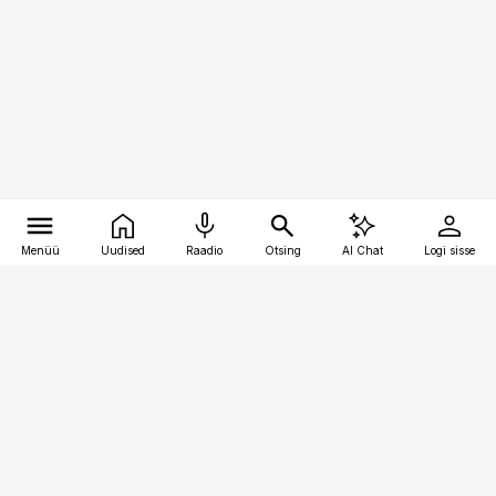
Menüü
Uudised
Raadio
Otsing
AI Chat
Logi sisse
Vana-Lõuna 39/1, 19094 Tallinn
(+372) 667 0111
pollumajandus@pollumajandus.ee
Telli
Reklaam