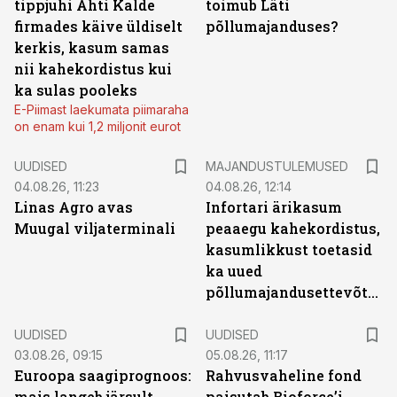
tippjuhi Ahti Kalde
toimub Läti
firmades käive üldiselt
põllumajanduses?
kerkis, kasum samas
nii kahekordistus kui
ka sulas pooleks
E-Piimast laekumata piimaraha
on enam kui 1,2 miljonit eurot
UUDISED
MAJANDUSTULEMUSED
04.08.26, 11:23
04.08.26, 12:14
Linas Agro avas
Infortari ärikasum
Muugal viljaterminali
peaaegu kahekordistus,
kasumlikkust toetasid
ka uued
põllumajandusettevõtted
UUDISED
UUDISED
03.08.26, 09:15
05.08.26, 11:17
Euroopa saagiprognoos:
Rahvusvaheline fond
mais langeb järsult,
paisutab Bioforce’i