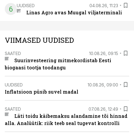
UUDISED
04.08.26, 11:23
6
Linas Agro avas Muugal viljaterminali
VIIMASED UUDISED
SAATED
10.08.26, 09:15
Suurinvesteering mitmekordistab Eesti
biogaasi tootja toodangu
UUDISED
10.08.26, 09:00
Inflatsioon püsib suvel madal
SAATED
07.08.26, 12:49
Läti toidu käibemaksu alandamine tõi hinnad
alla. Analüütik: riik teeb seal tugevat kontrolli