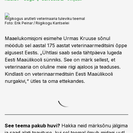
Riigikogus arutleti veterinaaria tuleviku teemal
Foto:
Erik Peinar / Riigikogu Kantselei
Maaelukomisjoni esimehe
Urmas Kruuse sõnul
möödub sel aastal 175 aastat veterinaarmeditsiini õppe
algusest Eestis. „Ühtlasi saab seda tähtpäeva lugeda
Eesti Maaülikooli sünniks. See on märk sellest, et
veterinaaria on oluline meie riigi ajaloos ja teaduses.
Kindlasti on veterinaarmeditsiin Eesti Maaülikooli
nurgakivi,“ ütles ta oma ettekandes.
See teema pakub huvi?
Hakka neid märksõnu jälgima
ja saad alati teavituse, kui sel teemal ilmub midagi uut!