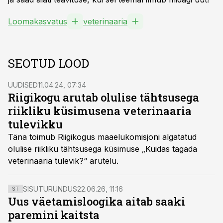
Loomakasvatus
veterinaaria
SEOTUD LOOD
UUDISED
11.04.24, 07:34
Riigikogu arutab olulise tähtsusega
riikliku küsimusena veterinaaria
tulevikku
Täna toimub Riigikogus maaelukomisjoni algatatud
olulise riikliku tähtsusega küsimuse „Kuidas tagada
veterinaaria tulevik?“ arutelu.
SISUTURUNDUS
22.06.26, 11:16
ST
Uus väetamisloogika aitab saaki
paremini kaitsta