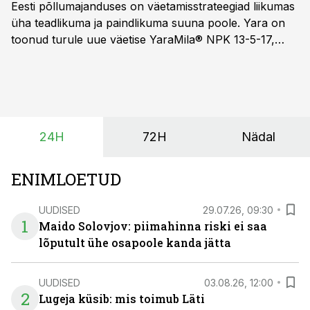
Eesti põllumajanduses on väetamisstrateegiad liikumas
üha teadlikuma ja paindlikuma suuna poole. Yara on
toonud turule uue väetise YaraMila® NPK 13-5-17,
mille eesmärk on mitte ainult parandada saagikust,
vaid ka muuta põllumeeste mõtteviisi väetamise
ajastuse ja koguste osas.
24H
72H
Nädal
ENIMLOETUD
UUDISED
29.07.26, 09:30
1
Maido Solovjov: piimahinna riski ei saa
lõputult ühe osapoole kanda jätta
UUDISED
03.08.26, 12:00
2
Lugeja küsib: mis toimub Läti