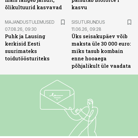
õlikultuurid kasvavad
kasvu
ST
MAJANDUSTULEMUSED
SISUTURUNDUS
07.08.26, 09:30
11.06.26, 09:28
Puhk ja Lausing
Üks seisakupäev võib
kerkisid Eesti
maksta üle 30 000 euro:
suurimateks
miks tasub kombain
toidutöösturiteks
enne hooaega
põhjalikult üle vaadata