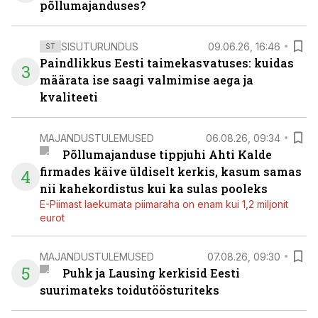
põllumajanduses?
SISUTURUNDUS
09.06.26, 16:46
ST
Paindlikkus Eesti taimekasvatuses: kuidas
3
määrata ise saagi valmimise aega ja
kvaliteeti
MAJANDUSTULEMUSED
06.08.26, 09:34
Põllumajanduse tippjuhi Ahti Kalde
firmades käive üldiselt kerkis, kasum samas
4
nii kahekordistus kui ka sulas pooleks
E-Piimast laekumata piimaraha on enam kui 1,2 miljonit
eurot
MAJANDUSTULEMUSED
07.08.26, 09:30
5
Puhk ja Lausing kerkisid Eesti
suurimateks toidutöösturiteks