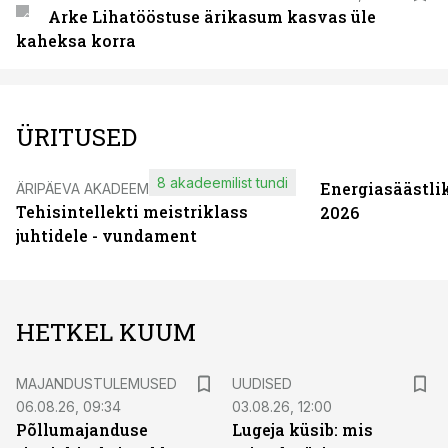
Arke Lihatööstuse ärikasum kasvas üle
kaheksa korra
ÜRITUSED
8 akadeemilist tundi
Energiasäästli
ÄRIPÄEVA AKADEEMIA
Tehisintellekti meistriklass
2026
juhtidele - vundament
HETKEL KUUM
MAJANDUSTULEMUSED
UUDISED
06.08.26, 09:34
03.08.26, 12:00
Põllumajanduse
Lugeja küsib: mis