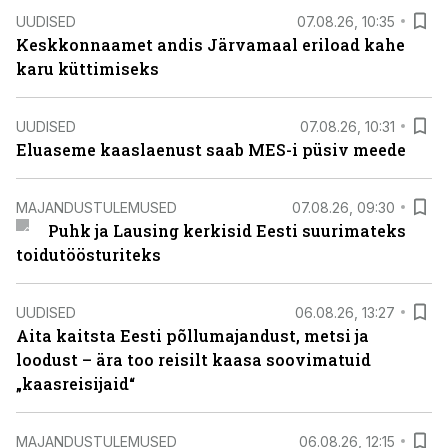
UUDISED
07.08.26, 10:35
Keskkonnaamet andis Järvamaal eriload kahe
karu küttimiseks
UUDISED
07.08.26, 10:31
Eluaseme kaaslaenust saab MES-i püsiv meede
MAJANDUSTULEMUSED
07.08.26, 09:30
Puhk ja Lausing kerkisid Eesti suurimateks
toidutöösturiteks
UUDISED
06.08.26, 13:27
Aita kaitsta Eesti põllumajandust, metsi ja
loodust – ära too reisilt kaasa soovimatuid
„kaasreisijaid“
MAJANDUSTULEMUSED
06.08.26, 12:15