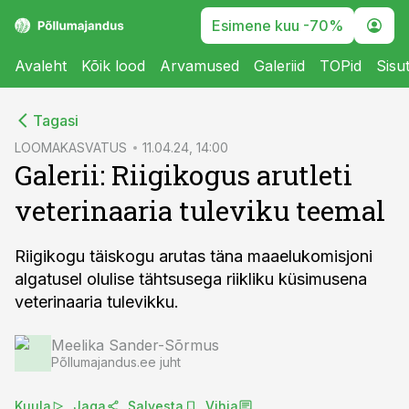
Esimene kuu -70%
Avaleht
Kõik lood
Arvamused
Galeriid
TOPid
Sisu
cebook
Tagasi
Twitter)
LOOMAKASVATUS
11.04.24, 14:00
Galerii: Riigikogus arutleti
kedIn
veterinaaria tuleviku teemal
ail
k
Riigikogu täiskogu arutas täna maaelukomisjoni
algatusel olulise tähtsusega riikliku küsimusena
veterinaaria tulevikku.
Meelika Sander-Sõrmus
Põllumajandus.ee juht
Kuula
Jaga
Salvesta
Vihja