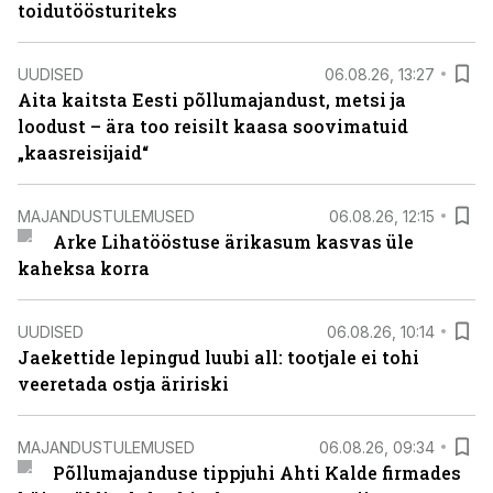
toidutöösturiteks
UUDISED
06.08.26, 13:27
Aita kaitsta Eesti põllumajandust, metsi ja
loodust – ära too reisilt kaasa soovimatuid
„kaasreisijaid“
MAJANDUSTULEMUSED
06.08.26, 12:15
Arke Lihatööstuse ärikasum kasvas üle
kaheksa korra
UUDISED
06.08.26, 10:14
Jaekettide lepingud luubi all: tootjale ei tohi
veeretada ostja äririski
MAJANDUSTULEMUSED
06.08.26, 09:34
Põllumajanduse tippjuhi Ahti Kalde firmades