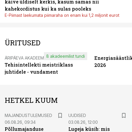
käive üldiselt kerkis, kasum samas nii
kahekordistus kui ka sulas pooleks
E-Piimast laekumata piimaraha on enam kui 1,2 miljonit eurot
ÜRITUSED
8 akadeemilist tundi
Energiasäästli
ÄRIPÄEVA AKADEEMIA
Tehisintellekti meistriklass
2026
juhtidele - vundament
HETKEL KUUM
MAJANDUSTULEMUSED
UUDISED
06.08.26, 09:34
03.08.26, 12:00
Põllumajanduse
Lugeja küsib: mis