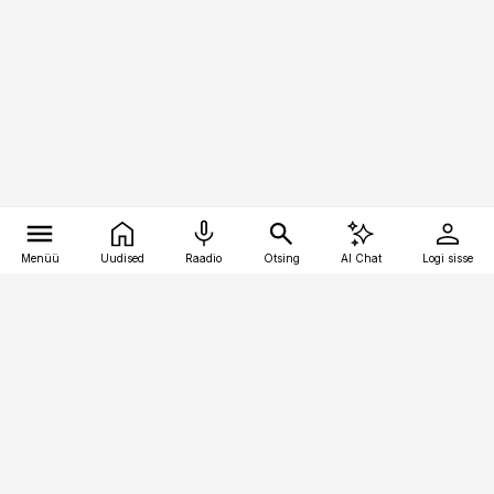
Menüü
Uudised
Raadio
Otsing
AI Chat
Logi sisse
Vana-Lõuna 39/1, 19094 Tallinn
(+372) 667 0111
pollumajandus@pollumajandus.ee
Telli
Reklaam