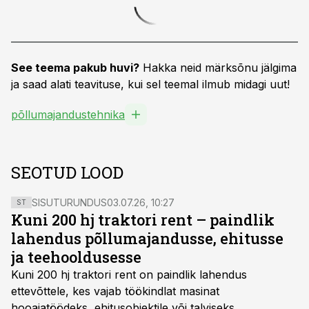
See teema pakub huvi?
Hakka neid märksõnu jälgima
ja saad alati teavituse, kui sel teemal ilmub midagi uut!
põllumajandustehnika
SEOTUD LOOD
SISUTURUNDUS
03.07.26, 10:27
ST
Kuni 200 hj traktori rent – paindlik
lahendus põllumajandusse, ehitusse
ja teehooldusesse
Kuni 200 hj traktori rent
on paindlik lahendus
ettevõttele, kes vajab töökindlat masinat
hooajatöödeks, ehitusobjektile või talviseks