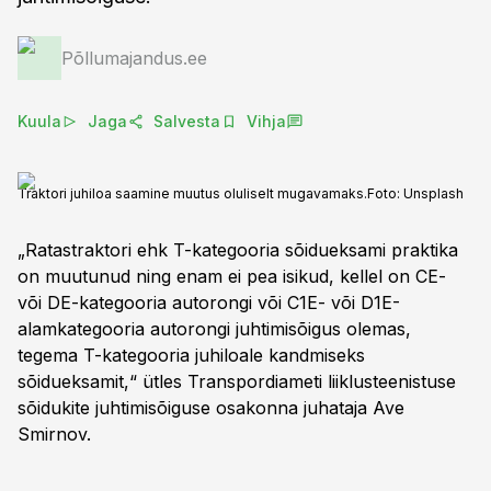
Põllumajandus.ee
Kuula
Jaga
Salvesta
Vihja
Traktori juhiloa saamine muutus oluliselt mugavamaks.
Foto:
Unsplash
„Ratastraktori ehk T-kategooria sõidueksami praktika
on muutunud ning enam ei pea isikud, kellel on CE-
või DE-kategooria autorongi või C1E- või D1E-
alamkategooria autorongi juhtimisõigus olemas,
tegema T-kategooria juhiloale kandmiseks
sõidueksamit,“ ütles Transpordiameti liiklusteenistuse
sõidukite juhtimisõiguse osakonna juhataja Ave
Smirnov.