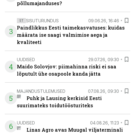
põllumajanduses?
SISUTURUNDUS
09.06.26, 16:46
ST
Paindlikkus Eesti taimekasvatuses: kuidas
3
määrata ise saagi valmimise aega ja
kvaliteeti
UUDISED
29.07.26, 09:30
4
Maido Solovjov: piimahinna riski ei saa
lõputult ühe osapoole kanda jätta
MAJANDUSTULEMUSED
07.08.26, 09:30
5
Puhk ja Lausing kerkisid Eesti
suurimateks toidutöösturiteks
UUDISED
04.08.26, 11:23
6
Linas Agro avas Muugal viljaterminali