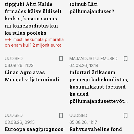
tippjuhi Ahti Kalde
toimub Läti
firmades käive üldiselt
põllumajanduses?
kerkis, kasum samas
nii kahekordistus kui
ka sulas pooleks
E-Piimast laekumata piimaraha
on enam kui 1,2 miljonit eurot
UUDISED
MAJANDUSTULEMUSED
04.08.26, 11:23
04.08.26, 12:14
Linas Agro avas
Infortari ärikasum
Muugal viljaterminali
peaaegu kahekordistus,
kasumlikkust toetasid
ka uued
põllumajandusettevõtted
UUDISED
UUDISED
03.08.26, 09:15
05.08.26, 11:17
Euroopa saagiprognoos:
Rahvusvaheline fond