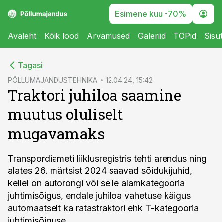
Esimene kuu -70%
Avaleht
Kõik lood
Arvamused
Galeriid
TOPid
Sisu
cebook
Tagasi
Twitter)
PÕLLUMAJANDUSTEHNIKA
12.04.24, 15:42
Traktori juhiloa saamine
kedIn
muutus oluliselt
ail
mugavamaks
k
Transpordiameti liiklusregistris tehti arendus ning
alates 26. märtsist 2024 saavad sõidukijuhid,
kellel on autorongi või selle alamkategooria
juhtimisõigus, endale juhiloa vahetuse käigus
automaatselt ka ratastraktori ehk T-kategooria
juhtimisõiguse.