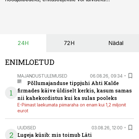
lumetõrjeks. Renditraktor kuni 200 hj aitab katta
hooajalisi töötippe, ootamatuid lisatöid või asendada
ajutiselt rivist välja langenud tehnikat, ja seda ilma suuri
investeeringuid tegemata. Baltic Agro masinarent tagab
vajaliku traktori ja lisavarustuse just siis, kui töömaht
24H
72H
Nädal
on suurim ning iga töötund on oluline.
ENIMLOETUD
MAJANDUSTULEMUSED
06.08.26, 09:34
Põllumajanduse tippjuhi Ahti Kalde
firmades käive üldiselt kerkis, kasum samas
1
nii kahekordistus kui ka sulas pooleks
E-Piimast laekumata piimaraha on enam kui 1,2 miljonit
eurot
UUDISED
03.08.26, 12:00
2
Lugeja küsib: mis toimub Läti