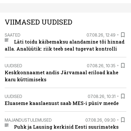
VIIMASED UUDISED
SAATED
07.08.26, 12:49
Läti toidu käibemaksu alandamine tõi hinnad
alla. Analüütik: riik teeb seal tugevat kontrolli
UUDISED
07.08.26, 10:35
Keskkonnaamet andis Järvamaal eriload kahe
karu küttimiseks
UUDISED
07.08.26, 10:31
Eluaseme kaaslaenust saab MES-i püsiv meede
MAJANDUSTULEMUSED
07.08.26, 09:30
Puhk ja Lausing kerkisid Eesti suurimateks