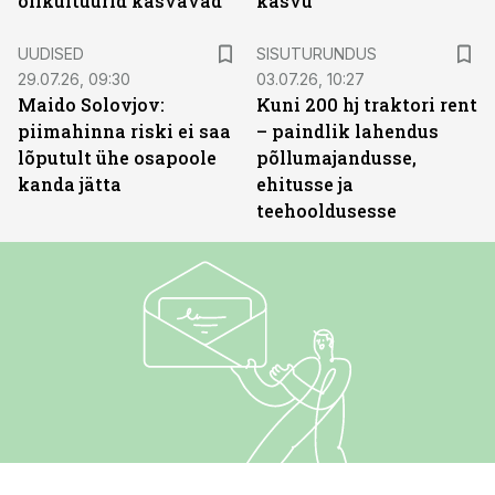
õlikultuurid kasvavad
kasvu
ST
UUDISED
SISUTURUNDUS
29.07.26, 09:30
03.07.26, 10:27
Maido Solovjov:
Kuni 200 hj traktori rent
piimahinna riski ei saa
– paindlik lahendus
lõputult ühe osapoole
põllumajandusse,
kanda jätta
ehitusse ja
teehooldusesse