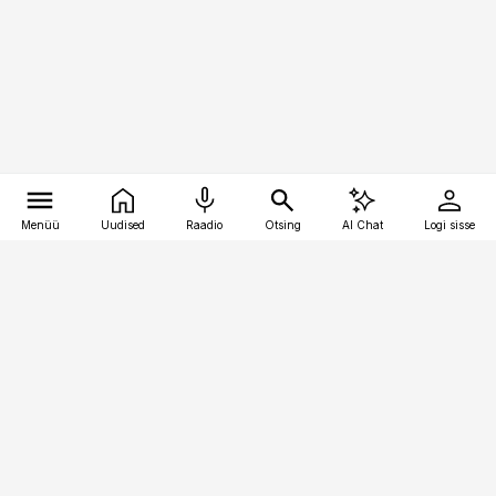
Menüü
Uudised
Raadio
Otsing
AI Chat
Logi sisse
Vana-Lõuna 39/1, 19094 Tallinn
(+372) 667 0111
pollumajandus@pollumajandus.ee
Telli
Reklaam
Firmast