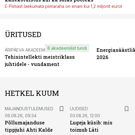
E-Piimast laekumata piimaraha on enam kui 1,2 miljonit eurot
ÜRITUSED
8 akadeemilist tundi
Energiasäästli
ÄRIPÄEVA AKADEEMIA
Tehisintellekti meistriklass
2026
juhtidele - vundament
HETKEL KUUM
MAJANDUSTULEMUSED
UUDISED
06.08.26, 09:34
03.08.26, 12:00
Põllumajanduse
Lugeja küsib: mis
tippjuhi Ahti Kalde
toimub Läti