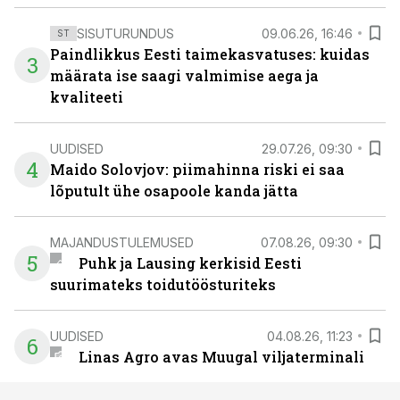
SISUTURUNDUS
09.06.26, 16:46
ST
Paindlikkus Eesti taimekasvatuses: kuidas
3
määrata ise saagi valmimise aega ja
kvaliteeti
UUDISED
29.07.26, 09:30
4
Maido Solovjov: piimahinna riski ei saa
lõputult ühe osapoole kanda jätta
MAJANDUSTULEMUSED
07.08.26, 09:30
5
Puhk ja Lausing kerkisid Eesti
suurimateks toidutöösturiteks
UUDISED
04.08.26, 11:23
6
Linas Agro avas Muugal viljaterminali