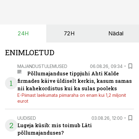
taimekaitse ja väetamine jaotuvad kuude peale, siis
saagi kättesaamine ja realiseerimine toimub sageli väga
lühikese ajavahemiku jooksul – kõigest 2-4 nädalaga.
24H
72H
Nädal
ENIMLOETUD
MAJANDUSTULEMUSED
06.08.26, 09:34
Põllumajanduse tippjuhi Ahti Kalde
firmades käive üldiselt kerkis, kasum samas
1
nii kahekordistus kui ka sulas pooleks
E-Piimast laekumata piimaraha on enam kui 1,2 miljonit
eurot
UUDISED
03.08.26, 12:00
2
Lugeja küsib: mis toimub Läti
põllumajanduses?