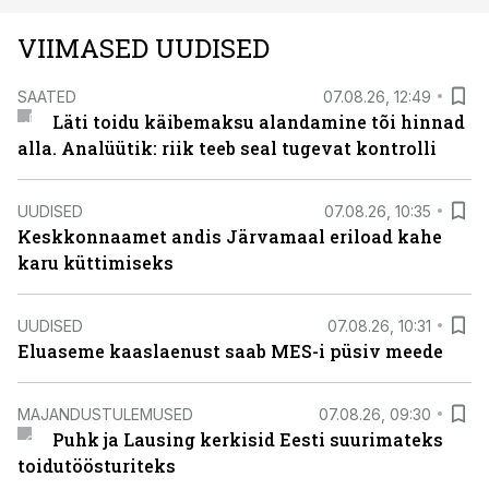
VIIMASED UUDISED
SAATED
07.08.26, 12:49
Läti toidu käibemaksu alandamine tõi hinnad
alla. Analüütik: riik teeb seal tugevat kontrolli
UUDISED
07.08.26, 10:35
Keskkonnaamet andis Järvamaal eriload kahe
karu küttimiseks
UUDISED
07.08.26, 10:31
Eluaseme kaaslaenust saab MES-i püsiv meede
MAJANDUSTULEMUSED
07.08.26, 09:30
Puhk ja Lausing kerkisid Eesti suurimateks
toidutöösturiteks