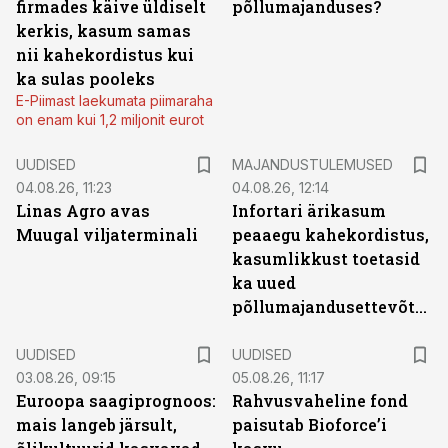
firmades käive üldiselt
põllumajanduses?
kerkis, kasum samas
nii kahekordistus kui
ka sulas pooleks
E-Piimast laekumata piimaraha
on enam kui 1,2 miljonit eurot
UUDISED
MAJANDUSTULEMUSED
04.08.26, 11:23
04.08.26, 12:14
Linas Agro avas
Infortari ärikasum
Muugal viljaterminali
peaaegu kahekordistus,
kasumlikkust toetasid
ka uued
põllumajandusettevõtted
UUDISED
UUDISED
03.08.26, 09:15
05.08.26, 11:17
Euroopa saagiprognoos:
Rahvusvaheline fond
mais langeb järsult,
paisutab Bioforce’i