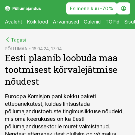
Esimene kuu -70%
Avaleht
Kõik lood
Arvamused
Galeriid
TOPid
Sisu
cebook
Tagasi
Twitter)
PÕLLUMAA
16.04.24, 17:04
Eesti plaanib loobuda maa
kedIn
tootmisest kõrvalejätmise
ail
nõudest
k
Euroopa Komisjon pani kokku paketi
ettepanekutest, kuidas lihtsustada
põllumajandustoetuste tingimuslikkuse nõudeid,
mis oma keerukuses on ka Eesti
põllumajandussektorile muret valmistanud.
Nendest ettepanekutest olulisim on võimalus