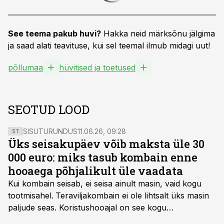
See teema pakub huvi?
Hakka neid märksõnu jälgima
ja saad alati teavituse, kui sel teemal ilmub midagi uut!
põllumaa
hüvitised ja toetused
SEOTUD LOOD
SISUTURUNDUS
11.06.26, 09:28
ST
Üks seisakupäev võib maksta üle 30
000 euro: miks tasub kombain enne
hooaega põhjalikult üle vaadata
Kui kombain seisab, ei seisa ainult masin, vaid kogu
tootmisahel.
Teraviljakombain ei ole lihtsalt üks masin
paljude seas. Koristushooajal on see kogu
tootmisprotsessi kõige kriitilisem lüli. Kui külv,