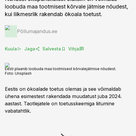
loobuda maa tootmisest kõrvale jätmise nõudest,
kui liikmesriik rakendab ökoala toetust.
Põllumajandus.ee
Kuula
Jaga
Salvesta
Vihja
Eesti plaanib loobuda maa tootmisest kõrvalejätmise nõudest.
Foto:
Unsplash
Eestis on ökoalade toetus olemas ja see võimaldab
ühena esimestest rakendada muudatust juba 2024.
aastast. Taotlejatele on toetusskeemiga liitumine
vabatahtlik.