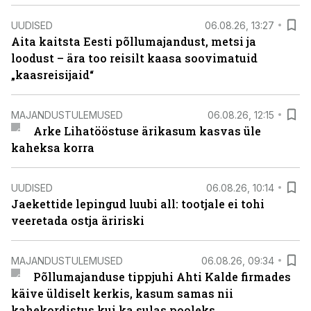
UUDISED
06.08.26, 13:27
Aita kaitsta Eesti põllumajandust, metsi ja
loodust – ära too reisilt kaasa soovimatuid
„kaasreisijaid“
MAJANDUSTULEMUSED
06.08.26, 12:15
Arke Lihatööstuse ärikasum kasvas üle
kaheksa korra
UUDISED
06.08.26, 10:14
Jaekettide lepingud luubi all: tootjale ei tohi
veeretada ostja äririski
MAJANDUSTULEMUSED
06.08.26, 09:34
Põllumajanduse tippjuhi Ahti Kalde firmades
käive üldiselt kerkis, kasum samas nii
kahekordistus kui ka sulas pooleks