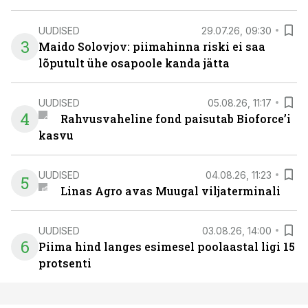
UUDISED
29.07.26, 09:30
3
Maido Solovjov: piimahinna riski ei saa
lõputult ühe osapoole kanda jätta
UUDISED
05.08.26, 11:17
4
Rahvusvaheline fond paisutab Bioforce’i
kasvu
UUDISED
04.08.26, 11:23
5
Linas Agro avas Muugal viljaterminali
UUDISED
03.08.26, 14:00
6
Piima hind langes esimesel poolaastal ligi 15
protsenti