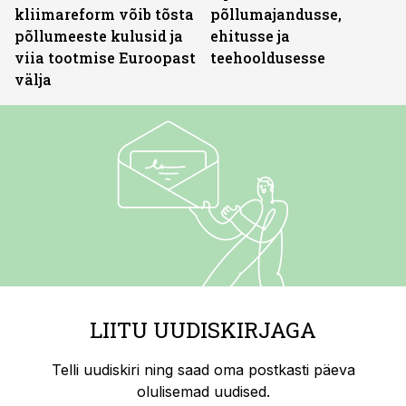
kliimareform võib tõsta
põllumajandusse,
põllumeeste kulusid ja
ehitusse ja
viia tootmise Euroopast
teehooldusesse
välja
LIITU UUDISKIRJAGA
Telli uudiskiri ning saad oma postkasti päeva
olulisemad uudised.