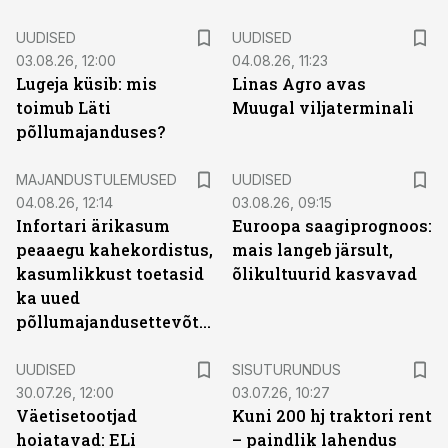
UUDISED
UUDISED
03.08.26, 12:00
04.08.26, 11:23
Lugeja küsib: mis
Linas Agro avas
toimub Läti
Muugal viljaterminali
põllumajanduses?
MAJANDUSTULEMUSED
UUDISED
04.08.26, 12:14
03.08.26, 09:15
Infortari ärikasum
Euroopa saagiprognoos:
peaaegu kahekordistus,
mais langeb järsult,
kasumlikkust toetasid
õlikultuurid kasvavad
ka uued
põllumajandusettevõtted
ST
UUDISED
SISUTURUNDUS
30.07.26, 12:00
03.07.26, 10:27
Väetisetootjad
Kuni 200 hj traktori rent
hoiatavad: ELi
– paindlik lahendus