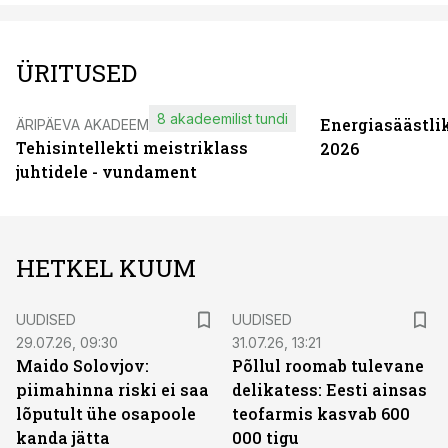
ÜRITUSED
8 akadeemilist tundi
Energiasäästli
ÄRIPÄEVA AKADEEMIA
Tehisintellekti meistriklass
2026
juhtidele - vundament
HETKEL KUUM
UUDISED
UUDISED
29.07.26, 09:30
31.07.26, 13:21
Maido Solovjov:
Põllul roomab tulevane
piimahinna riski ei saa
delikatess: Eesti ainsas
lõputult ühe osapoole
teofarmis kasvab 600
kanda jätta
000 tigu