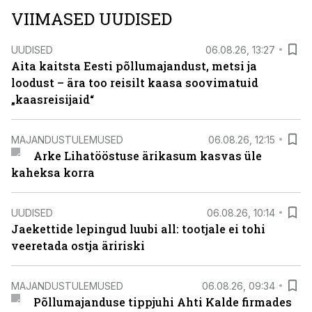
VIIMASED UUDISED
UUDISED
06.08.26, 13:27
Aita kaitsta Eesti põllumajandust, metsi ja
loodust – ära too reisilt kaasa soovimatuid
„kaasreisijaid“
MAJANDUSTULEMUSED
06.08.26, 12:15
Arke Lihatööstuse ärikasum kasvas üle
kaheksa korra
UUDISED
06.08.26, 10:14
Jaekettide lepingud luubi all: tootjale ei tohi
veeretada ostja äririski
MAJANDUSTULEMUSED
06.08.26, 09:34
Põllumajanduse tippjuhi Ahti Kalde firmades