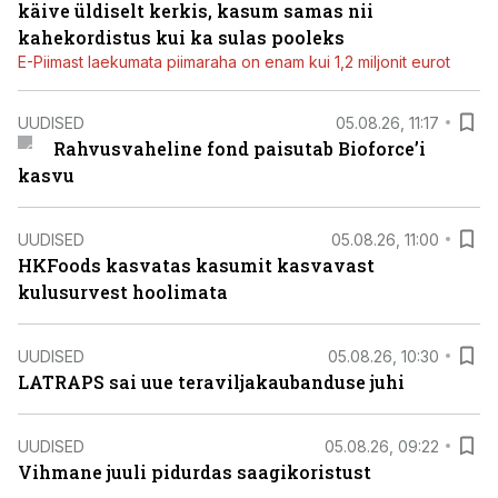
käive üldiselt kerkis, kasum samas nii
kahekordistus kui ka sulas pooleks
E-Piimast laekumata piimaraha on enam kui 1,2 miljonit eurot
UUDISED
05.08.26, 11:17
Rahvusvaheline fond paisutab Bioforce’i
kasvu
UUDISED
05.08.26, 11:00
HKFoods kasvatas kasumit kasvavast
kulusurvest hoolimata
UUDISED
05.08.26, 10:30
LATRAPS sai uue teraviljakaubanduse juhi
UUDISED
05.08.26, 09:22
Vihmane juuli pidurdas saagikoristust