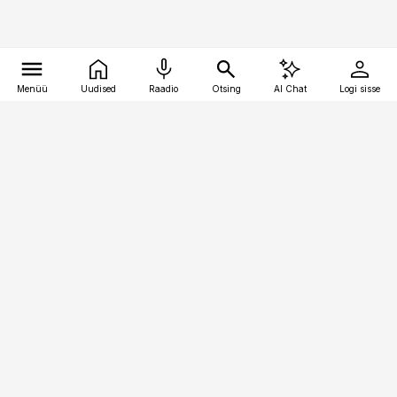
Menüü
Uudised
Raadio
Otsing
AI Chat
Logi sisse
Vana-Lõuna 39/1, 19094 Tallinn
(+372) 667 0111
pollumajandus@pollumajandus.ee
Telli
Reklaam
Firmast
Sisu kasutamisõigused
Ajakirjaniku
eetikakoodeks
Üldtingimused
Privaatsustingimused