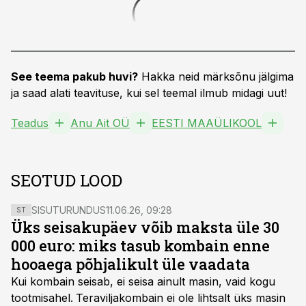
See teema pakub huvi?
Hakka neid märksõnu jälgima
ja saad alati teavituse, kui sel teemal ilmub midagi uut!
Teadus
Anu Ait OÜ
EESTI MAAÜLIKOOL
SEOTUD LOOD
SISUTURUNDUS
11.06.26, 09:28
ST
Üks seisakupäev võib maksta üle 30
000 euro: miks tasub kombain enne
hooaega põhjalikult üle vaadata
Kui kombain seisab, ei seisa ainult masin, vaid kogu
tootmisahel.
Teraviljakombain ei ole lihtsalt üks masin