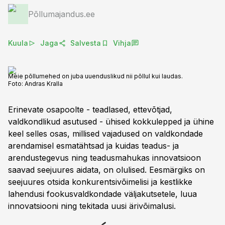
Põllumajandus.ee
Kuula
Jaga
Salvesta
Vihja
Meie põllumehed on juba uuenduslikud nii põllul kui laudas.
Foto:
Andras Kralla
Erinevate osapoolte - teadlased, ettevõtjad,
valdkondlikud asutused - ühised kokkulepped ja ühine
keel selles osas, millised vajadused on valdkondade
arendamisel esmatähtsad ja kuidas teadus- ja
arendustegevus ning teadusmahukas innovatsioon
saavad seejuures aidata, on olulised. Eesmärgiks on
seejuures otsida konkurentsivõimelisi ja kestlikke
lahendusi fookusvaldkondade väljakutsetele, luua
innovatsiooni ning tekitada uusi ärivõimalusi.