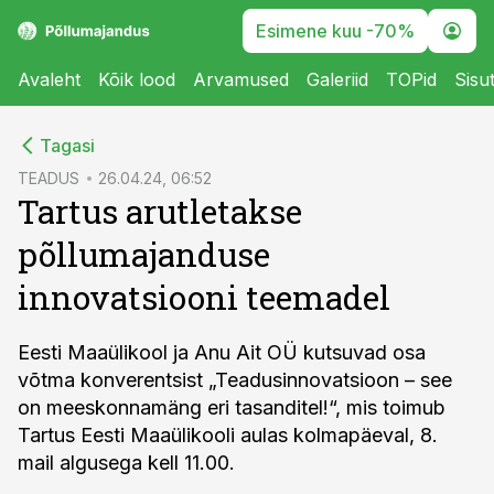
Esimene kuu -70%
Avaleht
Kõik lood
Arvamused
Galeriid
TOPid
Sisu
cebook
Tagasi
Twitter)
TEADUS
26.04.24, 06:52
Tartus arutletakse
kedIn
põllumajanduse
ail
innovatsiooni teemadel
k
Eesti Maaülikool ja Anu Ait OÜ kutsuvad osa
võtma konverentsist „Teadusinnovatsioon – see
on meeskonnamäng eri tasanditel!“, mis toimub
Tartus Eesti Maaülikooli aulas kolmapäeval, 8.
mail algusega kell 11.00.