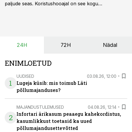
paljude seas. Koristushooajal on see kogu
tootmisprotsessi kõige kriitilisem lüli. Kui külv,
taimekaitse ja väetamine jaotuvad kuude peale, siis
saagi kättesaamine ja realiseerimine toimub sageli väga
lühikese ajavahemiku jooksul – kõigest 2-4 nädalaga.
24H
72H
Nädal
ENIMLOETUD
UUDISED
03.08.26, 12:00
1
Lugeja küsib: mis toimub Läti
põllumajanduses?
MAJANDUSTULEMUSED
04.08.26, 12:14
Infortari ärikasum peaaegu kahekordistus,
2
kasumlikkust toetasid ka uued
põllumajandusettevõtted