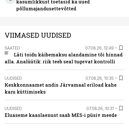
kasumlikkust toetasid ka uued
põllumajandusettevõtted
VIIMASED UUDISED
SAATED
07.08.26, 12:49
Läti toidu käibemaksu alandamine tõi hinnad
alla. Analüütik: riik teeb seal tugevat kontrolli
UUDISED
07.08.26, 10:35
Keskkonnaamet andis Järvamaal eriload kahe
karu küttimiseks
UUDISED
07.08.26, 10:31
Eluaseme kaaslaenust saab MES-i püsiv meede