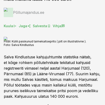
Põllumajandus.ee
Kuula
Jaga
Salvesta
Vihja
Pildil: Külili paiskunud taimekaitseprits ( pilt on illustratiivne ).
Foto:
Salva Kindlustus
Salva Kindlustuse kahjujuhtumite statistika näitab,
et kõige rohkem põllutehnikale tekitatud kahjusid
registreeriti viimasel neljal aastal Harjumaal (120),
Pärnumaal (85) ja Lääne-Virumaal (77). Suurim kahju,
mis mullu Salvas käsitleti, toimus maikuus Harjumaal.
Põllul töötades vajus masin kallakul külili, mistõttu
purunes iseliikuva taimekaitse pritsi poom ja vedelliku
paak. Kahjusuurus ulatus 140 000 euroni.