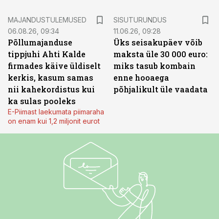
ST
MAJANDUSTULEMUSED
SISUTURUNDUS
06.08.26, 09:34
11.06.26, 09:28
Põllumajanduse
Üks seisakupäev võib
tippjuhi Ahti Kalde
maksta üle 30 000 euro:
firmades käive üldiselt
miks tasub kombain
kerkis, kasum samas
enne hooaega
nii kahekordistus kui
põhjalikult üle vaadata
ka sulas pooleks
E-Piimast laekumata piimaraha
on enam kui 1,2 miljonit eurot