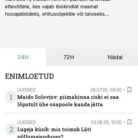
ettevõttele, kes vajab töökindlat masinat
hooajatöödeks, ehitusobjektile või talviseks
lumetõrjeks. Renditraktor kuni 200 hj aitab katta
hooajalisi töötippe, ootamatuid lisatöid või asendada
ajutiselt rivist välja langenud tehnikat, ja seda ilma suuri
investeeringuid tegemata. Baltic Agro masinarent tagab
vajaliku traktori ja lisavarustuse just siis, kui töömaht
24H
72H
Nädal
on suurim ning iga töötund on oluline.
ENIMLOETUD
UUDISED
29.07.26, 09:30
1
Maido Solovjov: piimahinna riski ei saa
lõputult ühe osapoole kanda jätta
UUDISED
03.08.26, 12:00
2
Lugeja küsib: mis toimub Läti
põllumajanduses?