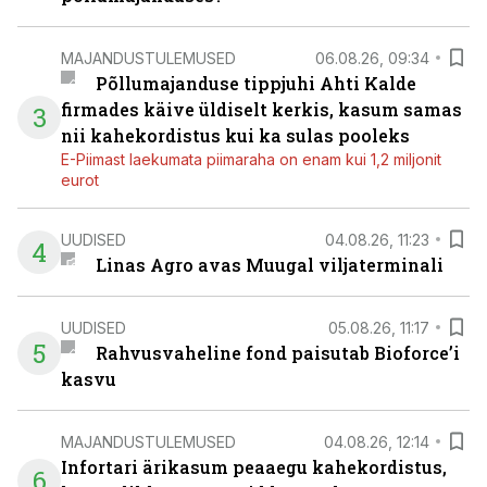
MAJANDUSTULEMUSED
06.08.26, 09:34
Põllumajanduse tippjuhi Ahti Kalde
firmades käive üldiselt kerkis, kasum samas
3
nii kahekordistus kui ka sulas pooleks
E-Piimast laekumata piimaraha on enam kui 1,2 miljonit
eurot
UUDISED
04.08.26, 11:23
4
Linas Agro avas Muugal viljaterminali
UUDISED
05.08.26, 11:17
5
Rahvusvaheline fond paisutab Bioforce’i
kasvu
MAJANDUSTULEMUSED
04.08.26, 12:14
Infortari ärikasum peaaegu kahekordistus,
6