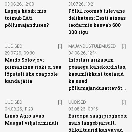
03.08.26, 12:00
31.07.26, 13:21
Lugeja küsib: mis
Põllul roomab tulevane
toimub Läti
delikatess: Eesti ainsas
põllumajanduses?
teofarmis kasvab 600
000 tigu
UUDISED
MAJANDUSTULEMUSED
29.07.26, 09:30
04.08.26, 12:14
Maido Solovjov:
Infortari ärikasum
piimahinna riski ei saa
peaaegu kahekordistus,
lõputult ühe osapoole
kasumlikkust toetasid
kanda jätta
ka uued
põllumajandusettevõtted
UUDISED
UUDISED
04.08.26, 11:23
03.08.26, 09:15
Linas Agro avas
Euroopa saagiprognoos:
Muugal viljaterminali
mais langeb järsult,
õlikultuurid kasvavad