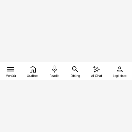
Menüü
Uudised
Raadio
Otsing
AI Chat
Logi sisse
Vana-Lõuna 39/1, 19094 Tallinn
(+372) 667 0111
pollumajandus@pollumajandus.ee