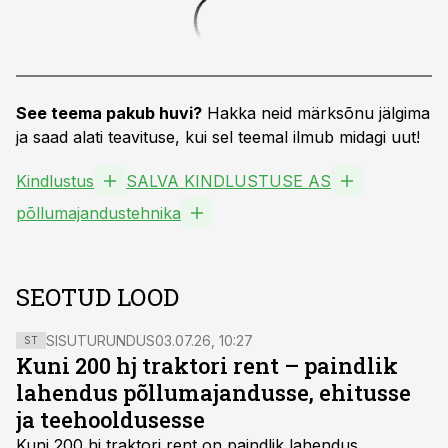
See teema pakub huvi?
Hakka neid märksõnu jälgima
ja saad alati teavituse, kui sel teemal ilmub midagi uut!
Kindlustus
SALVA KINDLUSTUSE AS
põllumajandustehnika
SEOTUD LOOD
SISUTURUNDUS
03.07.26, 10:27
ST
Kuni 200 hj traktori rent – paindlik
lahendus põllumajandusse, ehitusse
ja teehooldusesse
Kuni 200 hj traktori rent
on paindlik lahendus