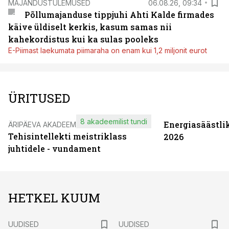
MAJANDUSTULEMUSED
06.08.26, 09:34
Põllumajanduse tippjuhi Ahti Kalde firmades
käive üldiselt kerkis, kasum samas nii
kahekordistus kui ka sulas pooleks
E-Piimast laekumata piimaraha on enam kui 1,2 miljonit eurot
ÜRITUSED
8 akadeemilist tundi
Energiasäästli
ÄRIPÄEVA AKADEEMIA
Tehisintellekti meistriklass
2026
juhtidele - vundament
HETKEL KUUM
UUDISED
UUDISED