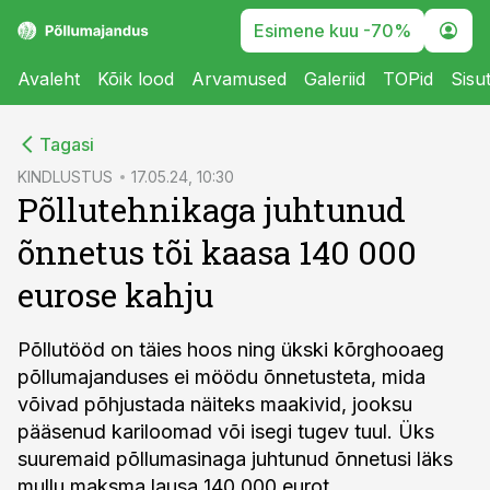
Esimene kuu -70%
Avaleht
Kõik lood
Arvamused
Galeriid
TOPid
Sisu
cebook
Tagasi
Twitter)
KINDLUSTUS
17.05.24, 10:30
Põllutehnikaga juhtunud
kedIn
õnnetus tõi kaasa 140 000
ail
eurose kahju
k
Põllutööd on täies hoos ning ükski kõrghooaeg
põllumajanduses ei möödu õnnetusteta, mida
võivad põhjustada näiteks maakivid, jooksu
pääsenud kariloomad või isegi tugev tuul. Üks
suuremaid põllumasinaga juhtunud õnnetusi läks
mullu maksma lausa 140 000 eurot.