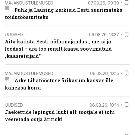
MAJANDUSTULEMUSED
07.08.26, 09:30
Puhk ja Lausing kerkisid Eesti suurimateks
toidutöösturiteks
UUDISED
06.08.26, 13:27
Aita kaitsta Eesti põllumajandust, metsi ja
loodust – ära too reisilt kaasa soovimatuid
„kaasreisijaid“
MAJANDUSTULEMUSED
06.08.26, 12:15
Arke Lihatööstuse ärikasum kasvas üle
kaheksa korra
UUDISED
06.08.26, 10:14
Jaekettide lepingud luubi all: tootjale ei tohi
veeretada ostja äririski