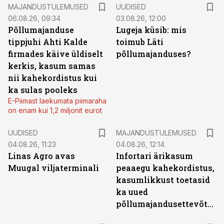
MAJANDUSTULEMUSED
UUDISED
06.08.26, 09:34
03.08.26, 12:00
Põllumajanduse
Lugeja küsib: mis
tippjuhi Ahti Kalde
toimub Läti
firmades käive üldiselt
põllumajanduses?
kerkis, kasum samas
nii kahekordistus kui
ka sulas pooleks
E-Piimast laekumata piimaraha
on enam kui 1,2 miljonit eurot
UUDISED
MAJANDUSTULEMUSED
04.08.26, 11:23
04.08.26, 12:14
Linas Agro avas
Infortari ärikasum
Muugal viljaterminali
peaaegu kahekordistus,
kasumlikkust toetasid
ka uued
põllumajandusettevõtted