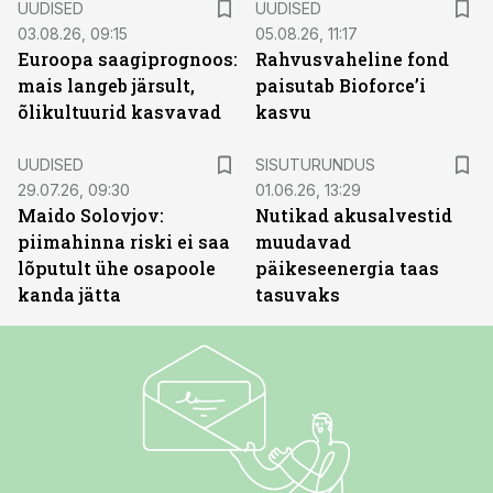
UUDISED
UUDISED
03.08.26, 09:15
05.08.26, 11:17
Euroopa saagiprognoos:
Rahvusvaheline fond
mais langeb järsult,
paisutab Bioforce’i
õlikultuurid kasvavad
kasvu
ST
UUDISED
SISUTURUNDUS
29.07.26, 09:30
01.06.26, 13:29
Maido Solovjov:
Nutikad akusalvestid
piimahinna riski ei saa
muudavad
lõputult ühe osapoole
päikeseenergia taas
kanda jätta
tasuvaks