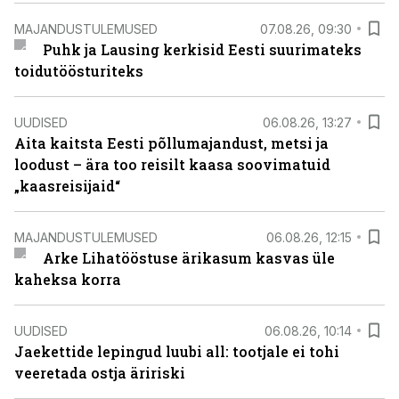
MAJANDUSTULEMUSED
07.08.26, 09:30
Puhk ja Lausing kerkisid Eesti suurimateks
toidutöösturiteks
UUDISED
06.08.26, 13:27
Aita kaitsta Eesti põllumajandust, metsi ja
loodust – ära too reisilt kaasa soovimatuid
„kaasreisijaid“
MAJANDUSTULEMUSED
06.08.26, 12:15
Arke Lihatööstuse ärikasum kasvas üle
kaheksa korra
UUDISED
06.08.26, 10:14
Jaekettide lepingud luubi all: tootjale ei tohi
veeretada ostja äririski