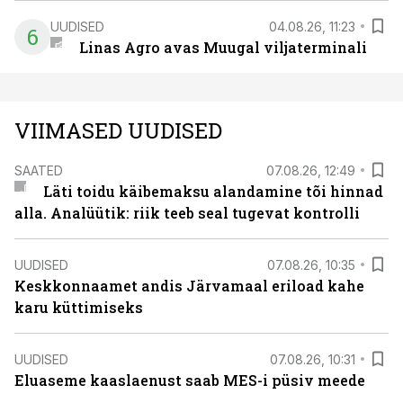
UUDISED
04.08.26, 11:23
6
Linas Agro avas Muugal viljaterminali
VIIMASED UUDISED
SAATED
07.08.26, 12:49
Läti toidu käibemaksu alandamine tõi hinnad
alla. Analüütik: riik teeb seal tugevat kontrolli
UUDISED
07.08.26, 10:35
Keskkonnaamet andis Järvamaal eriload kahe
karu küttimiseks
UUDISED
07.08.26, 10:31
Eluaseme kaaslaenust saab MES-i püsiv meede