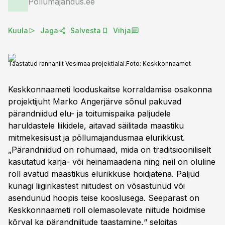
Põllumajandus.ee
Kuula
Jaga
Salvesta
Vihja
Taastatud rannaniit Vesimaa projektialal.
Foto:
Keskkonnaamet
Keskkonnaameti looduskaitse korraldamise osakonna
projektijuht Marko Angerjärve sõnul pakuvad
pärandniidud elu- ja toitumispaika paljudele
haruldastele liikidele, aitavad säilitada maastiku
mitmekesisust ja põllumajandusmaa elurikkust.
„Pärandniidud on rohumaad, mida on traditsiooniliselt
kasutatud karja- või heinamaadena ning neil on oluline
roll avatud maastikus elurikkuse hoidjatena. Paljud
kunagi liigirikastest niitudest on võsastunud või
asendunud hoopis teise kooslusega. Seepärast on
Keskkonnaameti roll olemasolevate niitude hoidmise
kõrval ka pärandniitude taastamine,“ selgitas