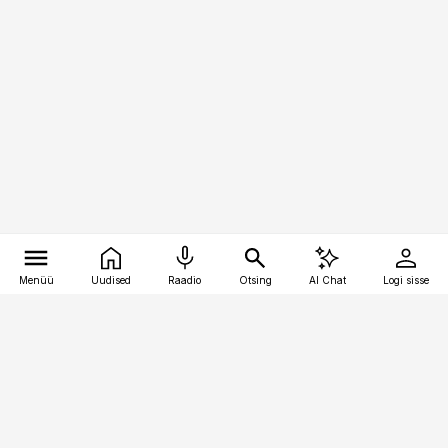
Menüü
Uudised
Raadio
Otsing
AI Chat
Logi sisse
Vana-Lõuna 39/1, 19094 Tallinn
(+372) 667 0111
pollumajandus@pollumajandus.ee