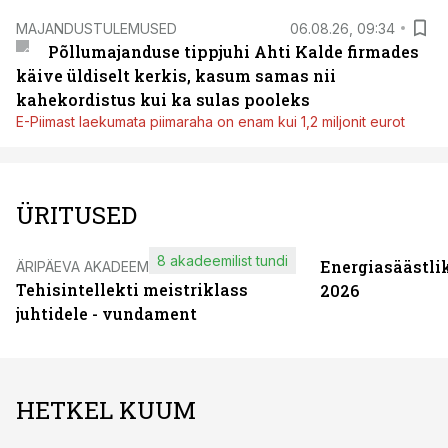
MAJANDUSTULEMUSED
06.08.26, 09:34
Põllumajanduse tippjuhi Ahti Kalde firmades
käive üldiselt kerkis, kasum samas nii
kahekordistus kui ka sulas pooleks
E-Piimast laekumata piimaraha on enam kui 1,2 miljonit eurot
ÜRITUSED
8 akadeemilist tundi
Energiasäästli
ÄRIPÄEVA AKADEEMIA
Tehisintellekti meistriklass
2026
juhtidele - vundament
HETKEL KUUM