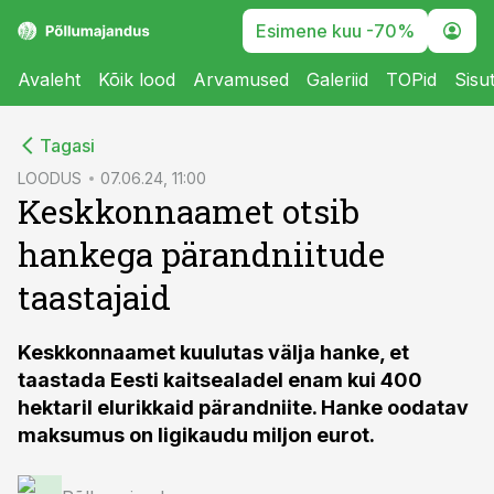
Esimene kuu -70%
Avaleht
Kõik lood
Arvamused
Galeriid
TOPid
Sisu
cebook
Tagasi
Twitter)
LOODUS
07.06.24, 11:00
Keskkonnaamet otsib
kedIn
hankega pärandniitude
ail
taastajaid
k
Keskkonnaamet kuulutas välja hanke
, et
taastada Eesti kaitsealadel enam kui 400
hektaril elurikkaid pärandniite. Hanke oodatav
maksumus on ligikaudu miljon eurot.