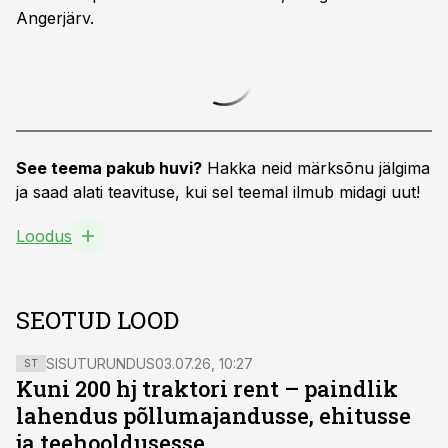
Angerjärv.
See teema pakub huvi?
Hakka neid märksõnu jälgima
ja saad alati teavituse, kui sel teemal ilmub midagi uut!
Loodus
SEOTUD LOOD
SISUTURUNDUS
03.07.26, 10:27
ST
Kuni 200 hj traktori rent – paindlik
lahendus põllumajandusse, ehitusse
ja teehooldusesse