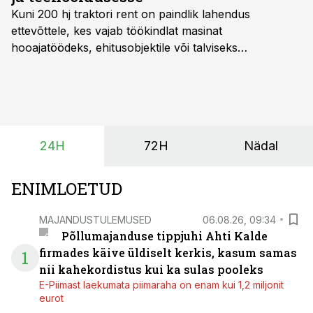
Kuni 200 hj traktori rent
on paindlik lahendus
ettevõttele, kes vajab töökindlat masinat
hooajatöödeks, ehitusobjektile või talviseks
lumetõrjeks. Renditraktor kuni 200 hj aitab katta
hooajalisi töötippe, ootamatuid lisatöid või asendada
ajutiselt rivist välja langenud tehnikat, ja seda ilma suuri
investeeringuid tegemata. Baltic Agro masinarent tagab
vajaliku traktori ja lisavarustuse just siis, kui töömaht
24H
72H
Nädal
on suurim ning iga töötund on oluline.
ENIMLOETUD
MAJANDUSTULEMUSED
06.08.26, 09:34
Põllumajanduse tippjuhi Ahti Kalde
firmades käive üldiselt kerkis, kasum samas
1
nii kahekordistus kui ka sulas pooleks
E-Piimast laekumata piimaraha on enam kui 1,2 miljonit
eurot