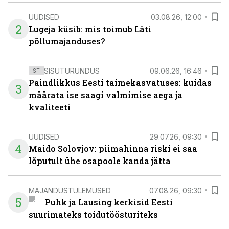
UUDISED
03.08.26, 12:00
2
Lugeja küsib: mis toimub Läti
põllumajanduses?
SISUTURUNDUS
09.06.26, 16:46
ST
Paindlikkus Eesti taimekasvatuses: kuidas
3
määrata ise saagi valmimise aega ja
kvaliteeti
UUDISED
29.07.26, 09:30
4
Maido Solovjov: piimahinna riski ei saa
lõputult ühe osapoole kanda jätta
MAJANDUSTULEMUSED
07.08.26, 09:30
5
Puhk ja Lausing kerkisid Eesti
suurimateks toidutöösturiteks