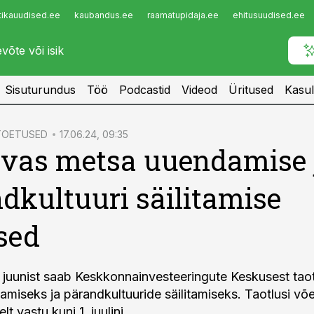
tikauudised.ee
kaubandus.ee
raamatupidaja.ee
ehitusuudised.ee
Infopank
Radar
Sisuturundus
Töö
Podcastid
Videod
Üritused
Kasul
 TOETUSED
17.06.24, 09:35
vas metsa uuendamise 
dkultuuri säilitamise
sed
. juunist saab Keskkonnainvesteeringute Keskusest tao
miseks ja pärandkultuuride säilitamiseks. Taotlusi võ
t vastu kuni 1. juulini.