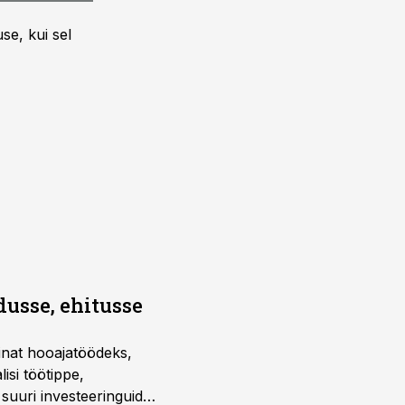
se, kui sel
dusse, ehitusse
sinat hooajatöödeks,
isi töötippe,
a suuri investeeringuid