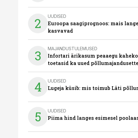
UUDISED
2
Euroopa saagiprognoos: mais langeb 
kasvavad
MAJANDUSTULEMUSED
3
Infortari ärikasum peaaegu kaheko
toetasid ka uued põllumajandusett
UUDISED
4
Lugeja küsib: mis toimub Läti põll
UUDISED
5
Piima hind langes esimesel poolaast