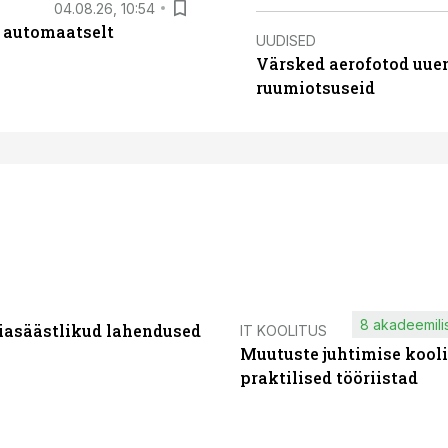
04.08.26, 10:54
 automaatselt
UUDISED
Värsked aerofotod uuen
ruumiotsuseid
8 akadeemilis
iasäästlikud lahendused
IT KOOLITUS
Muutuste juhtimise kooli
praktilised tööriistad