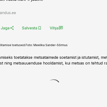
jandus.ee
Jaga
Salvesta
Vihja
litamise toetused.
Foto:
Meelika Sander-Sõrmus
iseks toetatakse metsataimede soetamist ja istutamist, m
ist ning metsauuenduse hooldamist, kui metsas on tehtud ra