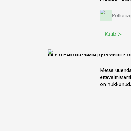
Põlluma
Kuula
KIK avas metsa uuendamise ja pärandkultuuri säi
Metsa uuendam
ettevalmistam
on hukkunud.