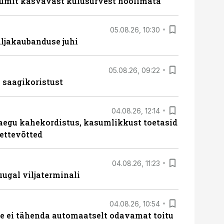
umit kasvavast kulusurvest hoolimata
05.08.26, 10:30
ljakaubanduse juhi
05.08.26, 09:22
 saagikoristust
04.08.26, 12:14
aegu kahekordistus, kasumlikkust toetasid
ettevõtted
04.08.26, 11:23
ugal viljaterminali
04.08.26, 10:54
 ei tähenda automaatselt odavamat toitu