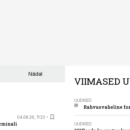
asinarent tagab vajaliku traktori ja lisavarustuse just siis,
line.
Nädal
VIIMASED U
UUDISED
Rahvusvaheline fon
04.08.26, 11:23
rminali
UUDISED