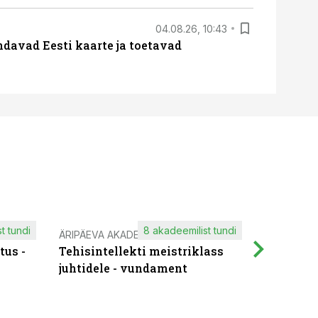
04.08.26, 10:43
davad Eesti kaarte ja toetavad
t tundi
8 akadeemilist tundi
ÄRIPÄEVA AKADEEMIA
IT KOOLIT
tus -
Tehisintellekti meistriklass
Muutuste
juhtidele - vundament
praktilis