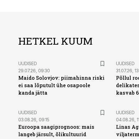
HETKEL KUUM
UUDISED
UUDISED
29.07.26, 09:30
31.07.26, 13
Maido Solovjov: piimahinna riski
Põllul r
ei saa lõputult ühe osapoole
delikates
kanda jätta
kasvab 6
UUDISED
UUDISED
03.08.26, 09:15
04.08.26, 1
Euroopa saagiprognoos: mais
Linas Ag
langeb järsult, õlikultuurid
viljaterm