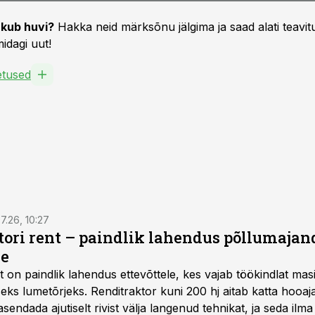
kub huvi?
Hakka neid märksõnu jälgima ja saad alati teavitu
idagi uut!
oetused
7.26, 10:27
ktori rent – paindlik lahendus põllumajan
se
t
on paindlik lahendus ettevõttele, kes vajab töökindlat ma
iseks lumetõrjeks. Renditraktor kuni 200 hj aitab katta hooajal
asendada ajutiselt rivist välja langenud tehnikat, ja seda ilm