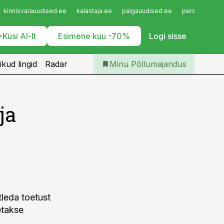
Iseteenindus
kinnisvarauudised.ee
kalastaja.ee
palgauudised.ee
personaliuudi
Telli Põllumajandus
Küsi AI-lt
Esimene kuu -70%
Logi sisse
ikud lingid
Radar
Minu Põllumajandus
ja
tleda toetust
etakse