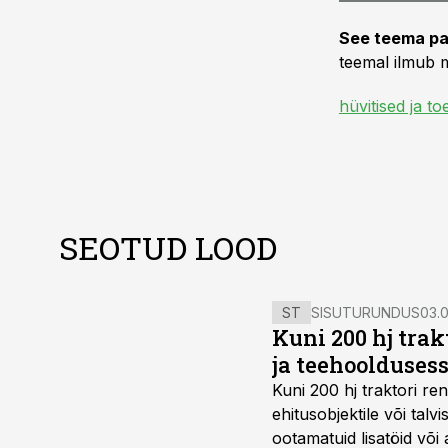
See teema pa
teemal ilmub m
hüvitised ja t
SEOTUD LOOD
ST
SISUTURUNDUS
03.0
Kuni 200 hj tra
ja teehoolduses
Kuni 200 hj traktori ren
ehitusobjektile või talv
ootamatuid lisatöid või 