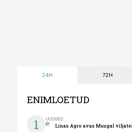
tegemata. Baltic Agro m
ning iga töötund on olu
24H
72H
ENIMLOETUD
UUDISED
1
Linas Agro avas Muugal viljate