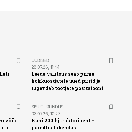
UUDISED
28.07.26, 11:44
Läti
Leedu valitsus seab piima
kokkuostjatele uued piirid ja
tugevdab tootjate positsiooni
ST
SISUTURUNDUS
03.07.26, 10:27
vu võib
Kuni 200 hj traktori rent –
 nii
paindlik lahendus