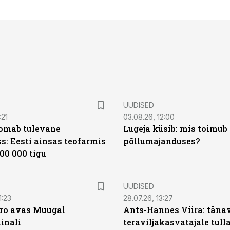
UUDISED
:21
03.08.26, 12:00
oomab tulevane
Lugeja küsib: mis toimub 
s: Eesti ainsas teofarmis
põllumajanduses?
00 000 tigu
UUDISED
1:23
28.07.26, 13:27
ro avas Muugal
Ants-Hannes Viira: täna
inali
teraviljakasvatajale tulla