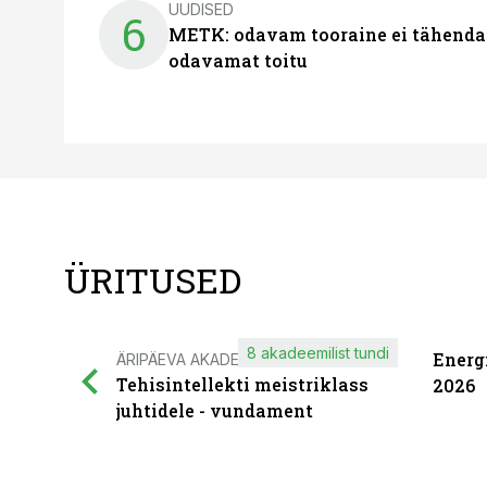
UUDISED
6
METK: odavam tooraine ei tähenda
odavamat toitu
ÜRITUSED
8 akadeemilist tundi
Energ
ÄRIPÄEVA AKADEEMIA
Tehisintellekti meistriklass
2026
juhtidele - vundament