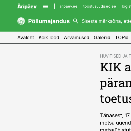
aripaev.ee
tööstusuudised.ee
logis
kaubandus.ee
imelineajalugu.ee
kinnisvarauudised.ee
imelineteadus.ee
Avaleht
Kõik lood
Arvamused
Galeriid
TOPid
cebook
HÜVITISED JA
KIK a
Twitter)
kedIn
päran
ail
toetu
k
Tänasest, 17
metsa uuenda
metsaühistutel