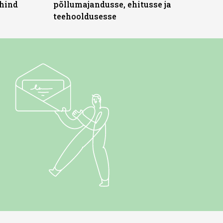
 hind
põllumajandusse, ehitusse ja
teehooldusesse