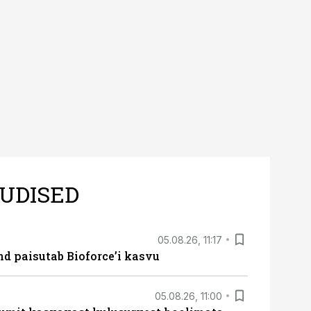
 kui töömaht on suurim
UDISED
05.08.26, 11:17
d paisutab Bioforce’i kasvu
05.08.26, 11:00