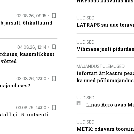
HKFoods kasvatas kas
03.08.26, 09:15
UUDISED
järsult, õlikultuurid
LATRAPS sai uue teravi
UUDISED
04.08.26, 12:14
Vihmane juuli pidurdas
rdistus, kasumlikkust
evõtted
MAJANDUSTULEMUSED
Infortari ärikasum pea
03.08.26, 12:00
ka uued põllumajandus
umajanduses?
UUDISED
Linas Agro avas Mu
03.08.26, 14:00
al ligi 15 protsenti
UUDISED
METK: odavam tooraine