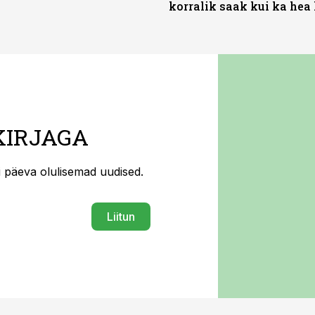
korralik saak kui ka hea
KIRJAGA
ti päeva olulisemad uudised.
Liitun