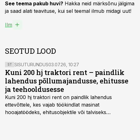
See teema pakub huvi?
Hakka neid märksõnu jälgima
ja saad alati teavituse, kui sel teemal ilmub midagi uut!
Ilm
SEOTUD LOOD
SISUTURUNDUS
03.07.26, 10:27
ST
Kuni 200 hj traktori rent – paindlik
lahendus põllumajandusse, ehitusse
ja teehooldusesse
Kuni 200 hj traktori rent
on paindlik lahendus
ettevõttele, kes vajab töökindlat masinat
hooajatöödeks, ehitusobjektile või talviseks
lumetõrjeks. Renditraktor kuni 200 hj aitab katta
hooajalisi töötippe, ootamatuid lisatöid või asendada
ajutiselt rivist välja langenud tehnikat, ja seda ilma suuri