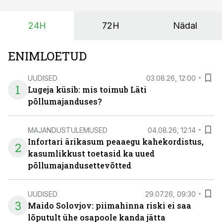
investeeringuid tegemata. Baltic Agro masinarent tagab
vajaliku traktori ja lisavarustuse just siis, kui töömaht
24H
72H
Nädal
on suurim ning iga töötund on oluline.
ENIMLOETUD
UUDISED
03.08.26, 12:00
1
Lugeja küsib: mis toimub Läti
põllumajanduses?
MAJANDUSTULEMUSED
04.08.26, 12:14
Infortari ärikasum peaaegu kahekordistus,
2
kasumlikkust toetasid ka uued
põllumajandusettevõtted
UUDISED
29.07.26, 09:30
3
Maido Solovjov: piimahinna riski ei saa
lõputult ühe osapoole kanda jätta