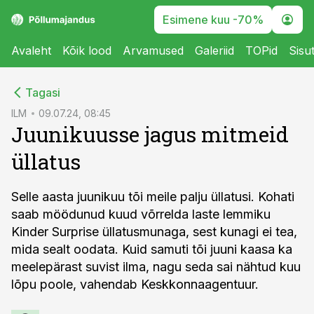
Esimene kuu -70%
Avaleht
Kõik lood
Arvamused
Galeriid
TOPid
Sisu
cebook
Tagasi
Twitter)
ILM
09.07.24, 08:45
Juunikuusse jagus mitmeid
kedIn
üllatus
ail
k
Selle aasta juunikuu tõi meile palju üllatusi. Kohati
saab möödunud kuud võrrelda laste lemmiku
Kinder Surprise
üllatusmunaga, sest kunagi ei tea,
mida sealt oodata. Kuid samuti tõi juuni kaasa ka
meelepärast suvist ilma, nagu seda sai nähtud kuu
lõpu poole, vahendab Keskkonnaagentuur.