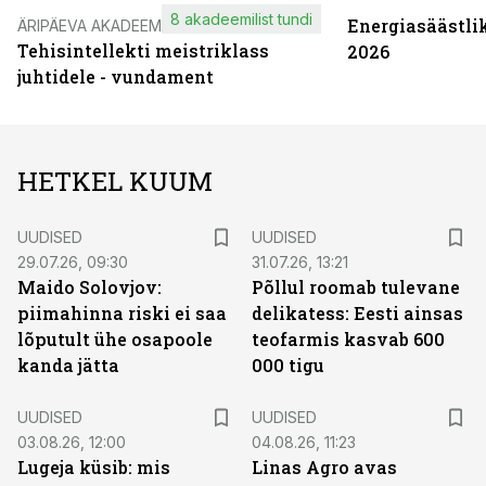
8 akadeemilist tundi
Energiasäästli
ÄRIPÄEVA AKADEEMIA
Tehisintellekti meistriklass
2026
juhtidele - vundament
HETKEL KUUM
UUDISED
UUDISED
29.07.26, 09:30
31.07.26, 13:21
Maido Solovjov:
Põllul roomab tulevane
piimahinna riski ei saa
delikatess: Eesti ainsas
lõputult ühe osapoole
teofarmis kasvab 600
kanda jätta
000 tigu
UUDISED
UUDISED
03.08.26, 12:00
04.08.26, 11:23
Lugeja küsib: mis
Linas Agro avas