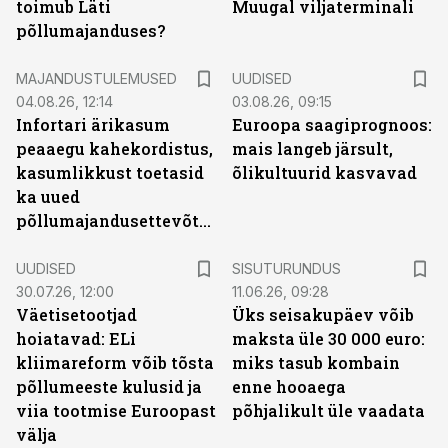
toimub Läti
Muugal viljaterminali
põllumajanduses?
MAJANDUSTULEMUSED
UUDISED
04.08.26, 12:14
03.08.26, 09:15
Infortari ärikasum
Euroopa saagiprognoos:
peaaegu kahekordistus,
mais langeb järsult,
kasumlikkust toetasid
õlikultuurid kasvavad
ka uued
põllumajandusettevõtted
ST
UUDISED
SISUTURUNDUS
30.07.26, 12:00
11.06.26, 09:28
Väetisetootjad
Üks seisakupäev võib
hoiatavad: ELi
maksta üle 30 000 euro:
kliimareform võib tõsta
miks tasub kombain
põllumeeste kulusid ja
enne hooaega
viia tootmise Euroopast
põhjalikult üle vaadata
välja