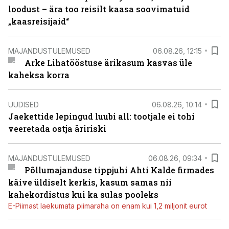
loodust – ära too reisilt kaasa soovimatuid
„kaasreisijaid“
MAJANDUSTULEMUSED
06.08.26, 12:15
Arke Lihatööstuse ärikasum kasvas üle
kaheksa korra
UUDISED
06.08.26, 10:14
Jaekettide lepingud luubi all: tootjale ei tohi
veeretada ostja äririski
MAJANDUSTULEMUSED
06.08.26, 09:34
Põllumajanduse tippjuhi Ahti Kalde firmades
käive üldiselt kerkis, kasum samas nii
kahekordistus kui ka sulas pooleks
E-Piimast laekumata piimaraha on enam kui 1,2 miljonit eurot