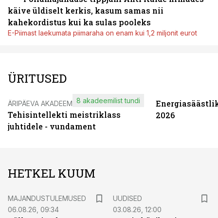
käive üldiselt kerkis, kasum samas nii
kahekordistus kui ka sulas pooleks
E-Piimast laekumata piimaraha on enam kui 1,2 miljonit eurot
ÜRITUSED
8 akadeemilist tundi
Energiasäästli
ÄRIPÄEVA AKADEEMIA
Tehisintellekti meistriklass
2026
juhtidele - vundament
HETKEL KUUM
MAJANDUSTULEMUSED
UUDISED
06.08.26, 09:34
03.08.26, 12:00