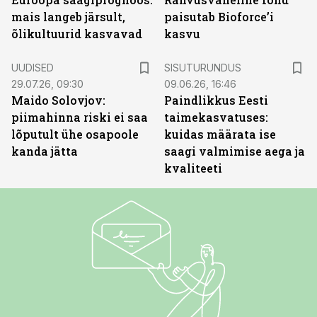
mais langeb järsult,
paisutab Bioforce’i
õlikultuurid kasvavad
kasvu
ST
UUDISED
SISUTURUNDUS
29.07.26, 09:30
09.06.26, 16:46
Maido Solovjov:
Paindlikkus Eesti
piimahinna riski ei saa
taimekasvatuses:
lõputult ühe osapoole
kuidas määrata ise
kanda jätta
saagi valmimise aega ja
kvaliteeti