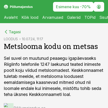
Esimene kuu -70%
Avaleht
Kõik lood
Arvamused
Galeriid
TOPid
Sisu
cebook
Tagasi
Twitter)
LOODUS
10.07.24, 11:17
Metslooma kodu on metsas
kedIn
ail
Sel suvel on muutunud peaaegu igapäevaseks
Riigiinfo telefonile 1247 laekunud teated inimeste
k
poolt koju viidud metsloomadest. Keskkonnaamet
tuletab meelde, et metslooma loodusest
eemaldamisega kaasnevad mitmed ohud nii
loomale endale kui inimesele, mistõttu tohib seda
teha üksnes Keskkonnaameti loal.