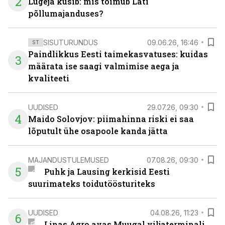
2
Lugeja küsib: mis toimub Läti
põllumajanduses?
SISUTURUNDUS
09.06.26, 16:46
ST
Paindlikkus Eesti taimekasvatuses: kuidas
3
määrata ise saagi valmimise aega ja
kvaliteeti
UUDISED
29.07.26, 09:30
4
Maido Solovjov: piimahinna riski ei saa
lõputult ühe osapoole kanda jätta
MAJANDUSTULEMUSED
07.08.26, 09:30
5
Puhk ja Lausing kerkisid Eesti
suurimateks toidutöösturiteks
UUDISED
04.08.26, 11:23
6
Linas Agro avas Muugal viljaterminali