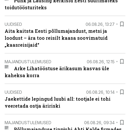
Puhk ja Lausing kerkisid Eesti suurimateks
toidutöösturiteks
UUDISED
06.08.26, 13:27
Aita kaitsta Eesti põllumajandust, metsi ja
loodust – ära too reisilt kaasa soovimatuid
„kaasreisijaid“
MAJANDUSTULEMUSED
06.08.26, 12:15
Arke Lihatööstuse ärikasum kasvas üle
kaheksa korra
UUDISED
06.08.26, 10:14
Jaekettide lepingud luubi all: tootjale ei tohi
veeretada ostja äririski
MAJANDUSTULEMUSED
06.08.26, 09:34
Põllumajanduse tippjuhi Ahti Kalde firmades