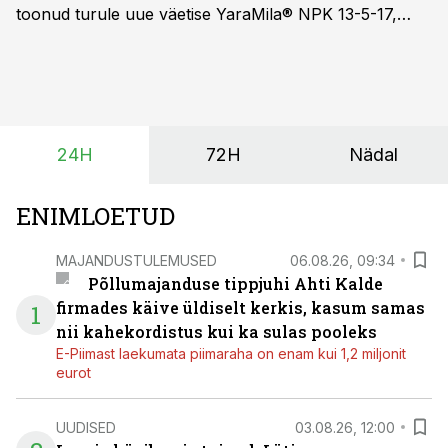
toonud turule uue väetise YaraMila® NPK 13-5-17,
mille eesmärk on mitte ainult parandada saagikust,
vaid ka muuta põllumeeste mõtteviisi väetamise
ajastuse ja koguste osas.
24H
72H
Nädal
ENIMLOETUD
MAJANDUSTULEMUSED
06.08.26, 09:34
Põllumajanduse tippjuhi Ahti Kalde
firmades käive üldiselt kerkis, kasum samas
1
nii kahekordistus kui ka sulas pooleks
E-Piimast laekumata piimaraha on enam kui 1,2 miljonit
eurot
UUDISED
03.08.26, 12:00