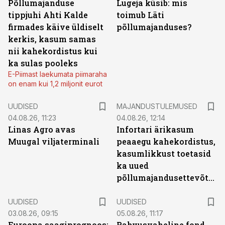
Põllumajanduse
Lugeja küsib: mis
tippjuhi Ahti Kalde
toimub Läti
firmades käive üldiselt
põllumajanduses?
kerkis, kasum samas
nii kahekordistus kui
ka sulas pooleks
E-Piimast laekumata piimaraha
on enam kui 1,2 miljonit eurot
UUDISED
MAJANDUSTULEMUSED
04.08.26, 11:23
04.08.26, 12:14
Linas Agro avas
Infortari ärikasum
Muugal viljaterminali
peaaegu kahekordistus,
kasumlikkust toetasid
ka uued
põllumajandusettevõtted
UUDISED
UUDISED
03.08.26, 09:15
05.08.26, 11:17
Euroopa saagiprognoos:
Rahvusvaheline fond