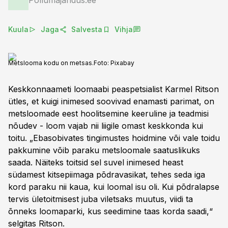
Põllumajandus.ee
Kuula
Jaga
Salvesta
Vihja
Metslooma kodu on metsas.
Foto:
Pixabay
Keskkonnaameti loomaabi peaspetsialist Karmel Ritson
ütles, et kuigi inimesed soovivad enamasti parimat, on
metsloomade eest hoolitsemine keeruline ja teadmisi
nõudev - loom vajab nii liigile omast keskkonda kui
toitu. „Ebasobivates tingimustes hoidmine või vale toidu
pakkumine võib paraku metsloomale saatuslikuks
saada. Näiteks toitsid sel suvel inimesed heast
südamest kitsepiimaga põdravasikat, tehes seda iga
kord paraku nii kaua, kui loomal isu oli. Kui põdralapse
tervis ületoitmisest juba viletsaks muutus, viidi ta
õnneks loomaparki, kus seedimine taas korda saadi,“
selgitas Ritson.