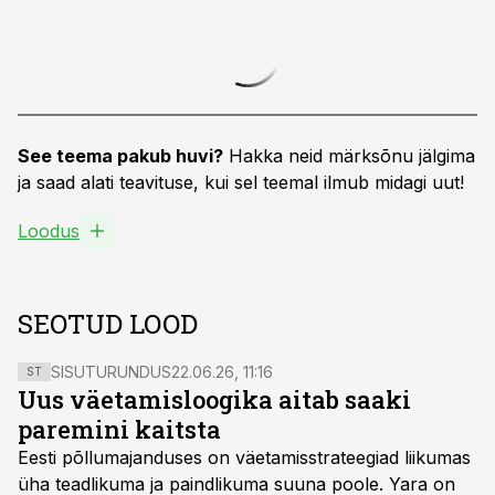
See teema pakub huvi?
Hakka neid märksõnu jälgima
ja saad alati teavituse, kui sel teemal ilmub midagi uut!
Loodus
SEOTUD LOOD
SISUTURUNDUS
22.06.26, 11:16
ST
Uus väetamisloogika aitab saaki
paremini kaitsta
Eesti põllumajanduses on väetamisstrateegiad liikumas
üha teadlikuma ja paindlikuma suuna poole. Yara on