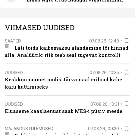
VIIMASED UUDISED
SAATED
07.08.26, 12:49
Läti toidu käibemaksu alandamine tõi hinnad
alla. Analüütik: riik teeb seal tugevat kontrolli
UUDISED
07.08.26, 10:35
Keskkonnaamet andis Järvamaal eriload kahe
karu küttimiseks
UUDISED
07.08.26, 10:31
Eluaseme kaaslaenust saab MES-i püsiv meede
MAJANDUSTULEMUSED
07.08.26, 09:30