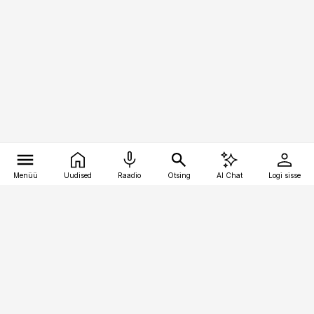
Menüü
Uudised
Raadio
Otsing
AI Chat
Logi sisse
Vana-Lõuna 39/1, 19094 Tallinn
(+372) 667 0111
pollumajandus@pollumajandus.ee