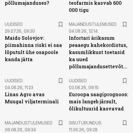
põllumajanduses?
teofarmis kasvab 600
000 tigu
UUDISED
MAJANDUSTULEMUSED
29.07.26, 09:30
04.08.26, 12:14
Maido Solovjov:
Infortari ärikasum
piimahinna riski ei saa
peaaegu kahekordistus,
lõputult ühe osapoole
kasumlikkust toetasid
kanda jätta
ka uued
põllumajandusettevõtted
UUDISED
UUDISED
04.08.26, 11:23
03.08.26, 09:15
Linas Agro avas
Euroopa saagiprognoos:
Muugal viljaterminali
mais langeb järsult,
õlikultuurid kasvavad
ST
MAJANDUSTULEMUSED
SISUTURUNDUS
06.08.26, 09:34
11.06.26, 09:28