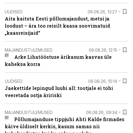
UUDISED
06.08.26, 13:27
Aita kaitsta Eesti põllumajandust, metsi ja
loodust – ära too reisilt kaasa soovimatuid
„kaasreisijaid“
MAJANDUSTULEMUSED
06.08.26, 12:15
Arke Lihatööstuse ärikasum kasvas üle
kaheksa korra
UUDISED
06.08.26, 10:14
Jaekettide lepingud luubi all: tootjale ei tohi
veeretada ostja äririski
MAJANDUSTULEMUSED
06.08.26, 09:34
Põllumajanduse tippjuhi Ahti Kalde firmades
käive üldiselt kerkis, kasum samas nii