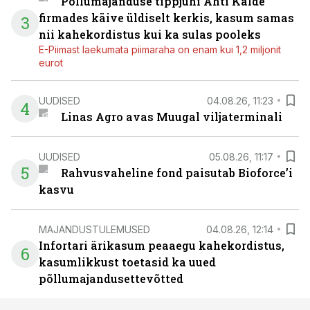
Põllumajanduse tippjuhi Ahti Kalde
firmades käive üldiselt kerkis, kasum samas
3
nii kahekordistus kui ka sulas pooleks
E-Piimast laekumata piimaraha on enam kui 1,2 miljonit
eurot
UUDISED
04.08.26, 11:23
4
Linas Agro avas Muugal viljaterminali
UUDISED
05.08.26, 11:17
5
Rahvusvaheline fond paisutab Bioforce’i
kasvu
MAJANDUSTULEMUSED
04.08.26, 12:14
Infortari ärikasum peaaegu kahekordistus,
6
kasumlikkust toetasid ka uued
põllumajandusettevõtted