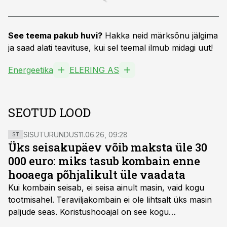
See teema pakub huvi?
Hakka neid märksõnu jälgima
ja saad alati teavituse, kui sel teemal ilmub midagi uut!
Energeetika
ELERING AS
SEOTUD LOOD
SISUTURUNDUS
11.06.26, 09:28
ST
Üks seisakupäev võib maksta üle 30
000 euro: miks tasub kombain enne
hooaega põhjalikult üle vaadata
Kui kombain seisab, ei seisa ainult masin, vaid kogu
tootmisahel.
Teraviljakombain ei ole lihtsalt üks masin
paljude seas. Koristushooajal on see kogu
tootmisprotsessi kõige kriitilisem lüli. Kui külv,