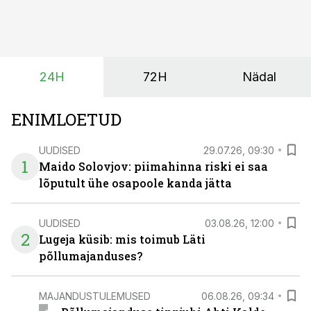
taimekaitse ja väetamine jaotuvad kuude peale, siis
saagi kättesaamine ja realiseerimine toimub sageli väga
lühikese ajavahemiku jooksul – kõigest 2-4 nädalaga.
24H
72H
Nädal
ENIMLOETUD
UUDISED
29.07.26, 09:30
1
Maido Solovjov: piimahinna riski ei saa
lõputult ühe osapoole kanda jätta
UUDISED
03.08.26, 12:00
2
Lugeja küsib: mis toimub Läti
põllumajanduses?
MAJANDUSTULEMUSED
06.08.26, 09:34