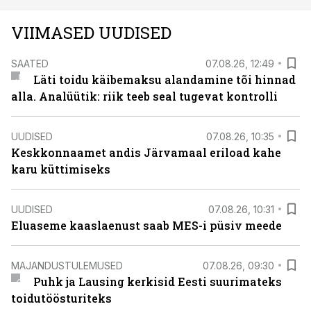
VIIMASED UUDISED
SAATED
07.08.26, 12:49
Läti toidu käibemaksu alandamine tõi hinnad
alla. Analüütik: riik teeb seal tugevat kontrolli
UUDISED
07.08.26, 10:35
Keskkonnaamet andis Järvamaal eriload kahe
karu küttimiseks
UUDISED
07.08.26, 10:31
Eluaseme kaaslaenust saab MES-i püsiv meede
MAJANDUSTULEMUSED
07.08.26, 09:30
Puhk ja Lausing kerkisid Eesti suurimateks
toidutöösturiteks