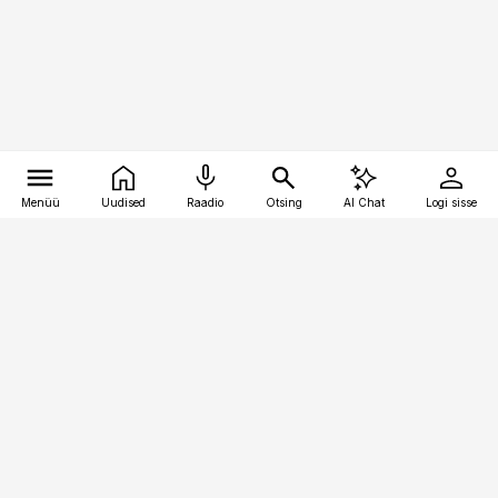
Menüü
Uudised
Raadio
Otsing
AI Chat
Logi sisse
Vana-Lõuna 39/1, 19094 Tallinn
(+372) 667 0111
pollumajandus@pollumajandus.ee
Telli
Reklaam
Firmast