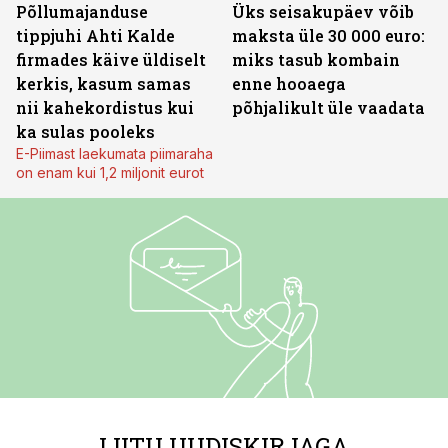
Põllumajanduse
Üks seisakupäev võib
tippjuhi Ahti Kalde
maksta üle 30 000 euro:
firmades käive üldiselt
miks tasub kombain
kerkis, kasum samas
enne hooaega
nii kahekordistus kui
põhjalikult üle vaadata
ka sulas pooleks
E-Piimast laekumata piimaraha
on enam kui 1,2 miljonit eurot
LIITU UUDISKIRJAGA