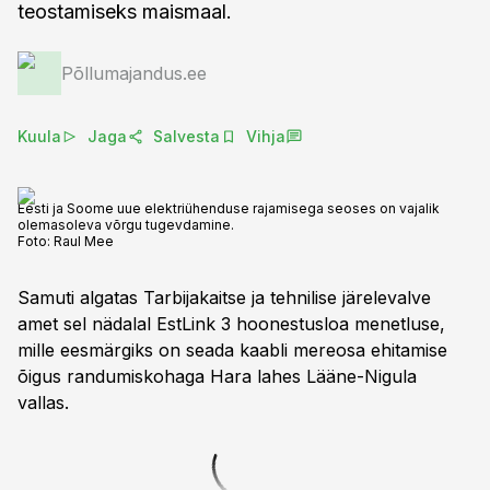
teostamiseks maismaal.
Põllumajandus.ee
Kuula
Jaga
Salvesta
Vihja
Eesti ja Soome uue elektriühenduse rajamisega seoses on vajalik
olemasoleva võrgu tugevdamine.
Foto:
Raul Mee
Samuti algatas Tarbijakaitse ja tehnilise järelevalve
amet sel nädalal EstLink 3 hoonestusloa menetluse,
mille eesmärgiks on seada kaabli mereosa ehitamise
õigus randumiskohaga Hara lahes Lääne-Nigula
vallas.