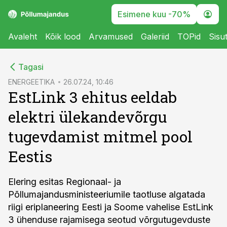
Esimene kuu -70%
Avaleht
Kõik lood
Arvamused
Galeriid
TOPid
Sisu
cebook
Tagasi
Twitter)
ENERGEETIKA
26.07.24, 10:46
EstLink 3 ehitus eeldab
kedIn
elektri ülekandevõrgu
ail
tugevdamist mitmel pool
k
Eestis
Elering esitas Regionaal- ja
Põllumajandusministeeriumile taotluse algatada
riigi eriplaneering Eesti ja Soome vahelise EstLink
3 ühenduse rajamisega seotud võrgutugevduste