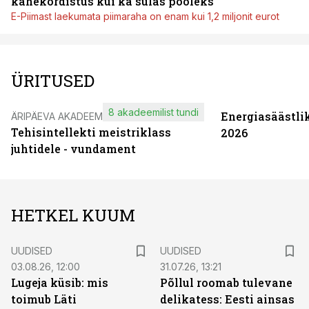
kahekordistus kui ka sulas pooleks
E-Piimast laekumata piimaraha on enam kui 1,2 miljonit eurot
ÜRITUSED
8 akadeemilist tundi
Energiasäästli
ÄRIPÄEVA AKADEEMIA
Tehisintellekti meistriklass
2026
juhtidele - vundament
HETKEL KUUM
UUDISED
UUDISED
03.08.26, 12:00
31.07.26, 13:21
Lugeja küsib: mis
Põllul roomab tulevane
toimub Läti
delikatess: Eesti ainsas