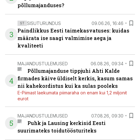
põllumajanduses?
SISUTURUNDUS
09.06.26, 16:46
ST
Paindlikkus Eesti taimekasvatuses: kuidas
3
määrata ise saagi valmimise aega ja
kvaliteeti
MAJANDUSTULEMUSED
06.08.26, 09:34
Põllumajanduse tippjuhi Ahti Kalde
firmades käive üldiselt kerkis, kasum samas
4
nii kahekordistus kui ka sulas pooleks
E-Piimast laekumata piimaraha on enam kui 1,2 miljonit
eurot
MAJANDUSTULEMUSED
07.08.26, 09:30
5
Puhk ja Lausing kerkisid Eesti
suurimateks toidutöösturiteks