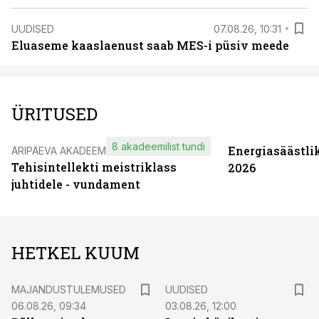
UUDISED
07.08.26, 10:31
Eluaseme kaaslaenust saab MES-i püsiv meede
ÜRITUSED
8 akadeemilist tundi
Energiasäästli
ÄRIPÄEVA AKADEEMIA
Tehisintellekti meistriklass
2026
juhtidele - vundament
HETKEL KUUM
MAJANDUSTULEMUSED
UUDISED
06.08.26, 09:34
03.08.26, 12:00