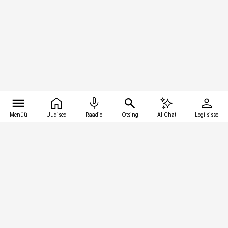
Menüü
Uudised
Raadio
Otsing
AI Chat
Logi sisse
Vana-Lõuna 39/1, 19094 Tallinn
(+372) 667 0111
pollumajandus@pollumajandus.ee
Telli
Reklaam