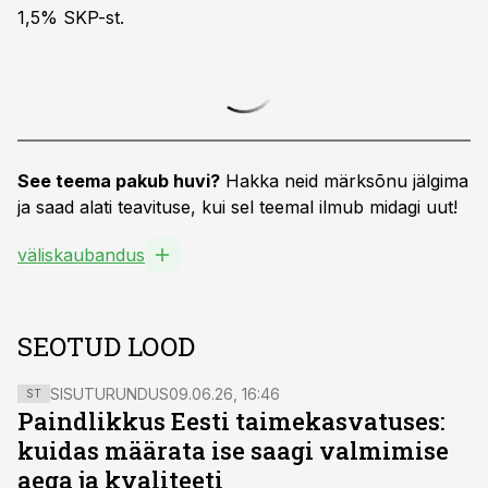
1,5% SKP-st.
See teema pakub huvi?
Hakka neid märksõnu jälgima
ja saad alati teavituse, kui sel teemal ilmub midagi uut!
väliskaubandus
SEOTUD LOOD
SISUTURUNDUS
09.06.26, 16:46
ST
Paindlikkus Eesti taimekasvatuses:
kuidas määrata ise saagi valmimise
aega ja kvaliteeti