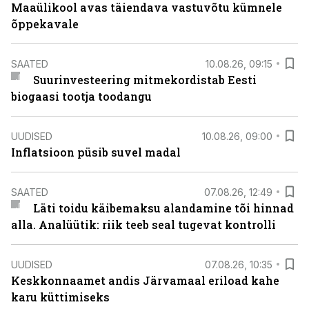
Maaülikool avas täiendava vastuvõtu kümnele
õppekavale
SAATED
10.08.26, 09:15
Suurinvesteering mitmekordistab Eesti
biogaasi tootja toodangu
UUDISED
10.08.26, 09:00
Inflatsioon püsib suvel madal
SAATED
07.08.26, 12:49
Läti toidu käibemaksu alandamine tõi hinnad
alla. Analüütik: riik teeb seal tugevat kontrolli
UUDISED
07.08.26, 10:35
Keskkonnaamet andis Järvamaal eriload kahe
karu küttimiseks