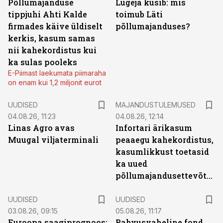
Põllumajanduse
Lugeja küsib: mis
tippjuhi Ahti Kalde
toimub Läti
firmades käive üldiselt
põllumajanduses?
kerkis, kasum samas
nii kahekordistus kui
ka sulas pooleks
E-Piimast laekumata piimaraha
on enam kui 1,2 miljonit eurot
UUDISED
MAJANDUSTULEMUSED
04.08.26, 11:23
04.08.26, 12:14
Linas Agro avas
Infortari ärikasum
Muugal viljaterminali
peaaegu kahekordistus,
kasumlikkust toetasid
ka uued
põllumajandusettevõtted
UUDISED
UUDISED
03.08.26, 09:15
05.08.26, 11:17
Euroopa saagiprognoos:
Rahvusvaheline fond