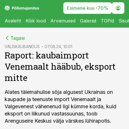
Esimene kuu -70%
Avaleht
Kõik lood
Arvamused
Galeriid
TOPid
Sisu
cebook
Tagasi
Twitter)
VÄLISKAUBANDUS
07.08.24, 10:01
Raport: kaubaimport
kedIn
Venemaalt hääbub, eksport
ail
mitte
k
Alates täiemahulise sõja algusest Ukrainas on
kaupade ja teenuste import Venemaalt ja
Valgevenest vähenenud ligi kümme korda, kuid
eksport on liikunud vastassuunas, toob
Arenguseire Keskus välja värskes lühirapotis.