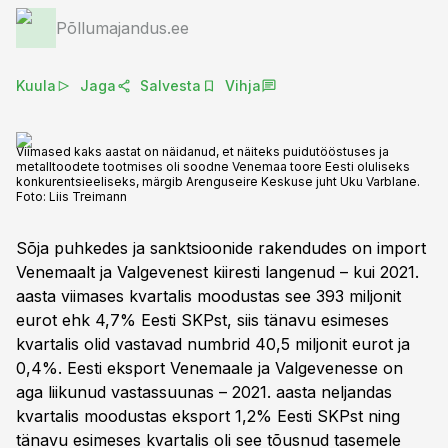
Põllumajandus.ee
Kuula
Jaga
Salvesta
Vihja
Viimased kaks aastat on näidanud, et näiteks puidutööstuses ja
metalltoodete tootmises oli soodne Venemaa toore Eesti oluliseks
konkurentsieeliseks, märgib Arenguseire Keskuse juht Uku Varblane.
Foto:
Liis Treimann
Sõja puhkedes ja sanktsioonide rakendudes on import
Venemaalt ja Valgevenest kiiresti langenud – kui 2021.
aasta viimases kvartalis moodustas see 393 miljonit
eurot ehk 4,7% Eesti SKPst, siis tänavu esimeses
kvartalis olid vastavad numbrid 40,5 miljonit eurot ja
0,4%. Eesti eksport Venemaale ja Valgevenesse on
aga liikunud vastassuunas – 2021. aasta neljandas
kvartalis moodustas eksport 1,2% Eesti SKPst ning
tänavu esimeses kvartalis oli see tõusnud tasemele