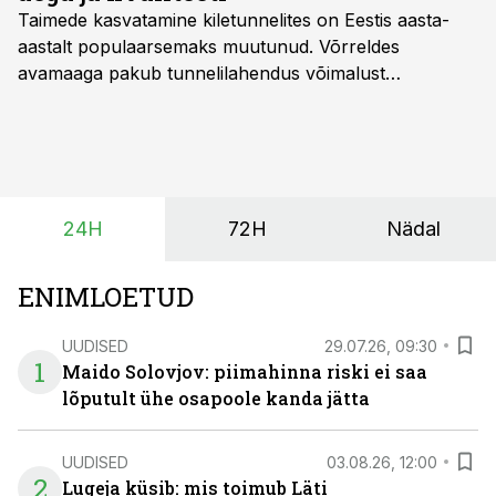
Taimede kasvatamine kiletunnelites on Eestis aasta-
aastalt populaarsemaks muutunud. Võrreldes
avamaaga pakub tunnelilahendus võimalust
saagikoristuse algust kuni kahe nädala võrra
varasemaks tuua või hoopis hilisemaks lükata. Hästi
planeerides on tänu sellele võimalik saada ka saagi
eest turul kõrgemat hinda.
24H
72H
Nädal
ENIMLOETUD
UUDISED
29.07.26, 09:30
1
Maido Solovjov: piimahinna riski ei saa
lõputult ühe osapoole kanda jätta
UUDISED
03.08.26, 12:00
2
Lugeja küsib: mis toimub Läti