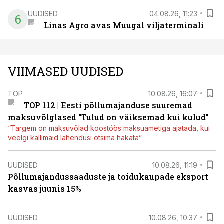
UUDISED
04.08.26, 11:23
6
Linas Agro avas Muugal viljaterminali
VIIMASED UUDISED
TOP
10.08.26, 16:07
TOP 112 | Eesti põllumajanduse suuremad
maksuvõlglased “Tulud on väiksemad kui kulud”
“Targem on maksuvõlad koostöös maksuametiga ajatada, kui
veelgi kallimaid lahendusi otsima hakata”
UUDISED
10.08.26, 11:19
Põllumajandussaaduste ja toidukaupade eksport
kasvas juunis 15%
UUDISED
10.08.26, 10:37