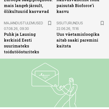
mais langeb järsult,
paisutab Bioforce’i
õlikultuurid kasvavad
kasvu
ST
MAJANDUSTULEMUSED
SISUTURUNDUS
07.08.26, 09:30
22.06.26, 11:16
Puhk ja Lausing
Uus väetamisloogika
kerkisid Eesti
aitab saaki paremini
suurimateks
kaitsta
toidutöösturiteks