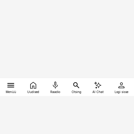
Menüü
Uudised
Raadio
Otsing
AI Chat
Logi sisse
Vana-Lõuna 39/1, 19094 Tallinn
(+372) 667 0111