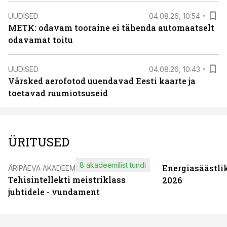
UUDISED
04.08.26, 10:54
METK: odavam tooraine ei tähenda automaatselt
odavamat toitu
UUDISED
04.08.26, 10:43
Värsked aerofotod uuendavad Eesti kaarte ja
toetavad ruumiotsuseid
ÜRITUSED
8 akadeemilist tundi
Energiasäästli
ÄRIPÄEVA AKADEEMIA
Tehisintellekti meistriklass
2026
juhtidele - vundament