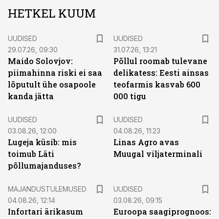
HETKEL KUUM
UUDISED
UUDISED
29.07.26, 09:30
31.07.26, 13:21
Maido Solovjov:
Põllul roomab tulevane
piimahinna riski ei saa
delikatess: Eesti ainsas
lõputult ühe osapoole
teofarmis kasvab 600
kanda jätta
000 tigu
UUDISED
UUDISED
03.08.26, 12:00
04.08.26, 11:23
Lugeja küsib: mis
Linas Agro avas
toimub Läti
Muugal viljaterminali
põllumajanduses?
MAJANDUSTULEMUSED
UUDISED
04.08.26, 12:14
03.08.26, 09:15
Infortari ärikasum
Euroopa saagiprognoos: