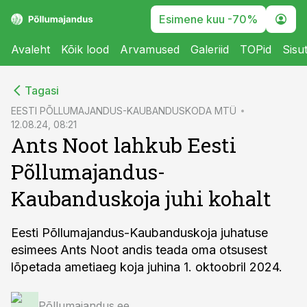
Esimene kuu -70%
Avaleht
Kõik lood
Arvamused
Galeriid
TOPid
Sisu
cebook
Tagasi
Twitter)
EESTI PÕLLUMAJANDUS-KAUBANDUSKODA MTÜ
12.08.24, 08:21
kedIn
Ants Noot lahkub Eesti
ail
Põllumajandus-
k
Kaubanduskoja juhi kohalt
Eesti Põllumajandus-Kaubanduskoja juhatuse
esimees Ants Noot andis teada oma otsusest
lõpetada ametiaeg koja juhina 1. oktoobril 2024.
Põllumajandus.ee