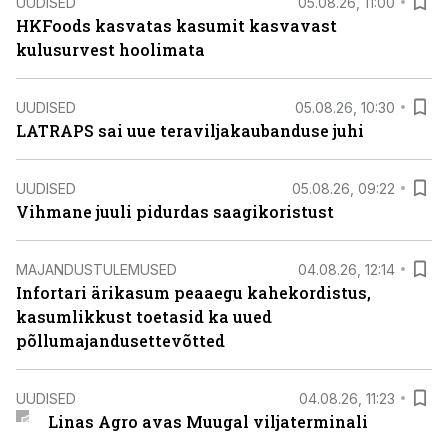
UUDISED
05.08.26, 11:00
HKFoods kasvatas kasumit kasvavast
kulusurvest hoolimata
UUDISED
05.08.26, 10:30
LATRAPS sai uue teraviljakaubanduse juhi
UUDISED
05.08.26, 09:22
Vihmane juuli pidurdas saagikoristust
MAJANDUSTULEMUSED
04.08.26, 12:14
Infortari ärikasum peaaegu kahekordistus,
kasumlikkust toetasid ka uued
põllumajandusettevõtted
UUDISED
04.08.26, 11:23
Linas Agro avas Muugal viljaterminali