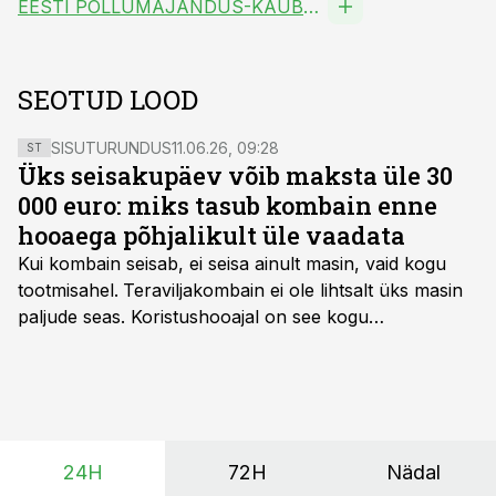
EESTI PÕLLUMAJANDUS-KAUBANDUSKODA MTÜ
SEOTUD LOOD
SISUTURUNDUS
11.06.26, 09:28
ST
Üks seisakupäev võib maksta üle 30
000 euro: miks tasub kombain enne
hooaega põhjalikult üle vaadata
Kui kombain seisab, ei seisa ainult masin, vaid kogu
tootmisahel.
Teraviljakombain ei ole lihtsalt üks masin
paljude seas. Koristushooajal on see kogu
tootmisprotsessi kõige kriitilisem lüli. Kui külv,
taimekaitse ja väetamine jaotuvad kuude peale, siis
saagi kättesaamine ja realiseerimine toimub sageli väga
lühikese ajavahemiku jooksul – kõigest 2-4 nädalaga.
24H
72H
Nädal