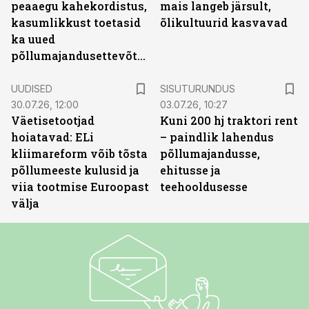
peaaegu kahekordistus,
mais langeb järsult,
kasumlikkust toetasid
õlikultuurid kasvavad
ka uued
põllumajandusettevõtted
ST
UUDISED
SISUTURUNDUS
30.07.26, 12:00
03.07.26, 10:27
Väetisetootjad
Kuni 200 hj traktori rent
hoiatavad: ELi
– paindlik lahendus
kliimareform võib tõsta
põllumajandusse,
põllumeeste kulusid ja
ehitusse ja
viia tootmise Euroopast
teehooldusesse
välja