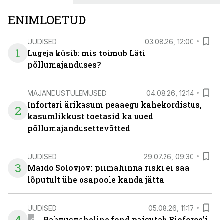
ENIMLOETUD
UUDISED
03.08.26, 12:00
1
Lugeja küsib: mis toimub Läti
põllumajanduses?
MAJANDUSTULEMUSED
04.08.26, 12:14
Infortari ärikasum peaaegu kahekordistus,
2
kasumlikkust toetasid ka uued
põllumajandusettevõtted
UUDISED
29.07.26, 09:30
3
Maido Solovjov: piimahinna riski ei saa
lõputult ühe osapoole kanda jätta
UUDISED
05.08.26, 11:17
4
Rahvusvaheline fond paisutab Bioforce’i