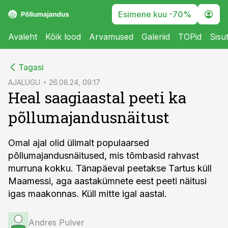
Esimene kuu -70%
Avaleht
Kõik lood
Arvamused
Galeriid
TOPid
Sisu
cebook
Tagasi
Twitter)
AJALUGU
26.08.24, 09:17
Heal saagiaastal peeti ka
kedIn
põllumajandusnäitust
ail
k
Omal ajal olid ülimalt populaarsed
põllumajandusnäitused, mis tõmbasid rahvast
murruna kokku. Tänapäeval peetakse Tartus küll
Maamessi, aga aastakümnete eest peeti näitusi
igas maakonnas. Küll mitte igal aastal.
Andres Pulver