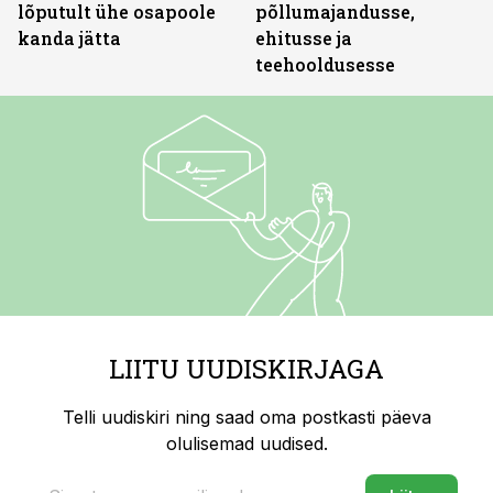
lõputult ühe osapoole
põllumajandusse,
kanda jätta
ehitusse ja
teehooldusesse
LIITU UUDISKIRJAGA
Telli uudiskiri ning saad oma postkasti päeva
olulisemad uudised.