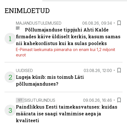
ENIMLOETUD
MAJANDUSTULEMUSED
06.08.26, 09:34
Põllumajanduse tippjuhi Ahti Kalde
firmades käive üldiselt kerkis, kasum samas
1
nii kahekordistus kui ka sulas pooleks
E-Piimast laekumata piimaraha on enam kui 1,2 miljonit
eurot
UUDISED
03.08.26, 12:00
2
Lugeja küsib: mis toimub Läti
põllumajanduses?
SISUTURUNDUS
09.06.26, 16:46
ST
Paindlikkus Eesti taimekasvatuses: kuidas
3
määrata ise saagi valmimise aega ja
kvaliteeti