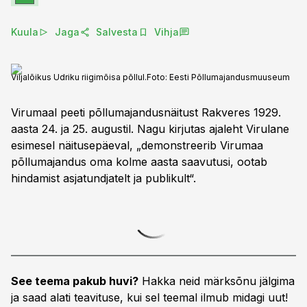
Kuula
Jaga
Salvesta
Vihja
Viljalõikus Udriku riigimõisa põllul.
Foto:
Eesti Põllumajandusmuuseum
Virumaal peeti põllumajandusnäitust Rakveres 1929.
aasta 24. ja 25. augustil. Nagu kirjutas ajaleht Virulane
esimesel näitusepäeval, „demonstreerib Virumaa
põllumajandus oma kolme aasta saavutusi, ootab
hindamist asjatundjatelt ja publikult“.
See teema pakub huvi?
Hakka neid märksõnu jälgima
ja saad alati teavituse, kui sel teemal ilmub midagi uut!