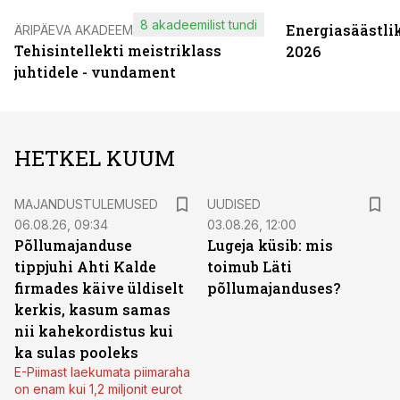
8 akadeemilist tundi
Energiasäästli
ÄRIPÄEVA AKADEEMIA
Tehisintellekti meistriklass
2026
juhtidele - vundament
HETKEL KUUM
MAJANDUSTULEMUSED
UUDISED
06.08.26, 09:34
03.08.26, 12:00
Põllumajanduse
Lugeja küsib: mis
tippjuhi Ahti Kalde
toimub Läti
firmades käive üldiselt
põllumajanduses?
kerkis, kasum samas
nii kahekordistus kui
ka sulas pooleks
E-Piimast laekumata piimaraha
on enam kui 1,2 miljonit eurot