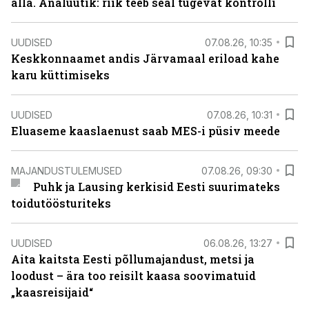
alla. Analüütik: riik teeb seal tugevat kontrolli
UUDISED
07.08.26, 10:35
Keskkonnaamet andis Järvamaal eriload kahe
karu küttimiseks
UUDISED
07.08.26, 10:31
Eluaseme kaaslaenust saab MES-i püsiv meede
MAJANDUSTULEMUSED
07.08.26, 09:30
Puhk ja Lausing kerkisid Eesti suurimateks
toidutöösturiteks
UUDISED
06.08.26, 13:27
Aita kaitsta Eesti põllumajandust, metsi ja
loodust – ära too reisilt kaasa soovimatuid
„kaasreisijaid“