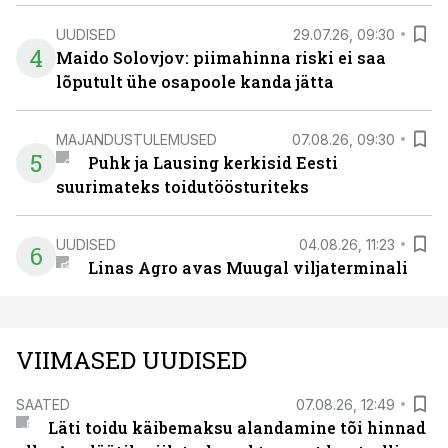
UUDISED
29.07.26, 09:30
4
Maido Solovjov: piimahinna riski ei saa
lõputult ühe osapoole kanda jätta
MAJANDUSTULEMUSED
07.08.26, 09:30
5
Puhk ja Lausing kerkisid Eesti
suurimateks toidutöösturiteks
UUDISED
04.08.26, 11:23
6
Linas Agro avas Muugal viljaterminali
VIIMASED UUDISED
SAATED
07.08.26, 12:49
Läti toidu käibemaksu alandamine tõi hinnad