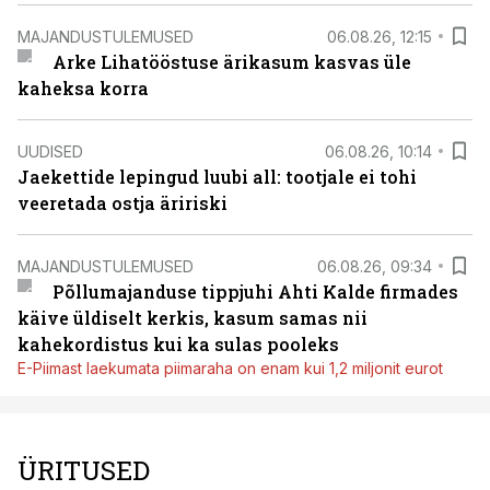
MAJANDUSTULEMUSED
06.08.26, 12:15
Arke Lihatööstuse ärikasum kasvas üle
kaheksa korra
UUDISED
06.08.26, 10:14
Jaekettide lepingud luubi all: tootjale ei tohi
veeretada ostja äririski
MAJANDUSTULEMUSED
06.08.26, 09:34
Põllumajanduse tippjuhi Ahti Kalde firmades
käive üldiselt kerkis, kasum samas nii
kahekordistus kui ka sulas pooleks
E-Piimast laekumata piimaraha on enam kui 1,2 miljonit eurot
ÜRITUSED