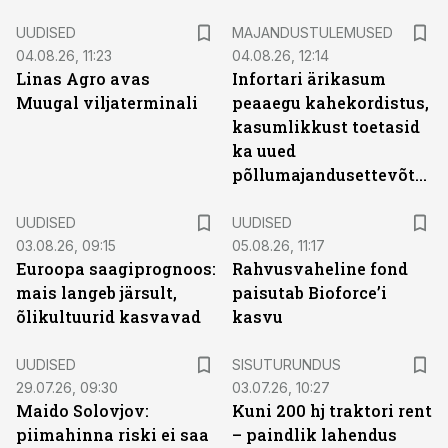
UUDISED
MAJANDUSTULEMUSED
04.08.26, 11:23
04.08.26, 12:14
Linas Agro avas
Infortari ärikasum
Muugal viljaterminali
peaaegu kahekordistus,
kasumlikkust toetasid
ka uued
põllumajandusettevõtted
UUDISED
UUDISED
03.08.26, 09:15
05.08.26, 11:17
Euroopa saagiprognoos:
Rahvusvaheline fond
mais langeb järsult,
paisutab Bioforce’i
õlikultuurid kasvavad
kasvu
ST
UUDISED
SISUTURUNDUS
29.07.26, 09:30
03.07.26, 10:27
Maido Solovjov:
Kuni 200 hj traktori rent
piimahinna riski ei saa
– paindlik lahendus