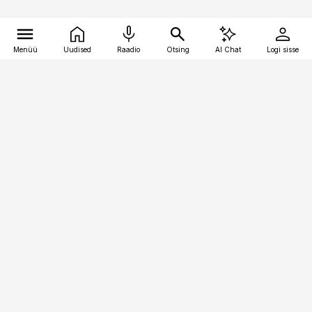
Menüü
Uudised
Raadio
Otsing
AI Chat
Logi sisse
Vana-Lõuna 39/1, 19094 Tallinn
(+372) 667 0111
pollumajandus@pollumajandus.ee
Telli
Reklaam
Firmast
Sisu kasutamisõigused
Ajakirjaniku
eetikakoodeks
Üldtingimused
Privaatsustingimused
Küpsiste poliitika
KKK