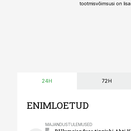
tootmisvõimsusi on lisa
surub börsihinna madala
põllumajandusettevõtet
24H
72H
ENIMLOETUD
MAJANDUSTULEMUSED