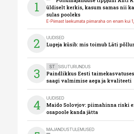
Põllumajanduse tippjuhi Ahti K
1
üldiselt kerkis, kasum samas nii k
sulas pooleks
E-Piimast laekumata piimaraha on enam kui 1,2
UUDISED
2
Lugeja küsib: mis toimub Läti põll
ST
SISUTURUNDUS
3
Paindlikkus Eesti taimekasvatuses
saagi valmimise aega ja kvaliteeti
UUDISED
4
Maido Solovjov: piimahinna riski ei
osapoole kanda jätta
MAJANDUSTULEMUSED