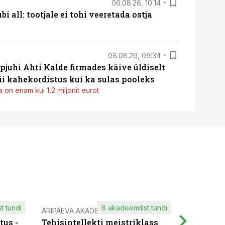
06.08.26, 10:14
i all: tootjale ei tohi veeretada ostja
06.08.26, 09:34
pjuhi Ahti Kalde firmades käive üldiselt
i kahekordistus kui ka sulas pooleks
 on enam kui 1,2 miljonit eurot
t tundi
8 akadeemilist tundi
ÄRIPÄEVA AKADEEMIA
IT KOOLIT
tus -
Tehisintellekti meistriklass
Muutuste