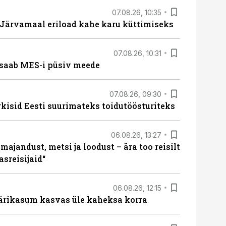
07.08.26, 10:35
ärvamaal eriload kahe karu küttimiseks
07.08.26, 10:31
saab MES-i püsiv meede
07.08.26, 09:30
rkisid Eesti suurimateks toidutöösturiteks
06.08.26, 13:27
majandust, metsi ja loodust – ära too reisilt
sreisijaid“
06.08.26, 12:15
ärikasum kasvas üle kaheksa korra