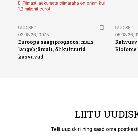
E-Piimast laekumata piimaraha on enam kui
1,2 miljonit eurot
UUDISED
UUDISED
03.08.26, 09:15
05.08.26, 11
Euroopa saagiprognoos: mais
Rahvusva
langeb järsult, õlikultuurid
Bioforce
kasvavad
LIITU UUDIS
Telli uudiskiri ning saad oma postkas