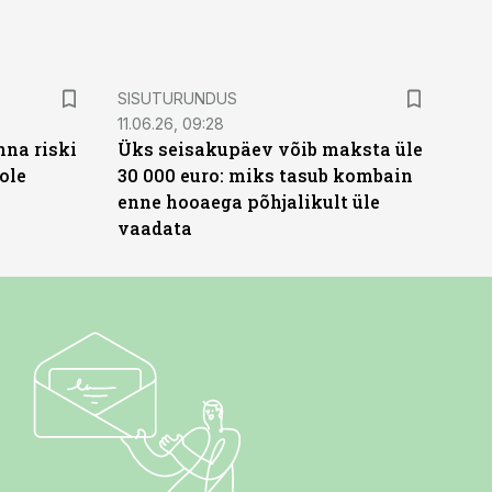
ST
SISUTURUNDUS
11.06.26, 09:28
nna riski
Üks seisakupäev võib maksta üle
ole
30 000 euro: miks tasub kombain
enne hooaega põhjalikult üle
vaadata