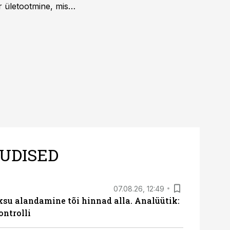
r ületootmine, mis
s nii ehitus- kui ka
tes.
UDISED
07.08.26, 12:49
ksu alandamine tõi hinnad alla. Analüütik:
ontrolli