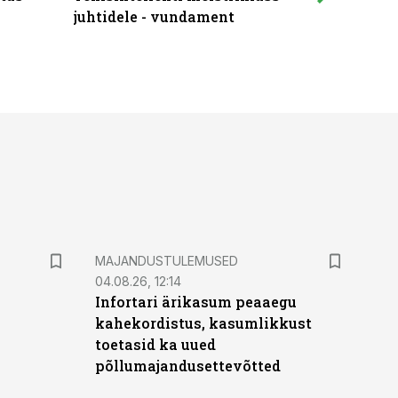
juhtidele - vundament
praktilis
MAJANDUSTULEMUSED
04.08.26, 12:14
Infortari ärikasum peaaegu
kahekordistus, kasumlikkust
toetasid ka uued
põllumajandusettevõtted