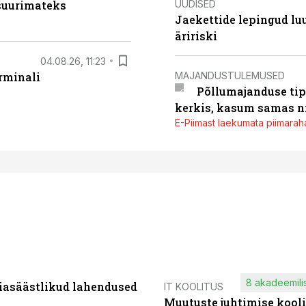
UUDISED
 suurimateks
Jaekettide lepingud luub
äririski
04.08.26, 11:23
MAJANDUSTULEMUSED
rminali
Põllumajanduse tip
kerkis, kasum samas ni
E-Piimast laekumata piimaraha
8 akadeemilis
iasäästlikud lahendused
IT KOOLITUS
Muutuste juhtimise kooli