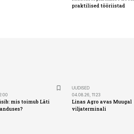
praktilised tööriistad
UUDISED
2:00
04.08.26, 11:23
sib: mis toimub Läti
Linas Agro avas Muugal
anduses?
viljaterminali