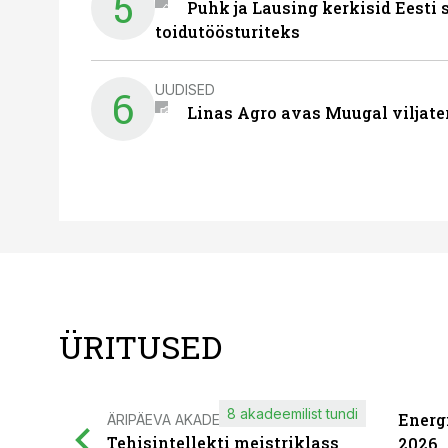
5
Puhk ja Lausing kerkisid Eesti
toidutöösturiteks
UUDISED
6
Linas Agro avas Muugal viljate
ÜRITUSED
8 akadeemilist tundi
Energ
ÄRIPÄEVA AKADEEMIA
Tehisintellekti meistriklass
2026