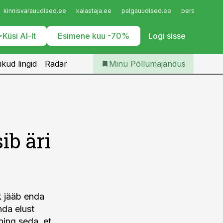
Iseteenindus
kinnisvarauudised.ee
kalastaja.ee
palgauudised.ee
personaliuudi
Telli Põllumajandus
Küsi AI-lt
Esimene kuu -70%
Logi sisse
ikud lingid
Radar
Minu Põllumajandus
ib äri
k jääb enda
nda elust
 ning seda, et