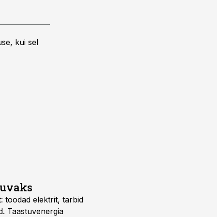
se, kui sel
suvaks
 toodad elektrit, tarbid
d. Taastuvenergia