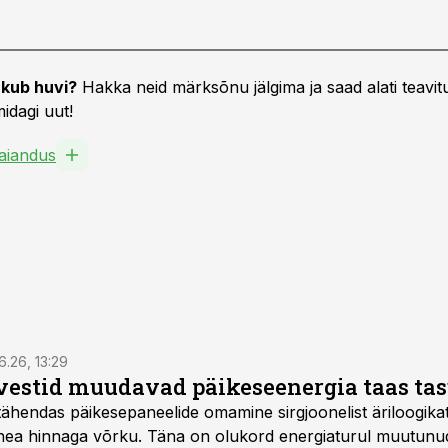
kub huvi?
Hakka neid märksõnu jälgima ja saad alati teavitu
idagi uut!
aiandus
6.26, 13:29
vestid muudavad päikeseenergia taas ta
tähendas päikesepaneelide omamine sirgjoonelist äriloogikat:
 hea hinnaga võrku. Täna on olukord energiaturul muutunu