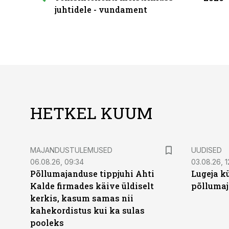
juhtidele - vundament
HETKEL KUUM
MAJANDUSTULEMUSED
UUDISED
06.08.26, 09:34
03.08.26, 1
Põllumajanduse tippjuhi Ahti
Lugeja kü
Kalde firmades käive üldiselt
põllumaj
kerkis, kasum samas nii
kahekordistus kui ka sulas
pooleks