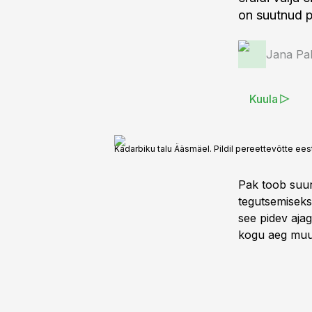
on suutnud 
Jana Pa
Kuula
Kadarbiku talu Ääsmäel. Pildil pereettevõtte eest
Pak toob suuri
tegutsemiseks
see pidev aja
kogu aeg muut