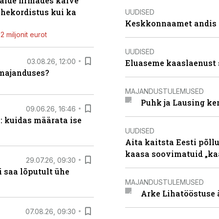
alde firmades käive
ahekordistus kui ka
UUDISED
Keskkonnaamet andis J
 miljonit eurot
UUDISED
03.08.26, 12:00
Eluaseme kaaslaenust 
umajanduses?
MAJANDUSTULEMUSED
Puhk ja Lausing ke
09.06.26, 16:46
: kuidas määrata ise
UUDISED
Aita kaitsta Eesti põllu
kaasa soovimatuid „kaa
29.07.26, 09:30
 saa lõputult ühe
MAJANDUSTULEMUSED
Arke Lihatööstuse 
07.08.26, 09:30