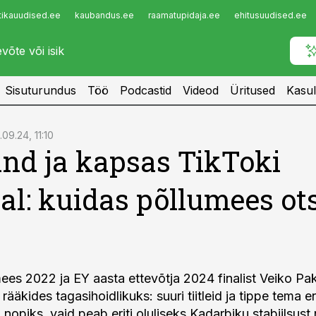
tikauudised.ee
kaubandus.ee
raamatupidaja.ee
ehitusuudised.ee
Infopank
Radar
Sisuturundus
Töö
Podcastid
Videod
Üritused
Kasul
.09.24, 11:10
nd ja kapsas TikToki
al: kuidas põllumees ots
ees 2022 ja EY aasta ettevõtja 2024 finalist Veiko Pa
rääkides tagasihoidlikuks: suuri tiitleid ja tippe tema e
ei nopiks, vaid peab eriti oluliseks Kadarbiku stabiilsust