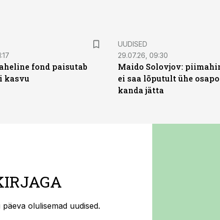
UUDISED
:17
29.07.26, 09:30
heline fond paisutab
Maido Solovjov: piimahi
’i kasvu
ei saa lõputult ühe osapo
kanda jätta
KIRJAGA
ti päeva olulisemad uudised.