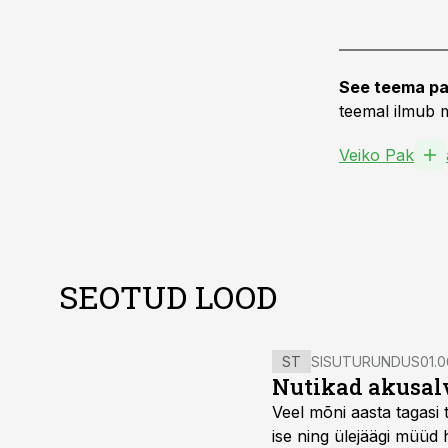
See teema pa
teemal ilmub m
Veiko Pak
SEOTUD LOOD
ST
SISUTURUNDUS
01.0
Nutikad akusal
Veel mõni aasta tagasi 
ise ning ülejäägi müüd