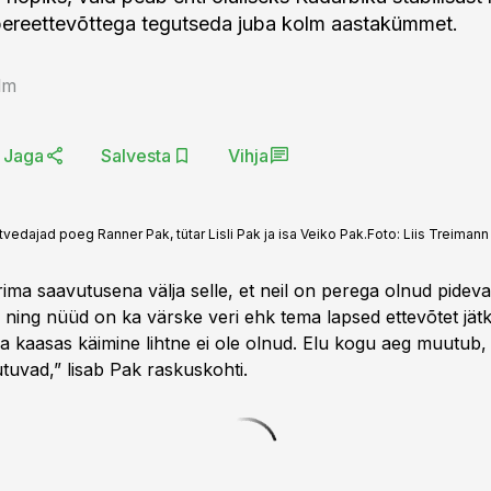
pereettevõttega tegutseda juba kolm aastakümmet.
lm
Jaga
Salvesta
Vihja
vedajad poeg Ranner Pak, tütar Lisli Pak ja isa Veiko Pak.
Foto:
Liis Treimann
ma saavutusena välja selle, et neil on perega olnud pideval
 ning nüüd on ka värske veri ehk tema lapsed ettevõtet jät
ga kaasas käimine lihtne ei ole olnud. Elu kogu aeg muutub
uvad,” lisab Pak raskuskohti.