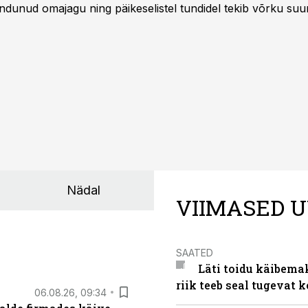
ndunud omajagu ning päikeselistel tundidel tekib võrku suu
ks või isegi negatiivseks. Seetõttu on akusalvestid muutuma
e jaoks üheks olulisemaks investeeringuks energialahendus
Nädal
VIIMASED U
SAATED
Läti toidu käibema
riik teeb seal tugevat k
06.08.26, 09:34