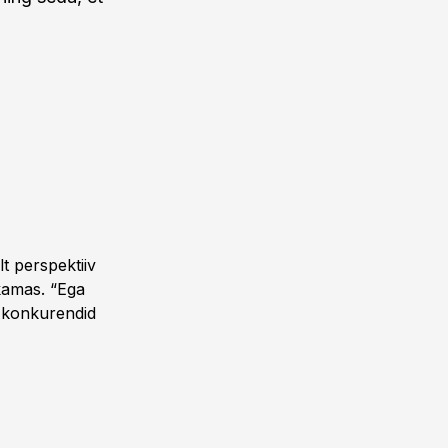
t perspektiiv
kamas. “Ega
, konkurendid