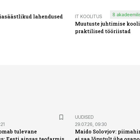
8 akadeemilis
iasäästlikud lahendused
IT KOOLITUS
Muutuste juhtimise kooli
praktilised tööriistad
UUDISED
:21
29.07.26, 09:30
oomab tulevane
Maido Solovjov: piimahi
s: Eesti ainsas teofarmis
ei saa lõputult ühe osapo