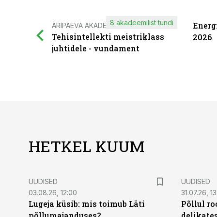
8 akadeemilist tundi
Energ
ÄRIPÄEVA AKADEEMIA
Tehisintellekti meistriklass
2026
juhtidele - vundament
HETKEL KUUM
UUDISED
UUDISED
03.08.26, 12:00
31.07.26, 13
Lugeja küsib: mis toimub Läti
Põllul r
põllumajanduses?
delikates