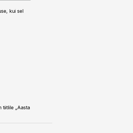
se, kui sel
itlile „Aasta