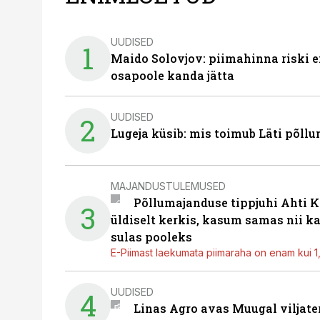
UUDISED
1
Maido Solovjov: piimahinna riski ei
osapoole kanda jätta
UUDISED
2
Lugeja küsib: mis toimub Läti põll
MAJANDUSTULEMUSED
Põllumajanduse tippjuhi Ahti K
3
üldiselt kerkis, kasum samas nii k
sulas pooleks
E-Piimast laekumata piimaraha on enam kui 1,2
UUDISED
4
Linas Agro avas Muugal viljate