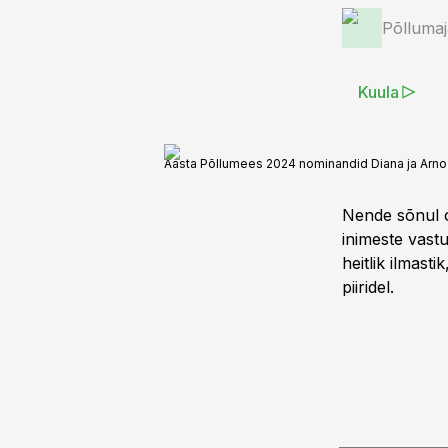
Põlluma
Kuula
Aasta Põllumees 2024 nominandid Diana ja Ar
Nende sõnul o
inimeste vast
heitlik ilmast
piiridel.