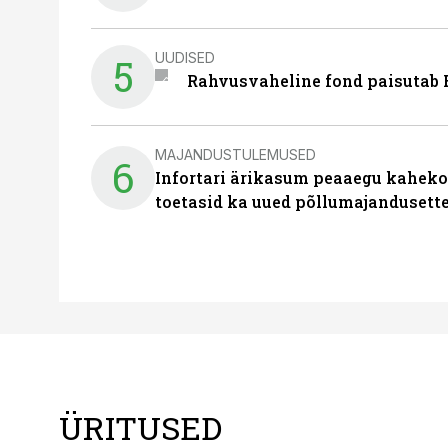
UUDISED
5
Rahvusvaheline fond paisutab B
MAJANDUSTULEMUSED
6
Infortari ärikasum peaaegu kaheko
toetasid ka uued põllumajandusett
ÜRITUSED