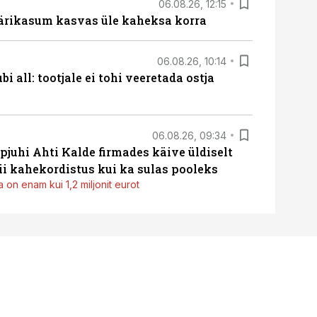
06.08.26, 12:15
ärikasum kasvas üle kaheksa korra
06.08.26, 10:14
i all: tootjale ei tohi veeretada ostja
06.08.26, 09:34
pjuhi Ahti Kalde firmades käive üldiselt
i kahekordistus kui ka sulas pooleks
 on enam kui 1,2 miljonit eurot