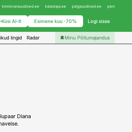
Iseteenindus
kinnisvarauudised.ee
kalastaja.ee
palgauudised.ee
personaliuudi
Telli Põllumajandus
Küsi AI-lt
Esimene kuu -70%
Logi sisse
ikud lingid
Radar
Minu Põllumajandus
lupaar Diana
ihaveise.