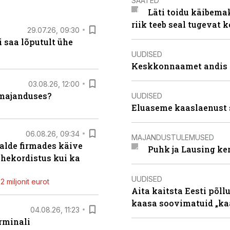
SAATED
Läti toidu käibema
riik teeb seal tugevat k
29.07.26, 09:30
 saa lõputult ühe
UUDISED
Keskkonnaamet andis J
03.08.26, 12:00
umajanduses?
UUDISED
Eluaseme kaaslaenust 
06.08.26, 09:34
MAJANDUSTULEMUSED
alde firmades käive
Puhk ja Lausing ke
ahekordistus kui ka
UUDISED
 miljonit eurot
Aita kaitsta Eesti põllu
kaasa soovimatuid „kaa
04.08.26, 11:23
rminali