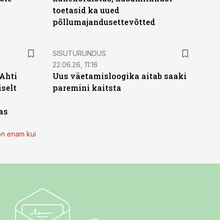
toetasid ka uued
põllumajandusettevõtted
ST
SISUTURUNDUS
22.06.26, 11:16
 Ahti
Uus väetamisloogika aitab saaki
iselt
paremini kaitsta
as
on enam kui