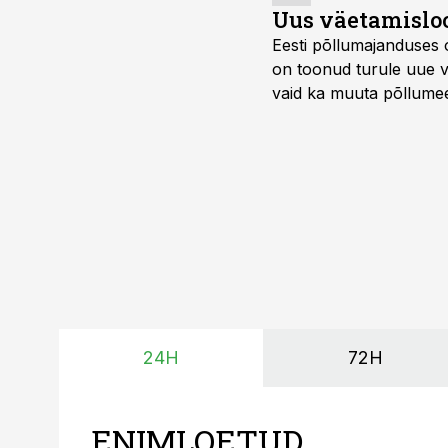
Uus väetamisloo
Eesti põllumajanduses 
on toonud turule uue v
vaid ka muuta põllumees
24H
72H
ENIMLOETUD