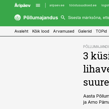
aripaev.ee
tööstusuudised.ee
logis
kaubandus.ee
imelineajalugu.ee
kinnisvarauudised.ee
imelineteadus.ee
Avaleht
Kõik lood
Arvamused
Galeriid
TOPid
cebook
PÕLLUMAJAND
3 kü
Twitter)
kedIn
lihav
ail
suure
k
Aasta Põllu
ja Arno Pärna