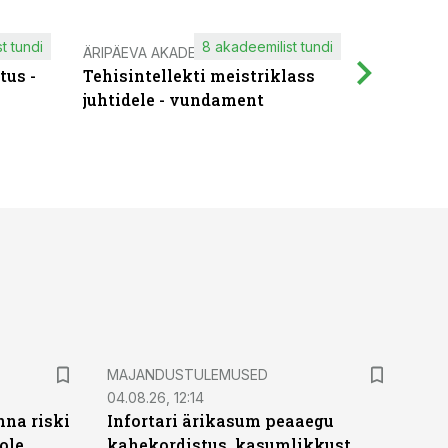
t tundi
8 akadeemilist tundi
ÄRIPÄEVA AKADEEMIA
IT KOOLIT
tus -
Tehisintellekti meistriklass
Muutuste
juhtidele - vundament
praktilis
MAJANDUSTULEMUSED
04.08.26, 12:14
nna riski
Infortari ärikasum peaaegu
ole
kahekordistus, kasumlikkust