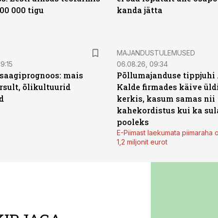
00 000 tigu
kanda jätta
MAJANDUSTULEMUSED
9:15
06.08.26, 09:34
saagiprognoos: mais
Põllumajanduse tippjuhi
rsult, õlikultuurid
Kalde firmades käive üld
d
kerkis, kasum samas nii
kahekordistus kui ka sul
pooleks
E-Piimast laekumata piimaraha 
1,2 miljonit eurot