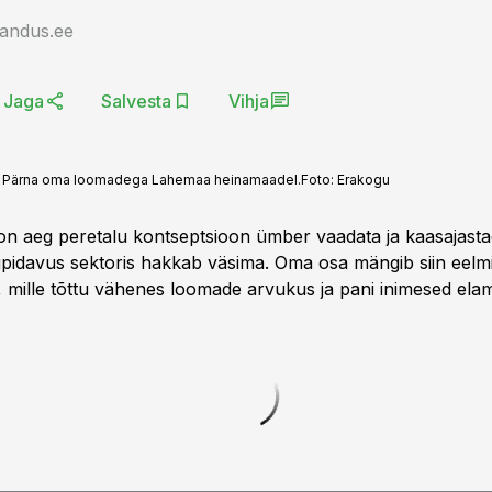
jandus.ee
Jaga
Salvesta
Vihja
no Pärna oma loomadega Lahemaa heinamaadel.
Foto:
Erakogu
n aeg peretalu kontseptsioon ümber vaadata ja kaasajasta
upidavus sektoris hakkab väsima. Oma osa mängib siin eelmi
ik, mille tõttu vähenes loomade arvukus ja pani inimesed ela