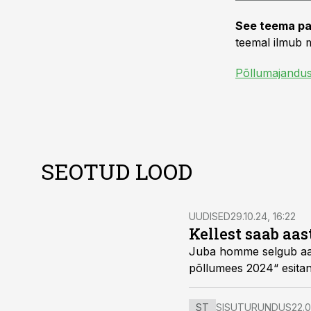
See teema pa
teemal ilmub m
Põllumajandu
SEOTUD LOOD
UUDISED
29.10.24, 16:22
Kellest saab aa
Juba homme selgub aast
põllumees 2024“ esitan
ST
SISUTURUNDUS
22.0