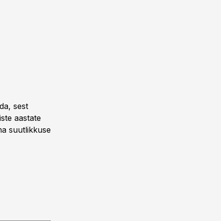
da, sest
ste aastate
ma suutlikkuse