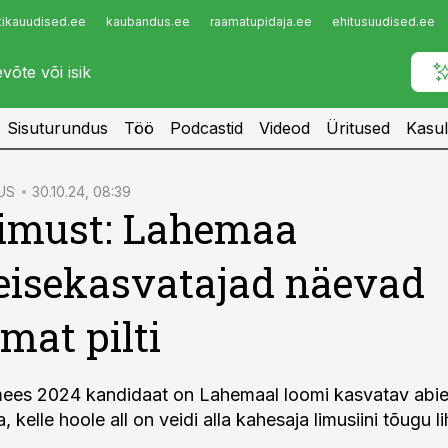
tikauudised.ee
kaubandus.ee
raamatupidaja.ee
ehitusuudised.ee
Infopank
Radar
Sisuturundus
Töö
Podcastid
Videod
Üritused
Kasul
US
30.10.24, 08:39
simust: Lahemaa
eisekasvatajad näevad
mat pilti
mees 2024 kandidaat on Lahemaal loomi kasvatav abie
, kelle hoole all on veidi alla kahesaja limusiini tõugu l