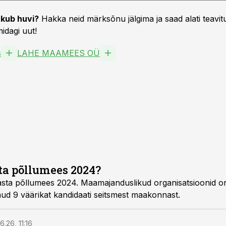
kub huvi?
Hakka neid märksõnu jälgima ja saad alati teavitu
idagi uut!
s
LAHE MAAMEES OÜ
sta põllumees 2024?
a põllumees 2024. Maamajanduslikud organisatsioonid on ti
ud 9 väärikat kandidaati seitsmest maakonnast.
6.26, 11:16