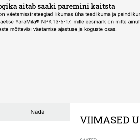
gika aitab saaki paremini kaitsta
on väetamisstrateegiad liikumas üha teadlikuma ja paindlik
äetise YaraMila® NPK 13-5-17, mille eesmärk on mitte ainul
te mõtteviisi väetamise ajastuse ja koguste osas.
Nädal
VIIMASED U