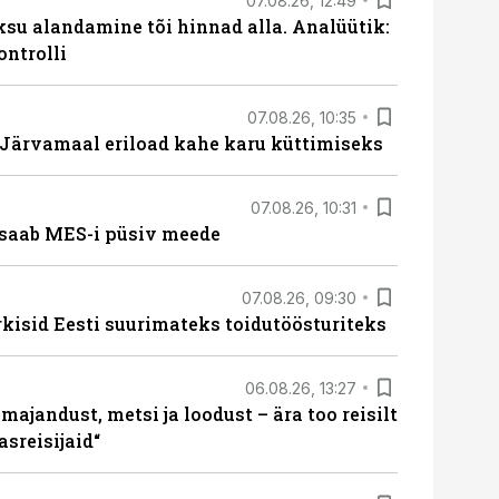
07.08.26, 12:49
ksu alandamine tõi hinnad alla. Analüütik:
ontrolli
07.08.26, 10:35
ärvamaal eriload kahe karu küttimiseks
07.08.26, 10:31
saab MES-i püsiv meede
07.08.26, 09:30
rkisid Eesti suurimateks toidutöösturiteks
06.08.26, 13:27
majandust, metsi ja loodust – ära too reisilt
sreisijaid“