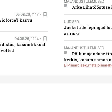
MAJANDUSTULEMUSED
Arke Lihatööstuse 
05.08.26, 11:17
ioforce’i kasvu
UUDISED
Jaekettide lepingud luub
äririski
04.08.26, 12:14
rdistus, kasumlikkust
MAJANDUSTULEMUSED
evõtted
Põllumajanduse tip
kerkis, kasum samas ni
E-Piimast laekumata piimaraha