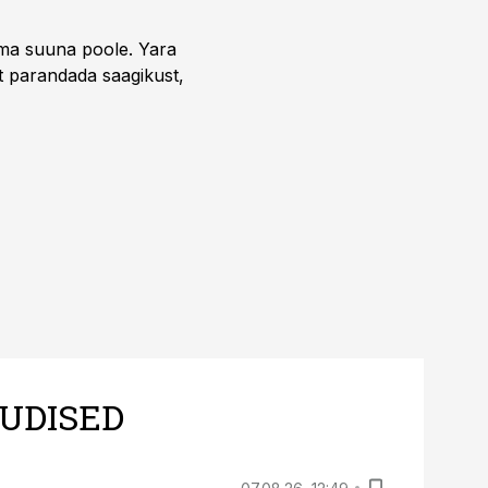
uma suuna poole. Yara
t parandada saagikust,
UDISED