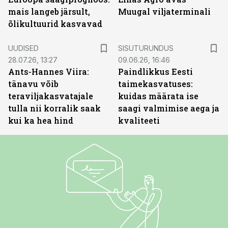
mais langeb järsult,
Muugal viljaterminali
õlikultuurid kasvavad
ST
UUDISED
SISUTURUNDUS
28.07.26, 13:27
09.06.26, 16:46
Ants-Hannes Viira:
Paindlikkus Eesti
tänavu võib
taimekasvatuses:
teraviljakasvatajale
kuidas määrata ise
tulla nii korralik saak
saagi valmimise aega ja
kui ka hea hind
kvaliteeti