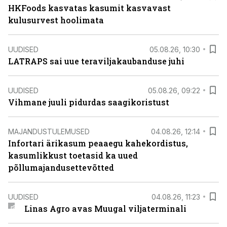
HKFoods kasvatas kasumit kasvavast
kulusurvest hoolimata
UUDISED
05.08.26, 10:30
LATRAPS sai uue teraviljakaubanduse juhi
UUDISED
05.08.26, 09:22
Vihmane juuli pidurdas saagikoristust
MAJANDUSTULEMUSED
04.08.26, 12:14
Infortari ärikasum peaaegu kahekordistus,
kasumlikkust toetasid ka uued
põllumajandusettevõtted
UUDISED
04.08.26, 11:23
Linas Agro avas Muugal viljaterminali