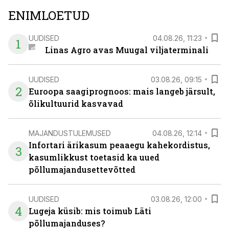
ENIMLOETUD
UUDISED
04.08.26, 11:23
1
Linas Agro avas Muugal viljaterminali
UUDISED
03.08.26, 09:15
2
Euroopa saagiprognoos: mais langeb järsult,
õlikultuurid kasvavad
MAJANDUSTULEMUSED
04.08.26, 12:14
Infortari ärikasum peaaegu kahekordistus,
3
kasumlikkust toetasid ka uued
põllumajandusettevõtted
UUDISED
03.08.26, 12:00
4
Lugeja küsib: mis toimub Läti
põllumajanduses?