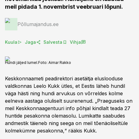
meil pidada 1. novembrist veebruari lõpuni.
Põllumajandus.ee
Kuula
Jaga
Salvesta
Vihja
Hundi jäljed lumel.
Foto:
Aimar Rakko
Keskkonnaameti peadirektori asetäitja eluslooduse
valdkonnas Leelo Kukk ütles, et Eestis läheb hundil
väga hästi ning hundi arvukus on võrreldes kolme
eelneva aastaga oluliselt suurenenud. „Praeguseks on
meil Keskkonnaagentuuri info põhjal kindlalt teada 27
huntide pesakonna olemasolu. Lumikatte saabudes
andmestik täieneb ning seega on meil tõenäoliseltüle
kolmekümne pesakonna,“ rääkis Kukk.