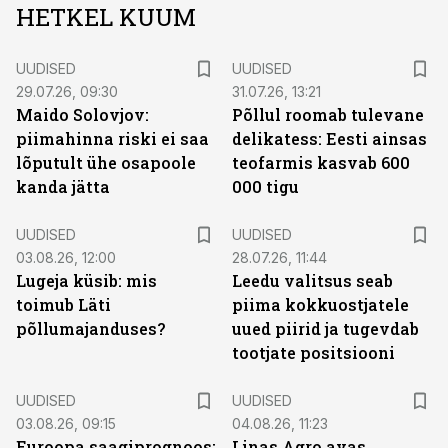
HETKEL KUUM
UUDISED
UUDISED
29.07.26, 09:30
31.07.26, 13:21
Maido Solovjov:
Põllul roomab tulevane
piimahinna riski ei saa
delikatess: Eesti ainsas
lõputult ühe osapoole
teofarmis kasvab 600
kanda jätta
000 tigu
UUDISED
UUDISED
03.08.26, 12:00
28.07.26, 11:44
Lugeja küsib: mis
Leedu valitsus seab
toimub Läti
piima kokkuostjatele
põllumajanduses?
uued piirid ja tugevdab
tootjate positsiooni
UUDISED
UUDISED
03.08.26, 09:15
04.08.26, 11:23
Euroopa saagiprognoos:
Linas Agro avas