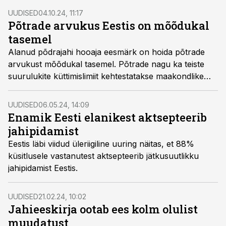
UUDISED
04.10.24, 11:17
Põtrade arvukus Eestis on mõõdukal
tasemel
Alanud põdrajahi hooaja eesmärk on hoida põtrade
arvukust mõõdukal tasemel. Põtrade nagu ka teiste
suurulukite küttimislimiit kehtestatakse maakondlike
jahindusnõukogudes teaduspõhiste soovituste alusel.
UUDISED
06.05.24, 14:09
Enamik Eesti elanikest aktsepteerib
jahipidamist
Eestis läbi viidud üleriigiline uuring näitas, et 88%
küsitlusele vastanutest aktsepteerib jätkusuutlikku
jahipidamist Eestis.
UUDISED
21.02.24, 10:02
Jahieeskirja ootab ees kolm olulist
muudatust