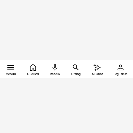
Menüü
Uudised
Raadio
Otsing
AI Chat
Logi sisse
Vana-Lõuna 39/1, 19094 Tallinn
(+372) 667 0111
pollumajandus@pollumajandus.ee