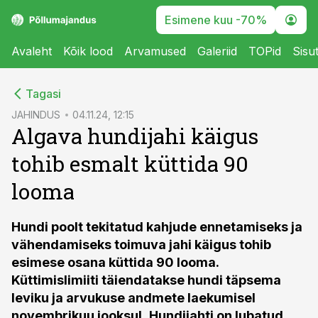
Esimene kuu -70%
Avaleht
Kõik lood
Arvamused
Galeriid
TOPid
Sisu
cebook
Tagasi
Twitter)
JAHINDUS
04.11.24, 12:15
Algava hundijahi käigus
kedIn
tohib esmalt küttida 90
ail
looma
k
Hundi poolt tekitatud kahjude ennetamiseks ja
vähendamiseks toimuva jahi käigus tohib
esimese osana küttida 90 looma.
Küttimislimiiti täiendatakse hundi täpsema
leviku ja arvukuse andmete laekumisel
novembrikuu jooksul.
Hundijahti on lubatud