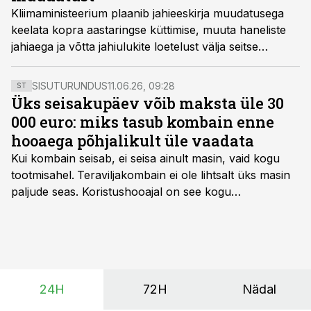
Kliimaministeerium plaanib jahieeskirja muudatusega
keelata kopra aastaringse küttimise, muuta haneliste
jahiaega ja võtta jahiulukite loetelust välja seitse
ohustatud ja kahaneva arvukusega linnuliiki.
SISUTURUNDUS
11.06.26, 09:28
ST
Üks seisakupäev võib maksta üle 30
000 euro: miks tasub kombain enne
hooaega põhjalikult üle vaadata
Kui kombain seisab, ei seisa ainult masin, vaid kogu
tootmisahel.
Teraviljakombain ei ole lihtsalt üks masin
paljude seas. Koristushooajal on see kogu
tootmisprotsessi kõige kriitilisem lüli. Kui külv,
taimekaitse ja väetamine jaotuvad kuude peale, siis
saagi kättesaamine ja realiseerimine toimub sageli väga
lühikese ajavahemiku jooksul – kõigest 2-4 nädalaga.
24H
72H
Nädal