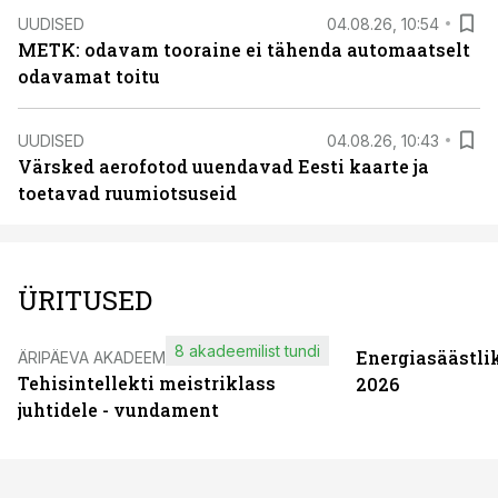
UUDISED
04.08.26, 10:54
METK: odavam tooraine ei tähenda automaatselt
odavamat toitu
UUDISED
04.08.26, 10:43
Värsked aerofotod uuendavad Eesti kaarte ja
toetavad ruumiotsuseid
ÜRITUSED
8 akadeemilist tundi
Energiasäästli
ÄRIPÄEVA AKADEEMIA
Tehisintellekti meistriklass
2026
juhtidele - vundament