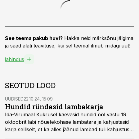
See teema pakub huvi?
Hakka neid märksõnu jälgima
ja saad alati teavituse, kui sel teemal ilmub midagi uut!
jahindus
SEOTUD LOOD
UUDISED
22.10.24, 15:09
Hundid ründasid lambakarja
Ida-Virumaal Kukrusel kaevasid hundid ööl vastu 19.
oktoobrit läbi nõuetekohase lambatara ja kahjustasid
karja selliselt, et ka alles jäänud lambad tuli kahjustuste
tõttu hukata, vahendab Eesti Jahimeeste Selts.