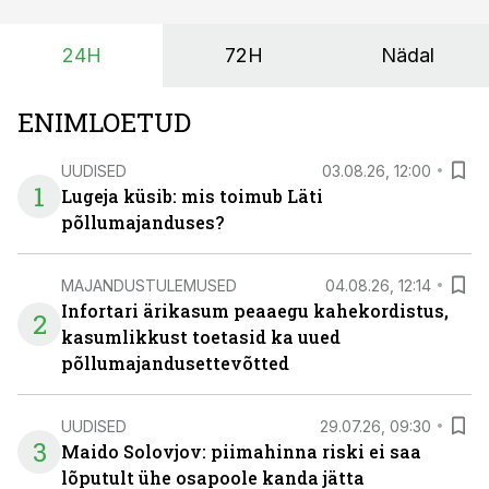
eest turul kõrgemat hinda.
24H
72H
Nädal
ENIMLOETUD
UUDISED
03.08.26, 12:00
1
Lugeja küsib: mis toimub Läti
põllumajanduses?
MAJANDUSTULEMUSED
04.08.26, 12:14
Infortari ärikasum peaaegu kahekordistus,
2
kasumlikkust toetasid ka uued
põllumajandusettevõtted
UUDISED
29.07.26, 09:30
3
Maido Solovjov: piimahinna riski ei saa
lõputult ühe osapoole kanda jätta