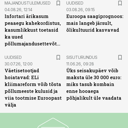
MAJANDUSTULEMUSED
UUDISED
04.08.26, 12:14
03.08.26, 09:15
Infortari ärikasum
Euroopa saagiprognoos:
peaaegu kahekordistus,
mais langeb järsult,
kasumlikkust toetasid
õlikultuurid kasvavad
ka uued
põllumajandusettevõtted
ST
UUDISED
SISUTURUNDUS
30.07.26, 12:00
11.06.26, 09:28
Väetisetootjad
Üks seisakupäev võib
hoiatavad: ELi
maksta üle 30 000 euro:
kliimareform võib tõsta
miks tasub kombain
põllumeeste kulusid ja
enne hooaega
viia tootmise Euroopast
põhjalikult üle vaadata
välja