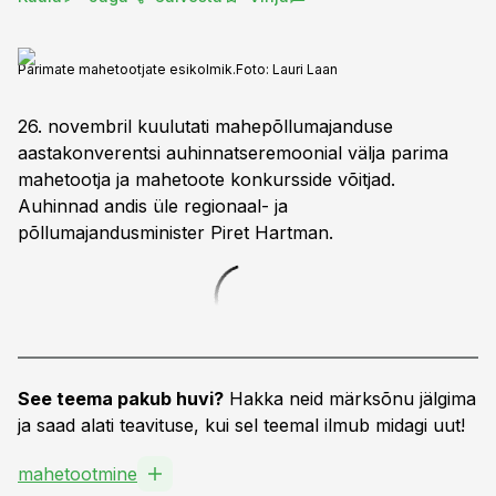
Parimate mahetootjate esikolmik.
Foto:
Lauri Laan
26. novembril kuulutati mahepõllumajanduse
aastakonverentsi auhinnatseremoonial välja parima
mahetootja ja mahetoote konkursside võitjad.
Auhinnad andis üle regionaal- ja
põllumajandusminister Piret Hartman.
See teema pakub huvi?
Hakka neid märksõnu jälgima
ja saad alati teavituse, kui sel teemal ilmub midagi uut!
mahetootmine