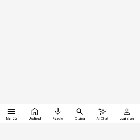
Menüü
Uudised
Raadio
Otsing
AI Chat
Logi sisse