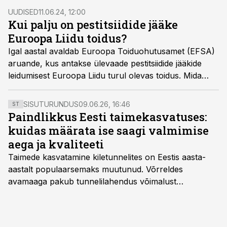
UUDISED
11.06.24, 12:00
Kui palju on pestitsiidide jääke
Euroopa Liidu toidus?
Igal aastal avaldab Euroopa Toiduohutusamet (EFSA)
aruande, kus antakse ülevaade pestitsiidide jääkide
leidumisest Euroopa Liidu turul olevas toidus. Mida
viimane aruanne näitab, sellest kirjutab Regionaal- ja
Põllumajandusministeeriumi toiduohutuse osakonna
SISUTURUNDUS
09.06.26, 16:46
ST
nõunik Anneli Haugas.
Paindlikkus Eesti taimekasvatuses:
kuidas määrata ise saagi valmimise
aega ja kvaliteeti
Taimede kasvatamine kiletunnelites on Eestis aasta-
aastalt populaarsemaks muutunud. Võrreldes
avamaaga pakub tunnelilahendus võimalust
saagikoristuse algust kuni kahe nädala võrra
varasemaks tuua või hoopis hilisemaks lükata. Hästi
planeerides on tänu sellele võimalik saada ka saagi