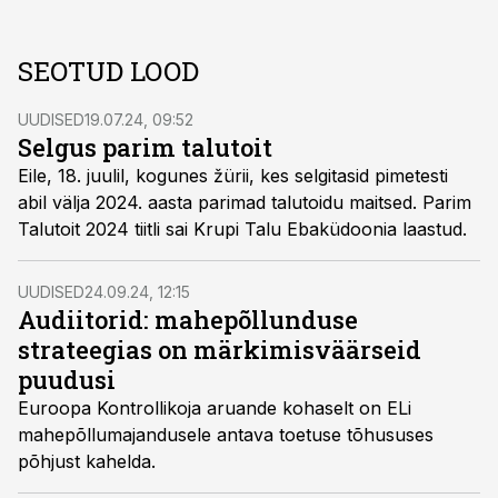
SEOTUD LOOD
UUDISED
19.07.24, 09:52
Selgus parim talutoit
Eile, 18. juulil, kogunes žürii, kes selgitasid pimetesti
abil välja 2024. aasta parimad talutoidu maitsed. Parim
Talutoit 2024 tiitli sai Krupi Talu Ebaküdoonia laastud.
UUDISED
24.09.24, 12:15
Audiitorid: mahepõllunduse
strateegias on märkimisväärseid
puudusi
Euroopa Kontrollikoja aruande kohaselt on ELi
mahepõllumajandusele antava toetuse tõhususes
põhjust kahelda.