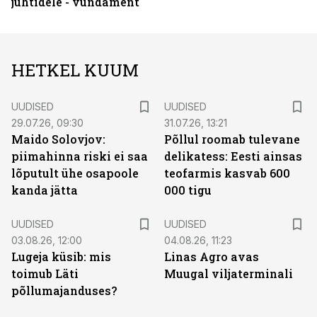
juhtidele - vundament
HETKEL KUUM
UUDISED
UUDISED
29.07.26, 09:30
31.07.26, 13:21
Maido Solovjov:
Põllul roomab tulevane
piimahinna riski ei saa
delikatess: Eesti ainsas
lõputult ühe osapoole
teofarmis kasvab 600
kanda jätta
000 tigu
UUDISED
UUDISED
03.08.26, 12:00
04.08.26, 11:23
Lugeja küsib: mis
Linas Agro avas
toimub Läti
Muugal viljaterminali
põllumajanduses?