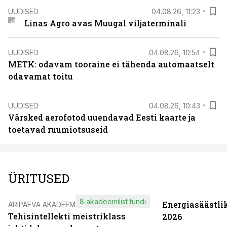
UUDISED
04.08.26, 11:23
Linas Agro avas Muugal viljaterminali
UUDISED
04.08.26, 10:54
METK: odavam tooraine ei tähenda automaatselt
odavamat toitu
UUDISED
04.08.26, 10:43
Värsked aerofotod uuendavad Eesti kaarte ja
toetavad ruumiotsuseid
ÜRITUSED
8 akadeemilist tundi
Energiasäästli
ÄRIPÄEVA AKADEEMIA
Tehisintellekti meistriklass
2026