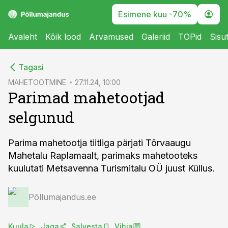
Esimene kuu -70%
Avaleht
Kõik lood
Arvamused
Galeriid
TOPid
Sisu
cebook
Tagasi
Twitter)
MAHETOOTMINE
27.11.24, 10:00
Parimad mahetootjad
kedIn
selgunud
ail
k
Parima mahetootja tiitliga pärjati Tõrvaaugu
Mahetalu Raplamaalt, parimaks mahetooteks
kuulutati Metsavenna Turismitalu OÜ juust Küllus.
Põllumajandus.ee
Kuula
Jaga
Salvesta
Vihja