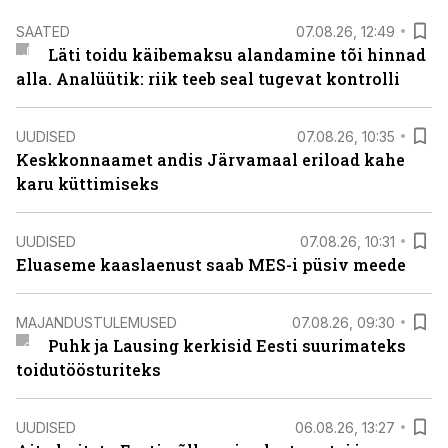
SAATED
07.08.26, 12:49
Läti toidu käibemaksu alandamine tõi hinnad
alla. Analüütik: riik teeb seal tugevat kontrolli
UUDISED
07.08.26, 10:35
Keskkonnaamet andis Järvamaal eriload kahe
karu küttimiseks
UUDISED
07.08.26, 10:31
Eluaseme kaaslaenust saab MES-i püsiv meede
MAJANDUSTULEMUSED
07.08.26, 09:30
Puhk ja Lausing kerkisid Eesti suurimateks
toidutöösturiteks
UUDISED
06.08.26, 13:27