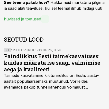
See teema pakub huvi?
Hakka neid märksõnu jälgima
ja saad alati teavituse, kui sel teemal ilmub midagi uut!
hüvitised ja toetused
SEOTUD LOOD
SISUTURUNDUS
09.06.26, 16:46
ST
Paindlikkus Eesti taimekasvatuses:
kuidas määrata ise saagi valmimise
aega ja kvaliteeti
Taimede kasvatamine kiletunnelites on Eestis aasta-
aastalt populaarsemaks muutunud. Võrreldes
avamaaga pakub tunnelilahendus võimalust
saagikoristuse algust kuni kahe nädala võrra
varasemaks tuua või hoopis hilisemaks lükata. Hästi
planeerides on tänu sellele võimalik saada ka saagi