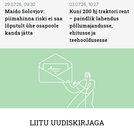
29.07.26, 09:30
03.07.26, 10:27
Maido Solovjov:
Kuni 200 hj traktori rent
piimahinna riski ei saa
– paindlik lahendus
lõputult ühe osapoole
põllumajandusse,
kanda jätta
ehitusse ja
teehooldusesse
LIITU UUDISKIRJAGA