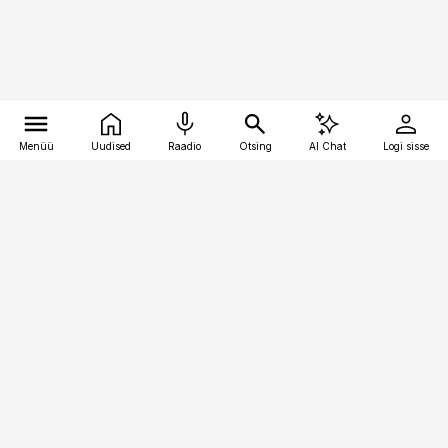
Menüü
Uudised
Raadio
Otsing
AI Chat
Logi sisse
Vana-Lõuna 39/1, 19094 Tallinn
(+372) 667 0111
pollumajandus@pollumajandus.ee
Telli
Reklaam
Firmast
Sisu kasutamisõigused
Ajakirjaniku