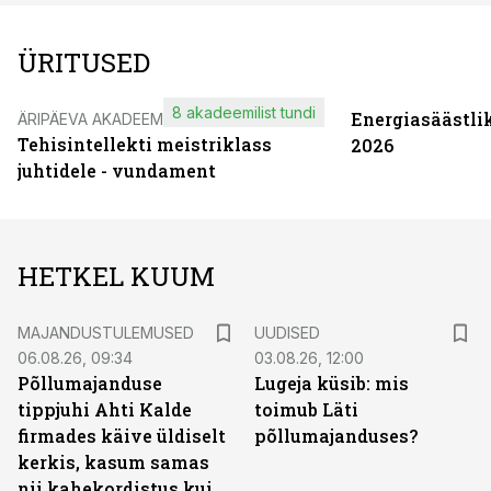
ÜRITUSED
8 akadeemilist tundi
Energiasäästli
ÄRIPÄEVA AKADEEMIA
Tehisintellekti meistriklass
2026
juhtidele - vundament
HETKEL KUUM
MAJANDUSTULEMUSED
UUDISED
06.08.26, 09:34
03.08.26, 12:00
Põllumajanduse
Lugeja küsib: mis
tippjuhi Ahti Kalde
toimub Läti
firmades käive üldiselt
põllumajanduses?
kerkis, kasum samas
nii kahekordistus kui