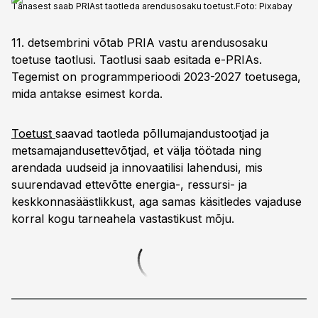
Tänasest saab PRIAst taotleda arendusosaku toetust.
Foto:
Pixabay
11. detsembrini võtab PRIA vastu arendusosaku
toetuse taotlusi. Taotlusi saab esitada e-PRIAs.
Tegemist on programmperioodi 2023-2027 toetusega,
mida antakse esimest korda.
Toetust
saavad taotleda põllumajandustootjad ja
metsamajandusettevõtjad, et välja töötada ning
arendada uudseid ja innovaatilisi lahendusi, mis
suurendavad ettevõtte energia-, ressursi- ja
keskkonnasäästlikkust, aga samas käsitledes vajaduse
korral kogu tarneahela vastastikust mõju.