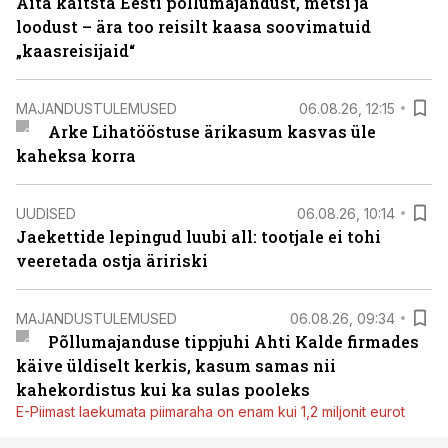
Aita kaitsta Eesti põllumajandust, metsi ja
loodust – ära too reisilt kaasa soovimatuid
„kaasreisijaid“
MAJANDUSTULEMUSED
06.08.26, 12:15
Arke Lihatööstuse ärikasum kasvas üle
kaheksa korra
UUDISED
06.08.26, 10:14
Jaekettide lepingud luubi all: tootjale ei tohi
veeretada ostja äririski
MAJANDUSTULEMUSED
06.08.26, 09:34
Põllumajanduse tippjuhi Ahti Kalde firmades
käive üldiselt kerkis, kasum samas nii
kahekordistus kui ka sulas pooleks
E-Piimast laekumata piimaraha on enam kui 1,2 miljonit eurot