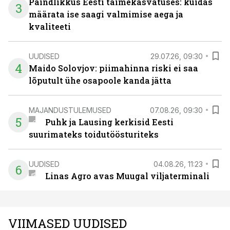
Paindlikkus Eesti taimekasvatuses: kuidas
3
määrata ise saagi valmimise aega ja
kvaliteeti
UUDISED
29.07.26, 09:30
4
Maido Solovjov: piimahinna riski ei saa
lõputult ühe osapoole kanda jätta
MAJANDUSTULEMUSED
07.08.26, 09:30
5
Puhk ja Lausing kerkisid Eesti
suurimateks toidutöösturiteks
UUDISED
04.08.26, 11:23
6
Linas Agro avas Muugal viljaterminali
VIIMASED UUDISED