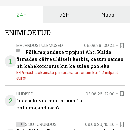
eest turul kõrgemat hinda.
24H
72H
Nädal
ENIMLOETUD
MAJANDUSTULEMUSED
06.08.26, 09:34
Põllumajanduse tippjuhi Ahti Kalde
firmades käive üldiselt kerkis, kasum samas
1
nii kahekordistus kui ka sulas pooleks
E-Piimast laekumata piimaraha on enam kui 1,2 miljonit
eurot
UUDISED
03.08.26, 12:00
2
Lugeja küsib: mis toimub Läti
põllumajanduses?
SISUTURUNDUS
09.06.26, 16:46
ST