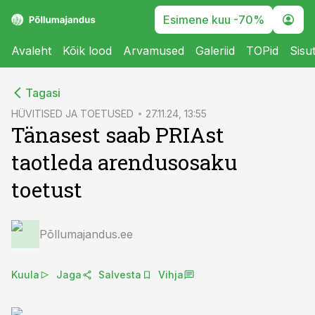
Esimene kuu -70%
Avaleht
Kõik lood
Arvamused
Galeriid
TOPid
Sisu
cebook
Tagasi
Twitter)
HÜVITISED JA TOETUSED
27.11.24, 13:55
Tänasest saab PRIAst
kedIn
taotleda arendusosaku
ail
toetust
k
Põllumajandus.ee
Kuula
Jaga
Salvesta
Vihja