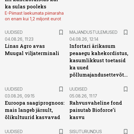
ka sulas pooleks
E-Piimast laekumata piimaraha
on enam kui 1,2 miljonit eurot
UUDISED
MAJANDUSTULEMUSED
04.08.26, 11:23
04.08.26, 12:14
Linas Agro avas
Infortari ärikasum
Muugal viljaterminali
peaaegu kahekordistus,
kasumlikkust toetasid
ka uued
põllumajandusettevõtted
UUDISED
UUDISED
03.08.26, 09:15
05.08.26, 11:17
Euroopa saagiprognoos:
Rahvusvaheline fond
mais langeb järsult,
paisutab Bioforce’i
õlikultuurid kasvavad
kasvu
ST
UUDISED
SISUTURUNDUS