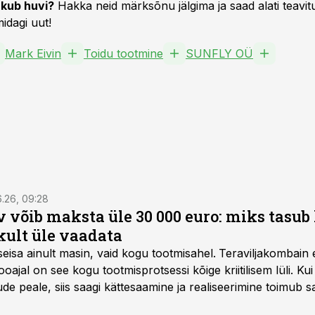
kub huvi?
Hakka neid märksõnu jälgima ja saad alati teavitu
idagi uut!
Mark Eivin
Toidu tootmine
SUNFLY OÜ
6.26, 09:28
 võib maksta üle 30 000 euro: miks tasu
kult üle vaadata
seisa ainult masin, vaid kogu tootmisahel.
Teraviljakombain e
oajal on see kogu tootmisprotsessi kõige kriitilisem lüli. Kui 
e peale, siis saagi kättesaamine ja realiseerimine toimub s
kõigest 2-4 nädalaga.