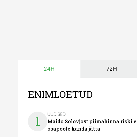
24H
72H
ENIMLOETUD
UUDISED
1
Maido Solovjov: piimahinna riski ei
osapoole kanda jätta