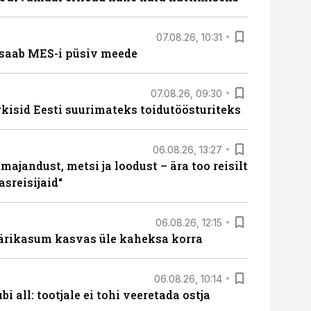
07.08.26, 10:31
saab MES-i püsiv meede
07.08.26, 09:30
rkisid Eesti suurimateks toidutöösturiteks
06.08.26, 13:27
majandust, metsi ja loodust – ära too reisilt
sreisijaid“
06.08.26, 12:15
ärikasum kasvas üle kaheksa korra
06.08.26, 10:14
i all: tootjale ei tohi veeretada ostja