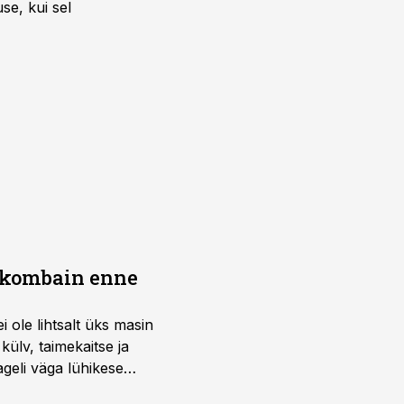
se, kui sel
b kombain enne
i ole lihtsalt üks masin
külv, taimekaitse ja
ageli väga lühikese