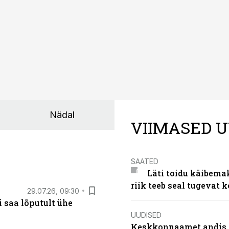
Nädal
VIIMASED U
SAATED
Läti toidu käibema
riik teeb seal tugevat k
29.07.26, 09:30
 saa lõputult ühe
UUDISED
Keskkonnaamet andis J