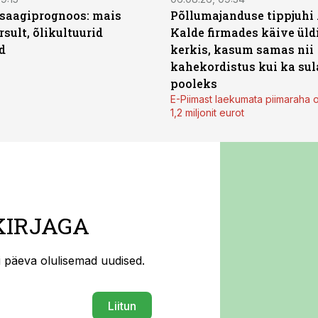
saagiprognoos: mais
Põllumajanduse tippjuhi
rsult, õlikultuurid
Kalde firmades käive üld
d
kerkis, kasum samas nii
kahekordistus kui ka sul
pooleks
E-Piimast laekumata piimaraha 
1,2 miljonit eurot
KIRJAGA
ti päeva olulisemad uudised.
Liitun