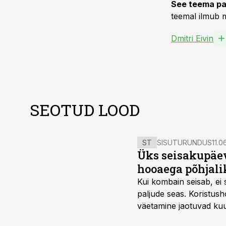
See teema pa
teemal ilmub m
Dmitri Eivin
SEOTUD LOOD
ST
SISUTURUNDUS
11.0
Üks seisakupäev
hooaega põhjali
Kui kombain seisab, ei 
paljude seas. Koristusho
väetamine jaotuvad kuud
ajavahemiku jooksul – 