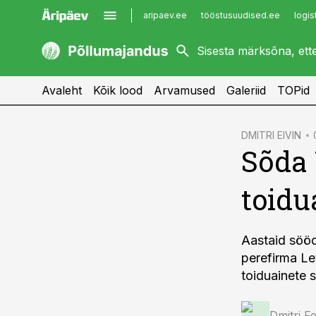
aripaev.ee
tööstusuudised.ee
logis
kaubandus.ee
imelineajalugu.ee
kinnisvarauudised.ee
imelineteadus.ee
Avaleht
Kõik lood
Arvamused
Galeriid
TOPid
cebook
DMITRI EIVIN
Sõda 
Twitter)
kedIn
toidu
ail
k
Aastaid sööd
perefirma Let
toiduainete 
Dmitri Fe