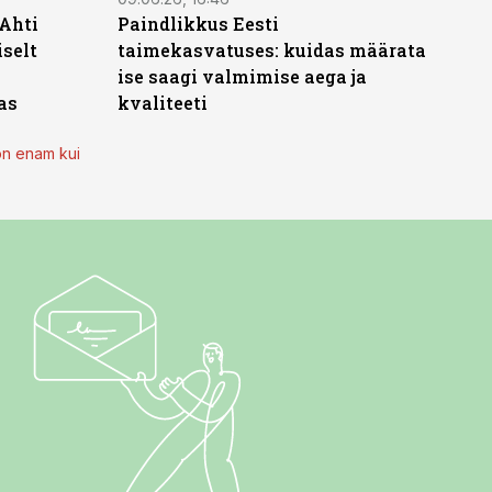
 Ahti
Paindlikkus Eesti
iselt
taimekasvatuses: kuidas määrata
ise saagi valmimise aega ja
as
kvaliteeti
on enam kui