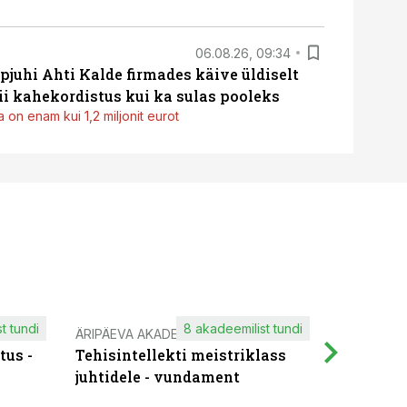
06.08.26, 09:34
pjuhi Ahti Kalde firmades käive üldiselt
i kahekordistus kui ka sulas pooleks
 on enam kui 1,2 miljonit eurot
t tundi
8 akadeemilist tundi
ÄRIPÄEVA AKADEEMIA
IT KOOLIT
tus -
Tehisintellekti meistriklass
Muutuste
juhtidele - vundament
praktilis