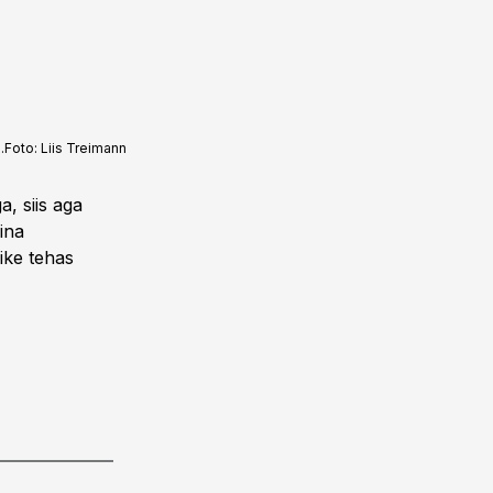
.
Foto:
Liis Treimann
a, siis aga
ina
äike tehas