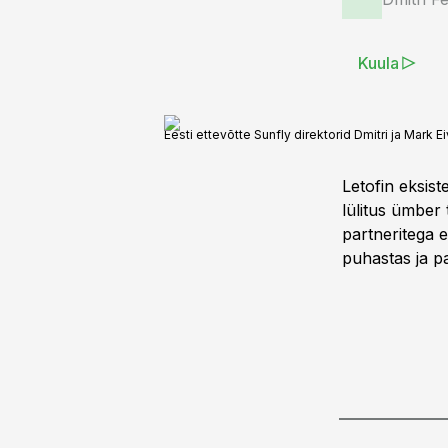
Kuula
Eesti ettevõtte Sunfly direktorid Dmitri ja Mark 
Letofin eksist
lülitus ümber 
partneritega e
puhastas ja p