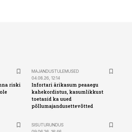
MAJANDUSTULEMUSED
04.08.26, 12:14
nna riski
Infortari ärikasum peaaegu
ole
kahekordistus, kasumlikkust
toetasid ka uued
põllumajandusettevõtted
ST
SISUTURUNDUS
09.06.26, 16:46