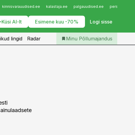
Iseteenindus
kinnisvarauudised.ee
kalastaja.ee
palgauudised.ee
personaliuudi
Telli Põllumajandus
Küsi AI-lt
Esimene kuu -70%
Logi sisse
ikud lingid
Radar
Minu Põllumajandus
sti
s ainulaadsete