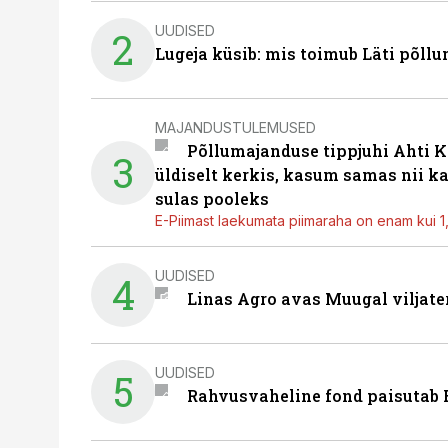
UUDISED
2
Lugeja küsib: mis toimub Läti põll
MAJANDUSTULEMUSED
Põllumajanduse tippjuhi Ahti K
3
üldiselt kerkis, kasum samas nii k
sulas pooleks
E-Piimast laekumata piimaraha on enam kui 1,2
UUDISED
4
Linas Agro avas Muugal viljate
UUDISED
5
Rahvusvaheline fond paisutab B