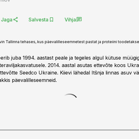
Jaga
Salvesta
Vihja
Eivin Tallinna tehases, kus päevalilleseemnetest pastat ja proteiini toodetakse
eerib juba 1994. aastast peale ja tegeles algul kütuse müügig
teraviljakasvatusele. 2014. aastal asutas ettevõte koos Ukra
ttevõtte Seedco Ukraine. Kiievi lähedal Itšnja linnas asuv v
akkis päevalilleseemneid.