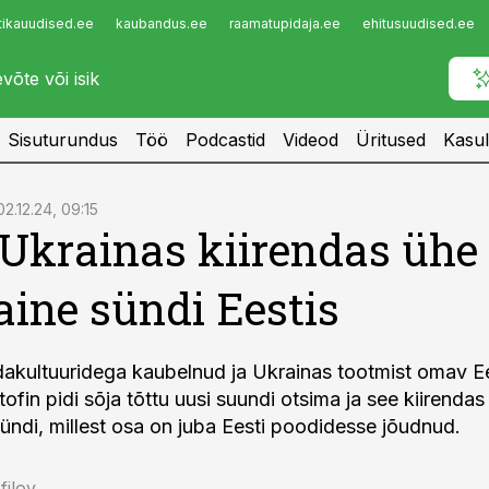
tikauudised.ee
kaubandus.ee
raamatupidaja.ee
ehitusuudised.ee
Infopank
Radar
Sisuturundus
Töö
Podcastid
Videod
Üritused
Kasul
02.12.24, 09:15
Ukrainas kiirendas ühe
aine sündi Eestis
akultuuridega kaubelnud ja Ukrainas tootmist omav Ee
ofin pidi sõja tõttu uusi suundi otsima ja see kiirenda
sündi, millest osa on juba Eesti poodidesse jõudnud.
filov