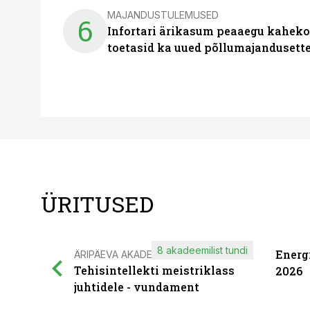
MAJANDUSTULEMUSED
6
Infortari ärikasum peaaegu kaheko
toetasid ka uued põllumajandusett
ÜRITUSED
8 akadeemilist tundi
Energ
ÄRIPÄEVA AKADEEMIA
Tehisintellekti meistriklass
2026
juhtidele - vundament