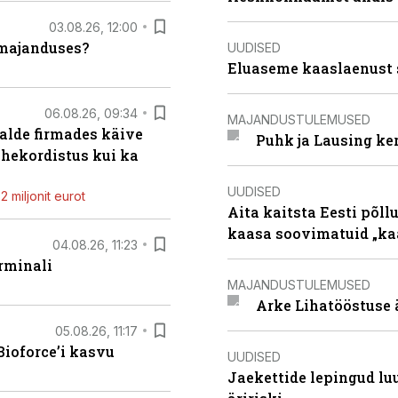
03.08.26, 12:00
umajanduses?
UUDISED
Eluaseme kaaslaenust 
06.08.26, 09:34
MAJANDUSTULEMUSED
alde firmades käive
Puhk ja Lausing ke
ahekordistus kui ka
UUDISED
 miljonit eurot
Aita kaitsta Eesti põllu
kaasa soovimatuid „kaa
04.08.26, 11:23
rminali
MAJANDUSTULEMUSED
Arke Lihatööstuse 
05.08.26, 11:17
ioforce’i kasvu
UUDISED
Jaekettide lepingud luub