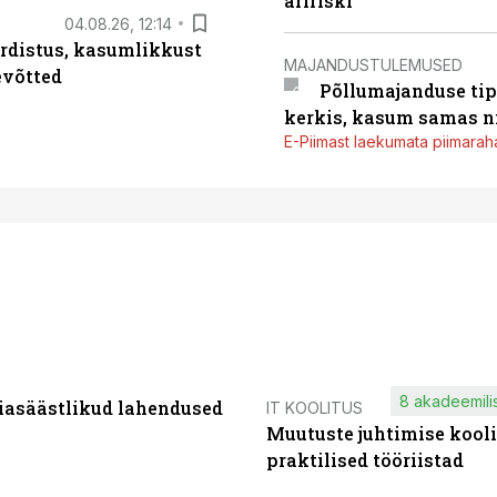
äririski
04.08.26, 12:14
rdistus, kasumlikkust
MAJANDUSTULEMUSED
evõtted
Põllumajanduse tip
kerkis, kasum samas ni
E-Piimast laekumata piimaraha
8 akadeemilis
iasäästlikud lahendused
IT KOOLITUS
Muutuste juhtimise kooli
praktilised tööriistad