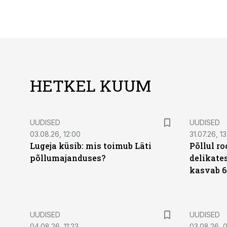
HETKEL KUUM
UUDISED
UUDISED
03.08.26, 12:00
31.07.26, 13
Lugeja küsib: mis toimub Läti
Põllul r
põllumajanduses?
delikates
kasvab 6
UUDISED
UUDISED
04.08.26, 11:23
03.08.26, 0