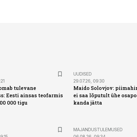
UUDISED
:21
29.07.26, 09:30
oomab tulevane
Maido Solovjov: piimahi
s: Eesti ainsas teofarmis
ei saa lõputult ühe osapo
00 000 tigu
kanda jätta
MAJANDUSTULEMUSED
9:15
06.08.26, 09:34