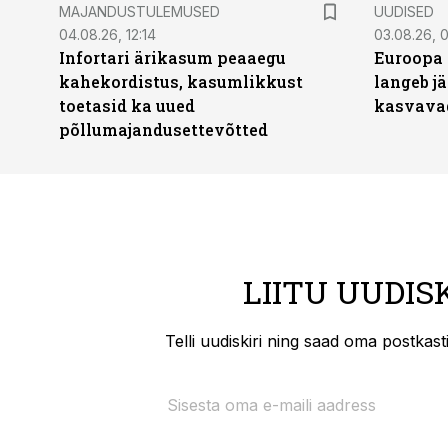
MAJANDUSTULEMUSED
UUDISED
04.08.26, 12:14
03.08.26, 0
Infortari ärikasum peaaegu
Euroopa 
kahekordistus, kasumlikkust
langeb jä
toetasid ka uued
kasvava
põllumajandusettevõtted
LIITU UUDIS
Telli uudiskiri ning saad oma postkas