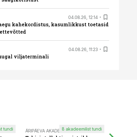
04.08.26, 12:14
aegu kahekordistus, kasumlikkust toetasid
ettevõtted
04.08.26, 11:23
ugal viljaterminali
t tundi
8 akadeemilist tundi
ÄRIPÄEVA AKADEEMIA
IT KOOLIT