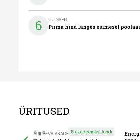
UUDISED
6
Piima hind langes esimesel poolaast
ÜRITUSED
8 akadeemilist tundi
Energ
ÄRIPÄEVA AKADEEMIA