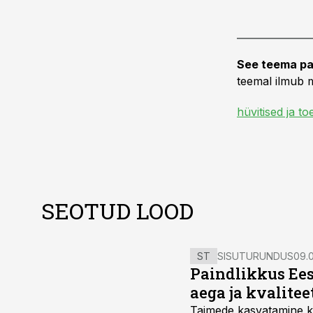
See teema pa
teemal ilmub m
hüvitised ja t
SEOTUD LOOD
ST
SISUTURUNDUS
09.0
Paindlikkus Ees
aega ja kvalitee
Taimede kasvatamine ki