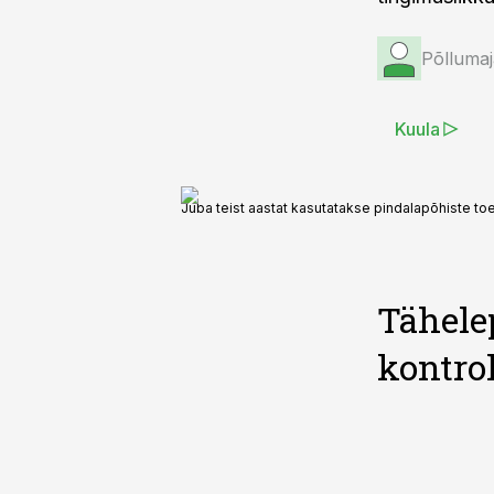
Põllumaj
Kuula
Juba teist aastat kasutatakse pindalapõhiste toe
Tähele
kontrol