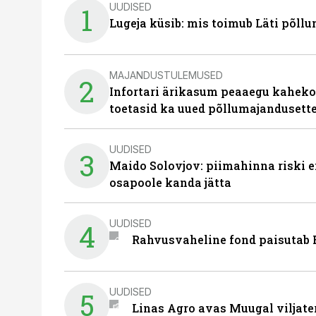
UUDISED
1
Lugeja küsib: mis toimub Läti põll
MAJANDUSTULEMUSED
2
Infortari ärikasum peaaegu kaheko
toetasid ka uued põllumajandusett
UUDISED
3
Maido Solovjov: piimahinna riski ei
osapoole kanda jätta
UUDISED
4
Rahvusvaheline fond paisutab B
UUDISED
5
Linas Agro avas Muugal viljate