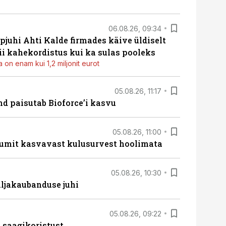
06.08.26, 09:34
pjuhi Ahti Kalde firmades käive üldiselt
i kahekordistus kui ka sulas pooleks
 on enam kui 1,2 miljonit eurot
05.08.26, 11:17
d paisutab Bioforce’i kasvu
05.08.26, 11:00
umit kasvavast kulusurvest hoolimata
05.08.26, 10:30
ljakaubanduse juhi
05.08.26, 09:22
 saagikoristust