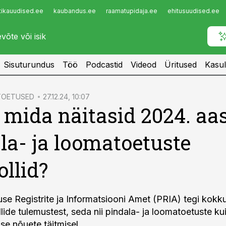
tikauudised.ee
kaubandus.ee
raamatupidaja.ee
ehitusuudised.ee
Infopank
Radar
Sisuturundus
Töö
Podcastid
Videod
Üritused
Kasul
 TOETUSED
27.12.24, 10:07
 mida näitasid 2024. aa
la- ja loomatoetuste
ollid?
se Registrite ja Informatsiooni Amet (PRIA) tegi kokk
lide tulemustest, seda nii pindala- ja loomatoetuste ku
se nõuete täitmisel.