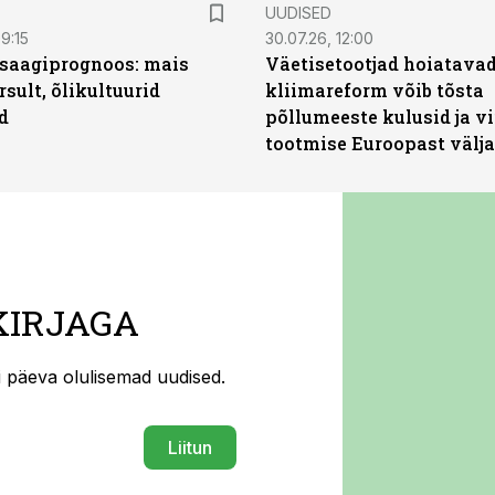
UUDISED
9:15
30.07.26, 12:00
saagiprognoos: mais
Väetisetootjad hoiatavad
rsult, õlikultuurid
kliimareform võib tõsta
d
põllumeeste kulusid ja vi
tootmise Euroopast välja
KIRJAGA
ti päeva olulisemad uudised.
Liitun