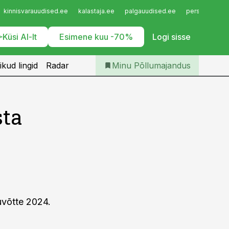
Iseteenindus
kinnisvarauudised.ee
kalastaja.ee
palgauudised.ee
personaliuudi
Telli Põllumajandus
Küsi AI-lt
Esimene kuu -70%
Logi sisse
ikud lingid
Radar
Minu Põllumajandus
sta
uvõtte 2024.
i