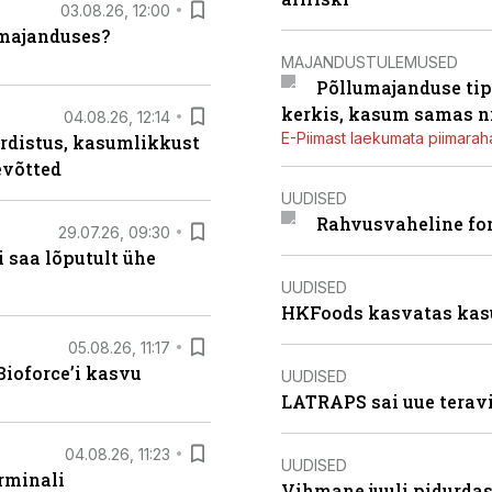
03.08.26, 12:00
umajanduses?
MAJANDUSTULEMUSED
Põllumajanduse tip
kerkis, kasum samas ni
04.08.26, 12:14
E-Piimast laekumata piimaraha
rdistus, kasumlikkust
evõtted
UUDISED
Rahvusvaheline fon
29.07.26, 09:30
 saa lõputult ühe
UUDISED
HKFoods kasvatas kas
05.08.26, 11:17
ioforce’i kasvu
UUDISED
LATRAPS sai uue teravi
04.08.26, 11:23
UUDISED
rminali
Vihmane juuli pidurdas