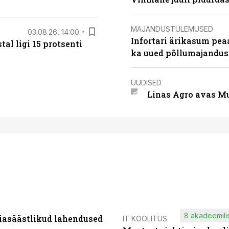
MAJANDUSTULEMUSED
03.08.26, 14:00
Infortari ärikasum pea
al ligi 15 protsenti
ka uued põllumajandus
UUDISED
Linas Agro avas Mu
8 akadeemilis
iasäästlikud lahendused
IT KOOLITUS