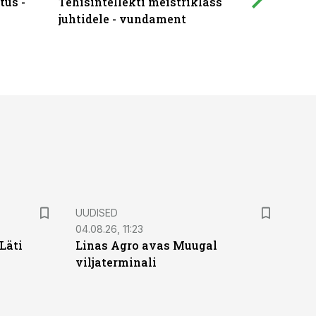
tus -
Tehisintellekti meistriklass
Muutuste
juhtidele - vundament
praktilis
UUDISED
04.08.26, 11:23
Läti
Linas Agro avas Muugal
viljaterminali