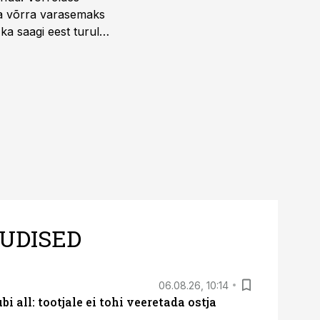
la võrra varasemaks
ka saagi eest turul
UDISED
06.08.26, 10:14
i all: tootjale ei tohi veeretada ostja