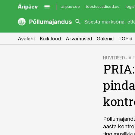
aripaev.ee
tööstusuudised.ee
logis
kaubandus.ee
imelineajalugu.ee
kinnisvarauudised.ee
imelineteadus.ee
Avaleht
Kõik lood
Arvamused
Galeriid
TOPid
cebook
HÜVITISED JA
PRIA:
Twitter)
kedIn
pinda
ail
kontr
k
Põllumajandu
aasta kontrol
tingimuslikku