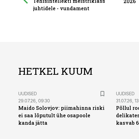
Tehisintellekti meistriklass
2026
juhtidele - vundament
HETKEL KUUM
UUDISED
UUDISED
29.07.26, 09:30
31.07.26, 13
Maido Solovjov: piimahinna riski
Põllul r
ei saa lõputult ühe osapoole
delikates
kanda jätta
kasvab 6