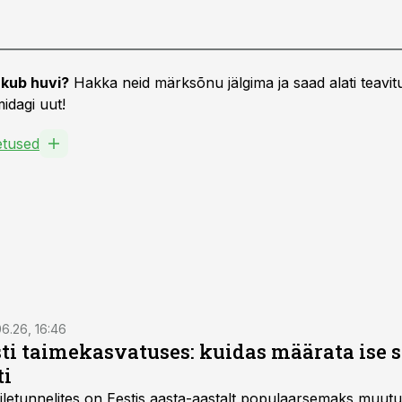
kub huvi?
Hakka neid märksõnu jälgima ja saad alati teavitu
idagi uut!
oetused
6.26, 16:46
ti taimekasvatuses: kuidas määrata ise 
ti
letunnelites on Eestis aasta-aastalt populaarsemaks muut