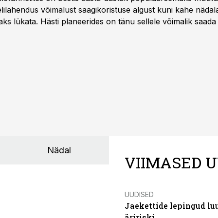
ilahendus võimalust saagikoristuse algust kuni kahe näda
aks lükata. Hästi planeerides on tänu sellele võimalik saada 
Nädal
VIIMASED U
UUDISED
Jaekettide lepingud luub
äririski