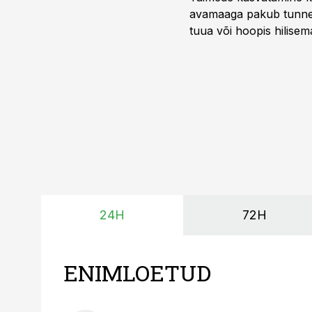
avamaaga pakub tunnel
tuua või hoopis hilisem
kõrgemat hinda.
24H
72H
ENIMLOETUD