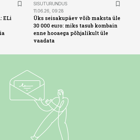
ST
SISUTURUNDUS
11.06.26, 09:28
: ELi
Üks seisakupäev võib maksta üle
30 000 euro: miks tasub kombain
ia
enne hooaega põhjalikult üle
vaadata