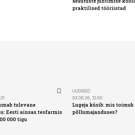
Muutuste juhtimise kooli
praktilised tööriistad
UUDISED
:21
03.08.26, 12:00
oomab tulevane
Lugeja küsib: mis toimub 
s: Eesti ainsas teofarmis
põllumajanduses?
00 000 tigu