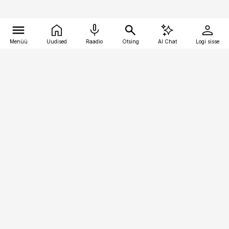
Menüü
Uudised
Raadio
Otsing
AI Chat
Logi sisse
Vana-Lõuna 39/1, 19094 Tallinn
(+372) 667 0111
pollumajandus@pollumajandus.ee
Telli
Reklaam
Firmast
Sisu kasutamisõigused
Ajakirjaniku
eetikakoodeks
Üldtingimused
Privaatsustingimused
Küpsiste poliitika
KKK