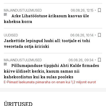
MAJANDUSTULEMUSED
06.08.26, 12:15
Arke Lihatööstuse ärikasum kasvas üle
kaheksa korra
UUDISED
06.08.26, 10:14
Jaekettide lepingud luubi all: tootjale ei tohi
veeretada ostja äririski
MAJANDUSTULEMUSED
06.08.26, 09:34
Põllumajanduse tippjuhi Ahti Kalde firmades
käive üldiselt kerkis, kasum samas nii
kahekordistus kui ka sulas pooleks
E-Piimast laekumata piimaraha on enam kui 1,2 miljonit eurot
ÜRITUSED