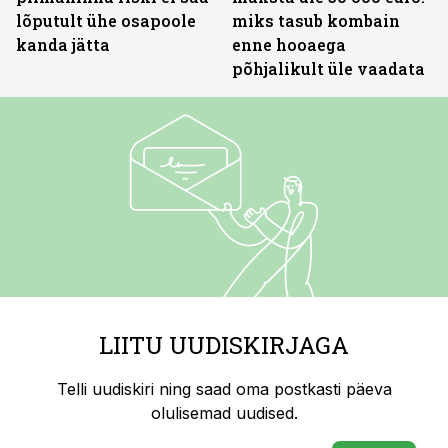
lõputult ühe osapoole
miks tasub kombain
kanda jätta
enne hooaega
põhjalikult üle vaadata
LIITU UUDISKIRJAGA
Telli uudiskiri ning saad oma postkasti päeva
olulisemad uudised.