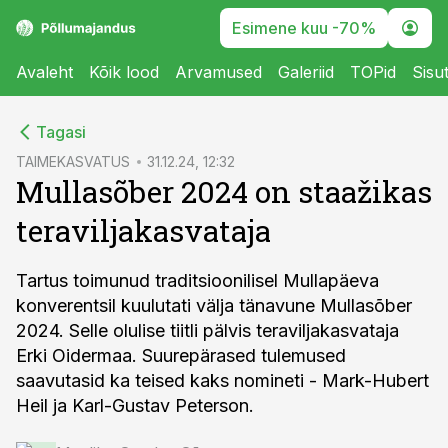
Esimene kuu -70%
Avaleht
Kõik lood
Arvamused
Galeriid
TOPid
Sisu
cebook
Tagasi
Twitter)
TAIMEKASVATUS
31.12.24, 12:32
Mullasõber 2024 on staažikas
kedIn
teraviljakasvataja
ail
k
Tartus toimunud traditsioonilisel Mullapäeva
konverentsil kuulutati välja tänavune Mullasõber
2024. Selle olulise tiitli pälvis teraviljakasvataja
Erki Oidermaa. Suurepärased tulemused
saavutasid ka teised kaks nomineti - Mark-Hubert
Heil ja Karl-Gustav Peterson.