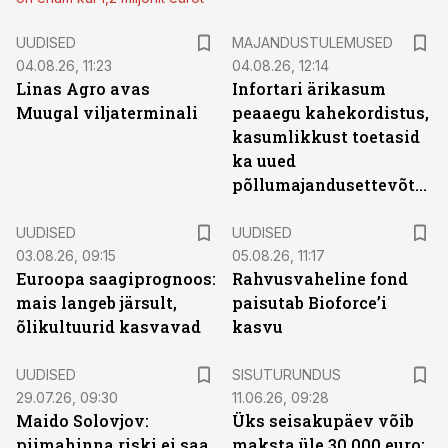
UUDISED
MAJANDUSTULEMUSED
04.08.26, 11:23
04.08.26, 12:14
Linas Agro avas
Infortari ärikasum
Muugal viljaterminali
peaaegu kahekordistus,
kasumlikkust toetasid
ka uued
põllumajandusettevõtted
UUDISED
UUDISED
03.08.26, 09:15
05.08.26, 11:17
Euroopa saagiprognoos:
Rahvusvaheline fond
mais langeb järsult,
paisutab Bioforce’i
õlikultuurid kasvavad
kasvu
ST
UUDISED
SISUTURUNDUS
29.07.26, 09:30
11.06.26, 09:28
Maido Solovjov:
Üks seisakupäev võib
piimahinna riski ei saa
maksta üle 30 000 euro: