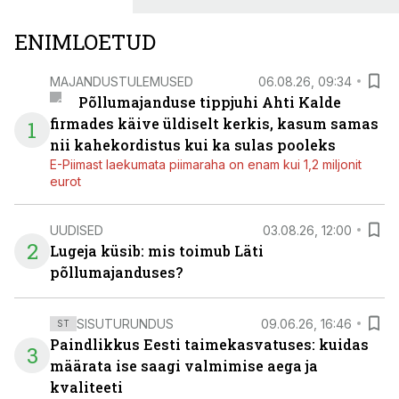
ENIMLOETUD
MAJANDUSTULEMUSED
06.08.26, 09:34
Põllumajanduse tippjuhi Ahti Kalde
firmades käive üldiselt kerkis, kasum samas
1
nii kahekordistus kui ka sulas pooleks
E-Piimast laekumata piimaraha on enam kui 1,2 miljonit
eurot
UUDISED
03.08.26, 12:00
2
Lugeja küsib: mis toimub Läti
põllumajanduses?
SISUTURUNDUS
09.06.26, 16:46
ST
Paindlikkus Eesti taimekasvatuses: kuidas
3
määrata ise saagi valmimise aega ja
kvaliteeti