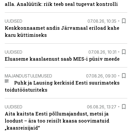
alla. Analüütik: riik teeb seal tugevat kontrolli
UUDISED
07.08.26, 10:35
Keskkonnaamet andis Järvamaal eriload kahe
karu küttimiseks
UUDISED
07.08.26, 10:31
Eluaseme kaaslaenust saab MES-i püsiv meede
MAJANDUSTULEMUSED
07.08.26, 09:30
Puhk ja Lausing kerkisid Eesti suurimateks
toidutöösturiteks
UUDISED
06.08.26, 13:27
Aita kaitsta Eesti põllumajandust, metsi ja
loodust – ära too reisilt kaasa soovimatuid
„kaasreisijaid“