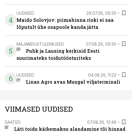
UUDISED
29.07.26, 09:30
4
Maido Solovjov: piimahinna riski ei saa
lõputult ühe osapoole kanda jätta
MAJANDUSTULEMUSED
07.08.26, 09:30
5
Puhk ja Lausing kerkisid Eesti
suurimateks toidutöösturiteks
UUDISED
04.08.26, 11:23
6
Linas Agro avas Muugal viljaterminali
VIIMASED UUDISED
SAATED
07.08.26, 12:49
Läti toidu käibemaksu alandamine tõi hinnad