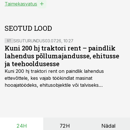
Taimekasvatus
SEOTUD LOOD
SISUTURUNDUS
03.07.26, 10:27
ST
Kuni 200 hj traktori rent – paindlik
lahendus põllumajandusse, ehitusse
ja teehooldusesse
Kuni 200 hj traktori rent
on paindlik lahendus
ettevõttele, kes vajab töökindlat masinat
hooajatöödeks, ehitusobjektile või talviseks
lumetõrjeks. Renditraktor kuni 200 hj aitab katta
hooajalisi töötippe, ootamatuid lisatöid või asendada
ajutiselt rivist välja langenud tehnikat, ja seda ilma suuri
investeeringuid tegemata. Baltic Agro masinarent tagab
vajaliku traktori ja lisavarustuse just siis, kui töömaht
24H
72H
Nädal
on suurim ning iga töötund on oluline.