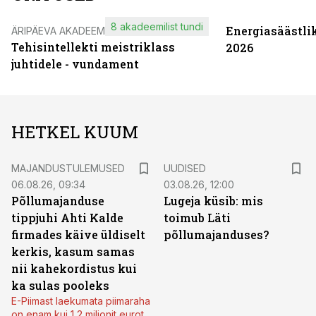
8 akadeemilist tundi
Energiasäästli
ÄRIPÄEVA AKADEEMIA
Tehisintellekti meistriklass
2026
juhtidele - vundament
HETKEL KUUM
MAJANDUSTULEMUSED
UUDISED
06.08.26, 09:34
03.08.26, 12:00
Põllumajanduse
Lugeja küsib: mis
tippjuhi Ahti Kalde
toimub Läti
firmades käive üldiselt
põllumajanduses?
kerkis, kasum samas
nii kahekordistus kui
ka sulas pooleks
E-Piimast laekumata piimaraha
on enam kui 1,2 miljonit eurot