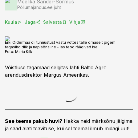
Meelika Sander-Sõrmus
Põllumajandus.ee juht
Kuula
Jaga
Salvesta
Vihja
Erki Oidermaa oli tunnustust vastu võttes talle omaselt pigem
tagasihoidlik ja napisõnaline - las teod räägivad ise.
Foto:
Maria Kilk
Võistluse tagamaad selgitas lahti Baltic Agro
arendusdirektor Margus Ameerikas.
See teema pakub huvi?
Hakka neid märksõnu jälgima
ja saad alati teavituse, kui sel teemal ilmub midagi uut!