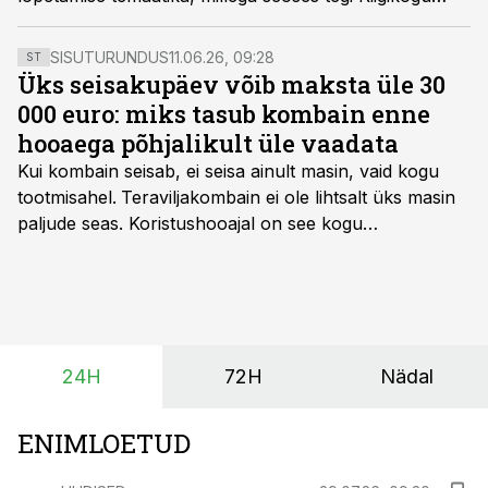
maaelukomisjon Regionaal- ja
Põllumajandusministeeriumile ettepaneku süvitsi uurida
SISUTURUNDUS
11.06.26, 09:28
ST
kanade puurivabale pidamisele ülemineku mõjusid.
Üks seisakupäev võib maksta üle 30
000 euro: miks tasub kombain enne
hooaega põhjalikult üle vaadata
Kui kombain seisab, ei seisa ainult masin, vaid kogu
tootmisahel.
Teraviljakombain ei ole lihtsalt üks masin
paljude seas. Koristushooajal on see kogu
tootmisprotsessi kõige kriitilisem lüli. Kui külv,
taimekaitse ja väetamine jaotuvad kuude peale, siis
saagi kättesaamine ja realiseerimine toimub sageli väga
lühikese ajavahemiku jooksul – kõigest 2-4 nädalaga.
24H
72H
Nädal
ENIMLOETUD