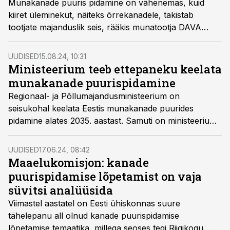
Munakanade puuris pidamine on vähenemas, kuid
kiiret üleminekut, näiteks õrrekanadele, takistab
tootjate majanduslik seis, rääkis munatootja DAVA
Foods Estonia AS juhatuse liige Allan Tohver
konverentsil Põllumajanduse Äriplaan 2024.
UUDISED
15.08.24, 10:31
Ministeerium teeb ettepaneku keelata
munakanade puurispidamine
Regionaal- ja Põllumajandusministeerium on
seisukohal keelata Eestis munakanade puurides
pidamine alates 2035. aastast. Samuti on ministeeriumi
ettepanek, et alates 2026. aastast ei tohi sisustada uusi
munakanade pidamisruume või -kohti rikastatud
UUDISED
17.06.24, 08:42
puuridega.
Maaelukomisjon: kanade
puurispidamise lõpetamist on vaja
süvitsi analüüsida
Viimastel aastatel on Eesti ühiskonnas suure
tähelepanu all olnud kanade puurispidamise
lõpetamise temaatika, millega seoses tegi Riigikogu