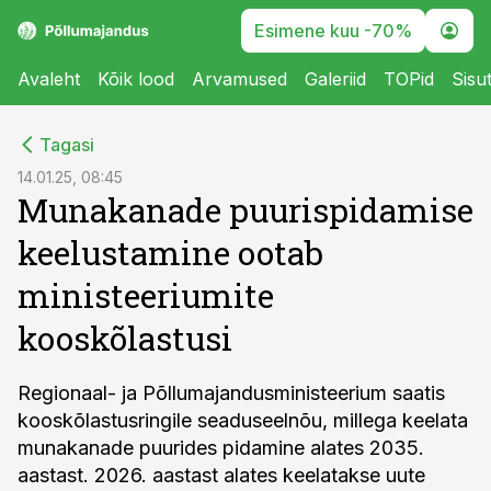
Esimene kuu -70%
Avaleht
Kõik lood
Arvamused
Galeriid
TOPid
Sisu
cebook
Tagasi
Twitter)
14.01.25, 08:45
Munakanade puurispidamise
kedIn
keelustamine ootab
ail
ministeeriumite
k
kooskõlastusi
Regionaal- ja Põllumajandusministeerium saatis
kooskõlastusringile seaduseelnõu, millega keelata
munakanade puurides pidamine alates 2035.
aastast. 2026. aastast alates keelatakse uute