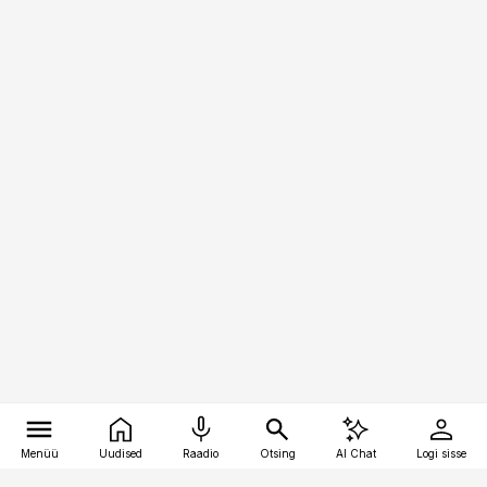
Menüü
Uudised
Raadio
Otsing
AI Chat
Logi sisse