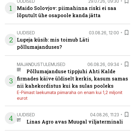
UUDISED
29.07.26, 09:30
1
Maido Solovjov: piimahinna riski ei saa
lõputult ühe osapoole kanda jätta
UUDISED
03.08.26, 12:00
2
Lugeja küsib: mis toimub Läti
põllumajanduses?
MAJANDUSTULEMUSED
06.08.26, 09:34
Põllumajanduse tippjuhi Ahti Kalde
firmades käive üldiselt kerkis, kasum samas
3
nii kahekordistus kui ka sulas pooleks
E-Piimast laekumata piimaraha on enam kui 1,2 miljonit
eurot
UUDISED
04.08.26, 11:23
4
Linas Agro avas Muugal viljaterminali