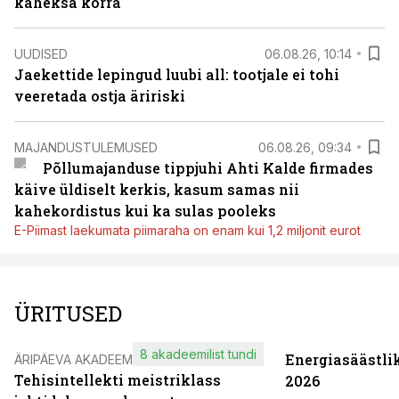
kaheksa korra
UUDISED
06.08.26, 10:14
Jaekettide lepingud luubi all: tootjale ei tohi
veeretada ostja äririski
MAJANDUSTULEMUSED
06.08.26, 09:34
Põllumajanduse tippjuhi Ahti Kalde firmades
käive üldiselt kerkis, kasum samas nii
kahekordistus kui ka sulas pooleks
E-Piimast laekumata piimaraha on enam kui 1,2 miljonit eurot
ÜRITUSED
8 akadeemilist tundi
Energiasäästli
ÄRIPÄEVA AKADEEMIA
Tehisintellekti meistriklass
2026