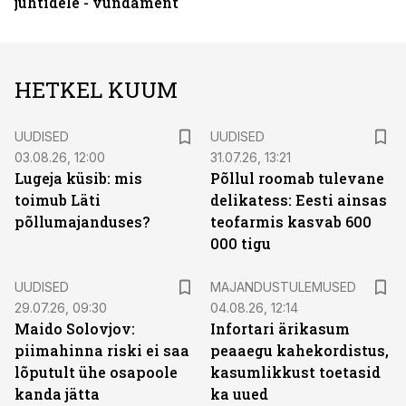
juhtidele - vundament
HETKEL KUUM
UUDISED
UUDISED
03.08.26, 12:00
31.07.26, 13:21
Lugeja küsib: mis
Põllul roomab tulevane
toimub Läti
delikatess: Eesti ainsas
põllumajanduses?
teofarmis kasvab 600
000 tigu
UUDISED
MAJANDUSTULEMUSED
29.07.26, 09:30
04.08.26, 12:14
Maido Solovjov:
Infortari ärikasum
piimahinna riski ei saa
peaaegu kahekordistus,
lõputult ühe osapoole
kasumlikkust toetasid
kanda jätta
ka uued