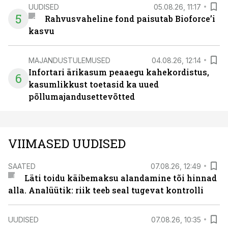
UUDISED
05.08.26, 11:17
5
Rahvusvaheline fond paisutab Bioforce’i
kasvu
MAJANDUSTULEMUSED
04.08.26, 12:14
Infortari ärikasum peaaegu kahekordistus,
6
kasumlikkust toetasid ka uued
põllumajandusettevõtted
VIIMASED UUDISED
SAATED
07.08.26, 12:49
Läti toidu käibemaksu alandamine tõi hinnad
alla. Analüütik: riik teeb seal tugevat kontrolli
UUDISED
07.08.26, 10:35