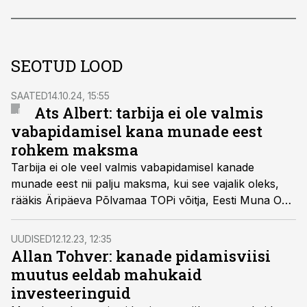
SEOTUD LOOD
SAATED
14.10.24, 15:55
Ats Albert: tarbija ei ole valmis
vabapidamisel kana munade eest
rohkem maksma
Tarbija ei ole veel valmis vabapidamisel kanade
munade eest nii palju maksma, kui see vajalik oleks,
rääkis Äripäeva Põlvamaa TOPi võitja, Eesti Muna OÜ
tegevjuht Ats Albert.
UUDISED
12.12.23, 12:35
Allan Tohver: kanade pidamisviisi
muutus eeldab mahukaid
investeeringuid