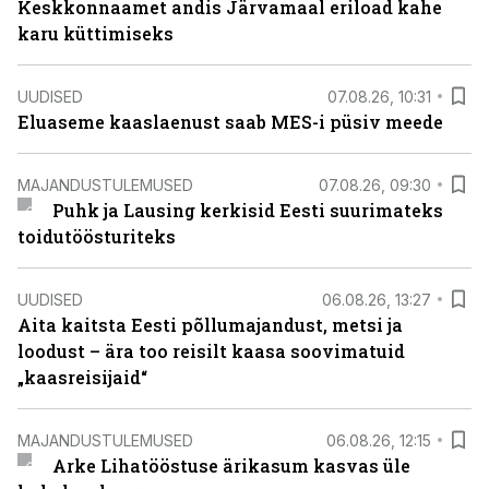
Keskkonnaamet andis Järvamaal eriload kahe
karu küttimiseks
UUDISED
07.08.26, 10:31
Eluaseme kaaslaenust saab MES-i püsiv meede
MAJANDUSTULEMUSED
07.08.26, 09:30
Puhk ja Lausing kerkisid Eesti suurimateks
toidutöösturiteks
UUDISED
06.08.26, 13:27
Aita kaitsta Eesti põllumajandust, metsi ja
loodust – ära too reisilt kaasa soovimatuid
„kaasreisijaid“
MAJANDUSTULEMUSED
06.08.26, 12:15
Arke Lihatööstuse ärikasum kasvas üle