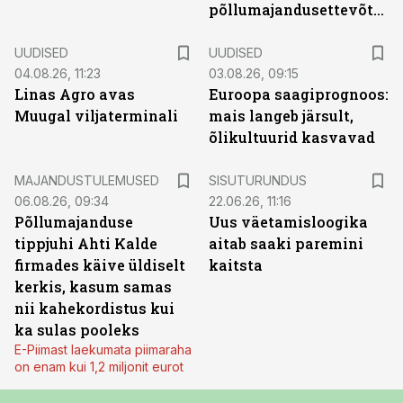
põllumajandusettevõtted
UUDISED
UUDISED
04.08.26, 11:23
03.08.26, 09:15
Linas Agro avas
Euroopa saagiprognoos:
Muugal viljaterminali
mais langeb järsult,
õlikultuurid kasvavad
ST
MAJANDUSTULEMUSED
SISUTURUNDUS
06.08.26, 09:34
22.06.26, 11:16
Põllumajanduse
Uus väetamisloogika
tippjuhi Ahti Kalde
aitab saaki paremini
firmades käive üldiselt
kaitsta
kerkis, kasum samas
nii kahekordistus kui
ka sulas pooleks
E-Piimast laekumata piimaraha
on enam kui 1,2 miljonit eurot