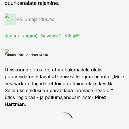
puurikanalate rajamine.
Põllumajandus.ee
Kuula
Jaga
Salvesta
Vihja
Kanala.
Foto:
Andras Kralla
Ühiskonna ootus on, et munakanadele oleks
puurispidamisel tagatud senisest kõrgem heaolu. „Meie
eesmärk on tagada, et toidutootmine oleks kestlik.
Selle üks eeldusi on parandada loomade heaolu,“
ütles regionaal- ja põllumajandusminister
Piret
Hartman
.