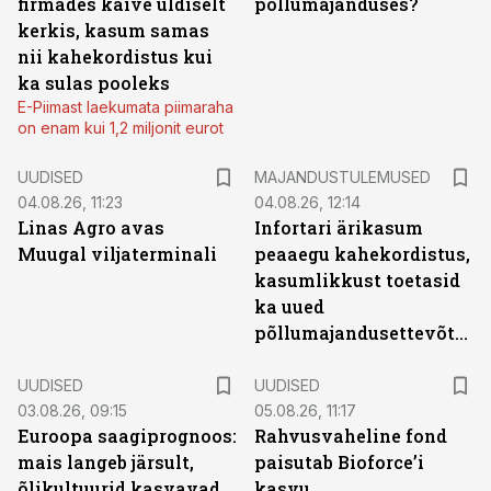
firmades käive üldiselt
põllumajanduses?
kerkis, kasum samas
nii kahekordistus kui
ka sulas pooleks
E-Piimast laekumata piimaraha
on enam kui 1,2 miljonit eurot
UUDISED
MAJANDUSTULEMUSED
04.08.26, 11:23
04.08.26, 12:14
Linas Agro avas
Infortari ärikasum
Muugal viljaterminali
peaaegu kahekordistus,
kasumlikkust toetasid
ka uued
põllumajandusettevõtted
UUDISED
UUDISED
03.08.26, 09:15
05.08.26, 11:17
Euroopa saagiprognoos:
Rahvusvaheline fond
mais langeb järsult,
paisutab Bioforce’i
õlikultuurid kasvavad
kasvu