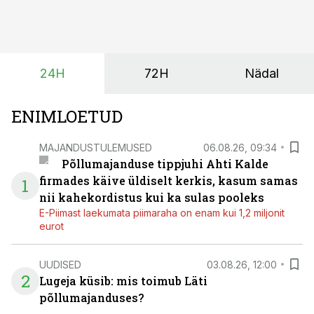
taimekaitse ja väetamine jaotuvad kuude peale, siis
saagi kättesaamine ja realiseerimine toimub sageli väga
lühikese ajavahemiku jooksul – kõigest 2-4 nädalaga.
24H
72H
Nädal
ENIMLOETUD
MAJANDUSTULEMUSED
06.08.26, 09:34
Põllumajanduse tippjuhi Ahti Kalde
firmades käive üldiselt kerkis, kasum samas
1
nii kahekordistus kui ka sulas pooleks
E-Piimast laekumata piimaraha on enam kui 1,2 miljonit
eurot
UUDISED
03.08.26, 12:00
2
Lugeja küsib: mis toimub Läti
põllumajanduses?