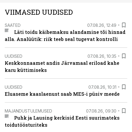
VIIMASED UUDISED
SAATED
07.08.26, 12:49
Läti toidu käibemaksu alandamine tõi hinnad
alla. Analüütik: riik teeb seal tugevat kontrolli
UUDISED
07.08.26, 10:35
Keskkonnaamet andis Järvamaal eriload kahe
karu küttimiseks
UUDISED
07.08.26, 10:31
Eluaseme kaaslaenust saab MES-i püsiv meede
MAJANDUSTULEMUSED
07.08.26, 09:30
Puhk ja Lausing kerkisid Eesti suurimateks
toidutöösturiteks