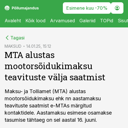
Esimene kuu -70%
Avaleht
Kõik lood
Arvamused
Galeriid
TOPid
Sisu
cebook
Tagasi
Twitter)
MAKSUD
14.01.25, 15:12
MTA alustas
kedIn
mootorsõidukimaksu
ail
teavituste välja saatmist
k
Maksu- ja Tolliamet (MTA) alustas
mootorsõidukimaksu ehk nn aastamaksu
teavituste saatmist e-MTAs märgitud
kontaktidele. Aastamaksu esimese osamakse
tasumise tähtaeg on sel aastal 16. juuni.