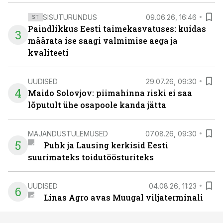
SISUTURUNDUS
09.06.26, 16:46
ST
Paindlikkus Eesti taimekasvatuses: kuidas
3
määrata ise saagi valmimise aega ja
kvaliteeti
UUDISED
29.07.26, 09:30
4
Maido Solovjov: piimahinna riski ei saa
lõputult ühe osapoole kanda jätta
MAJANDUSTULEMUSED
07.08.26, 09:30
5
Puhk ja Lausing kerkisid Eesti
suurimateks toidutöösturiteks
UUDISED
04.08.26, 11:23
6
Linas Agro avas Muugal viljaterminali