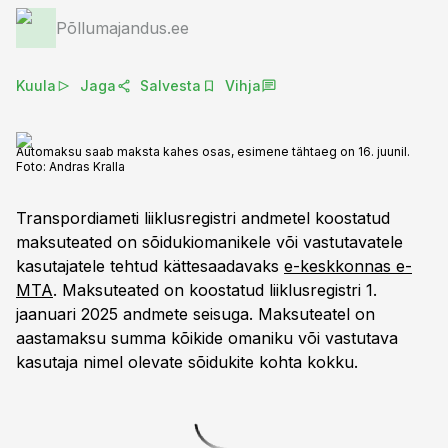
Põllumajandus.ee
Kuula
Jaga
Salvesta
Vihja
Automaksu saab maksta kahes osas, esimene tähtaeg on 16. juunil.
Foto:
Andras Kralla
Transpordiameti liiklusregistri andmetel koostatud
maksuteated on sõidukiomanikele või vastutavatele
kasutajatele tehtud kättesaadavaks
e-keskkonnas e-
MTA
. Maksuteated on koostatud liiklusregistri 1.
jaanuari 2025 andmete seisuga. Maksuteatel on
aastamaksu summa kõikide omaniku või vastutava
kasutaja nimel olevate sõidukite kohta kokku.